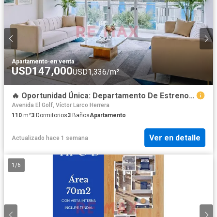
Apartamento
·
en venta
USD147,000
USD1,336/m²
🔥 Oportunidad Única: Departamento De Estreno En Tercer Piso, Tu Hogar En Santa Edelmira 🏡
Avenida El Golf, Víctor Larco Herrera
110
m²
3
Dormitorios
3
Baños
Apartamento
Ver en detalle
Actualizado hace 1 semana
1
/
6