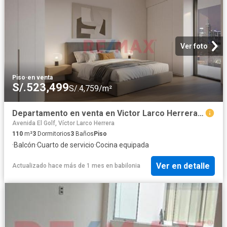
Ver foto
Piso
·
en venta
S/.523,499
S/.4,759/m²
Departamento en venta en Victor Larco Herrera a S/492,450
Avenida El Golf, Víctor Larco Herrera
110
m²
3
Dormitorios
3
Baños
Piso
·
Balcón
·
Cuarto de servicio
·
Cocina equipada
Ver en detalle
Actualizado hace más de 1 mes
en
babilonia