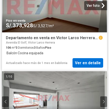
Ver foto
Piso
·
en venta
S/.373,928
S/.3,527/m²
Departamento en venta en Victor Larco Herrera a S/361,200
Avenida El Golf, Víctor Larco Herrera
106
m²
3
Dormitorios
3
Baños
Piso
·
Balcón
·
Cocina equipada
Ver en detalle
Actualizado hace más de 1 mes
en
babilonia
1
/
10