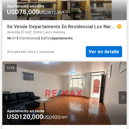
Apartamento
·
en venta
USD78,000
USD812/m²
Se Vende Departamento En Residencial Los Naranjos-Urb. San Andres V Etapa
Avenida El Golf, Víctor Larco Herrera
96
m²
3
Dormitorios
2
Baños
Apartamento
Ver en detalle
Actualizado hace 2 semanas
1
/
10
Apartamento
·
en venta
USD120,000
USD930/m²