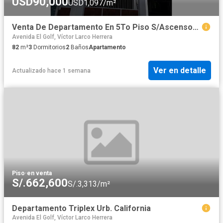
USD90,000
USD1,097/m²
Venta De Departamento En 5To Piso S/Ascensor + Estacionamiento En La Urb. Las Flores, A Espaldas De La Ucv, Area 81.99 M2, Precio $ 90,000 Dolares
Avenida El Golf, Víctor Larco Herrera
82
m²
3
Dormitorios
2
Baños
Apartamento
Ver en detalle
Actualizado hace 1 semana
Piso
·
en venta
S/.662,600
S/.3,313/m²
Departamento Triplex Urb. California
Avenida El Golf, Víctor Larco Herrera