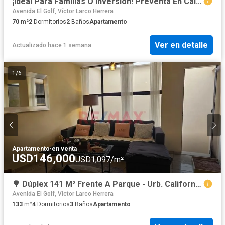
¡Ideal Para Familias O Inversión! Preventa En California Con Excelente Distribución Y Plusvalía 🔑📈
Avenida El Golf, Víctor Larco Herrera
70
m²
2
Dormitorios
2
Baños
Apartamento
Ver en detalle
Actualizado hace 1 semana
1
/
6
Apartamento
·
en venta
USD146,000
USD1,097/m²
🌳 Dúplex 141 M² Frente A Parque - Urb. California 🏡
Avenida El Golf, Víctor Larco Herrera
133
m²
4
Dormitorios
3
Baños
Apartamento