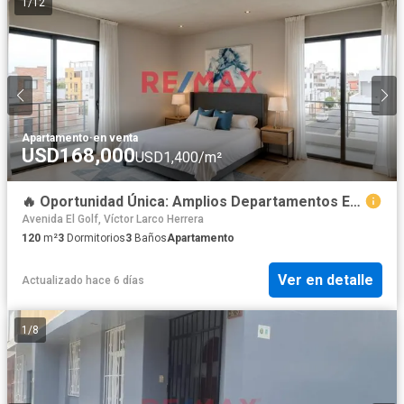
1
/
12
Apartamento
·
en venta
USD168,000
USD1,400/m²
🔥 Oportunidad Única: Amplios Departamentos En Preventa, Con Excelentes Acabados En La Urb. Santa Edelmira 🔥
Avenida El Golf, Víctor Larco Herrera
120
m²
3
Dormitorios
3
Baños
Apartamento
Ver en detalle
Actualizado hace 6 días
1
/
8