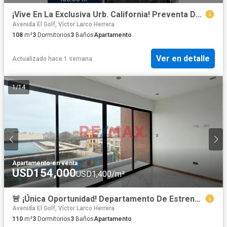
¡Vive En La Exclusiva Urb. California! Preventa De Amplio Depa Sin Alcabala 🏡✨
Avenida El Golf, Víctor Larco Herrera
108
m²
3
Dormitorios
3
Baños
Apartamento
Ver en detalle
Actualizado hace 1 semana
1
/
14
Apartamento
·
en venta
USD154,000
USD1,400/m²
🚨 ¡Única Oportunidad! Departamento De Estreno En 4To Piso En Santa Edelmira 🚨
Avenida El Golf, Víctor Larco Herrera
110
m²
3
Dormitorios
3
Baños
Apartamento