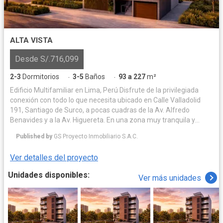
ALTA VISTA
Desde S/.716,099
2-3
Dormitorios
3-5
Baños
93 a 227
m²
·
·
Edificio Multifamiliar en Lima, Perú Disfrute de la privilegiada
conexión con todo lo que necesita ubicado en Calle Valladolid
191, Santiago de Surco, a pocas cuadras de la Av. Alfredo
Benavides y a la Av. Higuereta. En una zona muy tranquila y
residencial. Su nuevo hogar en Valladolid integrará la
Published by
GS Proyecto Inmobiliario S.A.C.
tranquilidad con la conveniencia. Imagine vivir donde los parques,
los mejores colegios, centros comerciales y restaurantes son
Ver detalles del proyecto
una extensión natural de su día a día. Esta es la ubicación
perfecta para construir los recuerdos más valiosos de su familia,
Unidades disponibles:
Ver más unidades
con la ciudad a sus pies y la comodidad de siempre tenerlo todo
cerca.