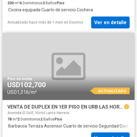
200
m²
4
Dormitorios
3
Baños
Piso
·
Cocina equipada
·
Cuarto de servicio
·
Cochera
Ver en detalle
Actualizado hace más de 1 mes
en
Doomos
Piso
·
en venta
USD102,700
ACTUALIZADO
USD1,316/m²
VENTA DE DUPLEX EN 1ER PISO EN URB LAS HORTENSIAS DE CALIFORNIA DE 78.70 M2
Avenida El Golf, Víctor Larco Herrera
78
m²
2
Dormitorios
2
Baños
Piso
·
Barbacoa
·
Terraza
·
Ascensor
·
Cuarto de servicio
·
Seguridad
·
Cochera
·