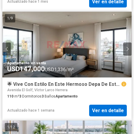
Ver en detalle
Actualizado hace 1 mes
1
/
9
Apartamento
·
en venta
USD147,000
USD1,336/m²
🌟 Vive Con Estilo En Este Hermoso Depa De Estreno En El Cuarto Piso 🏡
Avenida El Golf, Víctor Larco Herrera
110
m²
3
Dormitorios
3
Baños
Apartamento
Ver en detalle
Actualizado hace 1 semana
1
/
12