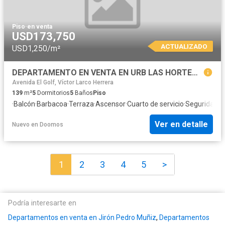
Piso
·
en venta
USD173,750
ACTUALIZADO
USD1,250/m²
DEPARTAMENTO EN VENTA EN URB LAS HORTENSIAS DE CALIFORNIA DE 139 M2
Avenida El Golf, Víctor Larco Herrera
139
m²
5
Dormitorios
5
Baños
Piso
·
Balcón
·
Barbacoa
·
Terraza
·
Ascensor
·
Cuarto de servicio
·
Seguridad
·
C
Ver en detalle
Nuevo
en
Doomos
1
2
3
4
5
>
Podría interesarte en
Departamentos en venta en Jirón Pedro Muñiz
,
Departamentos