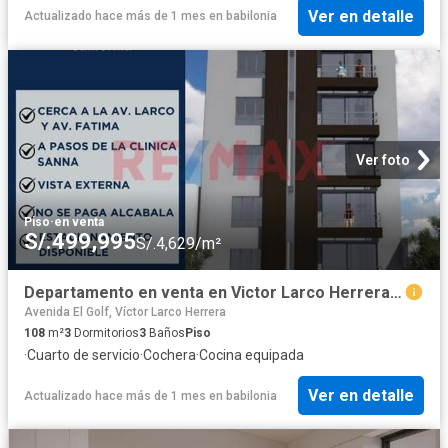
Ver en detalle
Actualizado hace más de 1 mes
en
babilonia
Ver foto
Piso
·
en venta
S/.499,995
S/.4,629/m²
Departamento en venta en Victor Larco Herrera a S/470,340
Avenida El Golf, Víctor Larco Herrera
108
m²
3
Dormitorios
3
Baños
Piso
·
Cuarto de servicio
·
Cochera
·
Cocina equipada
Ver en detalle
Actualizado hace más de 1 mes
en
babilonia