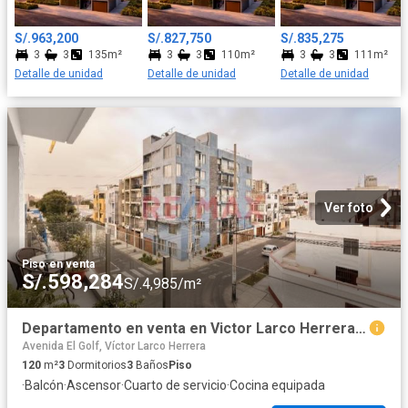
S/.963,200
S/.827,750
S/.835,275
3
3
135m²
3
3
110m²
3
3
111m²
Detalle de unidad
Detalle de unidad
Detalle de unidad
Ver foto
Piso
·
en venta
S/.598,284
S/.4,985/m²
Departamento en venta en Victor Larco Herrera a S/577,920
Avenida El Golf, Víctor Larco Herrera
120
m²
3
Dormitorios
3
Baños
Piso
·
Balcón
·
Ascensor
·
Cuarto de servicio
·
Cocina equipada