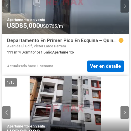
Apartamento
·
en venta
USD85,000
USD765/m²
Departamento En Primer Piso En Esquina – Quinta Etapa De San Andrés | Us$ 85,000
Avenida El Golf, Víctor Larco Herrera
111
m²
4
Dormitorios
1
Baño
Apartamento
Ver en detalle
Actualizado hace 1 semana
1
/
15
Apartamento
·
en venta