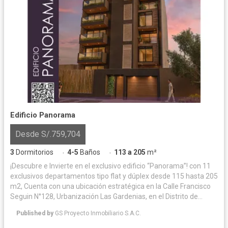
Edificio Panorama
Desde S/.759,704
3
Dormitorios
4-5
Baños
113 a 205
m²
·
·
¡Descubre e Invierte en el exclusivo edificio “Panorama”! con 11
exclusivos departamentos tipo flat y dúplex desde 115 hasta 205
m2, Cuenta con una ubicación estratégica en la Calle Francisco
Seguin N°128, Urbanización Las Gardenias, en el Distrito de
Santiago de Surco (Altura de la Cuadra 20 de la Av. Velazco
Published by
GS Proyecto Inmobiliario S.A.C.
Astete) Este proyecto está rodeado de hermosos parques
recreativos y zonas exclusivas. Cuenta con una amplia