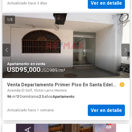
Ver en detalle
Actualizado hace 3 días
1
/
5
Apartamento
·
en venta
USD95,000
USD989/m²
Venta Departamento Primer Piso En Santa Edelmira - Víctor Larco Herrera
Avenida El Golf, Víctor Larco Herrera
96
m²
3
Dormitorios
2
Baños
Apartamento
Ver en detalle
Actualizado hace 1 semana