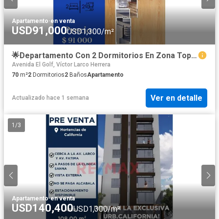
Apartamento
·
en venta
USD91,000
USD1,300/m²
🌟Departamento Con 2 Dormitorios En Zona Top De Trujillo 🏙️Piso 7
Avenida El Golf, Víctor Larco Herrera
70
m²
2
Dormitorios
2
Baños
Apartamento
Ver en detalle
Actualizado hace 1 semana
1
/
3
Apartamento
·
en venta
USD140,400
USD1,300/m²