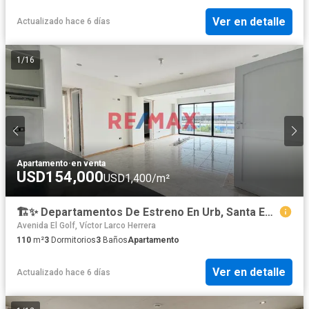
Ver en detalle
Actualizado hace 6 días
1
/
16
Apartamento
·
en venta
USD154,000
USD1,400/m²
🏗️✨ Departamentos De Estreno En Urb, Santa Edelmira ✨🏗️ Piso 3 Vista Externa
Avenida El Golf, Víctor Larco Herrera
110
m²
3
Dormitorios
3
Baños
Apartamento
Ver en detalle
Actualizado hace 6 días