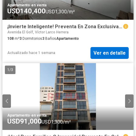
Apartamento
·
en venta
USD140,400
USD1,300/m²
¡Invierte Inteligente! Preventa En Zona Exclusiva De California Sin Alcabala Y Alta Plusvalía 📈💼
Avenida El Golf, Víctor Larco Herrera
108
m²
3
Dormitorios
3
Baños
Apartamento
Ver en detalle
Actualizado hace 1 semana
1
/
3
Apartamento
·
en venta
USD91,000
USD1,300/m²