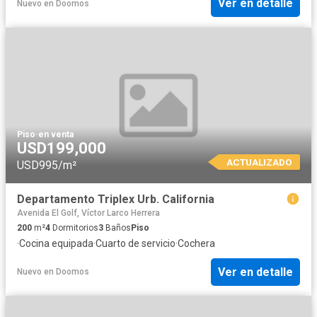
Ver en detalle
Nuevo
en
Doomos
Piso
·
en venta
USD199,000
ACTUALIZADO
USD995/m²
Departamento Triplex Urb. California
Avenida El Golf, Víctor Larco Herrera
200
m²
4
Dormitorios
3
Baños
Piso
·
Cocina equipada
·
Cuarto de servicio
·
Cochera
Ver en detalle
Nuevo
en
Doomos