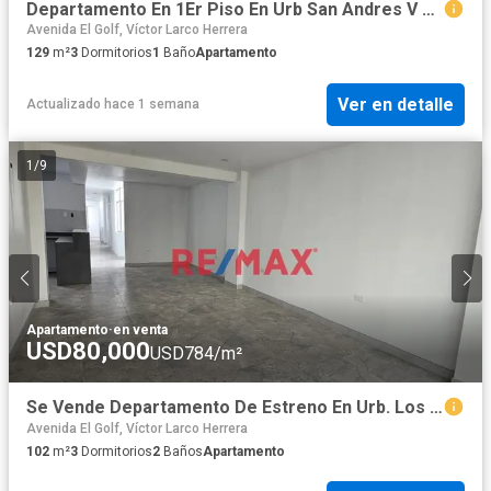
Departamento En 1Er Piso En Urb San Andres V Etapa
Avenida El Golf, Víctor Larco Herrera
129
m²
3
Dormitorios
1
Baño
Apartamento
Ver en detalle
Actualizado hace 1 semana
1
/
9
Apartamento
·
en venta
USD80,000
USD784/m²
Se Vende Departamento De Estreno En Urb. Los Rosales De San Luis
Avenida El Golf, Víctor Larco Herrera
102
m²
3
Dormitorios
2
Baños
Apartamento