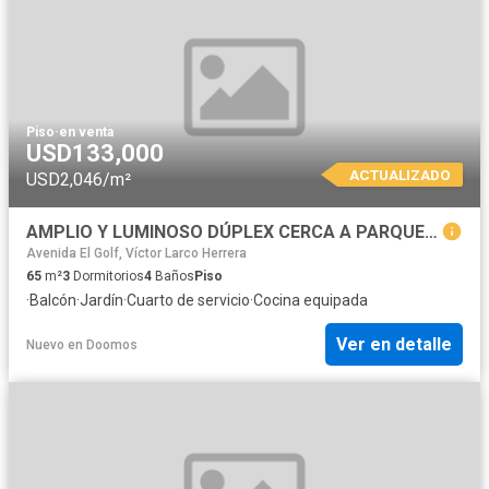
Piso
·
en venta
USD133,000
ACTUALIZADO
USD2,046/m²
AMPLIO Y LUMINOSO DÚPLEX CERCA A PARQUE EN URB. FÁTIMA 3er y 4to piso
Avenida El Golf, Víctor Larco Herrera
65
m²
3
Dormitorios
4
Baños
Piso
·
Balcón
·
Jardín
·
Cuarto de servicio
·
Cocina equipada
Ver en detalle
Nuevo
en
Doomos