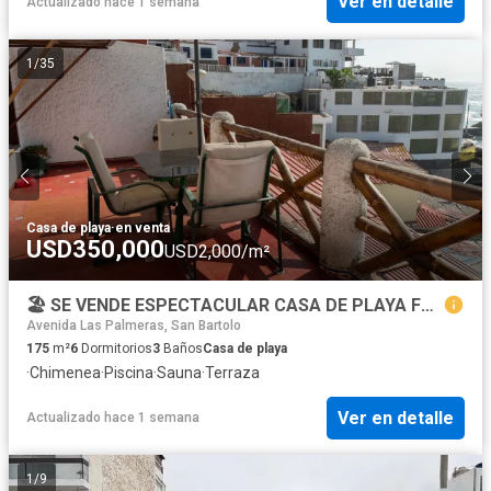
Ver en detalle
Actualizado hace 1 semana
1
/
35
Casa de playa
·
en venta
USD350,000
USD2,000/m²
🏖️ SE VENDE ESPECTACULAR CASA DE PLAYA FRENTE AL MAR – SAN BARTOLO 🌊 Una joya arquitectónica con estilo clásico y ambientes acogedores
Avenida Las Palmeras, San Bartolo
175
m²
6
Dormitorios
3
Baños
Casa de playa
·
Chimenea
·
Piscina
·
Sauna
·
Terraza
Ver en detalle
Actualizado hace 1 semana
1
/
9