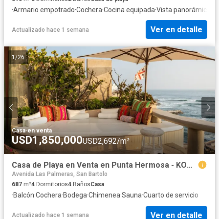
·
Armario empotrado
·
Cochera
·
Cocina equipada
·
Vista panorámica
·
Cu
Ver en detalle
Actualizado hace 1 semana
1
/
26
Casa
·
en venta
USD1,850,000
USD2,692/m²
Casa de Playa en Venta en Punta Hermosa - KONTIKI
Avenida Las Palmeras, San Bartolo
687
m²
4
Dormitorios
4
Baños
Casa
·
Balcón
·
Cochera
·
Bodega
·
Chimenea
·
Sauna
·
Cuarto de servicio
Ver en detalle
Actualizado hace 1 semana