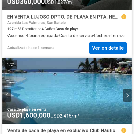
USD360,000
USD1,827/m²
EN VENTA LUJOSO DPTO. DE PLAYA EN PTA. HERMOSA - FRENTE CLUB NAUTICO.
Avenida Las Palmeras, San Bartolo
197
m²
3
Dormitorios
4
Baños
Casa de playa
·
Ascensor
·
Cocina equipada
·
Cuarto de servicio
·
Cochera
·
Terraza
·
Vis
Ver en detalle
Actualizado hace 1 semana
1
/
21
Casa de playa
·
en venta
USD1,600,000
USD2,416/m²
Venta de casa de playa en exclusivo Club Náutico Poseidon