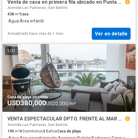
Venta de casa en primera fila ubicado en Punta Hermosa – Playa El Silencio
Avenida Las Palmeras, San Bartolo
438
m²
Casa
·
Agua
·
Área infantil
Ver en detalle
Actualizado hace más de 1 mes
1
/
21
Casa de playa
·
en venta
USD380,000
USD2,000/m²
VENTA ESPECTACULAR DPTO. FRENTE AL MAR DE 4 DORMITORIOS, TERRAZA, 2 ESTACIONAMIENTOS - PUNTA HERMOSA
Avenida Las Palmeras, San Bartolo
190
m²
4
Dormitorios
3
Baños
Casa de playa
·
Agua
·
Aire acondicionado
·
Ascensor
·
Balcón
·
Barbacoa
·
Tanque de a