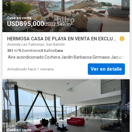
Casa
·
en venta
USD895,000
USD2,549/m²
HERMOSA CASA DE PLAYA EN VENTA EN EXCLUSIVO CLUB NAÚTICO POSEIDÓN PUCUSANA
Avenida Las Palmeras, San Bartolo
351
m²
5
Dormitorios
5
Baños
Casa
·
Aire acondicionado
·
Cochera
·
Jardín
·
Barbacoa
·
Gimnasio
·
Jacuzzi
·
Se
Ver en detalle
Actualizado hace 1 semana
1
/
46
Casa
·
en venta