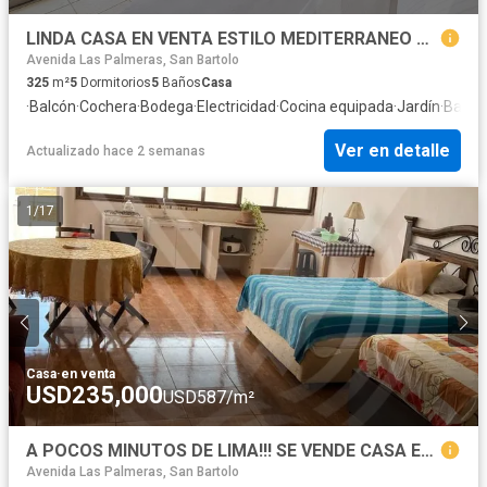
LINDA CASA EN VENTA ESTILO MEDITERRANEO CON UBICACION PRIVILEGIADA PUNTA HERMOSA
Avenida Las Palmeras, San Bartolo
325
m²
5
Dormitorios
5
Baños
Casa
·
Balcón
·
Cochera
·
Bodega
·
Electricidad
·
Cocina equipada
·
Jardín
·
Barba
Ver en detalle
Actualizado hace 2 semanas
1
/
17
Casa
·
en venta
USD235,000
USD587/m²
A POCOS MINUTOS DE LIMA!!! SE VENDE CASA EN PUNTA NEGRA CON 4 DEPARTAMENTOS
Avenida Las Palmeras, San Bartolo