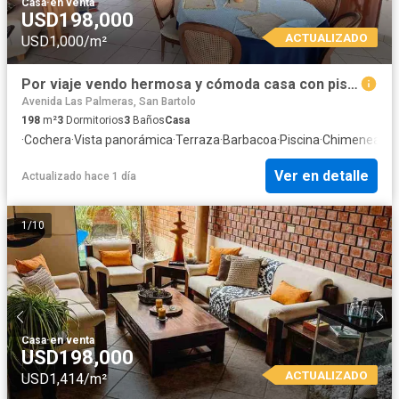
Casa
·
en venta
USD198,000
ACTUALIZADO
USD1,000/m²
Por viaje vendo hermosa y cómoda casa con piscina y vista al mar en Punta Negra
Avenida Las Palmeras, San Bartolo
198
m²
3
Dormitorios
3
Baños
Casa
·
Cochera
·
Vista panorámica
·
Terraza
·
Barbacoa
·
Piscina
·
Chimenea
Ver en detalle
Actualizado hace 1 día
1
/
10
Casa
·
en venta
USD198,000
ACTUALIZADO
USD1,414/m²