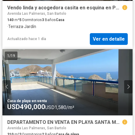
Vendo linda y acogedora casita en esquina en Punta Negra
Avenida Las Palmeras, San Bartolo
140
m²
5
Dormitorios
3
Baños
Casa
·
Terraza
·
Jardín
Ver en detalle
Actualizado hace 1 día
1
/
19
Casa de playa
·
en venta
USD490,000
USD1,580/m²
DEPARTAMENTO EN VENTA EN PLAYA SANTA MARIA DEL MAR
Avenida Las Palmeras, San Bartolo
310
m²
3
Dormitorios
2
Baños
Casa de playa