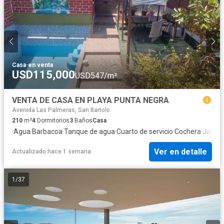
Casa
·
en venta
USD115,000
USD547/m²
VENTA DE CASA EN PLAYA PUNTA NEGRA
Avenida Las Palmeras, San Bartolo
210
m²
4
Dormitorios
3
Baños
Casa
·
Agua
·
Barbacoa
·
Tanque de agua
·
Cuarto de servicio
·
Cochera
·
Jardín
·
Ver en detalle
Actualizado hace 1 semana
1
/
37