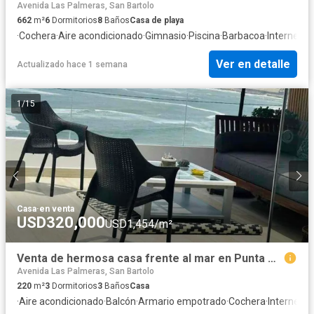
Avenida Las Palmeras, San Bartolo
662
m²
6
Dormitorios
8
Baños
Casa de playa
·
Cochera
·
Aire acondicionado
·
Gimnasio
·
Piscina
·
Barbacoa
·
Internet
·
S
Ver en detalle
Actualizado hace 1 semana
1
/
15
Casa
·
en venta
USD320,000
USD1,454/m²
Venta de hermosa casa frente al mar en Punta Hermosa
Avenida Las Palmeras, San Bartolo
220
m²
3
Dormitorios
3
Baños
Casa
·
Aire acondicionado
·
Balcón
·
Armario empotrado
·
Cochera
·
Internet
·
C