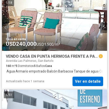
1
/
18
Casa
·
en venta
USD240,000
USD1,500/m²
VENDO CASA EN PUNTA HERMOSA FRENTE A PARQUE Alt Cdra 5 de Islas Ballestas
Avenida Las Palmeras, San Bartolo
160
m²
5
Dormitorios
5
Baños
Casa
·
Agua
·
Armario empotrado
·
Balcón
·
Barbacoa
·
Tanque de agua
·
Cocin
Ver en detalle
Actualizado hace 1 semana
1
/
51