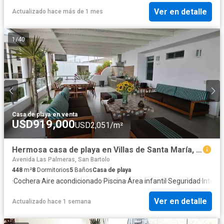
Ver en detalle
Actualizado hace más de 1 mes
1
/
40
Casa de playa
·
en venta
USD919,000
USD2,051/m²
Hermosa casa de playa en Villas de Santa María, exclusividad al alcance de tu familia 🏘️🔑🥇
Avenida Las Palmeras, San Bartolo
448
m²
8
Dormitorios
5
Baños
Casa de playa
·
Cochera
·
Aire acondicionado
·
Piscina
·
Área infantil
·
Seguridad
·
Interne
Ver en detalle
Actualizado hace 1 semana