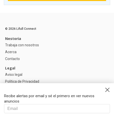
© 2026 Lifull Connect
Nestoria
Trabaja con nosotros
Acerca
Contacto
Legal
Aviso legal
Política de Privacidad
Política de Cookies
Recibe alertas por email y sé el primero en ver nuevos
Ayuda
anuncios
Preguntas
Nuestros Partners