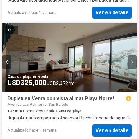
Ver en detalle
Actualizado hace 1 semana
1
/
19
Casa de playa
·
en venta
USD325,000
USD2,372/m²
Duplex en Venta con vista al mar Playa Norte!
Avenida Las Palmeras, San Bartolo
137
m²
4
Dormitorios
2
Baños
Casa de playa
·
Agua
·
Armario empotrado
·
Ascensor
·
Balcón
·
Tanque de agua
·
Cocina
Ver en detalle
Actualizado hace 1 semana