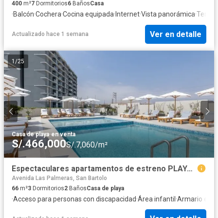
400
m²
7
Dormitorios
6
Baños
Casa
·
Balcón
·
Cochera
·
Cocina equipada
·
Internet
·
Vista panorámica
·
Terraz
Ver en detalle
Actualizado hace 1 semana
1
/
25
Casa de playa
·
en venta
S/.466,000
S/.7,060/m²
Espectaculares apartamentos de estreno PLAYA SAN BARTOLO
Avenida Las Palmeras, San Bartolo
66
m²
3
Dormitorios
2
Baños
Casa de playa
·
Acceso para personas con discapacidad
·
Área infantil
·
Armario emp