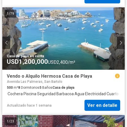
1
/
79
Casa de playa
·
en venta
USD1,200,000
USD2,400/m²
Vendo o Alquilo Hermosa Casa de Playa
Avenida Las Palmeras, San Bartolo
500
m²
8
Dormitorios
5
Baños
Casa de playa
·
Cochera
·
Piscina
·
Seguridad
·
Barbacoa
·
Agua
·
Electricidad
·
Cuarto de s
Ver en detalle
Actualizado hace 1 semana
1
/
23