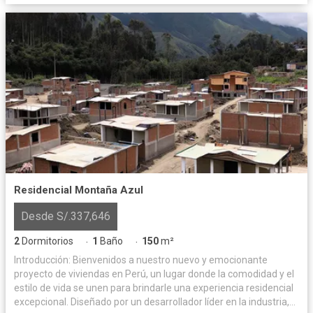
Residencial Montaña Azul
Desde S/.337,646
2
Dormitorios
1
Baño
150
m²
·
·
Introducción: Bienvenidos a nuestro nuevo y emocionante
proyecto de viviendas en Perú, un lugar donde la comodidad y el
estilo de vida se unen para brindarle una experiencia residencial
excepcional. Diseñado por un desarrollador líder en la industria,