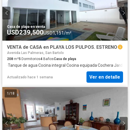
Casa de playa
·
en venta
USD239,500
USD1,151/m²
VENTA de CASA en PLAYA LOS PULPOS. ESTRENO
Avenida Las Palmeras, San Bartolo
208
m²
5
Dormitorios
4
Baños
Casa de playa
·
Tanque de agua
·
Cocina integral
·
Cocina equipada
·
Cochera
·
Jardín
·
P
Ver en detalle
Actualizado hace 1 semana
1
/
18