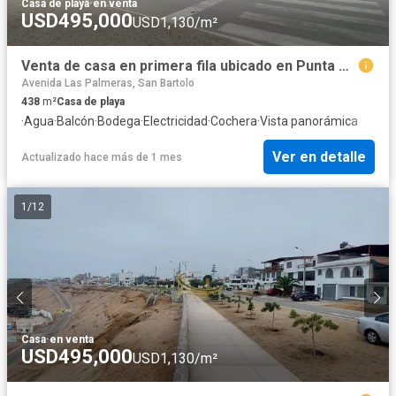
Casa de playa
·
en venta
USD495,000
USD1,130/m²
Venta de casa en primera fila ubicado en Punta Hermosa – Playa El Silencio
Avenida Las Palmeras, San Bartolo
438
m²
Casa de playa
·
Agua
·
Balcón
·
Bodega
·
Electricidad
·
Cochera
·
Vista panorámica
Ver en detalle
Actualizado hace más de 1 mes
1
/
12
Casa
·
en venta
USD495,000
USD1,130/m²