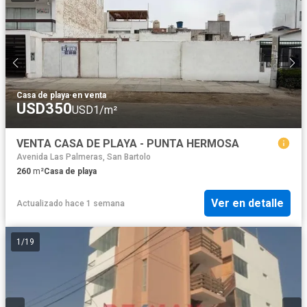
Casa de playa
·
en venta
USD350
USD1/m²
VENTA CASA DE PLAYA - PUNTA HERMOSA
Avenida Las Palmeras, San Bartolo
260
m²
Casa de playa
Ver en detalle
Actualizado hace 1 semana
1
/
19