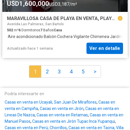
USD1,600,000
USD3,187/m²
MARAVILLOSA CASA DE PLAYA EN VENTA, PLAYA POSEIDÓN, PUCUSANA
Avenida Las Palmeras, San Bartolo
502
m²
6
Dormitorios
7
Baños
Casa
·
Aire acondicionado
·
Balcón
·
Cochera
·
Vigilante
·
Chimenea
·
Jardín
·
Bar
Ver en detalle
Actualizado hace 1 semana
1
2
3
4
5
>
Podría interesarte en
Casas en venta en Ucayali, San Juan De Miraflores
,
Casas en
venta en Campiña
,
Casas en venta en Jirón
,
Casas en venta en
Lineas De Nazca
,
Casas en venta en Retamas
,
Casas en venta en
Manuel Pasos
,
Casas en venta en Jirón Tupac Inca Yupanqui
,
Casas en venta en Perú, Chorrillos
,
Casas en venta en Tacna, Villa