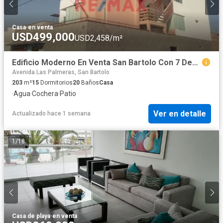
Casa
·
en venta
USD499,000
USD2,458/m²
Edificio Moderno En Venta San Bartolo Con 7 Departamentos
Avenida Las Palmeras, San Bartolo
203
m²
15
Dormitorios
20
Baños
Casa
·
Agua
·
Cochera
·
Patio
Ver en detalle
Actualizado hace 1 semana
1
/
18
Casa de playa
·
en venta