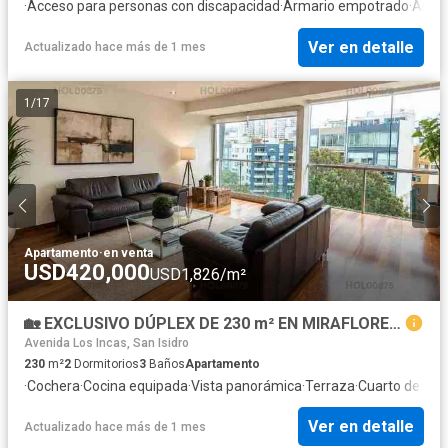
·
Acceso para personas con discapacidad
·
Armario empotrado
·
Asce
Ver en detalle
Actualizado hace más de 1 mes
1
/
17
Apartamento
·
en venta
USD420,000
USD1,826/m²
🏡 EXCLUSIVO DÚPLEX DE 230 m² EN MIRAFLORES – A MINUTOS DE LARCOMAR Y EL MALECÓN 🌊🌞🌳
Avenida Los Incas, San Isidro
230
m²
2
Dormitorios
3
Baños
Apartamento
·
Cochera
·
Cocina equipada
·
Vista panorámica
·
Terraza
·
Cuarto de serv
Ver en detalle
Actualizado hace más de 1 mes