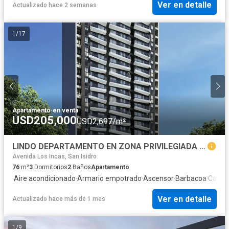
Ver en detalle
Actualizado hace 2 semanas
1
/
17
Apartamento
·
en venta
USD205,000
USD2,697/m²
LINDO DEPARTAMENTO EN ZONA PRIVILEGIADA DE JESUS MARÍA
Avenida Los Incas, San Isidro
76
m²
3
Dormitorios
2
Baños
Apartamento
·
Aire acondicionado
·
Armario empotrado
·
Ascensor
·
Barbacoa
·
Caseta
Ver en detalle
Actualizado hace más de 1 mes
1
/
9