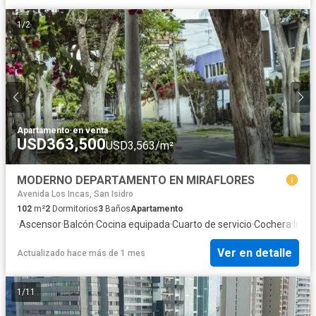
1
/
2
Apartamento
·
en venta
USD363,500
USD3,563/m²
MODERNO DEPARTAMENTO EN MIRAFLORES
Avenida Los Incas, San Isidro
102
m²
2
Dormitorios
3
Baños
Apartamento
·
Ascensor
·
Balcón
·
Cocina equipada
·
Cuarto de servicio
·
Cochera
·
Inter
Ver en detalle
Actualizado hace más de 1 mes
1
/
11