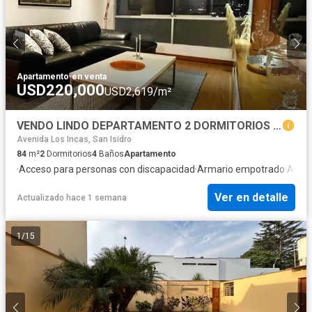
Apartamento
·
en venta
USD220,000
USD2,619/m²
VENDO LINDO DEPARTAMENTO 2 DORMITORIOS - BAÑOS INCORPORADOS - PISO 7 - A 2 CUADRAS BAJADA BALTA - 1 COCHERA - IDEAL INVERSIÓN
Avenida Los Incas, San Isidro
84
m²
2
Dormitorios
4
Baños
Apartamento
·
Acceso para personas con discapacidad
·
Armario empotrado
·
Asce
Ver en detalle
Actualizado hace 1 semana
1
/
15