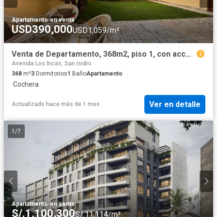
Apartamento
·
en venta
USD390,000
USD1,059/m²
Venta de Departamento, 368m2, piso 1, con acceso directo a Parque
Avenida Los Incas, San Isidro
368
m²
3
Dormitorios
1
Baño
Apartamento
·
Cochera
Ver en detalle
Actualizado hace más de 1 mes
1
/
7
Apartamento
·
en venta
S/.1,100,300
S/.11,114/m²