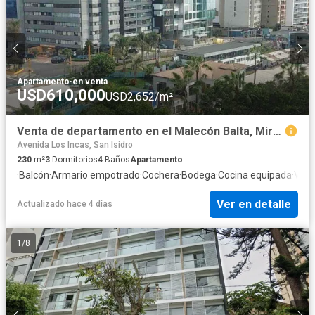
Apartamento
·
en venta
USD610,000
USD2,652/m²
Venta de departamento en el Malecón Balta, Miraflores
Avenida Los Incas, San Isidro
230
m²
3
Dormitorios
4
Baños
Apartamento
·
Balcón
·
Armario empotrado
·
Cochera
·
Bodega
·
Cocina equipada
·
Vist
Ver en detalle
Actualizado hace 4 días
1
/
8