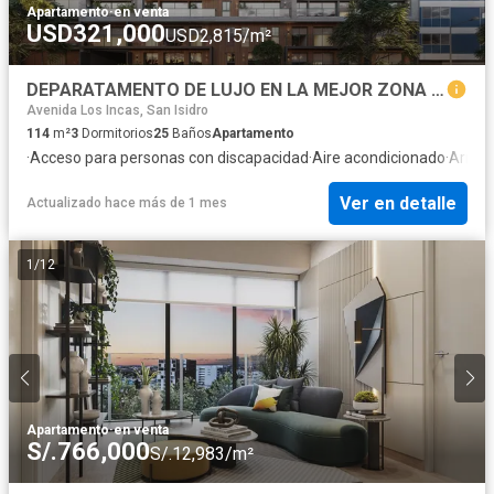
Apartamento
·
en venta
USD321,000
USD2,815/m²
DEPARATAMENTO DE LUJO EN LA MEJOR ZONA DE MIRAFLORES
Avenida Los Incas, San Isidro
114
m²
3
Dormitorios
25
Baños
Apartamento
·
Acceso para personas con discapacidad
·
Aire acondicionado
·
Armar
Ver en detalle
Actualizado hace más de 1 mes
1
/
12
Apartamento
·
en venta
S/.766,000
S/.12,983/m²