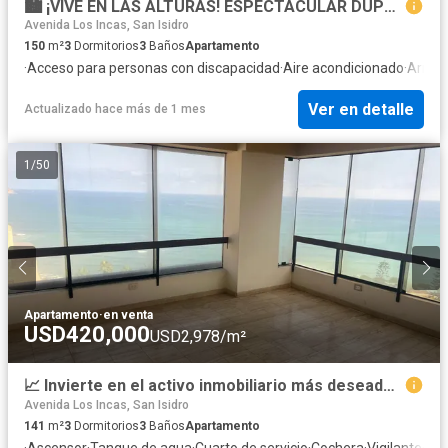
🏙️ ¡VIVE EN LAS ALTURAS! ESPECTACULAR DÚPLEX EN JESÚS MARÍA ✨
Avenida Los Incas, San Isidro
150
m²
3
Dormitorios
3
Baños
Apartamento
·
Acceso para personas con discapacidad
·
Aire acondicionado
·
Armar
Ver en detalle
Actualizado hace más de 1 mes
1
/
50
Apartamento
·
en venta
USD420,000
USD2,978/m²
📈 Invierte en el activo inmobiliario más deseado de Miraflores - Dpto. en Venta por Remodelar
Avenida Los Incas, San Isidro
141
m²
3
Dormitorios
3
Baños
Apartamento
·
Ascensor
·
Tanque de agua
·
Cuarto de servicio
·
Cochera
·
Vigilante
·
Seg