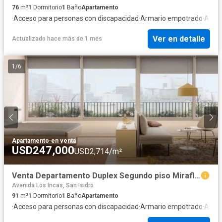
76
m²
1
Dormitorio
1
Baño
Apartamento
·
Acceso para personas con discapacidad
·
Armario empotrado
·
Asce
Ver en detalle
Actualizado hace más de 1 mes
1
/
6
Apartamento
·
en venta
USD247,000
USD2,714/m²
Venta Departamento Duplex Segundo piso Miraflores
Avenida Los Incas, San Isidro
91
m²
1
Dormitorio
1
Baño
Apartamento
·
Acceso para personas con discapacidad
·
Armario empotrado
·
Asce