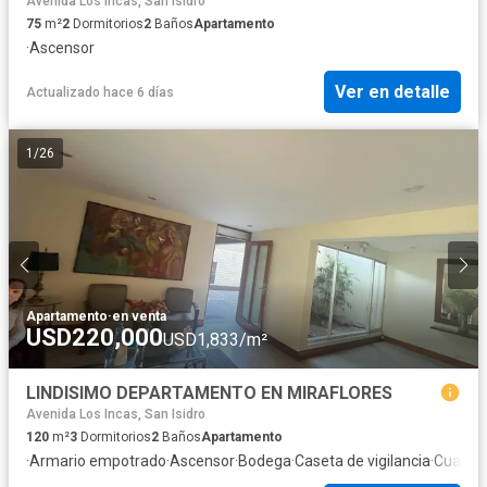
Avenida Los Incas, San Isidro
75
m²
2
Dormitorios
2
Baños
Apartamento
·
Ascensor
Ver en detalle
Actualizado hace 6 días
1
/
26
Apartamento
·
en venta
USD220,000
USD1,833/m²
LINDISIMO DEPARTAMENTO EN MIRAFLORES
Avenida Los Incas, San Isidro
120
m²
3
Dormitorios
2
Baños
Apartamento
·
Armario empotrado
·
Ascensor
·
Bodega
·
Caseta de vigilancia
·
Cuarto 