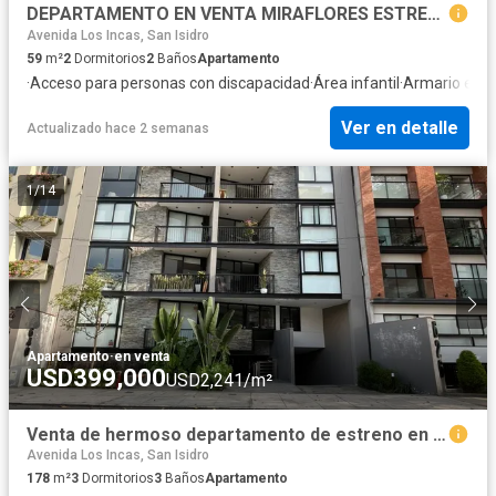
DEPARTAMENTO EN VENTA MIRAFLORES ESTRENO
Avenida Los Incas, San Isidro
59
m²
2
Dormitorios
2
Baños
Apartamento
·
Acceso para personas con discapacidad
·
Área infantil
·
Armario emp
Ver en detalle
Actualizado hace 2 semanas
1
/
14
Apartamento
·
en venta
USD399,000
USD2,241/m²
Venta de hermoso departamento de estreno en Miraflores
Avenida Los Incas, San Isidro
178
m²
3
Dormitorios
3
Baños
Apartamento