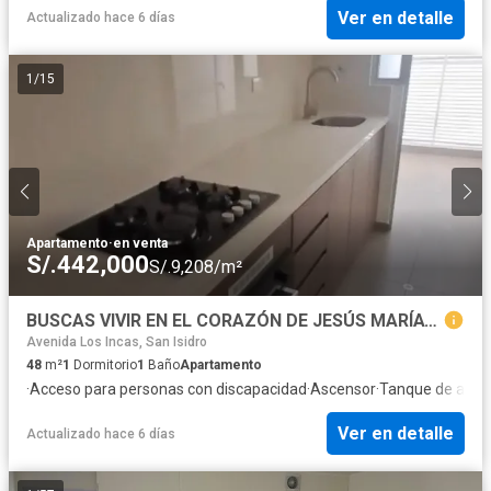
Ver en detalle
Actualizado hace 6 días
1
/
15
Apartamento
·
en venta
S/.442,000
S/.9,208/m²
BUSCAS VIVIR EN EL CORAZÓN DE JESÚS MARÍA? 🌳✨
Avenida Los Incas, San Isidro
48
m²
1
Dormitorio
1
Baño
Apartamento
·
Acceso para personas con discapacidad
·
Ascensor
·
Tanque de agua
Ver en detalle
Actualizado hace 6 días