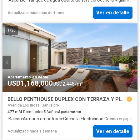
Ver en detalle
Actualizado hace más de 1 mes
1
/
26
Apartamento
·
en venta
USD1,168,000
USD2,448/m²
BELLO PENTHOUSE DUPLEX CON TERRAZA Y PISCINA, MIRAFLORES LIMITE SAN ISIDRO
Avenida Los Incas, San Isidro
477
m²
4
Dormitorios
5
Baños
Apartamento
·
Balcón
·
Armario empotrado
·
Cochera
·
Electricidad
·
Cocina equipada
·
Ver en detalle
Actualizado hace 1 semana