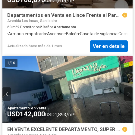
USD1,814/m²
Departamentos en Venta en Lince Frente al Parque Castilla
Avenida Los Incas, San Isidro
60
m²
2
Dormitorios
2
Baños
Apartamento
·
Armario empotrado
·
Ascensor
·
Balcón
·
Caseta de vigilancia
·
Cochera
Ver en detalle
Actualizado hace más de 1 mes
1
/
16
Apartamento
·
en venta
USD142,000
USD1,893/m²
EN VENTA EXCELENTE DEPARTAMENTO, SUPER UBICACIÓN