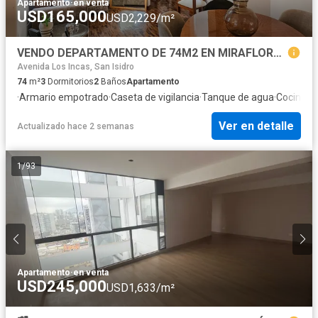
Apartamento
·
en venta
USD165,000
USD2,229/m²
VENDO DEPARTAMENTO DE 74M2 EN MIRAFLORES 3 DORMITORIOS ALT. PARQUE KENNEDY
Avenida Los Incas, San Isidro
74
m²
3
Dormitorios
2
Baños
Apartamento
·
Armario empotrado
·
Caseta de vigilancia
·
Tanque de agua
·
Cocina e
Ver en detalle
Actualizado hace 2 semanas
1
/
93
Apartamento
·
en venta
USD245,000
USD1,633/m²