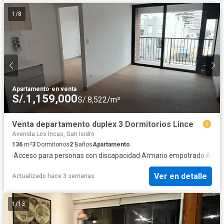
1
/
8
Apartamento
·
en venta
S/.1,159,000
S/.8,522/m²
Venta departamento duplex 3 Dormitorios Lince
Avenida Los Incas, San Isidro
136
m²
3
Dormitorios
2
Baños
Apartamento
·
Acceso para personas con discapacidad
·
Armario empotrado
·
Asce
Ver en detalle
Actualizado hace 3 semanas
1
/
13