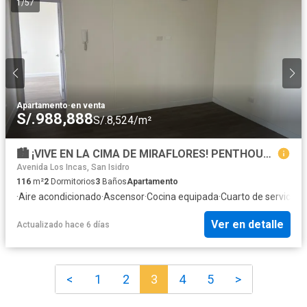
1
/
57
Apartamento
·
en venta
S/.988,888
S/.8,524/m²
🏙️ ¡VIVE EN LA CIMA DE MIRAFLORES! PENTHOUSE DE ESTRENO 🏙️
Avenida Los Incas, San Isidro
116
m²
2
Dormitorios
3
Baños
Apartamento
·
Aire acondicionado
·
Ascensor
·
Cocina equipada
·
Cuarto de servicio
·
G
Ver en detalle
Actualizado hace 6 días
<
1
2
3
4
5
>