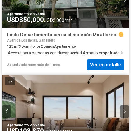
Apartamento
·
en venta
USD350,000
USD2,800/m²
Lindo Departamento cerca al malecón Miraflores
Avenida Los Incas, San Isidro
125
m²
3
Dormitorios
2
Baños
Apartamento
·
Acceso para personas con discapacidad
·
Armario empotrado
·
Asce
Ver en detalle
Actualizado hace más de 1 mes
1
/
9
Apartamento
·
en venta
USD108,870