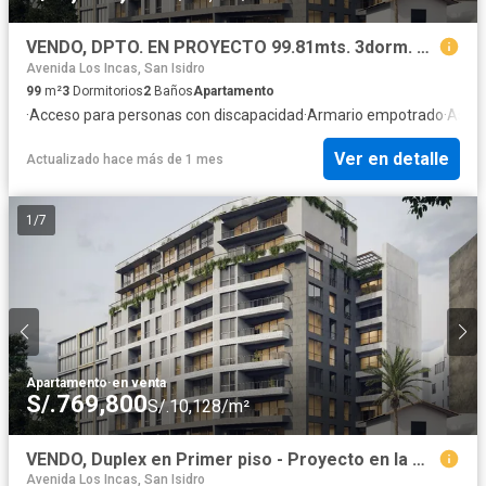
VENDO, DPTO. EN PROYECTO 99.81mts. 3dorm. en La Mejor zona de Miraflores. Urb. Leuro - Cerca al Malecón
Avenida Los Incas, San Isidro
99
m²
3
Dormitorios
2
Baños
Apartamento
·
Acceso para personas con discapacidad
·
Armario empotrado
·
Asce
Ver en detalle
Actualizado hace más de 1 mes
1
/
7
Apartamento
·
en venta
S/.769,800
S/.10,128/m²
VENDO, Duplex en Primer piso - Proyecto en la Mejor zona de Miraflores, Urb. Leuro
Avenida Los Incas, San Isidro