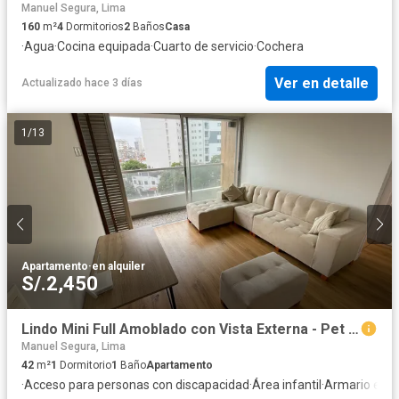
Manuel Segura, Lima
160
m²
4
Dormitorios
2
Baños
Casa
·
Agua
·
Cocina equipada
·
Cuarto de servicio
·
Cochera
Ver en detalle
Actualizado hace 3 días
1
/
13
Apartamento
·
en alquiler
S/.2,450
Lindo Mini Full Amoblado con Vista Externa - Pet Friendly - Full Áreas Comunes
Manuel Segura, Lima
42
m²
1
Dormitorio
1
Baño
Apartamento
·
Acceso para personas con discapacidad
·
Área infantil
·
Armario emp