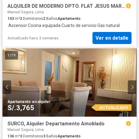
ALQUILER DE MODERNO DPTO. FLAT JESUS MARIA - LIMA.
Manuel Segura, Lima
103
m²
2
Dormitorios
2
Baños
Apartamento
·
Ascensor
·
Cocina equipada
·
Cuarto de servicio
·
Gas natural
Ver en detalle
Actualizado hace 3 semanas
1
/
19
Apartamento
·
en alquiler
S/.3,765
ACTUALIZADO
SURCO, Alquiler Departamento Amoblado
Manuel Segura, Lima
136
m²
3
Dormitorios
3
Baños
Apartamento