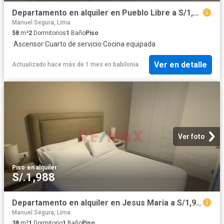
Departamento en alquiler en Pueblo Libre a S/1,900 al mes
Manuel Segura, Lima
58
m²
2
Dormitorios
1
Baño
Piso
·
Ascensor
·
Cuarto de servicio
·
Cocina equipada
Ver en detalle
Actualizado hace más de 1 mes
en
babilonia
Ver foto
Piso
·
en alquiler
S/.1,988
Departamento en alquiler en Jesus Maria a S/1,900 al mes
Manuel Segura, Lima
38
m²
1
Dormitorio
1
Baño
Piso