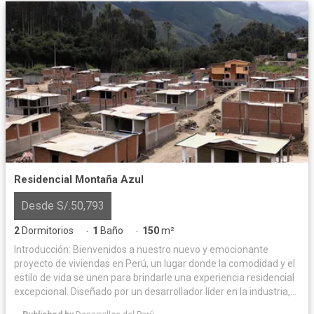
Residencial Montaña Azul
Desde S/.50,793
2
Dormitorios
1
Baño
150
m²
·
·
Introducción: Bienvenidos a nuestro nuevo y emocionante
proyecto de viviendas en Perú, un lugar donde la comodidad y el
estilo de vida se unen para brindarle una experiencia residencial
excepcional. Diseñado por un desarrollador líder en la industria,
este proyecto ofrece una combinación perfecta de arquitectura