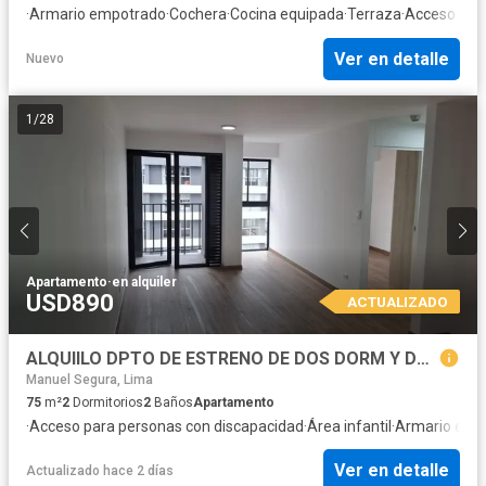
·
Armario empotrado
·
Cochera
·
Cocina equipada
·
Terraza
·
Acceso par
Ver en detalle
Nuevo
1
/
28
Apartamento
·
en alquiler
USD890
ACTUALIZADO
ALQUIILO DPTO DE ESTRENO DE DOS DORM Y DOS BAÑOS EN JESUS MARIA $ 890
Manuel Segura, Lima
75
m²
2
Dormitorios
2
Baños
Apartamento
·
Acceso para personas con discapacidad
·
Área infantil
·
Armario emp
Ver en detalle
Actualizado hace 2 días