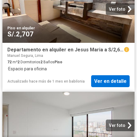
Ver foto
Piso
·
en alquiler
S/.2,707
Departamento en alquiler en Jesus Maria a S/2,600 al mes
Manuel Segura, Lima
72
m²
2
Dormitorios
2
Baños
Piso
·
Espacio para oficina
Ver en detalle
Actualizado hace más de 1 mes
en
babilonia
Ver foto