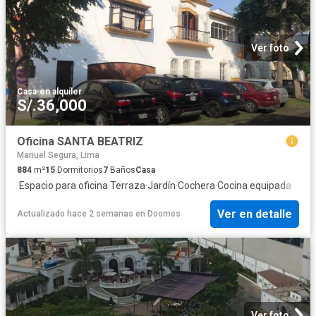
Ver foto
Casa
·
en alquiler
S/.36,000
Oficina SANTA BEATRIZ
Manuel Segura, Lima
884
m²
15
Dormitorios
7
Baños
Casa
·
Espacio para oficina
·
Terraza
·
Jardín
·
Cochera
·
Cocina equipada
Ver en detalle
Actualizado hace 2 semanas
en
Doomos
Ver foto