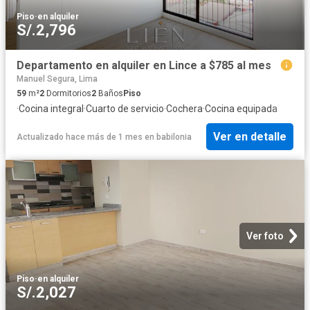
Piso
·
en alquiler
S/.2,796
Departamento en alquiler en Lince a $785 al mes
Manuel Segura, Lima
59
m²
2
Dormitorios
2
Baños
Piso
·
Cocina integral
·
Cuarto de servicio
·
Cochera
·
Cocina equipada
Ver en detalle
Actualizado hace más de 1 mes
en
babilonia
Ver foto
Piso
·
en alquiler
S/.2,027