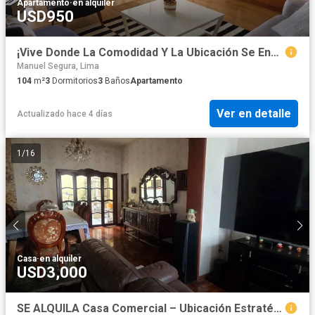
Apartamento
·
en alquiler
USD950
¡Vive Donde La Comodidad Y La Ubicación Se Encuentran!
Manuel Segura, Lima
104
m²
3
Dormitorios
3
Baños
Apartamento
Ver en detalle
Actualizado hace 4 días
1
/
16
Casa
·
en alquiler
USD3,000
SE ALQUILA Casa Comercial – Ubicación Estratégica en Jesús María