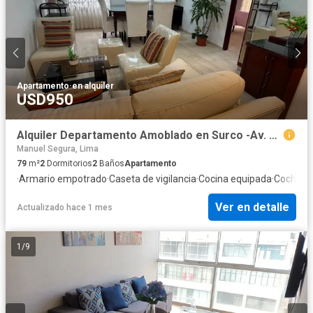
Apartamento
·
en alquiler
USD950
Alquiler Departamento Amoblado en Surco -Av. Velasco Astete
Manuel Segura, Lima
79
m²
2
Dormitorios
2
Baños
Apartamento
·
Armario empotrado
·
Caseta de vigilancia
·
Cocina equipada
·
Cochera
·
Ver en detalle
Actualizado hace 1 mes
1
/
9