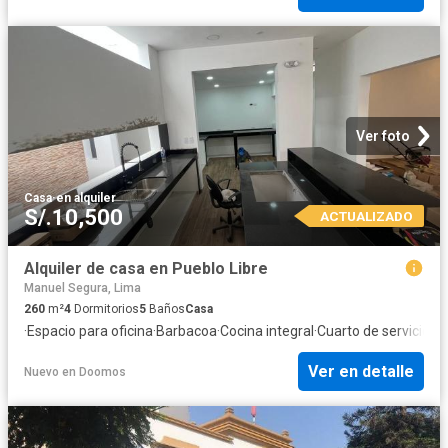
Ver foto
Casa
·
en alquiler
S/.10,500
ACTUALIZADO
Alquiler de casa en Pueblo Libre
Manuel Segura, Lima
260
m²
4
Dormitorios
5
Baños
Casa
·
Espacio para oficina
·
Barbacoa
·
Cocina integral
·
Cuarto de servicio
·
Co
Ver en detalle
Nuevo
en
Doomos