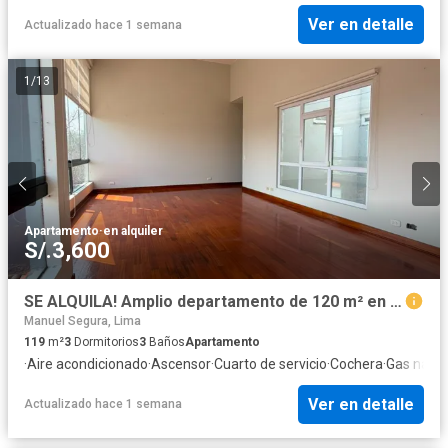
Ver en detalle
Actualizado hace 1 semana
1
/
13
Apartamento
·
en alquiler
S/.3,600
SE ALQUILA! Amplio departamento de 120 m² en Las Gardenias – Surco
Manuel Segura, Lima
119
m²
3
Dormitorios
3
Baños
Apartamento
·
Aire acondicionado
·
Ascensor
·
Cuarto de servicio
·
Cochera
·
Gas natur
Ver en detalle
Actualizado hace 1 semana