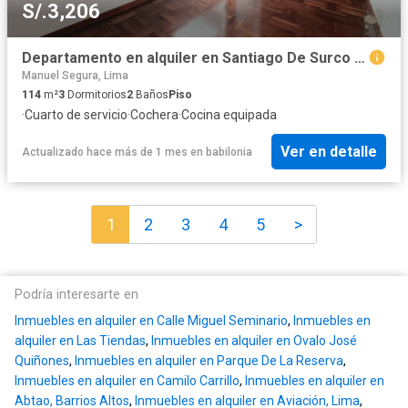
S/.3,206
Departamento en alquiler en Santiago De Surco a S/3,033 al mes
Manuel Segura, Lima
114
m²
3
Dormitorios
2
Baños
Piso
·
Cuarto de servicio
·
Cochera
·
Cocina equipada
Ver en detalle
Actualizado hace más de 1 mes
en
babilonia
1
2
3
4
5
>
Podría interesarte en
Inmuebles en alquiler en Calle Miguel Seminario
,
Inmuebles en
alquiler en Las Tiendas
,
Inmuebles en alquiler en Ovalo José
Quiñones
,
Inmuebles en alquiler en Parque De La Reserva
,
Inmuebles en alquiler en Camilo Carrillo
,
Inmuebles en alquiler en
Abtao, Barrios Altos
,
Inmuebles en alquiler en Aviación, Lima
,