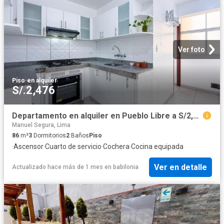
Ver foto
Piso
·
en alquiler
S/.2,476
Departamento en alquiler en Pueblo Libre a S/2,300 al mes
Manuel Segura, Lima
86
m²
3
Dormitorios
2
Baños
Piso
·
Ascensor
·
Cuarto de servicio
·
Cochera
·
Cocina equipada
Ver en detalle
Actualizado hace más de 1 mes
en
babilonia