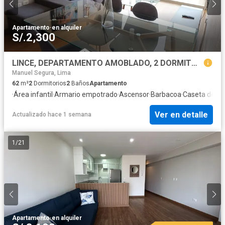
Apartamento
·
en alquiler
S/.2,300
LINCE, DEPARTAMENTO AMOBLADO, 2 DORMITORIOS, a 4 MIN. DEL HOSPITAL REBAGLIATI
Manuel Segura, Lima
62
m²
2
Dormitorios
2
Baños
Apartamento
·
Área infantil
·
Armario empotrado
·
Ascensor
·
Barbacoa
·
Caseta de vig
Ver en detalle
Actualizado hace 1 semana
1
/
21
Apartamento
·
en alquiler