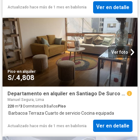
Ver en detalle
Actualizado hace más de 1 mes
en
babilonia
Ver foto
Piso
·
en alquiler
S/.4,808
Departamento en alquiler en Santiago De Surco a S/4,550 al mes
Manuel Segura, Lima
220
m²
3
Dormitorios
3
Baños
Piso
·
Barbacoa
·
Terraza
·
Cuarto de servicio
·
Cocina equipada
Ver en detalle
Actualizado hace más de 1 mes
en
babilonia