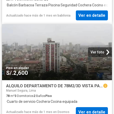
·
Balcón
·
Barbacoa
·
Terraza
·
Piscina
·
Seguridad
·
Cochera
·
Cocina equip
Ver en detalle
Actualizado hace más de 1 mes
en
babilonia
Ver foto
Piso
·
en alquiler
S/.2,600
ALQUILO DEPARTAMENTO DE 78M2/3D VISTA PANORAMICA EN ZONA CENTRICA LINCE
Manuel Segura, Lima
78
m²
3
Dormitorios
2
Baños
Piso
·
Cuarto de servicio
·
Cochera
·
Cocina equipada
Ver en detalle
Actualizado hace más de 1 mes
en
Doomos