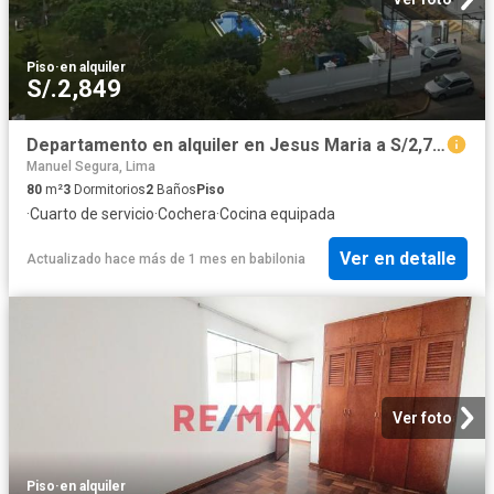
Piso
·
en alquiler
S/.2,849
Departamento en alquiler en Jesus Maria a S/2,700 al mes
Manuel Segura, Lima
80
m²
3
Dormitorios
2
Baños
Piso
·
Cuarto de servicio
·
Cochera
·
Cocina equipada
Ver en detalle
Actualizado hace más de 1 mes
en
babilonia
Ver foto
Piso
·
en alquiler