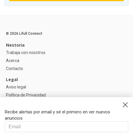
© 2026 Lifull Connect
Nestoria
Trabaja con nosotros
Acerca
Contacto
Legal
Aviso legal
Política de Privacidad
Política de Cookies
Recibe alertas por email y sé el primero en ver nuevos
Ayuda
anuncios
Preguntas
Nuestros Partners