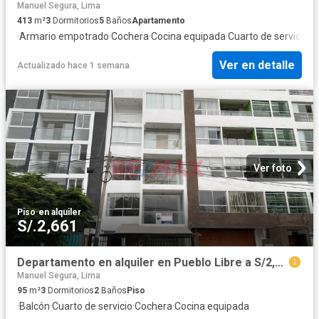
Manuel Segura, Lima
413
m²
3
Dormitorios
5
Baños
Apartamento
·
Armario empotrado
·
Cochera
·
Cocina equipada
·
Cuarto de servicio
·
T
Ver en detalle
Actualizado hace 1 semana
Ver foto
Piso
·
en alquiler
S/.2,661
Departamento en alquiler en Pueblo Libre a S/2,600 al mes
Manuel Segura, Lima
95
m²
3
Dormitorios
2
Baños
Piso
·
Balcón
·
Cuarto de servicio
·
Cochera
·
Cocina equipada