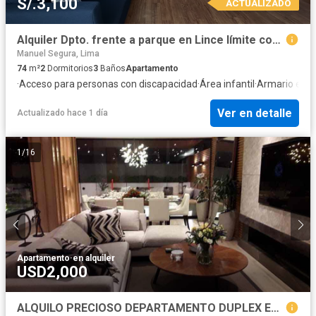
S/.3,100
ACTUALIZADO
Alquiler Dpto. frente a parque en Lince límite con San Isidro!!
Manuel Segura, Lima
74
m²
2
Dormitorios
3
Baños
Apartamento
·
Acceso para personas con discapacidad
·
Área infantil
·
Armario emp
Ver en detalle
Actualizado hace 1 día
1
/
16
Apartamento
·
en alquiler
USD2,000
ALQUILO PRECIOSO DEPARTAMENTO DUPLEX EN MONTERRICO CHICO, SURCO