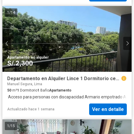
1
/
14
Apartamento
·
en alquiler
S/.2,300
Departamento en Alquiler Lince 1 Dormitorio cerca a San Isidro
Manuel Segura, Lima
50
m²
1
Dormitorio
1
Baño
Apartamento
·
Acceso para personas con discapacidad
·
Armario empotrado
·
Asce
Ver en detalle
Actualizado hace 1 semana
1
/
15