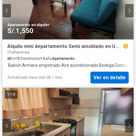
Apartamento
·
en alquiler
S/.1,550
Alquilo mini departamento Semi amoblado en Umacollo Arequipa
Challapampa
60
m²
2
Dormitorios
1
Baño
Apartamento
·
Balcón
·
Armario empotrado
·
Aire acondicionado
·
Bodega
·
Cocina equ
Ver en detalle
Actualizado hace más de 1 mes
1
/
18