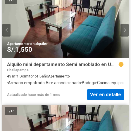
1
/
16
Apartamento
·
en alquiler
S/.1,550
Alquilo mini departamento Semi amoblado en Umacollo Arequipa
Challapampa
45
m²
1
Dormitorio
1
Baño
Apartamento
·
Armario empotrado
·
Aire acondicionado
·
Bodega
·
Cocina equipada
·
I
Ver en detalle
Actualizado hace más de 1 mes
1
/
15