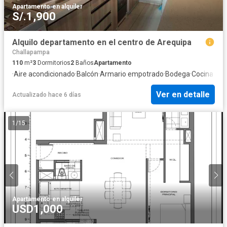
Apartamento
·
en alquiler
S/.1,900
Alquilo departamento en el centro de Arequipa
Challapampa
110
m²
3
Dormitorios
2
Baños
Apartamento
·
Aire acondicionado
·
Balcón
·
Armario empotrado
·
Bodega
·
Cocina equ
Ver en detalle
Actualizado hace 6 días
1
/
15
Apartamento
·
en alquiler
USD1,000