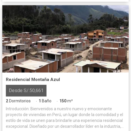
Residencial Montaña Azul
Desde S/.50,661
2
Dormitorios
1
Baño
150
m²
·
·
Introducción: Bienvenidos a nuestro nuevo y emocionante
proyecto de viviendas en Perú, un lugar donde la comodidad y el
estilo de vida se unen para brindarle una experiencia residencial
excepcional. Diseñado por un desarrollador líder en la industria,