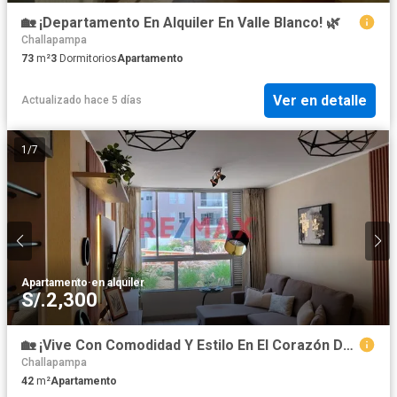
🏡 ¡Departamento En Alquiler En Valle Blanco! 🌿
Challapampa
73
m²
3
Dormitorios
Apartamento
Ver en detalle
Actualizado hace 5 días
1
/
7
Apartamento
·
en alquiler
S/.2,300
🏡 ¡Vive Con Comodidad Y Estilo En El Corazón De Cayma! ✨
Challapampa
42
m²
Apartamento