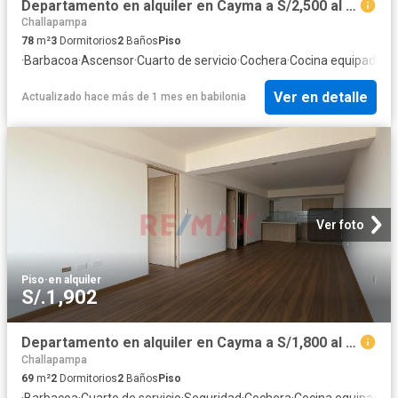
Departamento en alquiler en Cayma a S/2,500 al mes
Challapampa
78
m²
3
Dormitorios
2
Baños
Piso
·
Barbacoa
·
Ascensor
·
Cuarto de servicio
·
Cochera
·
Cocina equipada
Ver en detalle
Actualizado hace más de 1 mes
en
babilonia
Ver foto
Piso
·
en alquiler
S/.1,902
Departamento en alquiler en Cayma a S/1,800 al mes
Challapampa
69
m²
2
Dormitorios
2
Baños
Piso
·
Barbacoa
·
Cuarto de servicio
·
Seguridad
·
Cochera
·
Cocina equipada