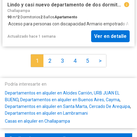
Lindo y casi nuevo departamento de dos dormitorios y 2.5 baños
Challapampa
90
m²
2
Dormitorios
2
Baños
Apartamento
·
Acceso para personas con discapacidad
·
Armario empotrado
·
Asce
Ver en detalle
Actualizado hace 1 semana
1
2
3
4
5
>
Podría interesarte en
Departamentos en alquiler en Alcides Carrión, URB JUAN EL
BUENO
,
Departamentos en alquiler en Buenos Aires, Cayma
,
Departamentos en alquiler en Santa Marta, Cercado De Arequipa
,
Departamentos en alquiler en Lambramani
Casas en alquiler en Challapampa