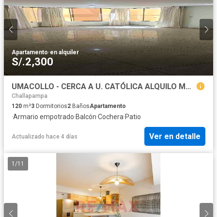
Apartamento
·
en alquiler
S/.2,300
UMACOLLO - CERCA A U. CATÓLICA ALQUILO MODERNO DEPARTAMENTO.
Challapampa
120
m²
3
Dormitorios
2
Baños
Apartamento
·
Armario empotrado
·
Balcón
·
Cochera
·
Patio
Ver en detalle
Actualizado hace 4 días
1
/
11