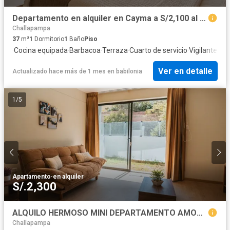
Departamento en alquiler en Cayma a S/2,100 al mes
Challapampa
37
m²
1
Dormitorio
1
Baño
Piso
·
Cocina equipada
·
Barbacoa
·
Terraza
·
Cuarto de servicio
·
Vigilante
Ver en detalle
Actualizado hace más de 1 mes
en
babilonia
1
/
5
Apartamento
·
en alquiler
S/.2,300
ALQUILO HERMOSO MINI DEPARTAMENTO AMOBLADO EN URB LA CHACRITA CAYMA
Challapampa