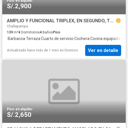
Piso
·
en alquiler
S/.2,900
AMPLIO Y FUNCIONAL TRIPLEX, EN SEGUNDO, TERCER Y CUARTO PISO, CON LA COMODIDAD DE TENER TODOS LOS AMBIENTES DE UNA CASA, COCHERA, ESTUDIO, 04 HABITACIONES, ÁREA DE SERVICIO Y AMPLIA AZOTEA CON VISTA
Challapampa
139
m²
4
Dormitorios
4
Baños
Piso
·
Barbacoa
·
Terraza
·
Cuarto de servicio
·
Cochera
·
Cocina equipada
Ver en detalle
Actualizado hace más de 1 mes
en
Doomos
Piso
·
en alquiler
S/.2,650