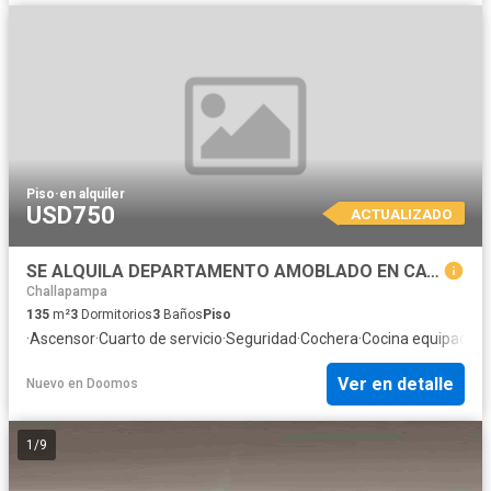
Piso
·
en alquiler
USD750
ACTUALIZADO
SE ALQUILA DEPARTAMENTO AMOBLADO EN CAYMA A524
Challapampa
135
m²
3
Dormitorios
3
Baños
Piso
·
Ascensor
·
Cuarto de servicio
·
Seguridad
·
Cochera
·
Cocina equipada
Ver en detalle
Nuevo
en
Doomos
1
/
9