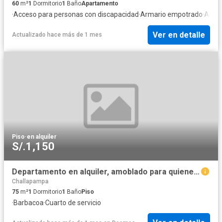
60
m²
1
Dormitorio
1
Baño
Apartamento
·
Acceso para personas con discapacidad
·
Armario empotrado
·
Asce
Ver en detalle
Actualizado hace más de 1 mes
Piso
·
en alquiler
S/.1,150
Departamento en alquiler, amoblado para quienes buscan un piso en la ciudad rodeado de naturaleza
Challapampa
75
m²
1
Dormitorio
1
Baño
Piso
·
Barbacoa
·
Cuarto de servicio