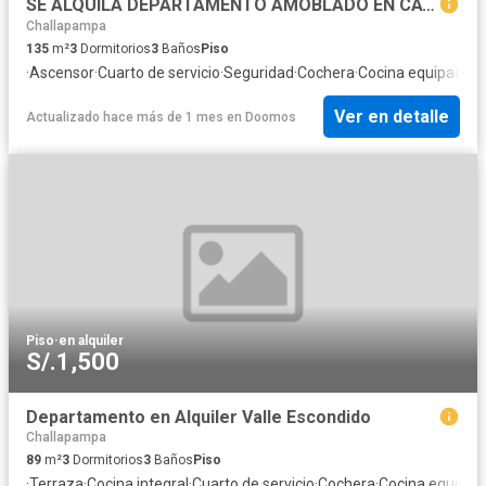
SE ALQUILA DEPARTAMENTO AMOBLADO EN CAYMA A524
Challapampa
135
m²
3
Dormitorios
3
Baños
Piso
·
Ascensor
·
Cuarto de servicio
·
Seguridad
·
Cochera
·
Cocina equipada
Ver en detalle
Actualizado hace más de 1 mes
en
Doomos
Piso
·
en alquiler
S/.1,500
Departamento en Alquiler Valle Escondido
Challapampa
89
m²
3
Dormitorios
3
Baños
Piso
·
Terraza
·
Cocina integral
·
Cuarto de servicio
·
Cochera
·
Cocina equipad