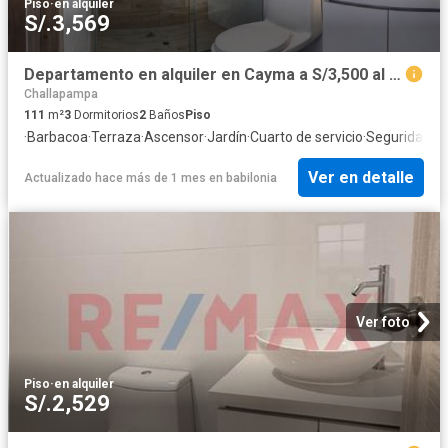
Piso
·
en alquiler
S/.3,569
Departamento en alquiler en Cayma a S/3,500 al mes
Challapampa
111
m²
3
Dormitorios
2
Baños
Piso
·
Barbacoa
·
Terraza
·
Ascensor
·
Jardín
·
Cuarto de servicio
·
Seguridad
·
Co
Ver en detalle
Actualizado hace más de 1 mes
en
babilonia
Ver foto
Piso
·
en alquiler
S/.2,529