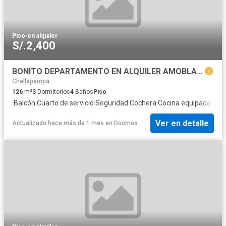
Piso
·
en alquiler
S/.2,400
BONITO DEPARTAMENTO EN ALQUILER AMOBLADO CON ASCENSOR Y COCHERA CAYMA CERCA AL HOSPITAL DE POLICÍA
Challapampa
126
m²
3
Dormitorios
4
Baños
Piso
·
Balcón
·
Cuarto de servicio
·
Seguridad
·
Cochera
·
Cocina equipada
·
Vigi
Ver en detalle
Actualizado hace más de 1 mes
en
Doomos