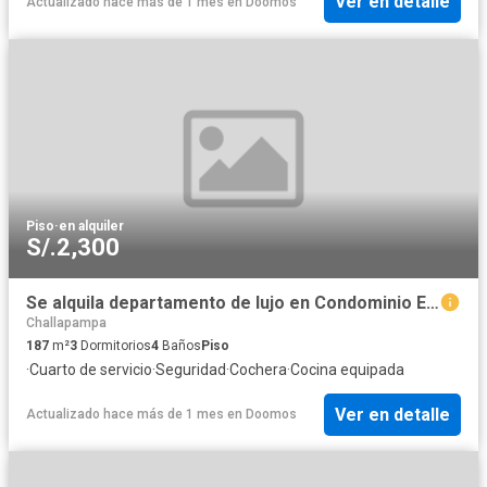
Ver en detalle
Actualizado hace más de 1 mes
en
Doomos
Piso
·
en alquiler
S/.2,300
Se alquila departamento de lujo en Condominio Exclusivo
Challapampa
187
m²
3
Dormitorios
4
Baños
Piso
·
Cuarto de servicio
·
Seguridad
·
Cochera
·
Cocina equipada
Ver en detalle
Actualizado hace más de 1 mes
en
Doomos