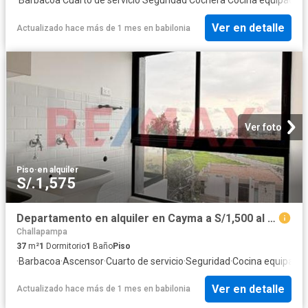
Ver en detalle
Actualizado hace más de 1 mes
en
babilonia
Ver foto
Piso
·
en alquiler
S/.1,575
Departamento en alquiler en Cayma a S/1,500 al mes
Challapampa
37
m²
1
Dormitorio
1
Baño
Piso
·
Barbacoa
·
Ascensor
·
Cuarto de servicio
·
Seguridad
·
Cocina equipada
Ver en detalle
Actualizado hace más de 1 mes
en
babilonia