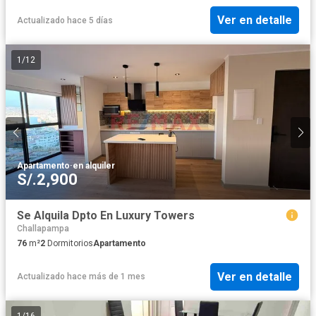
Ver en detalle
Actualizado hace 5 días
1
/
12
Apartamento
·
en alquiler
S/.2,900
Se Alquila Dpto En Luxury Towers
Challapampa
76
m²
2
Dormitorios
Apartamento
Ver en detalle
Actualizado hace más de 1 mes