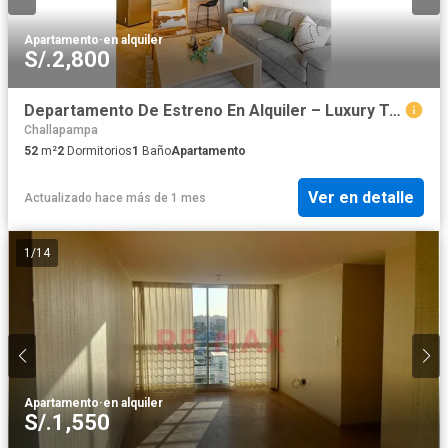
Apartamento
·
en alquiler
S/.2,800
Departamento De Estreno En Alquiler – Luxury Towers
Challapampa
52
m²
2
Dormitorios
1
Baño
Apartamento
Ver en detalle
Actualizado hace más de 1 mes
1
/
14
Apartamento
·
en alquiler
S/.1,550