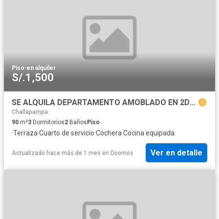
Piso
·
en alquiler
S/.1,500
SE ALQUILA DEPARTAMENTO AMOBLADO EN 2DO PISO EN CAYMA – A434
Challapampa
90
m²
3
Dormitorios
2
Baños
Piso
·
Terraza
·
Cuarto de servicio
·
Cochera
·
Cocina equipada
Ver en detalle
Actualizado hace más de 1 mes
en
Doomos