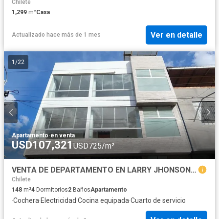
Chilete
1,299
m²
Casa
Ver en detalle
Actualizado hace más de 1 mes
1
/
22
Apartamento
·
en venta
USD107,321
USD725/m²
VENTA DE DEPARTAMENTO EN LARRY JHONSON - CAJAMARCA
Chilete
148
m²
4
Dormitorios
2
Baños
Apartamento
·
Cochera
·
Electricidad
·
Cocina equipada
·
Cuarto de servicio