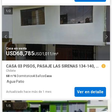
1
/
2
Casa
·
en venta
USD68,785
USD1,011/m²
CASA 03 PISOS, PASAJE LAS SIRENAS 134-140, CAJAMARCA
Chilete
68
m²
6
Dormitorios
4
Baños
Casa
·
Agua
·
Patio
Ver en detalle
Actualizado hace más de 1 mes
1
/
5