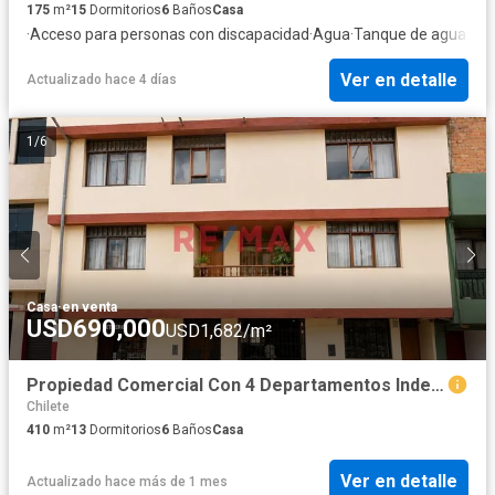
175
m²
15
Dormitorios
6
Baños
Casa
·
Acceso para personas con discapacidad
·
Agua
·
Tanque de agua
·
Cua
Ver en detalle
Actualizado hace 4 días
1
/
6
Casa
·
en venta
USD690,000
USD1,682/m²
Propiedad Comercial Con 4 Departamentos Independientes + 2 Locales Comerciales – Cajamarca
Chilete
410
m²
13
Dormitorios
6
Baños
Casa
Ver en detalle
Actualizado hace más de 1 mes