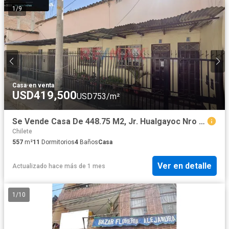
1
/
9
Casa
·
en venta
USD419,500
USD753/m²
Se Vende Casa De 448.75 M2, Jr. Hualgayoc Nro 233, Barrio San José, Cajamarca
Chilete
557
m²
11
Dormitorios
4
Baños
Casa
Ver en detalle
Actualizado hace más de 1 mes
1
/
10