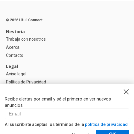
© 2026 Lifull Connect
Nestoria
Trabaja con nosotros
Acerca
Contacto
Legal
Aviso legal
Política de Privacidad
Política de Cookies
Recibe alertas por email y sé el primero en ver nuevos
Ayuda
anuncios
Preguntas
Nuestros Partners
Al suscribirte aceptas los términos de la
política de privacidad
Libro de reclamaciones