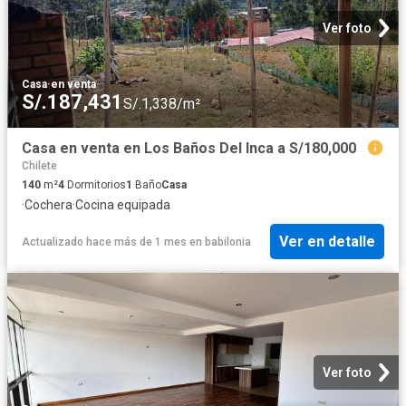
Ver foto
Casa
·
en venta
S/.187,431
S/.1,338/m²
Casa en venta en Los Baños Del Inca a S/180,000
Chilete
140
m²
4
Dormitorios
1
Baño
Casa
·
Cochera
·
Cocina equipada
Ver en detalle
Actualizado hace más de 1 mes
en
babilonia
Ver foto