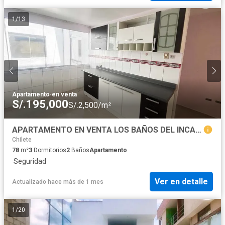
1
/
13
Apartamento
·
en venta
S/.195,000
S/.2,500/m²
APARTAMENTO EN VENTA LOS BAÑOS DEL INCA, CAJAMARCA
Chilete
78
m²
3
Dormitorios
2
Baños
Apartamento
·
Seguridad
Ver en detalle
Actualizado hace más de 1 mes
1
/
20