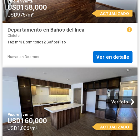
Piso
·
en venta
USD158,000
ACTUALIZADO
USD975/m²
Departamento en Baños del Inca
Chilete
162
m²
3
Dormitorios
2
Baños
Piso
Ver en detalle
Nuevo
en
Doomos
Ver foto
Piso
·
en venta
USD160,000
ACTUALIZADO
USD1,006/m²