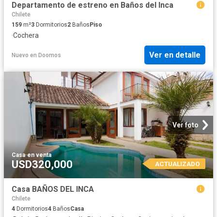
Departamento de estreno en Baños del Inca
Chilete
159
m²
3
Dormitorios
2
Baños
Piso
·
Cochera
Ver en detalle
Nuevo
en
Doomos
Ver foto
Casa
·
en venta
USD320,000
ACTUALIZADO
Casa BAÑOS DEL INCA
Chilete
4
Dormitorios
4
Baños
Casa