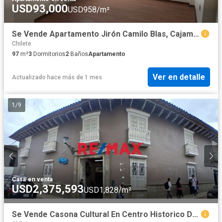
USD93,000
USD958/m²
Se Vende Apartamento Jirón Camilo Blas, Cajamarca
Chilete
97
m²
3
Dormitorios
2
Baños
Apartamento
Ver en detalle
Actualizado hace más de 1 mes
1
/
9
Casa
·
en venta
USD2,375,593
USD1,828/m²
Se Vende Casona Cultural En Centro Historico De Cajamarca