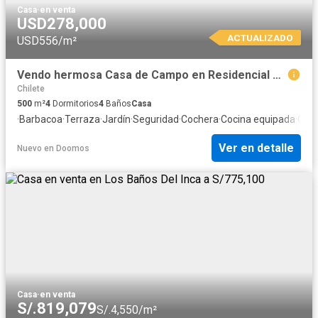
Casa
·
en venta
USD278,000
ACTUALIZADO
USD556/m²
Vendo hermosa Casa de Campo en Residencial Sierra Verde, Tartar Grande, Los Baños del Inca, Cajamarca
Chilete
500
m²
4
Dormitorios
4
Baños
Casa
·
Barbacoa
·
Terraza
·
Jardín
·
Seguridad
·
Cochera
·
Cocina equipada
·
Chi
Ver en detalle
Nuevo
en
Doomos
Casa
·
en venta
S/.819,079
S/.4,550/m²