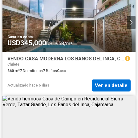
Casa
·
en venta
USD345,000
USD958/m²
VENDO CASA MODERNA LOS BAÑOS DEL INCA, CAJAMARCA
Chilete
360
m²
7
Dormitorios
7
Baños
Casa
Ver en detalle
Actualizado hace 6 días