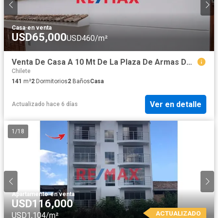
Casa
·
en venta
USD65,000
USD460/m²
Venta De Casa A 10 Mt De La Plaza De Armas De Cascas
Chilete
141
m²
2
Dormitorios
2
Baños
Casa
Ver en detalle
Actualizado hace 6 días
1
/
18
Apartamento
·
en venta
USD116,000
ACTUALIZADO
USD1,104/m²