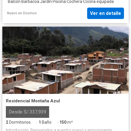
·
Balcón
·
Barbacoa
·
Jardín
·
Piscina
·
Cochera
·
Cocina equipada
Ver en detalle
Nuevo
en
Doomos
Residencial Montaña Azul
Desde S/.337,939
2
Dormitorios
1
Baño
150
m²
·
·
Introducción: Bienvenidos a nuestro nuevo y emocionante