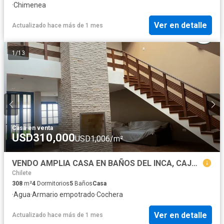
·
Chimenea
Ver en detalle
Actualizado hace más de 1 mes
1
/
13
Casa
·
en venta
USD310,000
USD1,006/m²
VENDO AMPLIA CASA EN BAÑOS DEL INCA, CAJAMARCA
Chilete
308
m²
4
Dormitorios
5
Baños
Casa
·
Agua
·
Armario empotrado
·
Cochera
Ver en detalle
Actualizado hace más de 1 mes