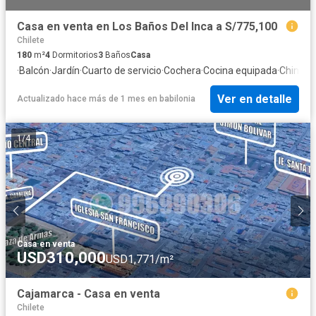
Casa en venta en Los Baños Del Inca a S/775,100
Chilete
180
m²
4
Dormitorios
3
Baños
Casa
·
Balcón
·
Jardín
·
Cuarto de servicio
·
Cochera
·
Cocina equipada
·
Chimen
Ver en detalle
Actualizado hace más de 1 mes
en
babilonia
1
/
4
Casa
·
en venta
USD310,000
USD1,771/m²
Cajamarca - Casa en venta
Chilete