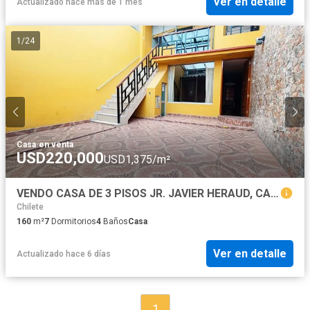
Ver en detalle
Actualizado hace más de 1 mes
1
/
24
Casa
·
en venta
USD220,000
USD1,375/m²
VENDO CASA DE 3 PISOS JR. JAVIER HERAUD, CAJAMARCA
Chilete
160
m²
7
Dormitorios
4
Baños
Casa
Ver en detalle
Actualizado hace 6 días
1