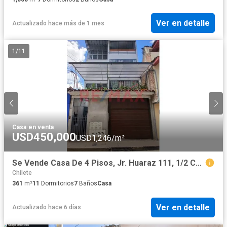
Ver en detalle
Actualizado hace más de 1 mes
1
/
11
Casa
·
en venta
USD450,000
USD1,246/m²
Se Vende Casa De 4 Pisos, Jr. Huaraz 111, 1/2 Cuadra Via De Evitamiento, Cajamarca
Chilete
361
m²
11
Dormitorios
7
Baños
Casa
Ver en detalle
Actualizado hace 6 días