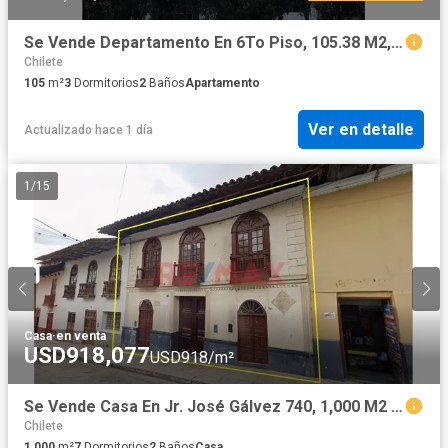
Se Vende Departamento En 6To Piso, 105.38 M2, Edificio Con Ascensor El Sauce, Cajamarca
Chilete
105
m²
3
Dormitorios
2
Baños
Apartamento
Ver en detalle
Actualizado hace 1 día
1
/
15
Casa
·
en venta
USD918,077
USD918/m²
Se Vende Casa En Jr. José Gálvez 740, 1,000 M2 Cajamarca
Chilete
1,000
m²
7
Dormitorios
2
Baños
Casa