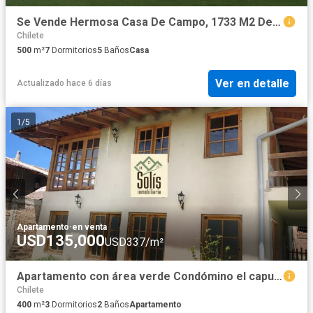
Se Vende Hermosa Casa De Campo, 1733 M2 De Área De Terreno Y 500 M2 De Área Construida, Tartar Grande, Los Baños Del Inca, Cajamarca
Chilete
500
m²
7
Dormitorios
5
Baños
Casa
Ver en detalle
Actualizado hace 6 días
1
/
5
Apartamento
·
en venta
USD135,000
USD337/m²
Apartamento con área verde Condómino el capuli, baños del Inca
Chilete
400
m²
3
Dormitorios
2
Baños
Apartamento