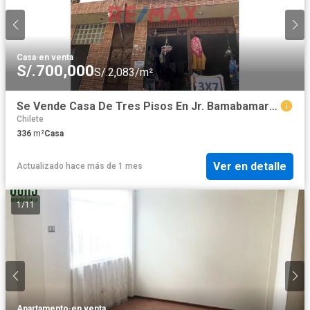
Casa
·
en venta
S/.700,000
S/.2,083/m²
Se Vende Casa De Tres Pisos En Jr. Bamabamarca 148 A 4 Cuadras De La Plaza De Armas, Cajamarca
Chilete
336
m²
Casa
Ver en detalle
Actualizado hace más de 1 mes
1
/
11
Apartamento
·
en venta