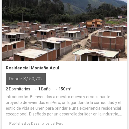
Residencial Montaña Azul
Desde S/.50,702
2
Dormitorios
1
Baño
150
m²
·
·
Introducción: Bienvenidos a nuestro nuevo y emocionante
proyecto de viviendas en Perú, un lugar donde la comodidad y el
estilo de vida se unen para brindarle una experiencia residencial
excepcional. Diseñado por un desarrollador líder en la industria,
este proyecto ofrece una combinación perfecta de arquitectura
Published by
Desarrollos del Perú
moderna, comodidades de primer nivel y ubicación estratégica