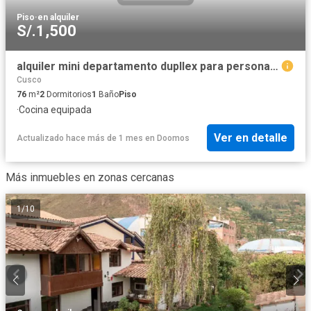
Piso
·
en alquiler
S/.1,500
alquiler mini departamento dupllex para persona sola o pareja
Cusco
76
m²
2
Dormitorios
1
Baño
Piso
·
Cocina equipada
Ver en detalle
Actualizado hace más de 1 mes
en
Doomos
Más inmuebles en zonas cercanas
1
/
10