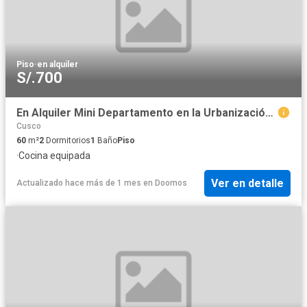
Piso
·
en alquiler
S/.700
En Alquiler Mini Departamento en la Urbanización Santa Rosa
Cusco
60
m²
2
Dormitorios
1
Baño
Piso
·
Cocina equipada
Ver en detalle
Actualizado hace más de 1 mes
en
Doomos