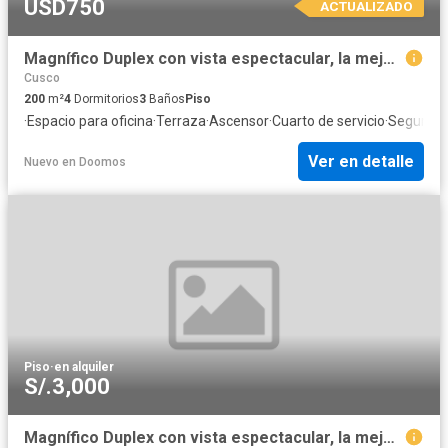
USD750
ACTUALIZADO
Magnífico Duplex con vista espectacular, la mejor inversión cálido e iluminado
Cusco
200
m²
4
Dormitorios
3
Baños
Piso
·
Espacio para oficina
·
Terraza
·
Ascensor
·
Cuarto de servicio
·
Segurida
Ver en detalle
Nuevo
en
Doomos
Piso
·
en alquiler
S/.3,000
Magnífico Duplex con vista espectacular, la mejor inversión cálido e iluminado