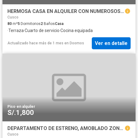
HERMOSA CASA EN ALQUILER CON NUMEROSOS AMBIENTES EN ZONA ESTRATEGICA
Cusco
80
m²
5
Dormitorios
2
Baños
Casa
·
Terraza
·
Cuarto de servicio
·
Cocina equipada
Ver en detalle
Actualizado hace más de 1 mes
en
Doomos
Piso
·
en alquiler
S/.1,800
DEPARTAMENTO DE ESTRENO, AMOBLADO ZONA RESIDENCIAL, LA FLORIDA WANCHAQ
Cusco