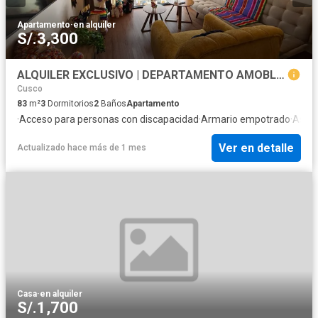
Apartamento
·
en alquiler
S/.3,300
ALQUILER EXCLUSIVO | DEPARTAMENTO AMOBLADO DE ESTRENO EN SANTA MÓNICA Vive en una de las mejores zonas residenciales de Wanchaq.
Cusco
83
m²
3
Dormitorios
2
Baños
Apartamento
·
Acceso para personas con discapacidad
·
Armario empotrado
·
Asce
Ver en detalle
Actualizado hace más de 1 mes
Casa
·
en alquiler
S/.1,700