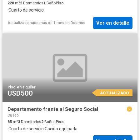
220
m²
2
Dormitorios
1
Baño
Piso
·
Cuarto de servicio
Ver en detalle
Actualizado hace más de 1 mes
en
Doomos
Piso
·
en alquiler
USD500
ACTUALIZADO
Departamento frente al Seguro Social
Cusco
85
m²
3
Dormitorios
2
Baños
Piso
·
Cuarto de servicio
·
Cocina equipada