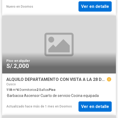
Ver en detalle
Nuevo
en
Doomos
Piso
·
en alquiler
S/.2,000
ALQUILO DEPARTAMENTO CON VISTA A LA 28 DE JULIO WANCHAC CUSCO
Cusco
118
m²
4
Dormitorios
2
Baños
Piso
·
Barbacoa
·
Ascensor
·
Cuarto de servicio
·
Cocina equipada
Ver en detalle
Actualizado hace más de 1 mes
en
Doomos