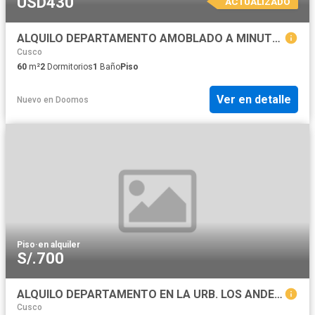
USD430
ACTUALIZADO
ALQUILO DEPARTAMENTO AMOBLADO A MINUTOS DEL CENTRO HISTÓRICO
Cusco
60
m²
2
Dormitorios
1
Baño
Piso
Ver en detalle
Nuevo
en
Doomos
Piso
·
en alquiler
S/.700
ALQUILO DEPARTAMENTO EN LA URB. LOS ANDENES
Cusco