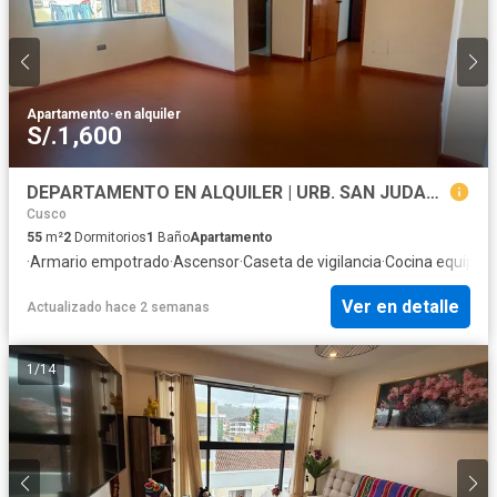
Apartamento
·
en alquiler
S/.1,600
DEPARTAMENTO EN ALQUILER | URB. SAN JUDAS CHICO – WANCHAQ, CUSCO
Cusco
55
m²
2
Dormitorios
1
Baño
Apartamento
·
Armario empotrado
·
Ascensor
·
Caseta de vigilancia
·
Cocina equipad
Ver en detalle
Actualizado hace 2 semanas
1
/
14