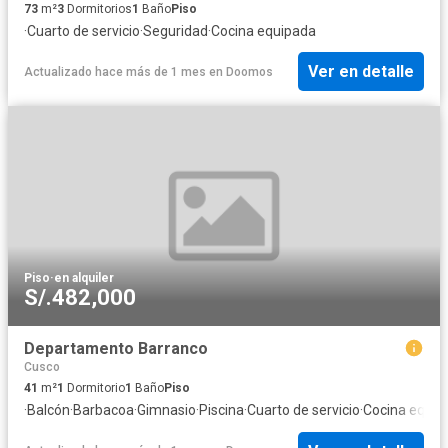
73
m²
3
Dormitorios
1
Baño
Piso
·
Cuarto de servicio
·
Seguridad
·
Cocina equipada
Ver en detalle
Actualizado hace más de 1 mes
en
Doomos
Piso
·
en alquiler
S/.482,000
Departamento Barranco
Cusco
41
m²
1
Dormitorio
1
Baño
Piso
·
Balcón
·
Barbacoa
·
Gimnasio
·
Piscina
·
Cuarto de servicio
·
Cocina equip