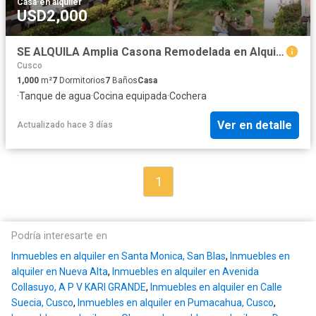
Casa
·
en alquiler
USD2,000
SE ALQUILA Amplia Casona Remodelada en Alquiler – 1,000 m² – Calca, Valle Sagrado de los Incas
Cusco
1,000
m²
7
Dormitorios
7
Baños
Casa
·
Tanque de agua
·
Cocina equipada
·
Cochera
Ver en detalle
Actualizado hace 3 días
1
Podría interesarte en
Inmuebles en alquiler en Santa Monica, San Blas
,
Inmuebles en
alquiler en Nueva Alta
,
Inmuebles en alquiler en Avenida
Collasuyo, A P V KARI GRANDE
,
Inmuebles en alquiler en Calle
Suecia, Cusco
,
Inmuebles en alquiler en Pumacahua, Cusco
,