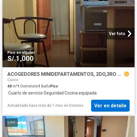
Ver foto
Piso
·
en alquiler
S/.1,000
ACOGEDORES MINIDEPARTAMENTOS, 2DO,3RO Y 4TO PISO AMOBLADOS CON TODOS LOS SS ZONA SUR CUSCO
Cusco
48
m²
1
Dormitorio
1
Baño
Piso
·
Cuarto de servicio
·
Seguridad
·
Cocina equipada
Ver en detalle
Actualizado hace más de 1 mes
en
Doomos
1
/
11