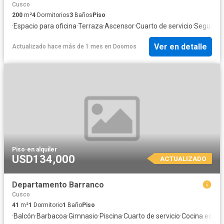
Cusco
200
m²
4
Dormitorios
3
Baños
Piso
·
Espacio para oficina
·
Terraza
·
Ascensor
·
Cuarto de servicio
·
Segurida
Ver en detalle
Actualizado hace más de 1 mes
en
Doomos
Piso
·
en alquiler
USD134,000
ACTUALIZADO
Departamento Barranco
Cusco
41
m²
1
Dormitorio
1
Baño
Piso
·
Balcón
·
Barbacoa
·
Gimnasio
·
Piscina
·
Cuarto de servicio
·
Cocina equip