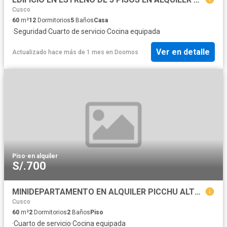
Cusco
60
m²
12
Dormitorios
5
Baños
Casa
·
Seguridad
·
Cuarto de servicio
·
Cocina equipada
Ver en detalle
Actualizado hace más de 1 mes
en
Doomos
Piso
·
en alquiler
S/.700
MINIDEPARTAMENTO EN ALQUILER PICCHU ALTO CERCA AL COLEGIO SIMON BOLIVAR
Cusco
60
m²
2
Dormitorios
2
Baños
Piso
·
Cuarto de servicio
·
Cocina equipada