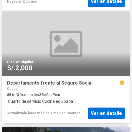
Ver en detalle
Nuevo
en
Doomos
Piso
·
en alquiler
S/.2,000
Departamento frente al Seguro Social
Cusco
85
m²
3
Dormitorios
2
Baños
Piso
·
Cuarto de servicio
·
Cocina equipada
Ver en detalle
Actualizado hace más de 1 mes
en
Doomos