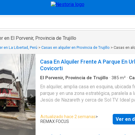
r en El Porvenir, Provincia de Trujillo
er en La Libertad, Perú
>
Casas en alquiler en Provincia de Trujillo
>
Casas en alqu
Casa En Alquiler Frente A Parque En Ur
Covicorti
El Porvenir, Provincia de Trujillo
·
385
m²
·
Ca
En alquiler, amplia casa en esquina, ubicada f
parque y en una zona estratégica, paralela a l
Jesús de Nazareth y cerca de Sol TV. Ideal p
familias numerosas, empresas o ambas opci
📐 Área de terreno: 190 m² Primer piso: - Cochera -
Actualizado hace 2 semanas
>
Ver en d
Sala comedor - Cocina - Área de lavandería -
REMAX FOCUS
- Adicional: espacio habilitado para funciona
de negocio de comida rápida Segundo piso: - 1