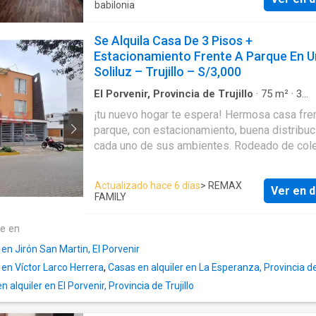
qué te interesa: Espacio versátil de 80 m² cu
babilonia
que permite adecuarlo según tu rubro (tienda, 
showroom, consultorio, servicio técnico, etc).
Se Alquila Casa De 3 Pisos +
Distribución con 3 ambientes que facilita sep
Estacionamiento Frente A Parque En U
atención al público, administración y
Soliluz – Trujillo – S/3,000
almacenamiento. Incluye 1 estacionamiento, 
en zonas comerciales con demanda de
El Porvenir, Provincia de Trujillo
·
75
m²
·
3
Dormitorios
·
2
Baños
·
Casa
estacionamiento. Ideal para vivienda o nego
¡tu nuevo hogar te espera! Hermosa casa fre
buscan una sede práctica y fácil de adaptar. S
parque, con estacionamiento, buena distribuc
deseas más detalles o coordinar visita, con 
cada uno de sus ambientes. Rodeado de cole
gestiono la información y la agenda
bodegas, restaurantes y más. Cerca de la av. El
Cortijo, av. Mansiche y, a tan solo 5 minutos d
Actualizado hace 6 días
> REMAX
Ver en d
aventura plaza
Trujillo
. Fácil acceso a transp
FAMILY
público y privado. Esta casa es ideal para pasar
gratos momentos en familia y amistades; ya
te en
cuenta con área amplias y libres donde fácil
 en Jirón San Martin, El Porvenir
puedes hacer uso de ellas, además su ubica
 en Víctor Larco Herrera
,
Casas en alquiler en La Esperanza, Provincia de 
frente a parque la hace más atractiva. Consta de: 1er
piso: (área ocupada y techada: 46.65m2) • sal
alquiler en El Porvenir, Provincia de Trujillo
comedor • cocina • 1 1/2 baño • escaleras d