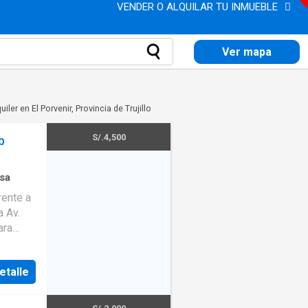
VENDER O ALQUILAR TU INMUEBLE
Ver mapa
iler en El Porvenir, Provincia de Trujillo
S/.4,500
b
sa
rente a
a Av.
ara
ones.
etalle
 ½ baño
miento