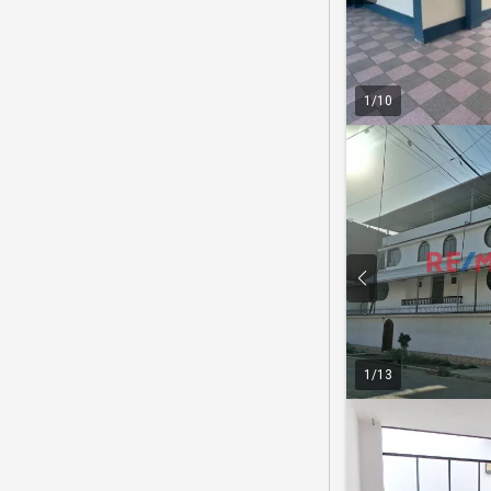
1
/
10
1
/
13