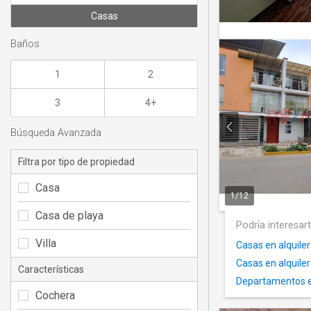
Casas
Baños
1
2
3
4+
Búsqueda Avanzada
Filtra por tipo de propiedad
Casa
1
/
12
Casa de playa
Podría interesar
Villa
Casas en alquiler
Casas en alquiler
Características
Departamentos en 
Cochera