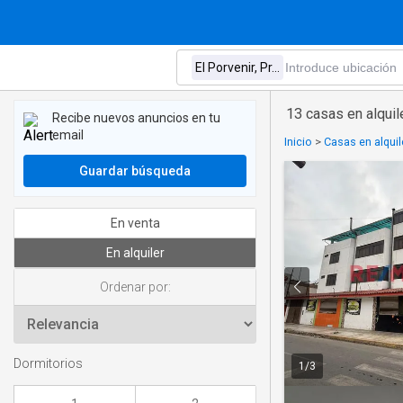
13 casas en alquile
Recibe nuevos anuncios en tu
email
Inicio
>
Casas en alquil
Guardar búsqueda
En venta
En alquiler
Ordenar por:
Dormitorios
1
/
3