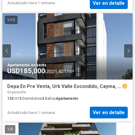
Ver en detalle
Actualizado hace 1 semana
1
/
12
Apartamento
·
en venta
USD185,000
USD1,401/m²
Depa En Pre Venta, Urb Valle Escondido, Cayma, Con Vista Directa A La Campiña.
Goyeneche
132
m²
3
Dormitorios
2
Baños
Apartamento
Ver en detalle
Actualizado hace 1 semana
1
/
5