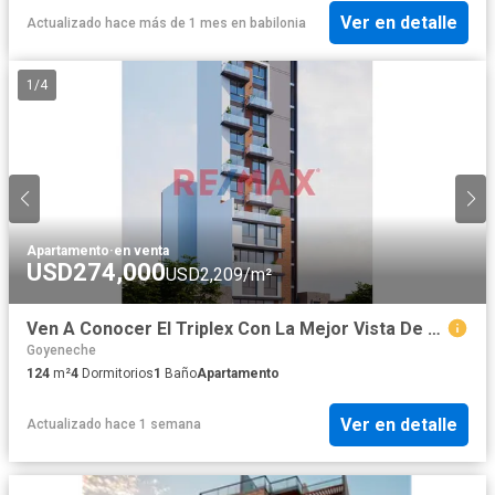
Ver en detalle
Actualizado hace más de 1 mes
en
babilonia
1
/
4
Apartamento
·
en venta
USD274,000
USD2,209/m²
Ven A Conocer El Triplex Con La Mejor Vista De Cayma
Goyeneche
124
m²
4
Dormitorios
1
Baño
Apartamento
Ver en detalle
Actualizado hace 1 semana