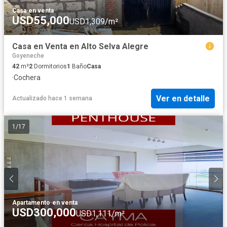
Casa
·
en venta
USD55,000
USD1,309/m²
Casa en Venta en Alto Selva Alegre
Goyeneche
42
m²
2
Dormitorios
1
Baño
Casa
·
Cochera
Ver en detalle
Actualizado hace 1 semana
1
/
17
Apartamento
·
en venta
USD300,000
USD1,111/m²