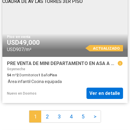
Piso
·
en venta
USD49,000
ACTUALIZADO
USD907/m²
PRE VENTA DE MINI DEPARTAMENTO EN ASA A UNA CUADRA DE AV LAS TORRES 3ER PISO
Goyeneche
54
m²
2
Dormitorios
1
Baño
Piso
·
Área infantil
·
Cocina equipada
Ver en detalle
Nuevo
en
Doomos
1
2
3
4
5
>