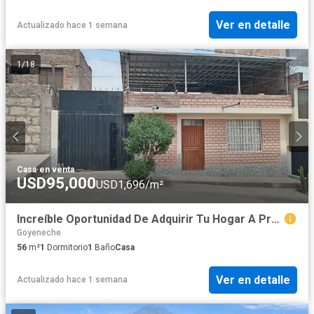
Ver en detalle
Actualizado hace 1 semana
1
/
18
Casa
·
en venta
USD95,000
USD1,696/m²
Increíble Oportunidad De Adquirir Tu Hogar A Precio De Terreno
Goyeneche
56
m²
1
Dormitorio
1
Baño
Casa
Ver en detalle
Actualizado hace 1 semana