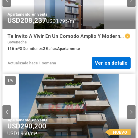
Apartamento
·
en venta
USD208,237
USD1,795/m²
Te Invito A Vivir En Un Comodo Amplio Y Moderno Duplex , En Cayma
Goyeneche
116
m²
3
Dormitorios
2
Baños
Apartamento
Ver en detalle
Actualizado hace 1 semana
1
/
6
Apartamento
·
en venta
USD290,200
NUEVO
USD1,960/m²