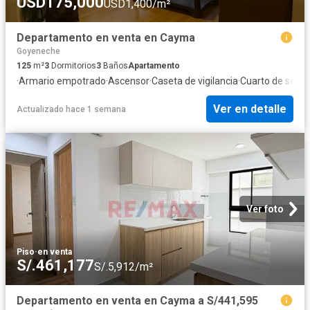
USD175,000
USD1,400/m²
Departamento en venta en Cayma
Goyeneche
125
m²
3
Dormitorios
3
Baños
Apartamento
·
Armario empotrado
·
Ascensor
·
Caseta de vigilancia
·
Cuarto de servic
Ver en detalle
Actualizado hace 1 semana
Ver foto
Piso
·
en venta
S/.461,177
S/.5,912/m²
Departamento en venta en Cayma a S/441,595