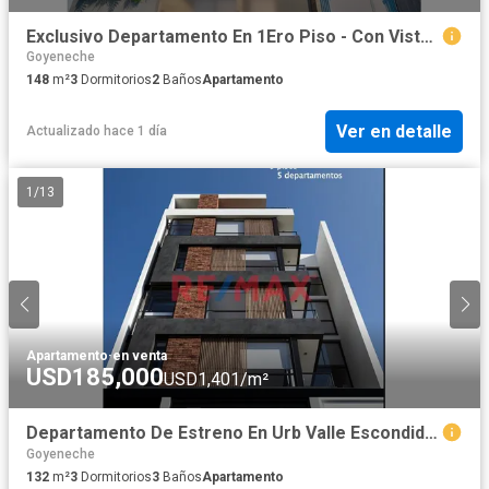
Exclusivo Departamento En 1Ero Piso - Con Vista A Campiña
Goyeneche
148
m²
3
Dormitorios
2
Baños
Apartamento
Ver en detalle
Actualizado hace 1 día
1
/
13
Apartamento
·
en venta
USD185,000
USD1,401/m²
Departamento De Estreno En Urb Valle Escondido Cayma
Goyeneche
132
m²
3
Dormitorios
3
Baños
Apartamento