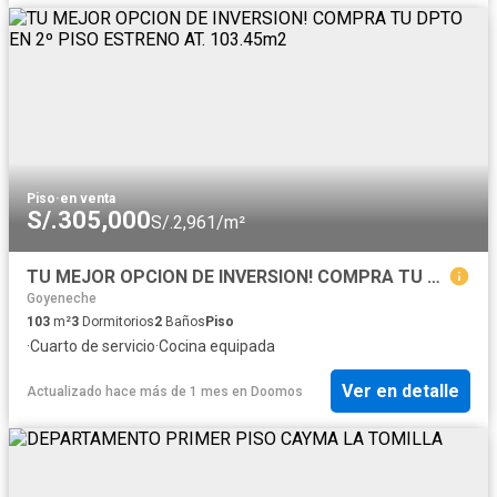
Piso
·
en venta
S/.305,000
S/.2,961/m²
TU MEJOR OPCION DE INVERSION! COMPRA TU DPTO EN 2º PISO ESTRENO AT. 103.45m2
Goyeneche
103
m²
3
Dormitorios
2
Baños
Piso
·
Cuarto de servicio
·
Cocina equipada
Ver en detalle
Actualizado hace más de 1 mes
en
Doomos