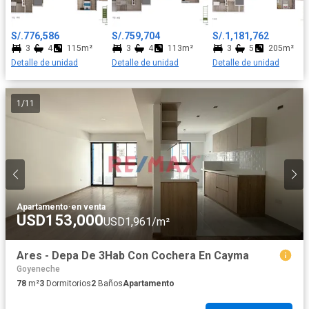
dormitorios con amplios closets, el principal incluye su propio
baño y los otros 2 dormitorios comparten un baño secundario
Todos los departamentos cuentan con uno o dos
S/.776,586
S/.759,704
S/.1,181,762
estacionamientos y un depósito a elección del cliente. ¡Te
3
4
115m²
3
4
113m²
3
5
205m²
invitamos a visitar nuestra caseta de ventas en la Calle Francisco
Detalle de unidad
Detalle de unidad
Detalle de unidad
Seguin N°128, Urbanización Las Gardenias, en el Distrito de
Santiago de Surco (Altura de la Cuadra 20 de la Av. Velazco
Astete), todos los días de 9:00 am a 06:00 pm para conocer más
1
/
11
sobre esta gran oportunidad!
Apartamento
·
en venta
USD153,000
USD1,961/m²
Ares - Depa De 3Hab Con Cochera En Cayma
Goyeneche
78
m²
3
Dormitorios
2
Baños
Apartamento