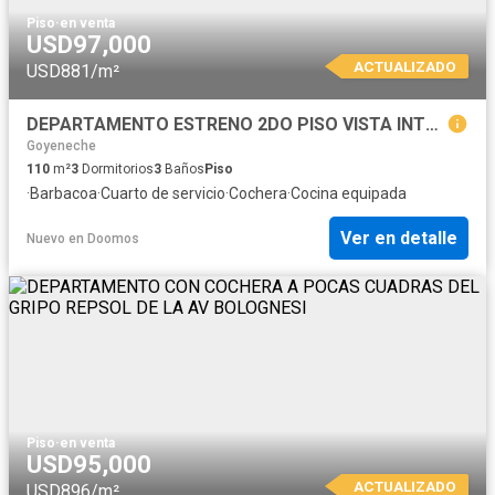
Piso
·
en venta
USD97,000
ACTUALIZADO
USD881/m²
DEPARTAMENTO ESTRENO 2DO PISO VISTA INTERIOR CAYMA 2 MIN DEL GRIFO REPSOL DE LA AV BOLOGNESI
Goyeneche
110
m²
3
Dormitorios
3
Baños
Piso
·
Barbacoa
·
Cuarto de servicio
·
Cochera
·
Cocina equipada
Ver en detalle
Nuevo
en
Doomos
Piso
·
en venta
USD95,000
ACTUALIZADO
USD896/m²