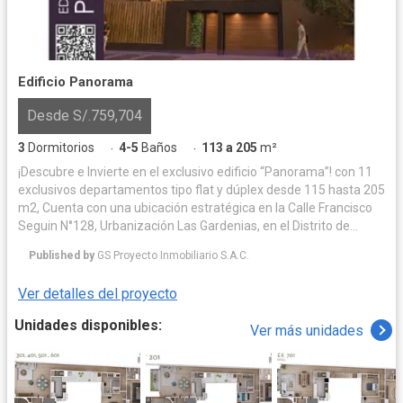
Edificio Panorama
Desde S/.759,704
3
Dormitorios
4-5
Baños
113 a 205
m²
·
·
¡Descubre e Invierte en el exclusivo edificio “Panorama”! con 11
exclusivos departamentos tipo flat y dúplex desde 115 hasta 205
m2, Cuenta con una ubicación estratégica en la Calle Francisco
Seguin N°128, Urbanización Las Gardenias, en el Distrito de
Santiago de Surco (Altura de la Cuadra 20 de la Av. Velazco
Published by
GS Proyecto Inmobiliario S.A.C.
Astete) Este proyecto está rodeado de hermosos parques
recreativos y zonas exclusivas. Cuenta con una amplia
Ver detalles del proyecto
distribución funcional en cada nivel, este edificio ofrece una
excelente iluminación y ventilación natural. Cada unidad
Unidades disponibles:
Ver más unidades
inmobiliaria cuenta con sala comedor, baño de visita, terrazas
con zonas de BBQ, opciones de cocina cerrada o abierta con
muebles altos, bajos y tableros de granito y cuarzo, patio
lavandería, cuarto y baño de servicio, estar TV familiar y 3