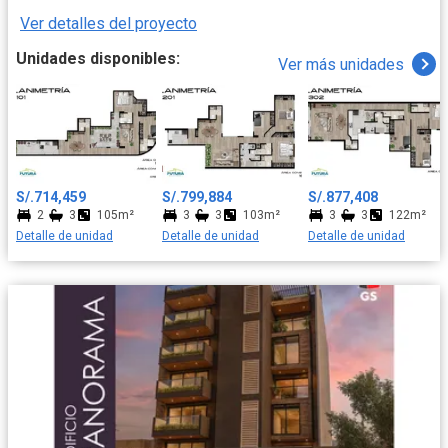
disfrute familiar.
Ver detalles del proyecto
Unidades disponibles:
Ver más unidades
S/.714,459
S/.799,884
S/.877,408
2
3
105m²
3
3
103m²
3
3
122m²
Detalle de unidad
Detalle de unidad
Detalle de unidad