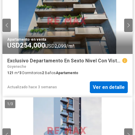
Apartamento
·
en venta
USD254,000
USD2,099/m²
Exclusivo Departamento En Sexto Nivel Con Vista A Parque - En Construccion - Cayma
Goyeneche
121
m²
3
Dormitorios
2
Baños
Apartamento
Ver en detalle
Actualizado hace 3 semanas
1
/
3