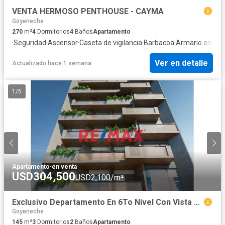
VENTA HERMOSO PENTHOUSE - CAYMA
Goyeneche
270
m²
4
Dormitorios
4
Baños
Apartamento
·
Seguridad
·
Ascensor
·
Caseta de vigilancia
·
Barbacoa
·
Armario empot
Ver en detalle
Actualizado hace 1 semana
1
/
5
Apartamento
·
en venta
USD304,500
USD2,100/m²
Exclusivo Departamento En 6To Nivel Con Vista A Campiña - En Construccion - Cayma
Goyeneche
145
m²
3
Dormitorios
2
Baños
Apartamento