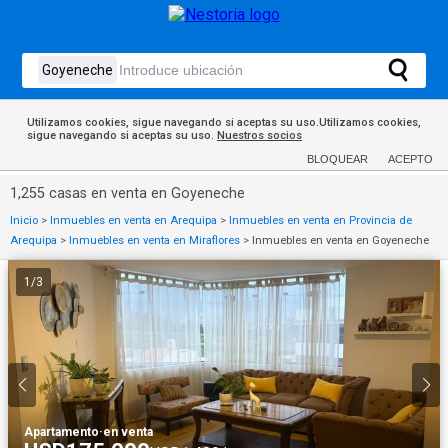
Utilizamos cookies, sigue navegando si aceptas su uso.Utilizamos cookies,
sigue navegando si aceptas su uso.
Nuestros socios
BLOQUEAR
ACEPTO
1,255 casas en venta en Goyeneche
Inicio
>
Inmuebles en venta en Arequipa
>
Inmuebles en venta en Provincia de
Arequipa
>
Inmuebles en venta en Miraflores
>
Inmuebles en venta en Goyeneche
1
/
3
Apartamento
·
en venta