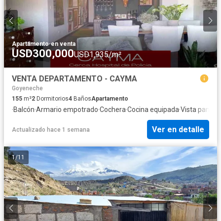
Apartamento
·
en venta
USD300,000
USD1,935/m²
VENTA DEPARTAMENTO - CAYMA
Goyeneche
155
m²
2
Dormitorios
4
Baños
Apartamento
·
Balcón
·
Armario empotrado
·
Cochera
·
Cocina equipada
·
Vista panor
Ver en detalle
Actualizado hace 1 semana
1
/
11