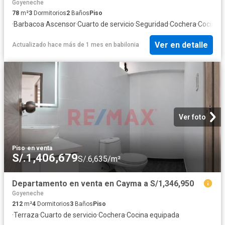
Goyeneche
78
m²
3
Dormitorios
2
Baños
Piso
·
Barbacoa
·
Ascensor
·
Cuarto de servicio
·
Seguridad
·
Cochera
·
Cocina 
Ver en detalle
Actualizado hace más de 1 mes
en
babilonia
Ver foto
Piso
·
en venta
S/.1,406,679
S/.6,635/m²
Departamento en venta en Cayma a S/1,346,950
Goyeneche
212
m²
4
Dormitorios
3
Baños
Piso
·
Terraza
·
Cuarto de servicio
·
Cochera
·
Cocina equipada