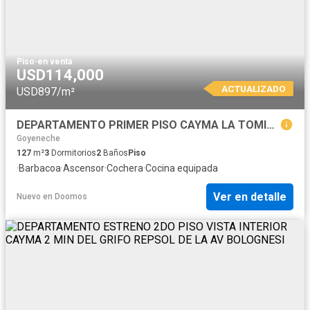
Piso
·
en venta
USD114,000
ACTUALIZADO
USD897/m²
DEPARTAMENTO PRIMER PISO CAYMA LA TOMILLA
Goyeneche
127
m²
3
Dormitorios
2
Baños
Piso
·
Barbacoa
·
Ascensor
·
Cochera
·
Cocina equipada
Ver en detalle
Nuevo
en
Doomos