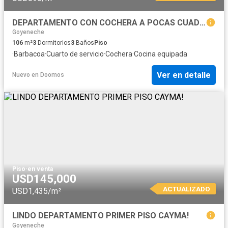
DEPARTAMENTO CON COCHERA A POCAS CUADRAS DEL GRIPO REPSOL DE LA AV BOLOGNESI
Goyeneche
106
m²
3
Dormitorios
3
Baños
Piso
·
Barbacoa
·
Cuarto de servicio
·
Cochera
·
Cocina equipada
Ver en detalle
Nuevo
en
Doomos
Piso
·
en venta
USD145,000
ACTUALIZADO
USD1,435/m²
LINDO DEPARTAMENTO PRIMER PISO CAYMA!
Goyeneche