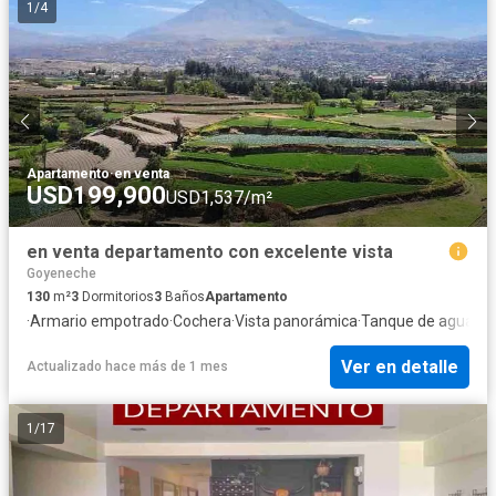
1
/
4
Apartamento
·
en venta
USD199,900
USD1,537/m²
en venta departamento con excelente vista
Goyeneche
130
m²
3
Dormitorios
3
Baños
Apartamento
·
Armario empotrado
·
Cochera
·
Vista panorámica
·
Tanque de agua
·
Vi
Ver en detalle
Actualizado hace más de 1 mes
1
/
17