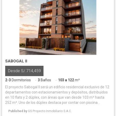
SABOGAL II
Desde S/.714,459
2-3
Dormitorios
3
Baños
103 a 122
m²
·
·
El proyecto Sabogal II será un edificio residencial exclusivo de 12
departamentos con estacionamientos y depósitos, distribuidos
en 10 flats y 2 dúplex, con áreas que van desde 103 m² hasta
252 m². Uno de los dúplex destaca por contar con piscina
privada, amplias terrazas y zona de parrilla, mientras que el
Published by
GS Proyecto Inmobiliario S.A.C.
segundo ofrece una amplia terraza con parrilla, ideal para el