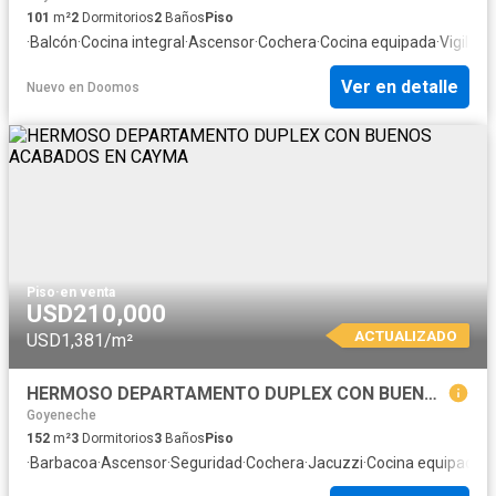
101
m²
2
Dormitorios
2
Baños
Piso
·
Balcón
·
Cocina integral
·
Ascensor
·
Cochera
·
Cocina equipada
·
Vigilant
Ver en detalle
Nuevo
en
Doomos
Piso
·
en venta
USD210,000
ACTUALIZADO
USD1,381/m²
HERMOSO DEPARTAMENTO DUPLEX CON BUENOS ACABADOS EN CAYMA
Goyeneche
152
m²
3
Dormitorios
3
Baños
Piso
·
Barbacoa
·
Ascensor
·
Seguridad
·
Cochera
·
Jacuzzi
·
Cocina equipada