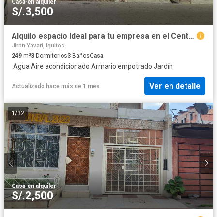
Casa
·
en alquiler
S/.3,500
Alquilo espacio Ideal para tu empresa en el Centro de la ciudad de IQUITOS
Jirón Yavari, Iquitos
249
m²
3
Dormitorios
3
Baños
Casa
·
Agua
·
Aire acondicionado
·
Armario empotrado
·
Jardín
Ver en detalle
Actualizado hace más de 1 mes
1
/
32
Casa
·
en alquiler
S/.2,500