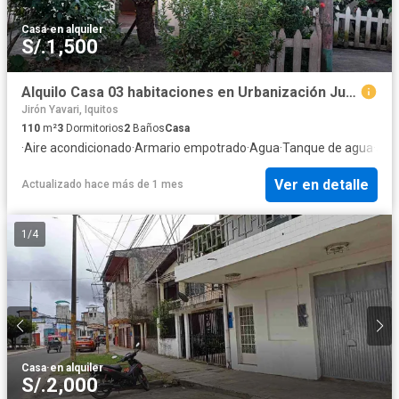
sauna. Además, ofrecemos áreas de juegos infantiles, canchas
Casa
·
en alquiler
deportivas y zonas verdes para que toda la familia pueda
S/.1,500
disfrutar al aire libre. Seguridad: La seguridad es nuestra
máxima prioridad. Nuestro proyecto de viviendas en Perú cuenta
con sistemas de seguridad de vanguardia, incluyendo vigilancia
Alquilo Casa 03 habitaciones en Urbanización Juan Pablo II, IQUITOS, Perú
las 24 horas, acceso controlado y circuito cerrado de televisión.
Jirón Yavari, Iquitos
Puede estar tranquilo sabiendo que usted y su familia están
110
m²
3
Dormitorios
2
Baños
Casa
protegidos en todo momento. Opciones de vivienda: Ofrecemos
·
Aire acondicionado
·
Armario empotrado
·
Agua
·
Tanque de agua
·
Jar
una amplia variedad de opciones de vivienda para adaptarse a
sus necesidades y preferencias. Desde apartamentos modernos
Ver en detalle
Actualizado hace más de 1 mes
y funcionales hasta casas unifamiliares espaciosas, nuestro
proyecto de viviendas en Perú tiene algo para todos. Conclusión:
En resumen, nuestro proyecto de viviendas en Perú ofrece una
1
/
4
combinación perfecta de ubicación privilegiada, diseño
innovador y comodidades de primer nivel. Aquí, puede disfrutar
de un estilo de vida excepcional mientras se sumerge en la rica
cultura y belleza natural de Perú. No pierda la oportunidad de ser
parte de esta experiencia residencial única. ¡Contáctenos hoy
mismo para obtener más información y asegurar su lugar en
este emocionante proyecto de viviendas en Perú!
Casa
·
en alquiler
S/.2,000