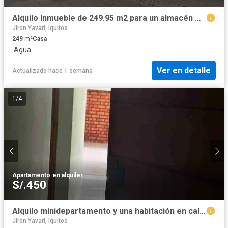
Alquilo Inmueble de 249.95 m2 para un almacén en calle Requena en IQUITOS
Jirón Yavari, Iquitos
249
m²
Casa
·
Agua
Ver en detalle
Actualizado hace 1 semana
1
/
4
Apartamento
·
en alquiler
S/.450
Alquilo minidepartamento y una habitación en calle Soledad / Dos de mayo en la ciudad de IQUITOS
Jirón Yavari, Iquitos