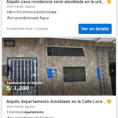
Alquilo casa residencia semi amoblada en la urbanización Jardín centro de la ciudad de Iquitos
Jirón Yavari, Iquitos
124
m²
3
Dormitorios
3
Baños
Casa
·
Aire acondicionado
·
Agua
Ver en detalle
Actualizado hace 1 semana
1
/
11
Apartamento
·
en alquiler
S/.1,200
Alquilo departamento Amoblado en la Calle Loreto Cuadra 6 del centro de la ciudad de Iquitos
Jirón Yavari, Iquitos
1
Dormitorio
Apartamento
·
Aire acondicionado
·
Cochera