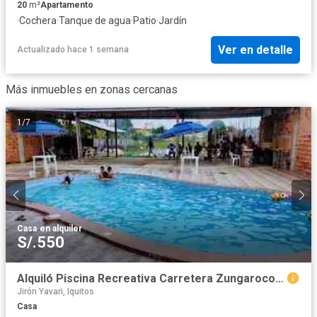
20
m²
Apartamento
·
Cochera
·
Tanque de agua
·
Patio
·
Jardín
Ver en detalle
Actualizado hace 1 semana
Más inmuebles en zonas cercanas
1
/
7
Casa
·
en alquiler
S/.550
Alquiló Piscina Recreativa Carretera Zungarococha
Jirón Yavari, Iquitos
Casa