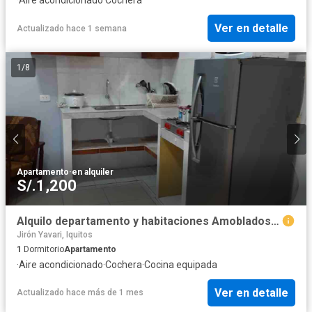
Ver en detalle
Actualizado hace 1 semana
1
/
8
Apartamento
·
en alquiler
S/.1,200
Alquilo departamento y habitaciones Amoblados en la Calle Loreto Cuadra 6 del centro de la ciudad de Iquitos
Jirón Yavari, Iquitos
1
Dormitorio
Apartamento
·
Aire acondicionado
·
Cochera
·
Cocina equipada
Ver en detalle
Actualizado hace más de 1 mes