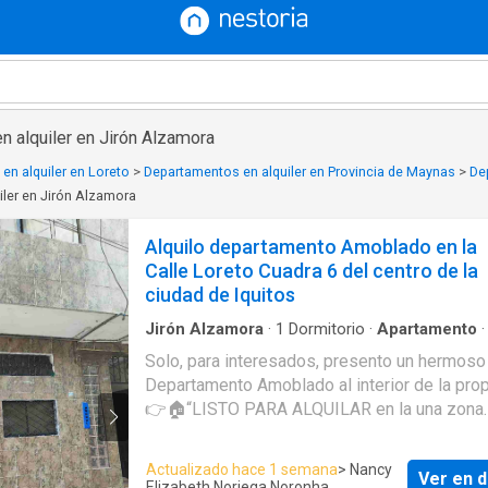
n alquiler en Jirón Alzamora
en alquiler en Loreto
>
Departamentos en alquiler en Provincia de Maynas
>
De
ler en Jirón Alzamora
Alquilo departamento Amoblado en la
Calle Loreto Cuadra 6 del centro de la
ciudad de Iquitos
Jirón Alzamora
·
1
Dormitorio
·
Apartamento
acondicionado
·
Cochera
Solo, para interesados, presento un hermoso
Departamento Amoblado al interior de la pro
👉🏠“LISTO PARA ALQUILAR en la una zona
tranquila y en el centro de la ciudad de Iquit
Ubicado el la calle Loreto cuadra 6 cerca la c
Actualizado hace 1 semana
> Nancy
Ver en d
UNAP, al IE Barcia Boniffaty a 5 min. de la pl
Elizabeth Noriega Noronha