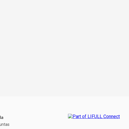
da
untas