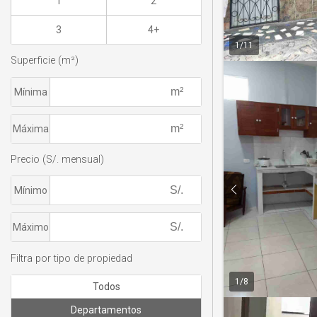
1
2
3
4+
1
/
11
Superficie (m²)
Mínima
Máxima
Precio (S/. mensual)
Mínimo
Máximo
Filtra por tipo de propiedad
1
/
8
Todos
Departamentos