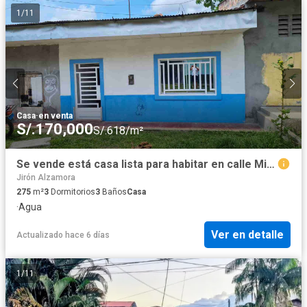
1
/
11
Casa
·
en venta
S/.170,000
S/.618/m²
Se vende está casa lista para habitar en calle Miraflores en San Juan Bautista, Maynas, Loreto
Jirón Alzamora
275
m²
3
Dormitorios
3
Baños
Casa
·
Agua
Ver en detalle
Actualizado hace 6 días
1
/
11