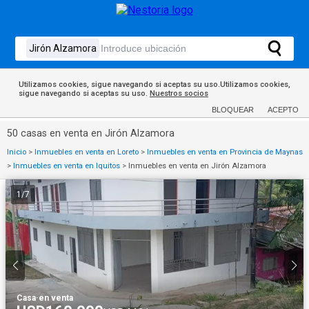
Utilizamos cookies, sigue navegando si aceptas su uso.Utilizamos cookies,
sigue navegando si aceptas su uso.
Nuestros socios
BLOQUEAR
ACEPTO
50 casas en venta en Jirón Alzamora
Inicio
>
Inmuebles en venta en Loreto
>
Inmuebles en venta en Provincia de Maynas
>
Inmuebles en venta en Iquitos
>
Inmuebles en venta en Jirón Alzamora
1
/
7
Casa
·
en venta