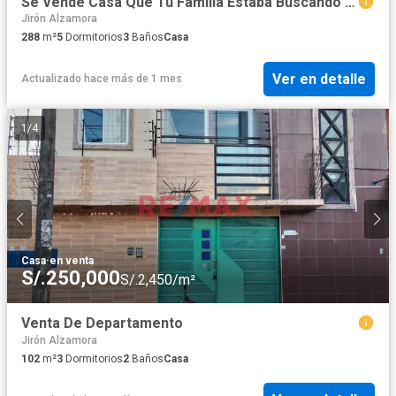
Se Vende Casa Que Tu Familia Estaba Buscando – Iquitos!
Jirón Alzamora
288
m²
5
Dormitorios
3
Baños
Casa
Ver en detalle
Actualizado hace más de 1 mes
1
/
4
Casa
·
en venta
S/.250,000
S/.2,450/m²
Venta De Departamento
Jirón Alzamora
102
m²
3
Dormitorios
2
Baños
Casa