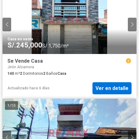
Casa
·
en venta
S/.245,000
S/.1,750/m²
Se Vende Casa
Jirón Alzamora
140
m²
2
Dormitorios
2
Baños
Casa
Ver en detalle
Actualizado hace 6 días
1
/
10