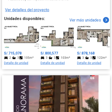
segundo ofrece una amplia terraza con parrilla, ideal para el
disfrute familiar.
Ver detalles del proyecto
Unidades disponibles:
Ver más unidades
S/.715,078
S/.800,577
S/.878,168
2
3
105m²
3
3
103m²
3
3
122m²
Detalle de unidad
Detalle de unidad
Detalle de unidad