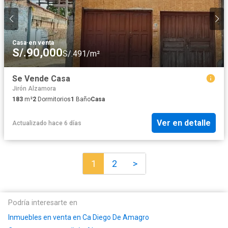
Casa
·
en venta
S/.90,000
S/.491/m²
Se Vende Casa
Jirón Alzamora
183
m²
2
Dormitorios
1
Baño
Casa
Ver en detalle
Actualizado hace 6 días
1
2
>
Podría interesarte en
Inmuebles en venta en Ca Diego De Amagro