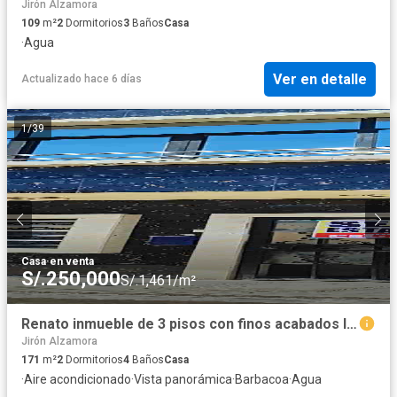
Jirón Alzamora
109
m²
2
Dormitorios
3
Baños
Casa
·
Agua
Ver en detalle
Actualizado hace 6 días
1
/
39
Casa
·
en venta
S/.250,000
S/.1,461/m²
Renato inmueble de 3 pisos con finos acabados lista para habitar en IQUITOS
Jirón Alzamora
171
m²
2
Dormitorios
4
Baños
Casa
·
Aire acondicionado
·
Vista panorámica
·
Barbacoa
·
Agua