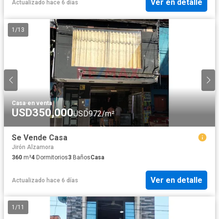
Ver en detalle
Actualizado hace 6 días
1
/
13
Casa
·
en venta
USD350,000
USD972/m²
Se Vende Casa
Jirón Alzamora
360
m²
4
Dormitorios
3
Baños
Casa
Ver en detalle
Actualizado hace 6 días
1
/
11