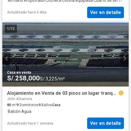
·
Armario empotrado
·
Cochera
·
Cocina equipada
·
Cuarto de servicio
·
A
Ver en detalle
Actualizado hace 6 días
1
/
12
Casa
·
en venta
S/.258,000
S/.3,225/m²
Alojamiento en Venta de 03 pisos un lugar tranquilo cerca al Hospital Iquitos
Jirón Alzamora
80
m²
9
Dormitorios
9
Baños
Casa
·
Balcón
·
Agua
Ver en detalle
Actualizado hace 1 semana