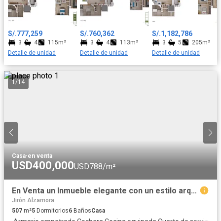
dormitorios con amplios closets, el principal incluye su propio
baño y los otros 2 dormitorios comparten un baño secundario
Todos los departamentos cuentan con uno o dos
S/.777,259
S/.760,362
S/.1,182,786
estacionamientos y un depósito a elección del cliente. ¡Te
3
4
115m²
3
4
113m²
3
5
205m²
invitamos a visitar nuestra caseta de ventas en la Calle Francisco
Detalle de unidad
Detalle de unidad
Detalle de unidad
Seguin N°128, Urbanización Las Gardenias, en el Distrito de
Santiago de Surco (Altura de la Cuadra 20 de la Av. Velazco
Astete), todos los días de 9:00 am a 06:00 pm para conocer más
1
/
14
sobre esta gran oportunidad!
Casa
·
en venta
USD400,000
USD788/m²
En Venta un Inmueble elegante con un estilo arquitectónico enchapado de madera cedro de altísima calidad.
Jirón Alzamora
507
m²
5
Dormitorios
6
Baños
Casa