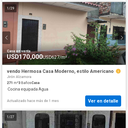
1
/
29
Casa
·
en venta
USD170,000
USD627/m²
vendo Hermosa Casa Moderno, estilo Americano
Jirón Alzamora
271
m²
3
Baños
Casa
·
Cocina equipada
·
Agua
Ver en detalle
Actualizado hace más de 1 mes
1
/
27