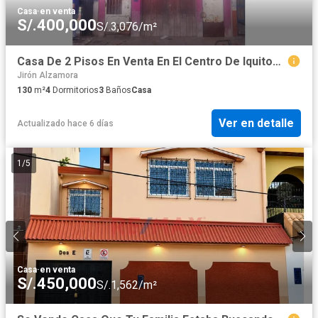
Casa
·
en venta
S/.400,000
S/.3,076/m²
Casa De 2 Pisos En Venta En El Centro De Iquitos | 255 M² | Negocio Puerta A Calle | Excelente Ubicación
Jirón Alzamora
130
m²
4
Dormitorios
3
Baños
Casa
Ver en detalle
Actualizado hace 6 días
1
/
5
Casa
·
en venta
S/.450,000
S/.1,562/m²