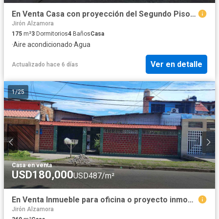
En Venta Casa con proyección del Segundo Piso en Pasaje Castaño, San Juan Bautista, Maynas, Loreto
Jirón Alzamora
175
m²
3
Dormitorios
4
Baños
Casa
·
Aire acondicionado
·
Agua
Ver en detalle
Actualizado hace 6 días
1
/
25
Casa
·
en venta
USD180,000
USD487/m²
En Venta Inmueble para oficina o proyecto inmobiliario en Puchana
Jirón Alzamora