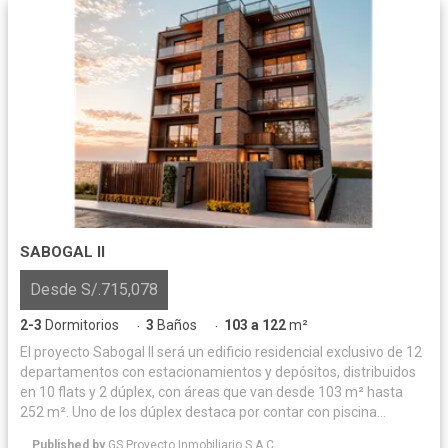
SABOGAL II
Desde S/.715,078
2-3
Dormitorios
3
Baños
103 a 122
m²
·
·
El proyecto Sabogal II será un edificio residencial exclusivo de 12
departamentos con estacionamientos y depósitos, distribuidos
en 10 flats y 2 dúplex, con áreas que van desde 103 m² hasta
252 m². Uno de los dúplex destaca por contar con piscina
privada, amplias terrazas y zona de parrilla, mientras que el
Published by
GS Proyecto Inmobiliario S.A.C.