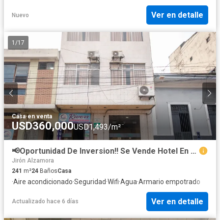
Ver en detalle
Nuevo
1
/
17
Casa
·
en venta
USD360,000
USD1,493/m²
📢Oportunidad De Inversion‼️ Se Vende Hotel En La Ciudad De Iquitos🏢🏢🚨
Jirón Alzamora
241
m²
24
Baños
Casa
·
Aire acondicionado
·
Seguridad
·
Wifi
·
Agua
·
Armario empotrado
Ver en detalle
Actualizado hace 6 días