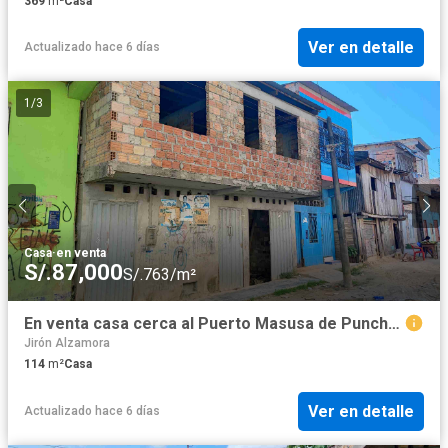
369
m²
Casa
Ver en detalle
Actualizado hace 6 días
1
/
3
Casa
·
en venta
S/.87,000
S/.763/m²
En venta casa cerca al Puerto Masusa de Punchana
Jirón Alzamora
114
m²
Casa
Ver en detalle
Actualizado hace 6 días