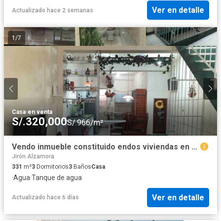
Ver en detalle
Actualizado hace 2 semanas
1
/
7
Casa
·
en venta
S/.320,000
S/.966/m²
Vendo inmueble constituido endos viviendas en Calle Ricardo con calle Huallaga
Jirón Alzamora
331
m²
3
Dormitorios
3
Baños
Casa
·
Agua
·
Tanque de agua
Ver en detalle
Actualizado hace 6 días