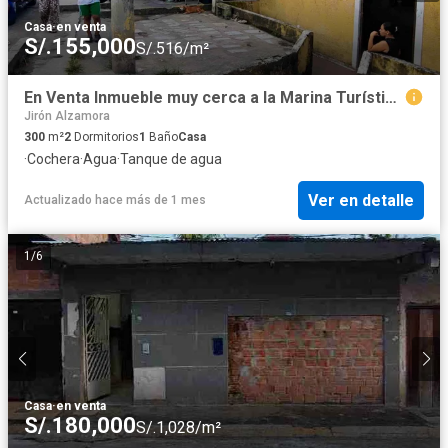
Casa
·
en venta
S/.155,000
S/.516/m²
En Venta Inmueble muy cerca a la Marina Turística de IQUITOS
Jirón Alzamora
300
m²
2
Dormitorios
1
Baño
Casa
·
Cochera
·
Agua
·
Tanque de agua
Ver en detalle
Actualizado hace más de 1 mes
1
/
6
Casa
·
en venta
S/.180,000
S/.1,028/m²