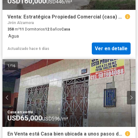
USD160,000
USD446/m²
Venta: Estratégica Propiedad Comercial (casa) en Iquitos – Ideal para Hostal o Entidades 🏨🏛️
Jirón Alzamora
358
m²
11
Dormitorios
12
Baños
Casa
·
Agua
Ver en detalle
Actualizado hace 6 días
1
/
16
Casa
·
en venta
USD65,000
USD596/m²
En Venta está Casa bien ubicada a unos pasos de la Plaza Sargento Lores a 5 min de la Plaza de Armas de Iquitos