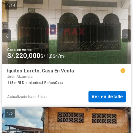
1
/
14
Casa
·
en venta
S/.220,000
S/.1,864/m²
Iquitos-Loreto, Casa En Venta
Jirón Alzamora
118
m²
5
Dormitorios
4
Baños
Casa
Ver en detalle
Actualizado hace 6 días
1
/
6