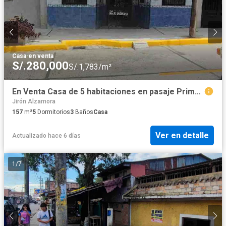
Casa
·
en venta
S/.280,000
S/.1,783/m²
En Venta Casa de 5 habitaciones en pasaje Primavera/calle Navarro/Calle Putumayo/IQUITOS
Jirón Alzamora
157
m²
5
Dormitorios
3
Baños
Casa
Ver en detalle
Actualizado hace 6 días
1
/
7