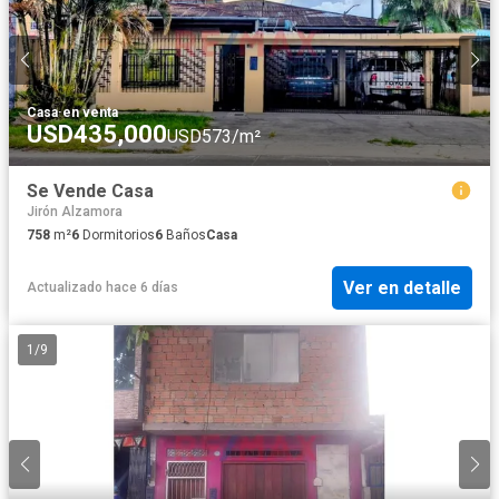
Casa
·
en venta
USD435,000
USD573/m²
Se Vende Casa
Jirón Alzamora
758
m²
6
Dormitorios
6
Baños
Casa
Ver en detalle
Actualizado hace 6 días
1
/
9