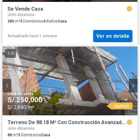
Se Vende Casa
Jirón Alzamora
285
m²
3
Dormitorios
4
Baños
Casa
Ver en detalle
Actualizado hace 1 semana
1
/
3
Casa
·
en venta
S/.250,000
NUEVO
S/.2,840/m²
Terreno De 88.18 M² Con Construcción Avanzada En Venta – Iquitos | Ideal Para Proyecto Inmobiliario
Jirón Alzamora
88
m²
3
Dormitorios
Casa