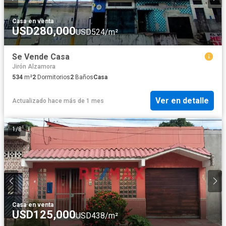
Casa
·
en venta
USD280,000
USD524/m²
Se Vende Casa
Jirón Alzamora
534
m²
2
Dormitorios
2
Baños
Casa
Ver en detalle
Actualizado hace más de 1 mes
1
/
8
Casa
·
en venta
USD125,000
USD438/m²