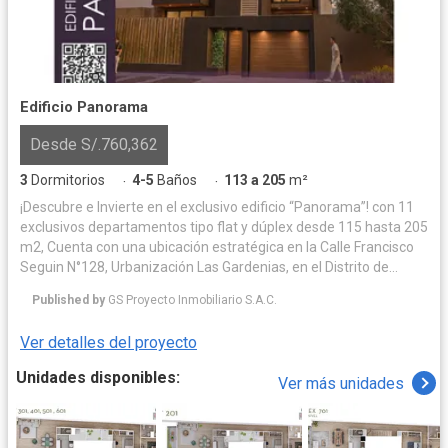
Edificio Panorama
Desde S/.760,362
3
Dormitorios
4-5
Baños
113 a 205
m²
·
·
¡Descubre e Invierte en el exclusivo edificio “Panorama”! con 11
exclusivos departamentos tipo flat y dúplex desde 115 hasta 205
m2, Cuenta con una ubicación estratégica en la Calle Francisco
Seguin N°128, Urbanización Las Gardenias, en el Distrito de
Santiago de Surco (Altura de la Cuadra 20 de la Av. Velazco
Published by
GS Proyecto Inmobiliario S.A.C.
Astete) Este proyecto está rodeado de hermosos parques
recreativos y zonas exclusivas. Cuenta con una amplia
Ver detalles del proyecto
distribución funcional en cada nivel, este edificio ofrece una
excelente iluminación y ventilación natural. Cada unidad
Unidades disponibles:
Ver más unidades
inmobiliaria cuenta con sala comedor, baño de visita, terrazas
con zonas de BBQ, opciones de cocina cerrada o abierta con
muebles altos, bajos y tableros de granito y cuarzo, patio
lavandería, cuarto y baño de servicio, estar TV familiar y 3