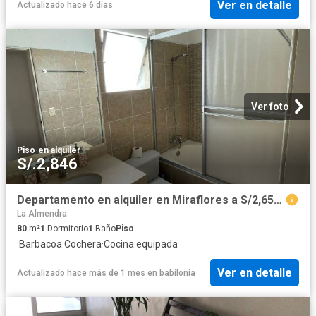
Ver en detalle
Actualizado hace 6 días
Ver foto
Piso
·
en alquiler
S/.2,846
Departamento en alquiler en Miraflores a S/2,650 al mes
La Almendra
80
m²
1
Dormitorio
1
Baño
Piso
·
Barbacoa
·
Cochera
·
Cocina equipada
Ver en detalle
Actualizado hace más de 1 mes
en
babilonia