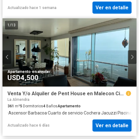
Ver en detalle
Actualizado hace 1 semana
1
/
13
Apartamento
·
en alquiler
USD4,500
Venta Y/o Alquiler de Pent House en Malecon Cisneros Miraflores
La Almendra
361
m²
5
Dormitorios
4
Baños
Apartamento
·
Ascensor
·
Barbacoa
·
Cuarto de servicio
·
Cochera
·
Jacuzzi
·
Piscina
·
Vig
Ver en detalle
Actualizado hace 6 días