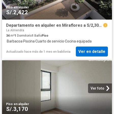
Piso
·
en alquiler
S/.2,422
Departamento en alquiler en Miraflores a S/2,300 al mes
La Almendra
34
m²
1
Dormitorio
1
Baño
Piso
·
Barbacoa
·
Piscina
·
Cuarto de servicio
·
Cocina equipada
Ver en detalle
Actualizado hace más de 1 mes
en
babilonia
Ver foto
Piso
·
en alquiler
S/.3,170