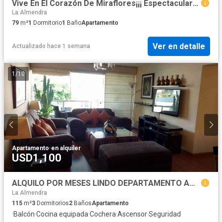
Vive En El Corazón De Miraflores¡¡¡ Espectacular Dúplex Amoblado En Urban Living Benavides, A Una Cuadra De La Av Larco
La Almendra
79
m²
1
Dormitorio
1
Baño
Apartamento
Ver en detalle
Actualizado hace 1 semana
1
/
10
Apartamento
·
en alquiler
USD1,100
ALQUILO POR MESES LINDO DEPARTAMENTO AMOBLADO
La Almendra
115
m²
3
Dormitorios
2
Baños
Apartamento
·
Balcón
·
Cocina equipada
·
Cochera
·
Ascensor
·
Seguridad