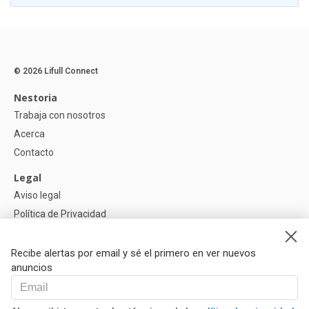
© 2026 Lifull Connect
Nestoria
Trabaja con nosotros
Acerca
Contacto
Legal
Aviso legal
Política de Privacidad
Política de Cookies
Recibe alertas por email y sé el primero en ver nuevos
Ayuda
anuncios
Preguntas
Nuestros Partners