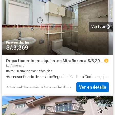
Ver foto
Piso
·
en alquiler
S/.3,369
Departamento en alquiler en Miraflores a S/3,200 al mes
La Almendra
85
m²
3
Dormitorios
2
Baños
Piso
·
Ascensor
·
Cuarto de servicio
·
Seguridad
·
Cochera
·
Cocina equipada
Ver en detalle
Actualizado hace más de 1 mes
en
babilonia