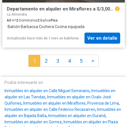
Departamento en alquiler en Miraflores a S/3,000 al mes
La Almendra
63
m²
2
Dormitorios
2
Baños
Piso
·
Balcón
·
Barbacoa
·
Cochera
·
Cocina equipada
Ver en detalle
Actualizado hace más de 1 mes
en
babilonia
1
2
3
4
5
>
Podría interesarte en
Inmuebles en alquiler en Calle Miguel Seminario
,
Inmuebles en
alquiler en Las Tiendas
,
Inmuebles en alquiler en Ovalo José
Quiñones
,
Inmuebles en alquiler en Miraflores, Provincia de Lima
,
Inmuebles en alquiler en Calle Federico Recavarren
,
Inmuebles en
alquiler en Bajada Balta
,
Inmuebles en alquiler en Durand
,
Inmuebles en alquiler en Gomez
,
Inmuebles en alquiler en Plaza