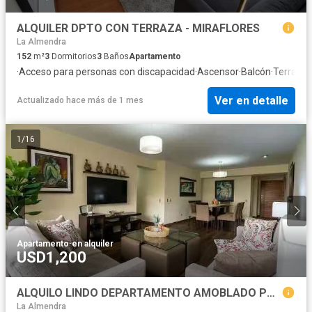
ALQUILER DPTO CON TERRAZA - MIRAFLORES
La Almendra
152
m²
3
Dormitorios
3
Baños
Apartamento
·
Acceso para personas con discapacidad
·
Ascensor
·
Balcón
·
Terraza
Ver en detalle
Actualizado hace más de 1 mes
1
/
16
Apartamento
·
en alquiler
USD1,200
ALQUILO LINDO DEPARTAMENTO AMOBLADO POR MESES CERCA LARCOMAR CON GASTOS INCLUIDOS
La Almendra