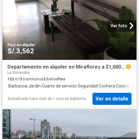
Ver foto
Piso
·
en alquiler
S/.3,562
Departamento en alquiler en Miraflores a $1,000 al mes
La Almendra
122
m²
3
Dormitorios
2
Baños
Piso
·
Barbacoa
·
Jardín
·
Cuarto de servicio
·
Seguridad
·
Cochera
·
Cocina equ
Ver en detalle
Actualizado hace más de 1 mes
en
babilonia