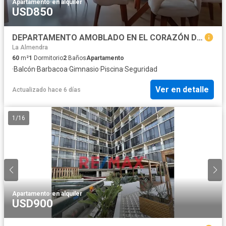
Apartamento
·
en alquiler
USD850
DEPARTAMENTO AMOBLADO EN EL CORAZÓN DE MIRAFLORES
La Almendra
60
m²
1
Dormitorio
2
Baños
Apartamento
·
Balcón
·
Barbacoa
·
Gimnasio
·
Piscina
·
Seguridad
Ver en detalle
Actualizado hace 6 días
1
/
16
Apartamento
·
en alquiler
USD900