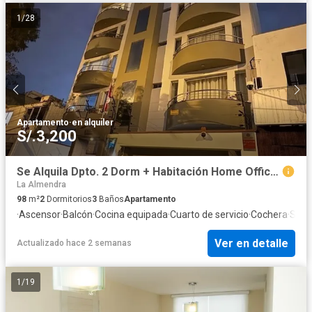
1
/
28
Apartamento
·
en alquiler
S/.3,200
Se Alquila Dpto. 2 Dorm + Habitación Home Office, 2 Estacionamientos, 98 m² Calle Teruel - Miraflores
La Almendra
98
m²
2
Dormitorios
3
Baños
Apartamento
·
Ascensor
·
Balcón
·
Cocina equipada
·
Cuarto de servicio
·
Cochera
·
Segu
Ver en detalle
Actualizado hace 2 semanas
1
/
19