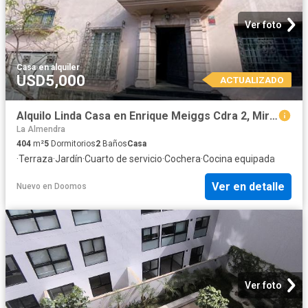
Ver foto
Casa
·
en alquiler
USD5,000
ACTUALIZADO
Alquilo Linda Casa en Enrique Meiggs Cdra 2, Miraflores
La Almendra
404
m²
5
Dormitorios
2
Baños
Casa
·
Terraza
·
Jardín
·
Cuarto de servicio
·
Cochera
·
Cocina equipada
Ver en detalle
Nuevo
en
Doomos
Ver foto