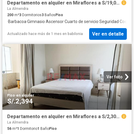
Departamento en alquiler en Miraflores a S/19,000 al mes
La Almendra
200
m²
3
Dormitorios
3
Baños
Piso
·
Barbacoa
·
Gimnasio
·
Ascensor
·
Cuarto de servicio
·
Seguridad
·
Cocina
Ver en detalle
Actualizado hace más de 1 mes
en
babilonia
Ver foto
Piso
·
en alquiler
S/.2,394
Departamento en alquiler en Miraflores a S/2,300 al mes
La Almendra
56
m²
1
Dormitorio
1
Baño
Piso