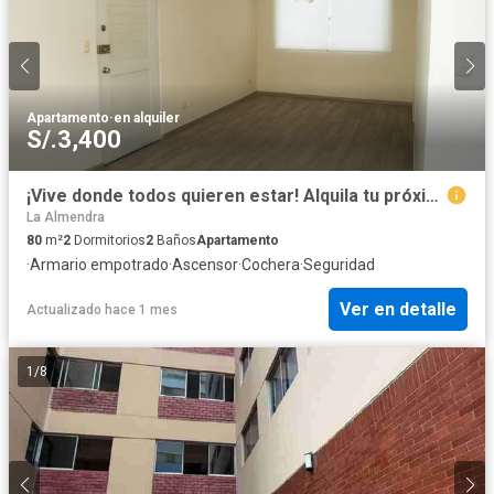
Apartamento
·
en alquiler
S/.3,400
¡Vive donde todos quieren estar! Alquila tu próximo hogar en el corazón de Miraflores
La Almendra
80
m²
2
Dormitorios
2
Baños
Apartamento
·
Armario empotrado
·
Ascensor
·
Cochera
·
Seguridad
Ver en detalle
Actualizado hace 1 mes
1
/
8