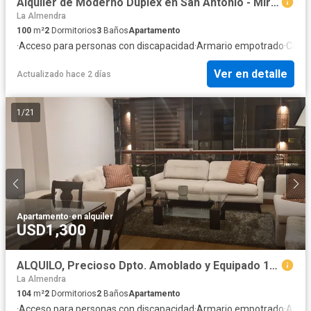
Alquiler de Moderno Dúplex en San Antonio - Miraflores
La Almendra
100
m²
2
Dormitorios
3
Baños
Apartamento
·
Acceso para personas con discapacidad
·
Armario empotrado
·
Coch
Ver en detalle
Actualizado hace 2 días
1
/
21
Apartamento
·
en alquiler
USD1,300
ALQUILO, Precioso Dpto. Amoblado y Equipado 104mts. 2dorm. 1estac. Calle Manco Capac 811, Miraflores
La Almendra
104
m²
2
Dormitorios
2
Baños
Apartamento
·
Acceso para personas con discapacidad
·
Armario empotrado
·
Asce