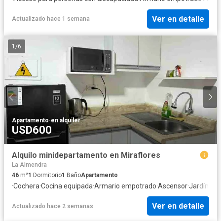
Ver en detalle
Actualizado hace 1 semana
1
/
6
Apartamento
·
en alquiler
USD600
Alquilo minidepartamento en Miraflores
La Almendra
46
m²
1
Dormitorio
1
Baño
Apartamento
·
Cochera
·
Cocina equipada
·
Armario empotrado
·
Ascensor
·
Jardín
·
Seg
Ver en detalle
Actualizado hace 2 semanas