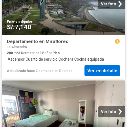
Ver foto
Piso
·
en alquiler
S/.7,140
Departamento en Miraflores
La Almendra
200
m²
3
Dormitorios
3
Baños
Piso
·
Ascensor
·
Cuarto de servicio
·
Cochera
·
Cocina equipada
Ver en detalle
Actualizado hace 2 semanas
en
Doomos
Ver foto