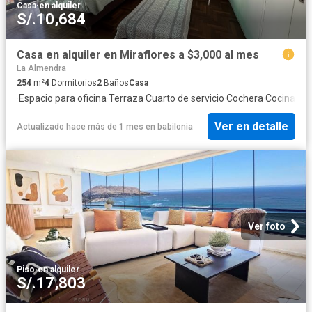
Casa
·
en alquiler
S/.10,684
Casa en alquiler en Miraflores a $3,000 al mes
La Almendra
254
m²
4
Dormitorios
2
Baños
Casa
·
Espacio para oficina
·
Terraza
·
Cuarto de servicio
·
Cochera
·
Cocina eq
Ver en detalle
Actualizado hace más de 1 mes
en
babilonia
Ver foto
Piso
·
en alquiler
S/.17,803