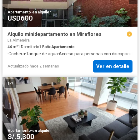
Apartamento
·
en alquiler
USD600
Alquilo minidepartamento en Miraflores
La Almendra
44
m²
1
Dormitorio
1
Baño
Apartamento
·
Cochera
·
Tanque de agua
·
Acceso para personas con discapacidad
·
Ver en detalle
Actualizado hace 2 semanas
1
/
7
Apartamento
·
en alquiler
S/.5,300