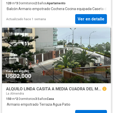
120
m²
3
Dormitorios
2
Baños
Apartamento
·
Balcón
·
Armario empotrado
·
Cochera
·
Cocina equipada
·
Caseta de vig
Ver en detalle
Actualizado hace 1 semana
1
/
18
Casa
·
en alquiler
USD2,000
ALQUILO LINDA CASITA A MEDIA CUADRA DEL MALECON, MIRAFLORES
La Almendra
150
m²
2
Dormitorios
3
Baños
Casa
·
Armario empotrado
·
Terraza
·
Agua
·
Patio