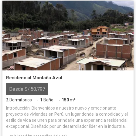
Residencial Montaña Azul
Desde S/.50,797
2
Dormitorios
1
Baño
150
m²
·
·
Introducción: Bienvenidos a nuestro nuevo y emocionante
proyecto de viviendas en Perú, un lugar donde la comodidad y el
estilo de vida se unen para brindarle una experiencia residencial
excepcional. Diseñado por un desarrollador líder en la industria,
este proyecto ofrece una combinación perfecta de arquitectura