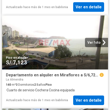
Ver en detalle
Actualizado hace más de 1 mes
en
babilonia
Ver foto
Piso
·
en alquiler
S/.7,123
Departamento en alquiler en Miraflores a S/6,720 al mes
La Almendra
140
m²
3
Dormitorios
2
Baños
Piso
·
Cuarto de servicio
·
Cochera
·
Cocina equipada
Ver en detalle
Actualizado hace más de 1 mes
en
babilonia