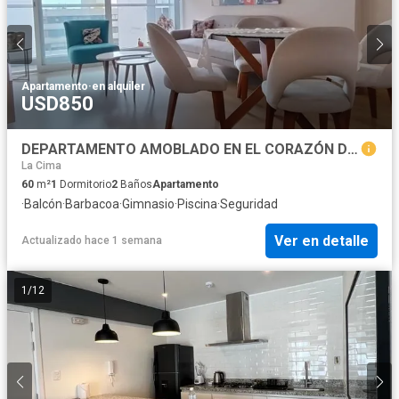
Apartamento
·
en alquiler
USD850
DEPARTAMENTO AMOBLADO EN EL CORAZÓN DE MIRAFLORES
La Cima
60
m²
1
Dormitorio
2
Baños
Apartamento
·
Balcón
·
Barbacoa
·
Gimnasio
·
Piscina
·
Seguridad
Ver en detalle
Actualizado hace 1 semana
1
/
12