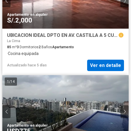
Apartamento
·
en alquiler
S/.2,000
UBICACION IDEAL DPTO EN AV. CASTILLA A 5 CUADRAS DE PLAZA VEA
La Cima
85
m²
3
Dormitorios
2
Baños
Apartamento
·
Cocina equipada
Ver en detalle
Actualizado hace 5 días
1
/
14
Apartamento
·
en alquiler