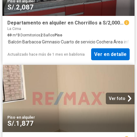
Piso
·
en alquiler
S/.2,087
Departamento en alquiler en Chorrillos a S/2,000 al mes
La Cima
69
m²
3
Dormitorios
2
Baños
Piso
·
Balcón
·
Barbacoa
·
Gimnasio
·
Cuarto de servicio
·
Cochera
·
Área infanti
Ver en detalle
Actualizado hace más de 1 mes
en
babilonia
Ver foto
Piso
·
en alquiler
S/.1,877