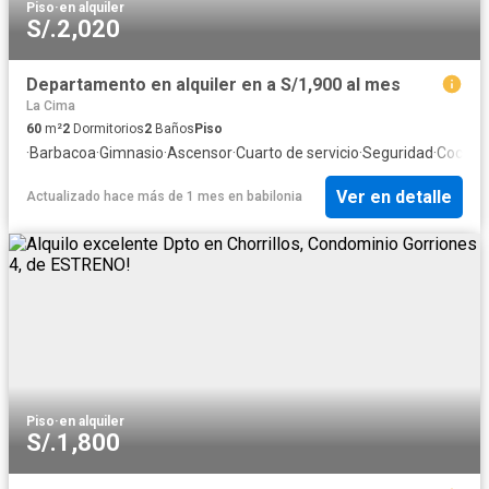
Piso
·
en alquiler
S/.2,020
Departamento en alquiler en a S/1,900 al mes
La Cima
60
m²
2
Dormitorios
2
Baños
Piso
·
Barbacoa
·
Gimnasio
·
Ascensor
·
Cuarto de servicio
·
Seguridad
·
Cocher
Ver en detalle
Actualizado hace más de 1 mes
en
babilonia
Piso
·
en alquiler
S/.1,800