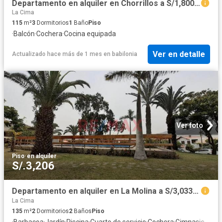
Departamento en alquiler en Chorrillos a S/1,800 al mes
La Cima
115
m²
3
Dormitorios
1
Baño
Piso
·
Balcón
·
Cochera
·
Cocina equipada
Ver en detalle
Actualizado hace más de 1 mes
en
babilonia
Ver foto
Piso
·
en alquiler
S/.3,206
Departamento en alquiler en La Molina a S/3,033 al mes
La Cima
135
m²
2
Dormitorios
2
Baños
Piso
·
Barbacoa
·
Jardín
·
Piscina
·
Cuarto de servicio
·
Cochera
·
Gimnasio