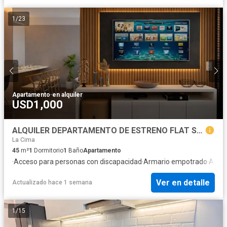
1
/
23
Apartamento
·
en alquiler
USD1,000
ALQUILER DEPARTAMENTO DE ESTRENO FLAT SAN ISIDRO
La Cima
45
m²
1
Dormitorio
1
Baño
Apartamento
·
Acceso para personas con discapacidad
·
Armario empotrado
·
Asce
Ver en detalle
Actualizado hace 1 semana
1
/
15