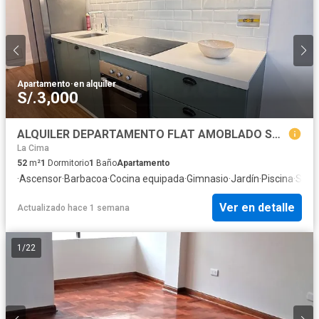
Apartamento
·
en alquiler
S/.3,000
ALQUILER DEPARTAMENTO FLAT AMOBLADO SAN ISIDRO
La Cima
52
m²
1
Dormitorio
1
Baño
Apartamento
·
Ascensor
·
Barbacoa
·
Cocina equipada
·
Gimnasio
·
Jardín
·
Piscina
·
Segu
Ver en detalle
Actualizado hace 1 semana
1
/
22