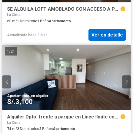
SE ALQUILA LOFT AMOBLADO CON ACCESO A PARQUE PRIVADO EN MIRAFLORES
La Cima
60
m²
1
Dormitorio
1
Baño
Apartamento
Ver en detalle
Actualizado hace 3 días
1
/
21
Apartamento
·
en alquiler
S/.3,100
Alquiler Dpto. frente a parque en Lince límite con San Isidro!!
La Cima
74
m²
2
Dormitorios
3
Baños
Apartamento