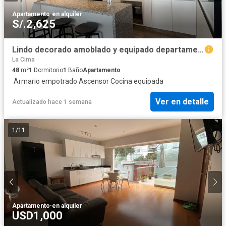
Apartamento
·
en alquiler
S/.2,625
Lindo decorado amoblado y equipado departamento barranco
La Cima
48
m²
1
Dormitorio
1
Baño
Apartamento
·
Armario empotrado
·
Ascensor
·
Cocina equipada
Ver en detalle
Actualizado hace 1 semana
1
/
11
Apartamento
·
en alquiler
USD1,000