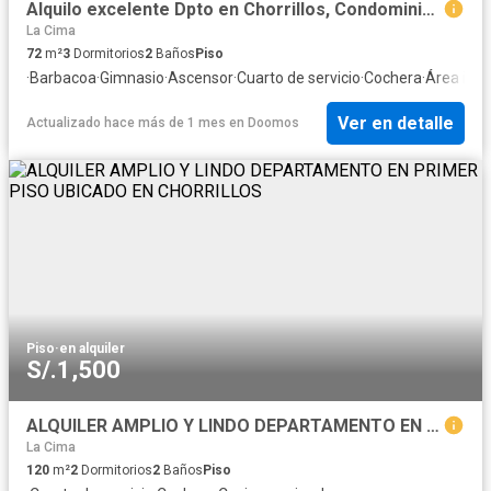
Alquilo excelente Dpto en Chorrillos, Condominio Gorriones 4, de ESTRENO!
La Cima
72
m²
3
Dormitorios
2
Baños
Piso
·
Barbacoa
·
Gimnasio
·
Ascensor
·
Cuarto de servicio
·
Cochera
·
Área infan
Ver en detalle
Actualizado hace más de 1 mes
en
Doomos
Piso
·
en alquiler
S/.1,500
ALQUILER AMPLIO Y LINDO DEPARTAMENTO EN PRIMER PISO UBICADO EN CHORRILLOS
La Cima
120
m²
2
Dormitorios
2
Baños
Piso