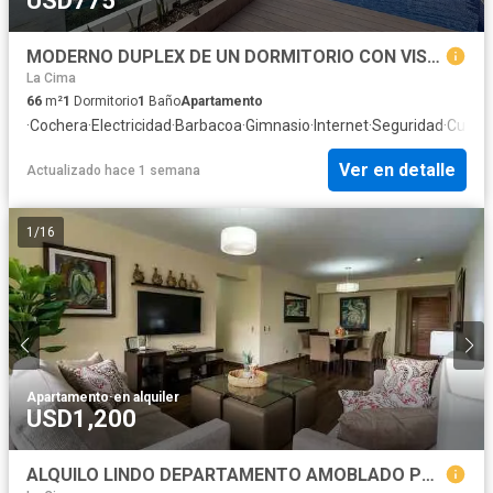
USD775
MODERNO DUPLEX DE UN DORMITORIO CON VISTA A PARQUE EN ALQUILER
La Cima
66
m²
1
Dormitorio
1
Baño
Apartamento
·
Cochera
·
Electricidad
·
Barbacoa
·
Gimnasio
·
Internet
·
Seguridad
·
Cuarto
Ver en detalle
Actualizado hace 1 semana
1
/
16
Apartamento
·
en alquiler
USD1,200
ALQUILO LINDO DEPARTAMENTO AMOBLADO POR MESES CERCA LARCOMAR CON GASTOS INCLUIDOS