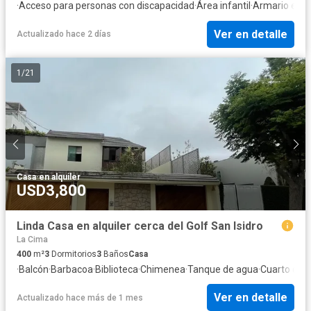
·
Acceso para personas con discapacidad
·
Área infantil
·
Armario emp
Ver en detalle
Actualizado hace 2 días
1
/
21
Casa
·
en alquiler
USD3,800
Linda Casa en alquiler cerca del Golf San Isidro
La Cima
400
m²
3
Dormitorios
3
Baños
Casa
·
Balcón
·
Barbacoa
·
Biblioteca
·
Chimenea
·
Tanque de agua
·
Cuarto de s
Ver en detalle
Actualizado hace más de 1 mes