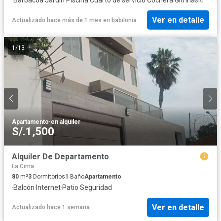
Ver en detalle
Actualizado hace más de 1 mes
en
babilonia
1
/
13
Apartamento
·
en alquiler
S/.1,500
Alquiler De Departamento
La Cima
80
m²
3
Dormitorios
1
Baño
Apartamento
·
Balcón
·
Internet
·
Patio
·
Seguridad
Ver en detalle
Actualizado hace 1 semana