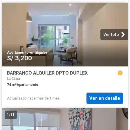
Ver foto
Apartamento
·
en alquiler
S/.3,200
BARRANCO ALQUILER DPTO DUPLEX
La Cima
74
m²
Apartamento
Ver en detalle
Actualizado hace más de 1 mes
1
/
11