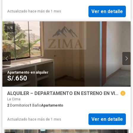
Ver en detalle
Actualizado hace más de 1 mes
1
/
6
Apartamento
·
en alquiler
S/.650
ALQUILER – DEPARTAMENTO EN ESTRENO EN VILLA MARIA DEL TRIUNFO
La Cima
2
Dormitorios
1
Baño
Apartamento
Ver en detalle
Actualizado hace más de 1 mes