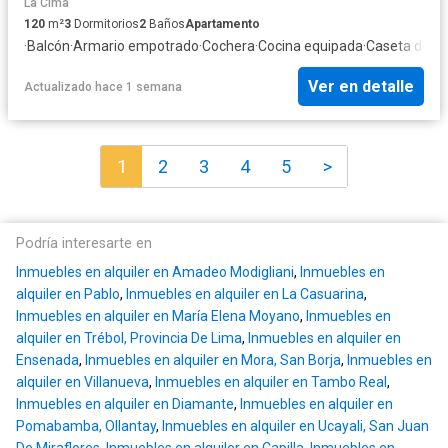
La Cima
120
m²
3
Dormitorios
2
Baños
Apartamento
·
Balcón
·
Armario empotrado
·
Cochera
·
Cocina equipada
·
Caseta de vig
Ver en detalle
Actualizado hace 1 semana
1
2
3
4
5
>
Podría interesarte en
Inmuebles en alquiler en Amadeo Modigliani
,
Inmuebles en
alquiler en Pablo
,
Inmuebles en alquiler en La Casuarina
,
Inmuebles en alquiler en María Elena Moyano
,
Inmuebles en
alquiler en Trébol, Provincia De Lima
,
Inmuebles en alquiler en
Ensenada
,
Inmuebles en alquiler en Mora, San Borja
,
Inmuebles en
alquiler en Villanueva
,
Inmuebles en alquiler en Tambo Real
,
Inmuebles en alquiler en Diamante
,
Inmuebles en alquiler en
Pomabamba, Ollantay
,
Inmuebles en alquiler en Ucayali, San Juan