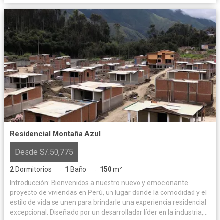
Residencial Montaña Azul
Desde S/.50,775
2
Dormitorios
1
Baño
150
m²
·
·
Introducción: Bienvenidos a nuestro nuevo y emocionante
proyecto de viviendas en Perú, un lugar donde la comodidad y el
estilo de vida se unen para brindarle una experiencia residencial
excepcional. Diseñado por un desarrollador líder en la industria,