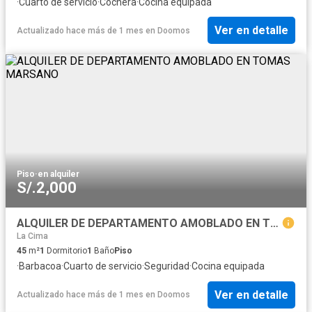
·
Cuarto de servicio
·
Cochera
·
Cocina equipada
Ver en detalle
Actualizado hace más de 1 mes
en
Doomos
Piso
·
en alquiler
S/.2,000
ALQUILER DE DEPARTAMENTO AMOBLADO EN TOMAS MARSANO
La Cima
45
m²
1
Dormitorio
1
Baño
Piso
·
Barbacoa
·
Cuarto de servicio
·
Seguridad
·
Cocina equipada
Ver en detalle
Actualizado hace más de 1 mes
en
Doomos