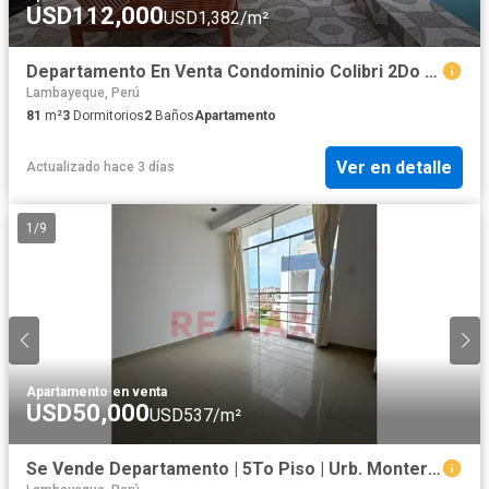
USD112,000
USD1,382/m²
Departamento En Venta Condominio Colibri 2Do Piso
Lambayeque, Perú
81
m²
3
Dormitorios
2
Baños
Apartamento
Ver en detalle
Actualizado hace 3 días
1
/
9
Apartamento
·
en venta
USD50,000
USD537/m²
Se Vende Departamento | 5To Piso | Urb. Monterrico Ii