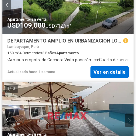
Apartamento
·
en venta
USD109,000
USD712/m²
DEPARTAMENTO AMPLIO EN URBANIZACION LOS SAUCES
Lambayeque, Perú
153
m²
4
Dormitorios
3
Baños
Apartamento
·
Armario empotrado
·
Cochera
·
Vista panorámica
·
Cuarto de servicio
·
Ver en detalle
Actualizado hace 1 semana
1
/
13
Apartamento
·
en venta