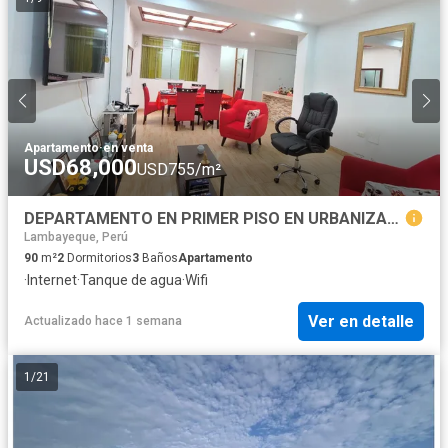
Apartamento
·
en venta
USD68,000
USD755/m²
DEPARTAMENTO EN PRIMER PISO EN URBANIZACION LOS SAUCES
Lambayeque, Perú
90
m²
2
Dormitorios
3
Baños
Apartamento
·
Internet
·
Tanque de agua
·
Wifi
Ver en detalle
Actualizado hace 1 semana
1
/
21