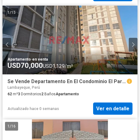
1
/
15
Apartamento
·
en venta
USD70,000
USD1,129/m²
Se Vende Departamento En El Condominio El Parque Pimentel- Chiclayo
Lambayeque, Perú
62
m²
3
Dormitorios
2
Baños
Apartamento
Ver en detalle
Actualizado hace 0 semanas
1
/
16