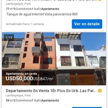
Lambayeque, Perú
77
m²
3
Dormitorios
1
Baño
Apartamento
·
Tanque de agua
·
Internet
·
Vista panorámica
·
Wifi
Ver en detalle
Actualizado hace 1 semana
1
/
13
Apartamento
·
en venta
USD50,000
USD847/m²
Departamento En Venta 1Er Piso En Urb. Las Palmas
Lambayeque, Perú
59
m²
2
Dormitorios
1
Baño
Apartamento