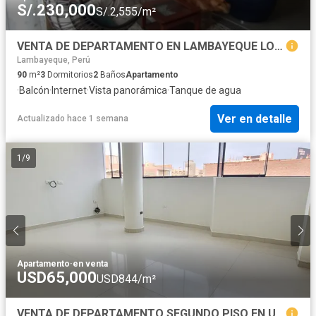
S/.230,000
S/.2,555/m²
VENTA DE DEPARTAMENTO EN LAMBAYEQUE LOS PORTALES PRIMERA ETAPA
Lambayeque, Perú
90
m²
3
Dormitorios
2
Baños
Apartamento
·
Balcón
·
Internet
·
Vista panorámica
·
Tanque de agua
Ver en detalle
Actualizado hace 1 semana
1
/
9
Apartamento
·
en venta
USD65,000
USD844/m²
VENTA DE DEPARTAMENTO SEGUNDO PISO EN URB. FDCO. VILLARREAL DE CHICLAYO