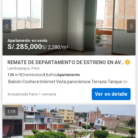
Apartamento
·
en venta
S/.285,000
S/.2,280/m²
REMATE DE DEPARTAMENTO DE ESTRENO EN AV. LAS AMERICAS DE CHICLAYO
Lambayeque, Perú
125
m²
3
Dormitorios
3
Baños
Apartamento
·
Balcón
·
Cochera
·
Internet
·
Vista panorámica
·
Terraza
·
Tanque de agu
Ver en detalle
Actualizado hace 1 semana
1
/
18