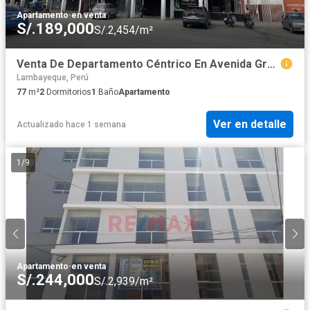
Apartamento
·
en venta
S/.189,000
S/.2,454/m²
Venta De Departamento Céntrico En Avenida Grau – Chiclayo
Lambayeque, Perú
77
m²
2
Dormitorios
1
Baño
Apartamento
Ver en detalle
Actualizado hace 1 semana
1
/
9
Apartamento
·
en venta
S/.244,000
S/.2,939/m²