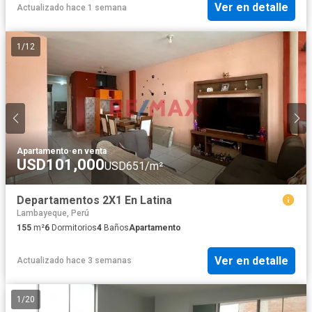
Ver en detalle
Actualizado hace 1 semana
1
/
12
Apartamento
·
en venta
USD101,000
USD651/m²
Departamentos 2X1 En Latina
Lambayeque, Perú
155
m²
6
Dormitorios
4
Baños
Apartamento
Ver en detalle
Actualizado hace 3 semanas
1
/
20