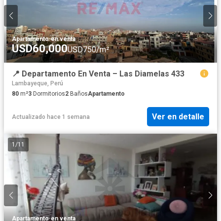
Apartamento
·
en venta
USD60,000
USD750/m²
📍 Departamento En Venta – Las Diamelas 433
Lambayeque, Perú
80
m²
3
Dormitorios
2
Baños
Apartamento
Ver en detalle
Actualizado hace 1 semana
1
/
11
Apartamento
·
en venta