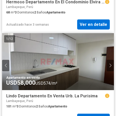
Hermoso Departamento En El Condominio Elvira García 920 Chiclayo
Lambayeque, Perú
68
m²
3
Dormitorios
2
Baños
Apartamento
Ver en detalle
Actualizado hace 3 semanas
1
/
12
Apartamento
·
en venta
USD58,000
USD574/m²
Lindo Departamento En Venta Urb. La Purisima
Lambayeque, Perú
101
m²
3
Dormitorios
2
Baños
Apartamento