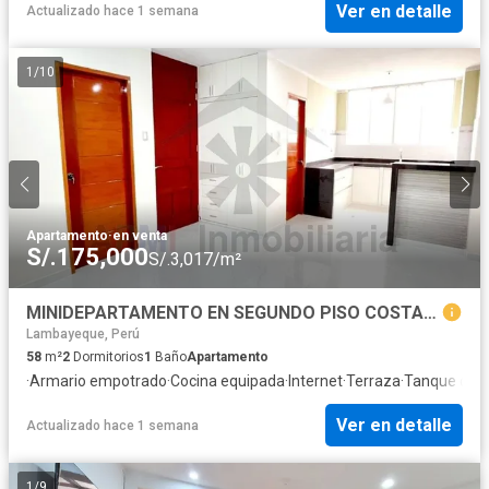
Ver en detalle
Actualizado hace 1 semana
1
/
10
Apartamento
·
en venta
S/.175,000
S/.3,017/m²
MINIDEPARTAMENTO EN SEGUNDO PISO COSTADO DE LA UNIVERSIDAD SIPÁN
Lambayeque, Perú
58
m²
2
Dormitorios
1
Baño
Apartamento
·
Armario empotrado
·
Cocina equipada
·
Internet
·
Terraza
·
Tanque de 
Ver en detalle
Actualizado hace 1 semana
1
/
9