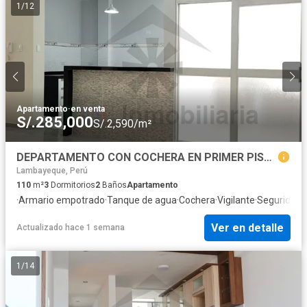
1
/
12
Apartamento
·
en venta
S/.285,000
S/.2,590/m²
DEPARTAMENTO CON COCHERA EN PRIMER PISO COSTADO DE LA UNIVERSIDAD SIPAN
Lambayeque, Perú
110
m²
3
Dormitorios
2
Baños
Apartamento
·
Armario empotrado
·
Tanque de agua
·
Cochera
·
Vigilante
·
Seguridad
·
Ver en detalle
Actualizado hace 1 semana
1
/
14