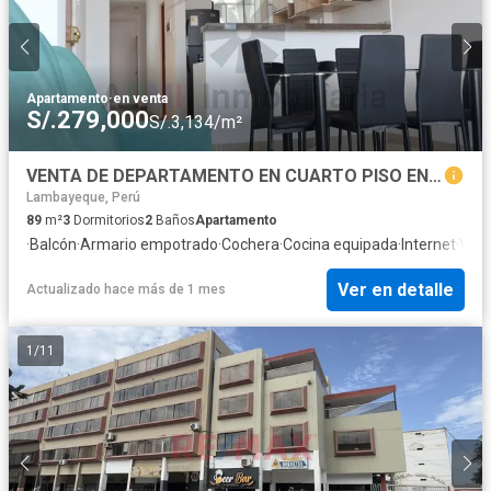
Apartamento
·
en venta
S/.279,000
S/.3,134/m²
VENTA DE DEPARTAMENTO EN CUARTO PISO EN AV. UNIÓN – CHICLAYO
Lambayeque, Perú
89
m²
3
Dormitorios
2
Baños
Apartamento
·
Balcón
·
Armario empotrado
·
Cochera
·
Cocina equipada
·
Internet
·
Vist
Ver en detalle
Actualizado hace más de 1 mes
1
/
11