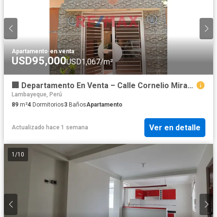
Apartamento
·
en venta
USD95,000
USD1,067/m²
🏢 Departamento En Venta – Calle Cornelio Miranda, Prolongación Juan Cuglievan | Dpto. 403 Block H
Lambayeque, Perú
89
m²
4
Dormitorios
3
Baños
Apartamento
Ver en detalle
Actualizado hace 1 semana
1
/
10