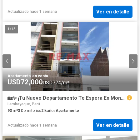
Ver en detalle
Actualizado hace 1 semana
1
/
15
Apartamento
·
en venta
USD72,000
USD774/m²
🏡✨ ¡Tu Nuevo Departamento Te Espera En Monterrico Ii! ✨🏡
Lambayeque, Perú
93
m²
3
Dormitorios
2
Baños
Apartamento
Ver en detalle
Actualizado hace 1 semana