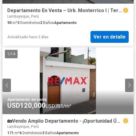
Departamento En Venta – Urb. Monterrico I | Tercer Piso
Lambayeque, Perú
90
m²
3
Dormitorios
2
Baños
Apartamento
Ver en detalle
Actualizado hace 2 días
1
/
14
Apartamento
·
en venta
USD120,000
USD701/m²
🏡Vendo Amplio Departamento - ¡Oportunidad Única De Inversión Y Vivienda! ✨Ubicado En Garcilazo De La Vega 161✨Cerca De Real Plaza
Lambayeque, Perú
171
m²
6
Dormitorios
3
Baños
Apartamento