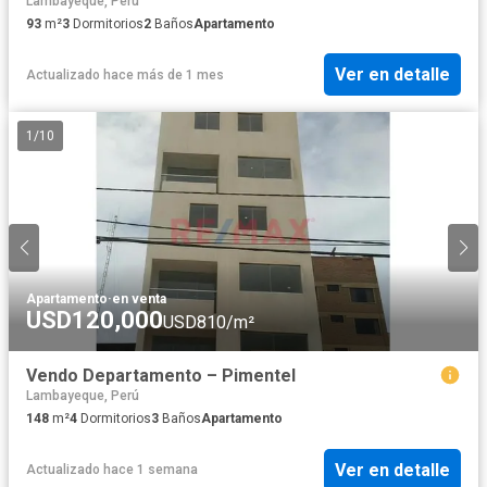
Lambayeque, Perú
93
m²
3
Dormitorios
2
Baños
Apartamento
Ver en detalle
Actualizado hace más de 1 mes
1
/
10
Apartamento
·
en venta
USD120,000
USD810/m²
Vendo Departamento – Pimentel
Lambayeque, Perú
148
m²
4
Dormitorios
3
Baños
Apartamento
Ver en detalle
Actualizado hace 1 semana