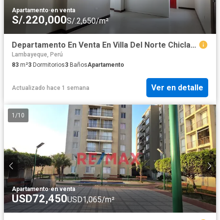
Apartamento
·
en venta
S/.220,000
S/.2,650/m²
Departamento En Venta En Villa Del Norte Chiclayo
Lambayeque, Perú
83
m²
3
Dormitorios
3
Baños
Apartamento
Ver en detalle
Actualizado hace 1 semana
1
/
10
Apartamento
·
en venta
USD72,450
USD1,065/m²