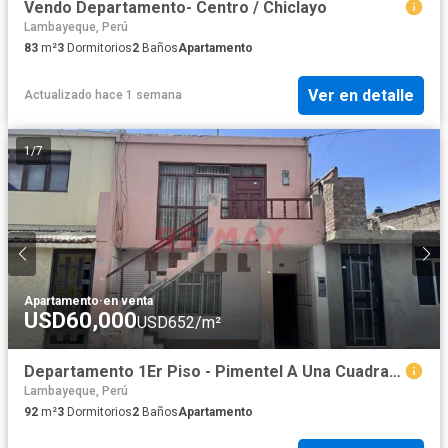
Vendo Departamento- Centro / Chiclayo
Lambayeque, Perú
83
m²
3
Dormitorios
2
Baños
Apartamento
Ver en detalle
Actualizado hace 1 semana
1
/
7
Apartamento
·
en venta
USD60,000
USD652/m²
Departamento 1Er Piso - Pimentel A Una Cuadra De La Plaza Principal
Lambayeque, Perú
92
m²
3
Dormitorios
2
Baños
Apartamento