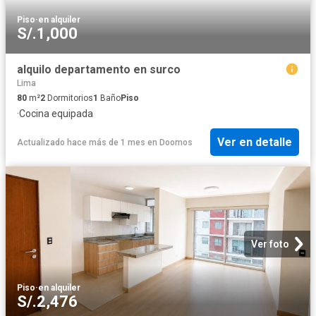
Piso
·
en alquiler
S/.1,000
alquilo departamento en surco
Lima
80
m²
2
Dormitorios
1
Baño
Piso
·
Cocina equipada
Ver en detalle
Actualizado hace más de 1 mes
en
Doomos
Ver foto
Piso
·
en alquiler
S/.2,476