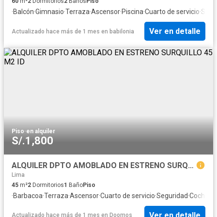
60
m²
2
Dormitorios
2
Baños
Piso
·
Balcón
·
Gimnasio
·
Terraza
·
Ascensor
·
Piscina
·
Cuarto de servicio
·
Segu
Ver en detalle
Actualizado hace más de 1 mes
en
babilonia
Piso
·
en alquiler
S/.1,800
ALQUILER DPTO AMOBLADO EN ESTRENO SURQUILLO 45 M2 ID
Lima
45
m²
2
Dormitorios
1
Baño
Piso
·
Barbacoa
·
Terraza
·
Ascensor
·
Cuarto de servicio
·
Seguridad
·
Cochera
·
Ver en detalle
Actualizado hace más de 1 mes
en
Doomos