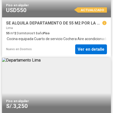
Piso
·
en alquiler
USD550
ACTUALIZADO
SE ALQUILA DEPARTAMENTO DE 55 M2 POR LA CASTELLANA SURCO
Lima
55
m²
2
Dormitorios
1
Baño
Piso
·
Cocina equipada
·
Cuarto de servicio
·
Cochera
·
Aire acondicionado
Ver en detalle
Nuevo
en
Doomos
Piso
·
en alquiler
S/.3,250