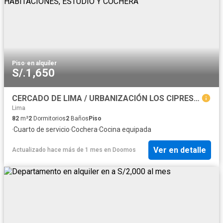
Piso
·
en alquiler
S/.1,650
CERCADO DE LIMA / URBANIZACIÓN LOS CIPRESES ALQUILER ACOGEDOR DEPARTAMENTO CON 2 HABITACIONES, ESTUDIO Y COCHERA
Lima
82
m²
2
Dormitorios
2
Baños
Piso
·
Cuarto de servicio
·
Cochera
·
Cocina equipada
Ver en detalle
Actualizado hace más de 1 mes
en
Doomos