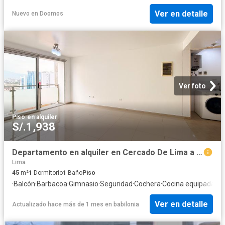
Ver en detalle
Nuevo
en
Doomos
Ver foto
Piso
·
en alquiler
S/.1,938
Departamento en alquiler en Cercado De Lima a S/1,850 al mes
Lima
45
m²
1
Dormitorio
1
Baño
Piso
·
Balcón
·
Barbacoa
·
Gimnasio
·
Seguridad
·
Cochera
·
Cocina equipada
·
Vi
Ver en detalle
Actualizado hace más de 1 mes
en
babilonia