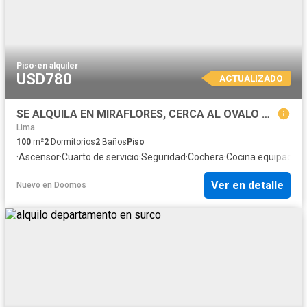
Piso
·
en alquiler
USD780
ACTUALIZADO
SE ALQUILA EN MIRAFLORES, CERCA AL OVALO GUTIERREZ, PISO5 CON ASCENSOR PET FRIENDLY! MASCOTAS PEQUEÑAS. COCHERA PARA 02 AUTOS
Lima
100
m²
2
Dormitorios
2
Baños
Piso
·
Ascensor
·
Cuarto de servicio
·
Seguridad
·
Cochera
·
Cocina equipada
Ver en detalle
Nuevo
en
Doomos