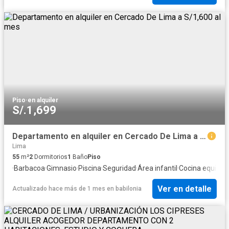
Piso
·
en alquiler
S/.1,699
Departamento en alquiler en Cercado De Lima a S/1,600 al mes
Lima
55
m²
2
Dormitorios
1
Baño
Piso
·
Barbacoa
·
Gimnasio
·
Piscina
·
Seguridad
·
Área infantil
·
Cocina equipad
Ver en detalle
Actualizado hace más de 1 mes
en
babilonia