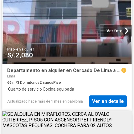
Ver foto
Piso
·
en alquiler
S/.2,080
Departamento en alquiler en Cercado De Lima a S/2,000 al mes
Lima
66
m²
3
Dormitorios
2
Baños
Piso
·
Cuarto de servicio
·
Cocina equipada
Ver en detalle
Actualizado hace más de 1 mes
en
babilonia