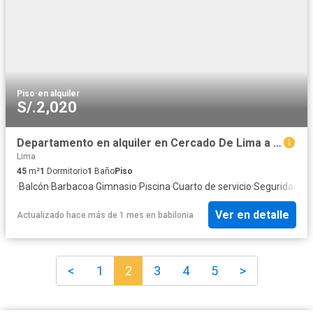
Piso
·
en alquiler
S/.2,020
Departamento en alquiler en Cercado De Lima a S/1,900 al mes
Lima
45
m²
1
Dormitorio
1
Baño
Piso
·
Balcón
·
Barbacoa
·
Gimnasio
·
Piscina
·
Cuarto de servicio
·
Seguridad
·
Ár
Ver en detalle
Actualizado hace más de 1 mes
en
babilonia
<
1
2
3
4
5
>