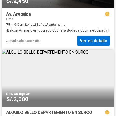
S/.2,450
Av. Arequipa
Lima
75
m²
3
Dormitorios
2
Baños
Apartamento
·
Balcón
·
Armario empotrado
·
Cochera
·
Bodega
·
Cocina equipada
·
Inte
Ver en detalle
Actualizado hace 5 días
Piso
·
en alquiler
S/.2,000
ALQUILO BELLO DEPARTEMENTO EN SURCO