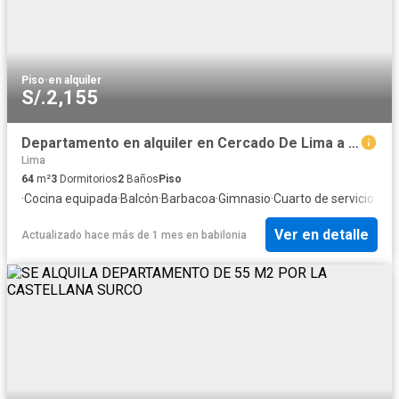
Piso
·
en alquiler
S/.2,155
Departamento en alquiler en Cercado De Lima a S/2,100 al mes
Lima
64
m²
3
Dormitorios
2
Baños
Piso
·
Cocina equipada
·
Balcón
·
Barbacoa
·
Gimnasio
·
Cuarto de servicio
·
Seg
Ver en detalle
Actualizado hace más de 1 mes
en
babilonia