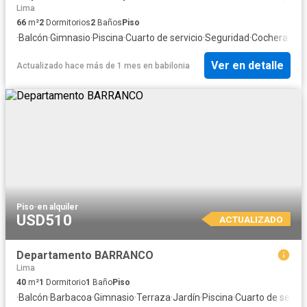
Lima
66
m²
2
Dormitorios
2
Baños
Piso
·
Balcón
·
Gimnasio
·
Piscina
·
Cuarto de servicio
·
Seguridad
·
Cochera
·
Coc
Ver en detalle
Actualizado hace más de 1 mes
en
babilonia
Piso
·
en alquiler
USD510
ACTUALIZADO
Departamento BARRANCO
Lima
40
m²
1
Dormitorio
1
Baño
Piso
·
Balcón
·
Barbacoa
·
Gimnasio
·
Terraza
·
Jardín
·
Piscina
·
Cuarto de servic