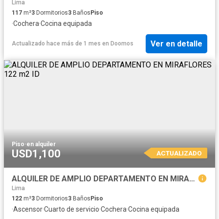
Lima
117
m²
3
Dormitorios
3
Baños
Piso
·
Cochera
·
Cocina equipada
Ver en detalle
Actualizado hace más de 1 mes
en
Doomos
Piso
·
en alquiler
USD1,100
ACTUALIZADO
ALQUILER DE AMPLIO DEPARTAMENTO EN MIRAFLORES 122 m2 ID
Lima
122
m²
3
Dormitorios
3
Baños
Piso
·
Ascensor
·
Cuarto de servicio
·
Cochera
·
Cocina equipada