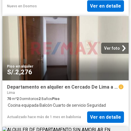
Ver en detalle
Nuevo
en
Doomos
Ver foto
Piso
·
en alquiler
S/.2,276
Departamento en alquiler en Cercado De Lima a S/2,200 al mes
Lima
70
m²
2
Dormitorios
2
Baños
Piso
·
Cocina equipada
·
Balcón
·
Cuarto de servicio
·
Seguridad
Ver en detalle
Actualizado hace más de 1 mes
en
babilonia