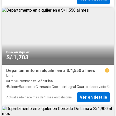
Piso
·
en alquiler
S/.1,703
Departamento en alquiler en a S/1,550 al mes
Lima
63
m²
3
Dormitorios
2
Baños
Piso
·
Balcón
·
Barbacoa
·
Gimnasio
·
Cocina integral
·
Cuarto de servicio
·
Segu
Ver en detalle
Actualizado hace más de 1 mes
en
babilonia