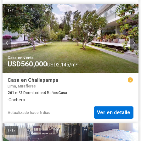
1
/
6
Casa
·
en venta
USD560,000
USD2,145/m²
Casa en Challapampa
Lima, Miraflores
261
m²
3
Dormitorios
4
Baños
Casa
·
Cochera
Ver en detalle
Actualizado hace 6 días
1
/
17