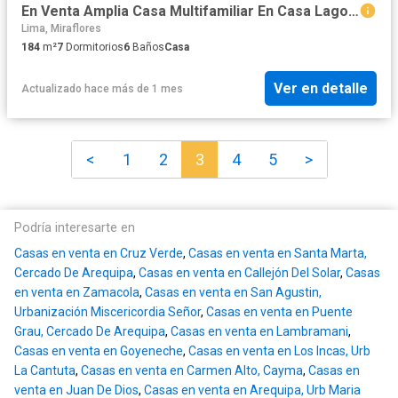
En Venta Amplia Casa Multifamiliar En Casa Lago San Jose - Cercado
Lima, Miraflores
184
m²
7
Dormitorios
6
Baños
Casa
Ver en detalle
Actualizado hace más de 1 mes
<
1
2
3
4
5
>
Podría interesarte en
Casas en venta en Cruz Verde
,
Casas en venta en Santa Marta,
Cercado De Arequipa
,
Casas en venta en Callejón Del Solar
,
Casas
en venta en Zamacola
,
Casas en venta en San Agustin,
Urbanización Miscericordia Señor
,
Casas en venta en Puente
Grau, Cercado De Arequipa
,
Casas en venta en Lambramani
,
Casas en venta en Goyeneche
,
Casas en venta en Los Incas, Urb
La Cantuta
,
Casas en venta en Carmen Alto, Cayma
,
Casas en
venta en Juan De Dios
,
Casas en venta en Arequipa, Urb Maria