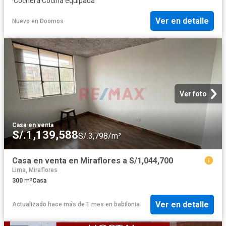
·
Cochera
·
Cocina equipada
Ver en detalle
Nuevo
en
Doomos
Ver foto
Casa
·
en venta
S/.1,139,588
S/.3,798/m²
Casa en venta en Miraflores a S/1,044,700
Lima, Miraflores
300
m²
Casa
Ver en detalle
Actualizado hace más de 1 mes
en
babilonia