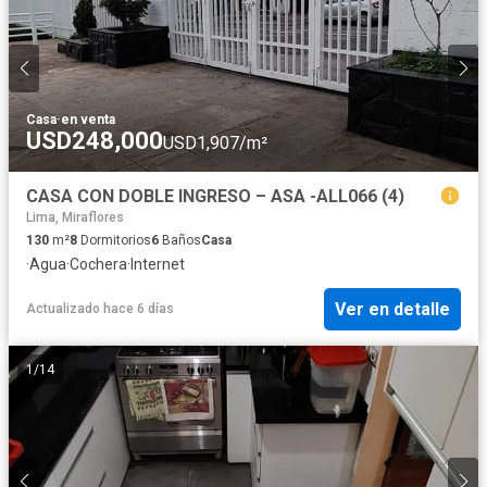
Casa
·
en venta
USD248,000
USD1,907/m²
CASA CON DOBLE INGRESO – ASA -ALL066 (4)
Lima, Miraflores
130
m²
8
Dormitorios
6
Baños
Casa
·
Agua
·
Cochera
·
Internet
Ver en detalle
Actualizado hace 6 días
1
/
14