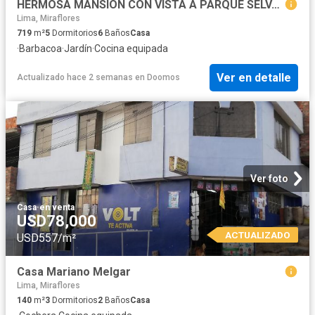
HERMOSA MANSION CON VISTA A PARQUE SELVA ALEGRE
Lima, Miraflores
719
m²
5
Dormitorios
6
Baños
Casa
·
Barbacoa
·
Jardín
·
Cocina equipada
Ver en detalle
Actualizado hace 2 semanas
en
Doomos
Ver foto
Casa
·
en venta
USD78,000
ACTUALIZADO
USD557/m²
Casa Mariano Melgar
Lima, Miraflores
140
m²
3
Dormitorios
2
Baños
Casa