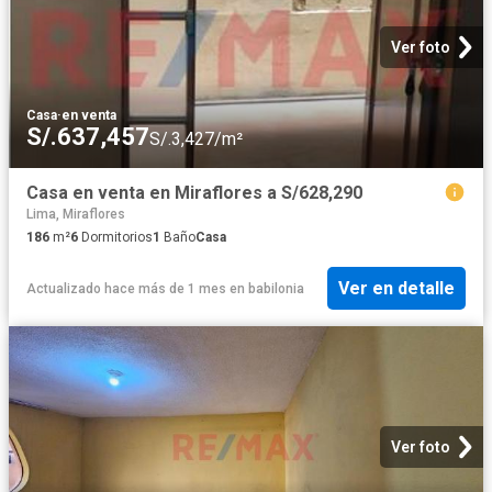
Ver foto
Casa
·
en venta
S/.637,457
S/.3,427/m²
Casa en venta en Miraflores a S/628,290
Lima, Miraflores
186
m²
6
Dormitorios
1
Baño
Casa
Ver en detalle
Actualizado hace más de 1 mes
en
babilonia
Ver foto