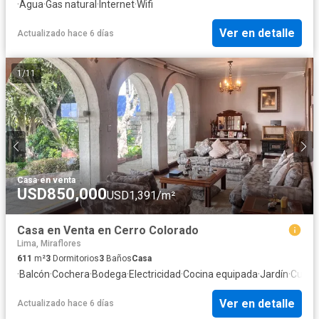
·
Agua
·
Gas natural
·
Internet
·
Wifi
Ver en detalle
Actualizado hace 6 días
1
/
11
Casa
·
en venta
USD850,000
USD1,391/m²
Casa en Venta en Cerro Colorado
Lima, Miraflores
611
m²
3
Dormitorios
3
Baños
Casa
·
Balcón
·
Cochera
·
Bodega
·
Electricidad
·
Cocina equipada
·
Jardín
·
Cuarto
Ver en detalle
Actualizado hace 6 días