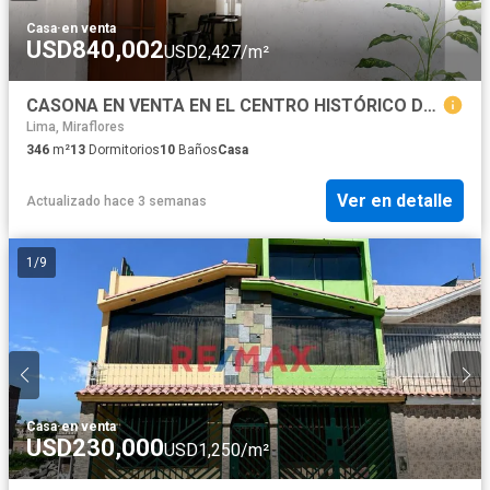
Casa
·
en venta
USD840,002
USD2,427/m²
CASONA EN VENTA EN EL CENTRO HISTÓRICO DE AREQUIPA – A MINUTOS DE LA PLAZA DE ARMAS
Lima, Miraflores
346
m²
13
Dormitorios
10
Baños
Casa
Ver en detalle
Actualizado hace 3 semanas
1
/
9
Casa
·
en venta
USD230,000
USD1,250/m²