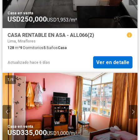
Casa
·
en venta
USD250,000
USD1,953/m²
CASA RENTABLE EN ASA - ALL066(2)
Lima, Miraflores
128
m²
9
Dormitorios
5
Baños
Casa
Ver en detalle
Actualizado hace 6 días
1
/
9
Casa
·
en venta
USD335,000
USD1,000/m²