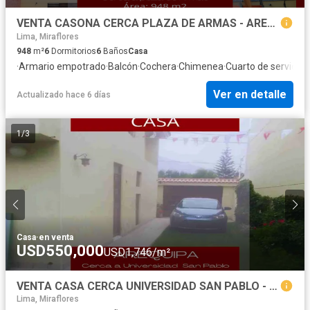
VENTA CASONA CERCA PLAZA DE ARMAS - AREQUIPA
Lima, Miraflores
948
m²
6
Dormitorios
6
Baños
Casa
·
Armario empotrado
·
Balcón
·
Cochera
·
Chimenea
·
Cuarto de servicio
·
Ver en detalle
Actualizado hace 6 días
1
/
3
Casa
·
en venta
USD550,000
USD1,746/m²
VENTA CASA CERCA UNIVERSIDAD SAN PABLO - AREQUIPA
Lima, Miraflores