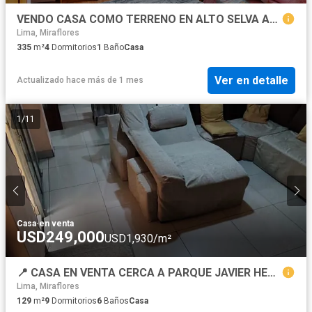
VENDO CASA COMO TERRENO EN ALTO SELVA ALEGRE
Lima, Miraflores
335
m²
4
Dormitorios
1
Baño
Casa
Ver en detalle
Actualizado hace más de 1 mes
1
/
11
Casa
·
en venta
USD249,000
USD1,930/m²
📍 CASA EN VENTA CERCA A PARQUE JAVIER HERAUD - ALL066(3)
Lima, Miraflores
129
m²
9
Dormitorios
6
Baños
Casa