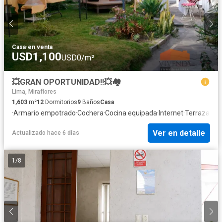
Casa
·
en venta
USD1,100
USD0/m²
💥GRAN OPORTUNIDAD!!💥🏘
Lima, Miraflores
1,603
m²
12
Dormitorios
9
Baños
Casa
·
Armario empotrado
·
Cochera
·
Cocina equipada
·
Internet
·
Terraza
·
Ag
Ver en detalle
Actualizado hace 6 días
1
/
8