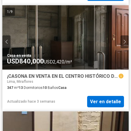
1
/
9
Casa
·
en venta
USD840,000
USD2,420/m²
¡CASONA EN VENTA EN EL CENTRO HISTÓRICO DE AREQUIPA!
Lima, Miraflores
347
m²
13
Dormitorios
10
Baños
Casa
Ver en detalle
Actualizado hace 3 semanas