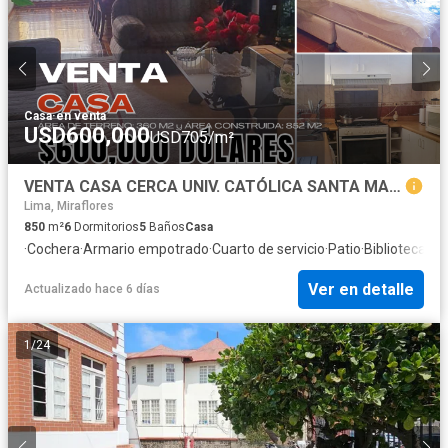
Casa
·
en venta
USD600,000
USD705/m²
VENTA CASA CERCA UNIV. CATÓLICA SANTA MARÍA – AREQUIPA
Lima, Miraflores
850
m²
6
Dormitorios
5
Baños
Casa
·
Cochera
·
Armario empotrado
·
Cuarto de servicio
·
Patio
·
Biblioteca
·
Ag
Ver en detalle
Actualizado hace 6 días
1
/
24