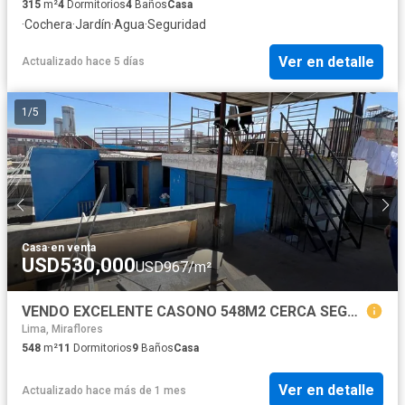
315
m²
4
Dormitorios
4
Baños
Casa
·
Cochera
·
Jardín
·
Agua
·
Seguridad
Ver en detalle
Actualizado hace 5 días
1
/
5
Casa
·
en venta
USD530,000
USD967/m²
VENDO EXCELENTE CASONO 548M2 CERCA SEGURO SOCIAL Y FILTRO
Lima, Miraflores
548
m²
11
Dormitorios
9
Baños
Casa
Ver en detalle
Actualizado hace más de 1 mes