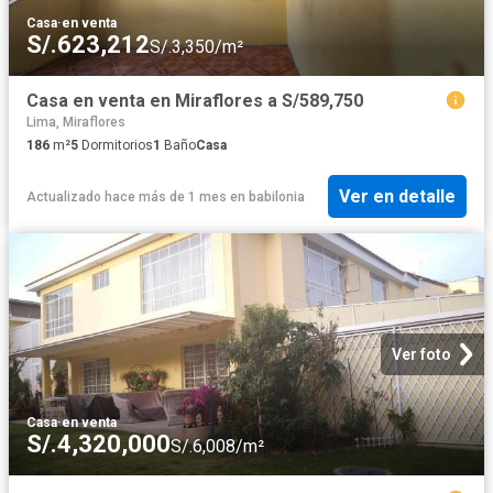
Casa
·
en venta
S/.623,212
S/.3,350/m²
Casa en venta en Miraflores a S/589,750
Lima, Miraflores
186
m²
5
Dormitorios
1
Baño
Casa
Ver en detalle
Actualizado hace más de 1 mes
en
babilonia
Ver foto
Casa
·
en venta
S/.4,320,000
S/.6,008/m²