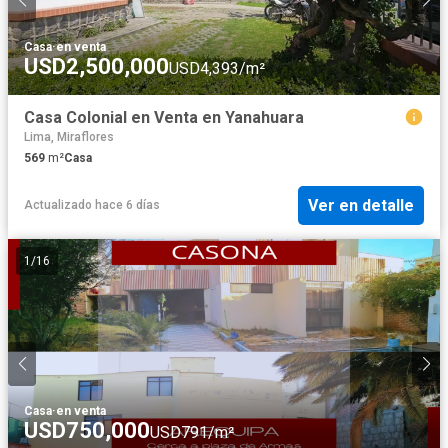
Casa
·
en venta
USD2,500,000
USD4,393/m²
Casa Colonial en Venta en Yanahuara
Lima, Miraflores
569
m²
Casa
Ver en detalle
Actualizado hace 6 días
1
/
16
Casa
·
en venta
USD750,000
USD791/m²