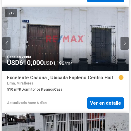
1
/
12
Casa
·
en venta
USD610,000
USD1,196/m²
Excelente Casona , Ubicada Enpleno Centro Historico
Lima, Miraflores
510
m²
8
Dormitorios
8
Baños
Casa
Ver en detalle
Actualizado hace 6 días
1
/
12