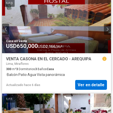
1
/
13
Casa
·
en venta
USD650,000
USD2,166/m²
VENTA CASONA EN EL CERCADO - AREQUIPA
Lima, Miraflores
300
m²
3
Dormitorios
3
Baños
Casa
·
Balcón
·
Patio
·
Agua
·
Vista panorámica
Ver en detalle
Actualizado hace 6 días
1
/
11