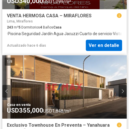
USD340,000
USD1,399/m²
VENTA HERMOSA CASA – MIRAFLORES
Lima, Miraflores
243
m²
5
Dormitorios
4
Baños
Casa
·
Piscina
·
Seguridad
·
Jardín
·
Agua
·
Jacuzzi
·
Cuarto de servicio
·
Vista pa
Ver en detalle
Actualizado hace 6 días
1
/
8
Casa
·
en venta
USD355,000
USD1,848/m²
Exclusivo Townhouse En Preventa – Yanahuara