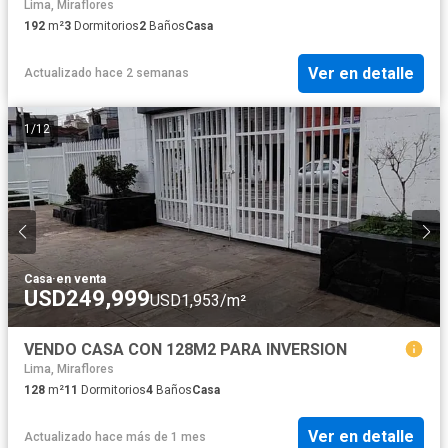
Lima, Miraflores
192
m²
3
Dormitorios
2
Baños
Casa
Ver en detalle
Actualizado hace 2 semanas
1
/
12
Casa
·
en venta
USD249,999
USD1,953/m²
VENDO CASA CON 128M2 PARA INVERSION
Lima, Miraflores
128
m²
11
Dormitorios
4
Baños
Casa
Ver en detalle
Actualizado hace más de 1 mes