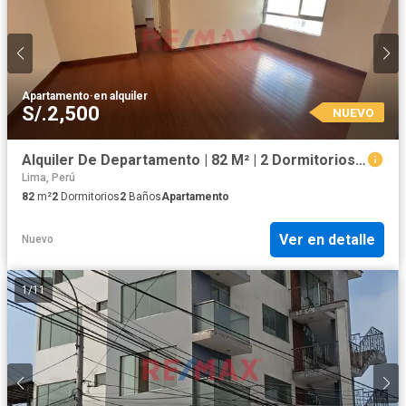
Apartamento
·
en alquiler
S/.2,500
NUEVO
Alquiler De Departamento | 82 M² | 2 Dormitorios | Piso 15 | Lince (Límite Con San Isidro)
Lima, Perú
82
m²
2
Dormitorios
2
Baños
Apartamento
Ver en detalle
Nuevo
1
/
11