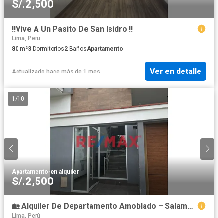
S/.2,500
‼️Vive A Un Pasito De San Isidro ‼️
Lima, Perú
80
m²
3
Dormitorios
2
Baños
Apartamento
Ver en detalle
Actualizado hace más de 1 mes
1
/
10
Apartamento
·
en alquiler
S/.2,500
🏡 Alquiler De Departamento Amoblado – Salamanca, Ate
Lima, Perú