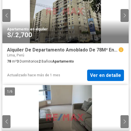
Apartamento
·
en alquiler
S/.2,700
Alquiler De Departamento Amoblado De 78M² En Parques De La Huaca, San Miguel – Piso 10
Lima, Perú
78
m²
3
Dormitorios
2
Baños
Apartamento
Ver en detalle
Actualizado hace más de 1 mes
1
/
6