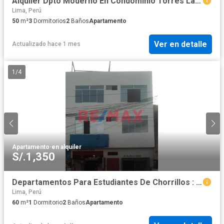
Alquiler Dpto Moderno En Condominio Torres Las Praderas - Comas
Lima, Perú
50
m²
3
Dormitorios
2
Baños
Apartamento
Ver en detalle
Actualizado hace 1 mes
1
/
4
Apartamento
·
en alquiler
S/.1,350
Departamentos Para Estudiantes De Chorrillos : Upc , Cientifica Del Sur , San Juan Bautista
Lima, Perú
60
m²
1
Dormitorio
2
Baños
Apartamento