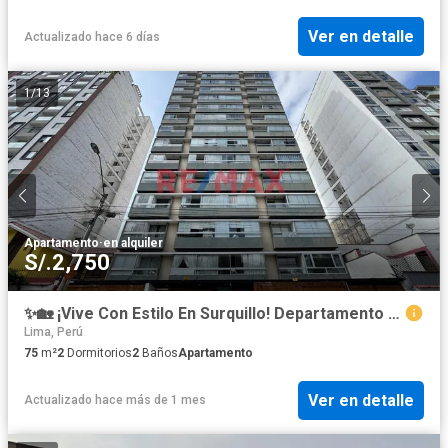
Ver en detalle
Actualizado hace 6 días
1
/
13
Apartamento
·
en alquiler
S/.2,750
✨🏡 ¡Vive Con Estilo En Surquillo! Departamento Amoblado Listo Para Mudarte
Lima, Perú
75
m²
2
Dormitorios
2
Baños
Apartamento
Ver en detalle
Actualizado hace más de 1 mes