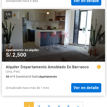
Ver en detalle
Actualizado hace 6 días
1
/
6
Apartamento
·
en alquiler
S/.2,500
Alquiler Departamento Amoblado En Barranco
Lima, Perú
40
m²
1
Dormitorio
1
Baño
Apartamento
Ver en detalle
Actualizado hace más de 1 mes
1
2
3
4
5
>