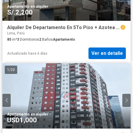
Apartamento
·
en alquiler
S/.2,200
Alquiler De Departamento En 5To Piso + Azotea En Pueblo Libre
Lima, Perú
85
m²
3
Dormitorios
2
Baños
Apartamento
Ver en detalle
Actualizado hace 6 días
1
/
20
Apartamento
·
en alquiler
USD1,000