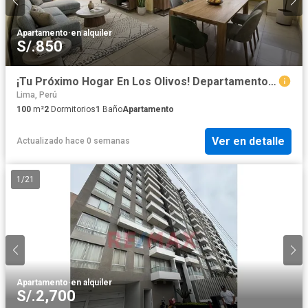
Apartamento
·
en alquiler
S/.850
¡Tu Próximo Hogar En Los Olivos! Departamento En Alquiler
Lima, Perú
100
m²
2
Dormitorios
1
Baño
Apartamento
Ver en detalle
Actualizado hace 0 semanas
1
/
21
Apartamento
·
en alquiler
S/.2,700