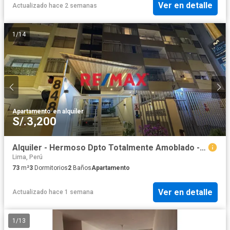
Ver en detalle
Actualizado hace 2 semanas
1
/
14
Apartamento
·
en alquiler
S/.3,200
Alquiler - Hermoso Dpto Totalmente Amoblado - Santa Beatriz
Lima, Perú
73
m²
3
Dormitorios
2
Baños
Apartamento
Ver en detalle
Actualizado hace 1 semana
1
/
13