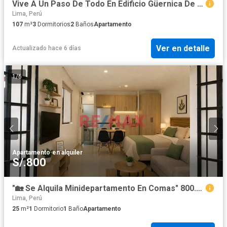
Vive A Un Paso De Todo En Edificio Güernica De Miraflores!!.. Departamento Amoblado De 107M2
Lima, Perú
107
m²
3
Dormitorios
2
Baños
Apartamento
Ver en detalle
Actualizado hace 6 días
1
/
6
Apartamento
·
en alquiler
S/.800
"🏡 Se Alquila Minidepartamento En Comas" 800.00 Soles
Lima, Perú
25
m²
1
Dormitorio
1
Baño
Apartamento