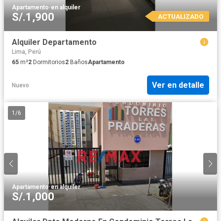
Apartamento
·
en alquiler
S/.1,900
ACTUALIZADO
Alquiler Departamento
Lima, Perú
65
m²
2
Dormitorios
2
Baños
Apartamento
Ver en detalle
Nuevo
1
/
6
Apartamento
·
en alquiler
S/.1,000