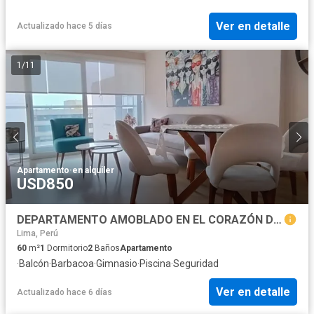
Ver en detalle
Actualizado hace 5 días
1
/
11
Apartamento
·
en alquiler
USD850
DEPARTAMENTO AMOBLADO EN EL CORAZÓN DE MIRAFLORES
Lima, Perú
60
m²
1
Dormitorio
2
Baños
Apartamento
·
Balcón
·
Barbacoa
·
Gimnasio
·
Piscina
·
Seguridad
Ver en detalle
Actualizado hace 6 días