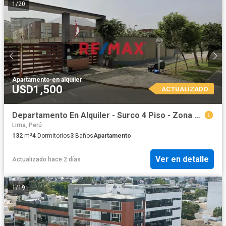
1
/
20
Apartamento
·
en alquiler
USD1,500
ACTUALIZADO
Departamento En Alquiler - Surco 4 Piso - Zona Residencial
Lima, Perú
132
m²
4
Dormitorios
3
Baños
Apartamento
Ver en detalle
Actualizado hace 2 días
1
/
19