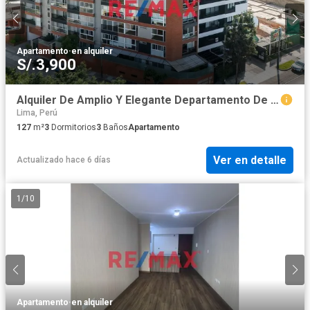
Apartamento
·
en alquiler
S/.3,900
Alquiler De Amplio Y Elegante Departamento De 127.29M² En San Isidro
Lima, Perú
127
m²
3
Dormitorios
3
Baños
Apartamento
Ver en detalle
Actualizado hace 6 días
1
/
10
Apartamento
·
en alquiler