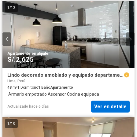
1
/
12
Apartamento
·
en alquiler
S/.2,625
Lindo decorado amoblado y equipado departamento barranco
Lima, Perú
48
m²
1
Dormitorio
1
Baño
Apartamento
·
Armario empotrado
·
Ascensor
·
Cocina equipada
Ver en detalle
Actualizado hace 6 días
1
/
10