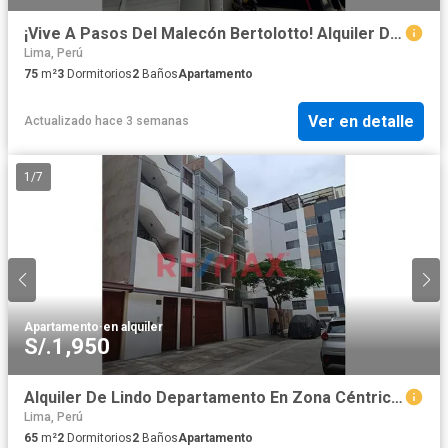
¡Vive A Pasos Del Malecón Bertolotto! Alquiler De Lindo Dpto. Semiamoblado De 3 Dorm + Áreas Club.
Lima, Perú
75
m²
3
Dormitorios
2
Baños
Apartamento
Ver en detalle
Actualizado hace 3 semanas
1
/
7
Apartamento
·
en alquiler
S/.1,950
Alquiler De Lindo Departamento En Zona Céntrica De Pueblo Libre
Lima, Perú
65
m²
2
Dormitorios
2
Baños
Apartamento