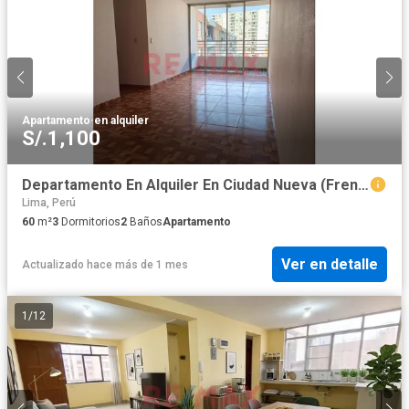
Apartamento
·
en alquiler
S/.1,100
Departamento En Alquiler En Ciudad Nueva (Frente A Tottus De Canta Callao)
Lima, Perú
60
m²
3
Dormitorios
2
Baños
Apartamento
Ver en detalle
Actualizado hace más de 1 mes
1
/
12