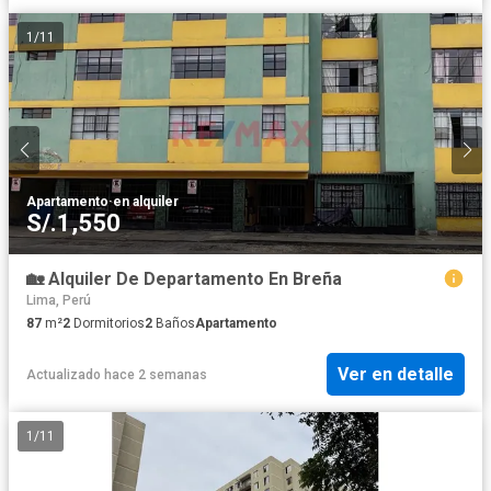
1
/
11
Apartamento
·
en alquiler
S/.1,550
🏡 Alquiler De Departamento En Breña
Lima, Perú
87
m²
2
Dormitorios
2
Baños
Apartamento
Ver en detalle
Actualizado hace 2 semanas
1
/
11