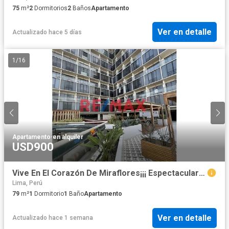
75
m²
2
Dormitorios
2
Baños
Apartamento
Ver en detalle
Actualizado hace 5 días
1
/
16
Apartamento
·
en alquiler
USD900
Vive En El Corazón De Miraflores¡¡¡ Espectacular Dúplex Amoblado En Urban Living Benavides, A Una Cuadra De La Av Larco
Lima, Perú
79
m²
1
Dormitorio
1
Baño
Apartamento
Ver en detalle
Actualizado hace 1 semana