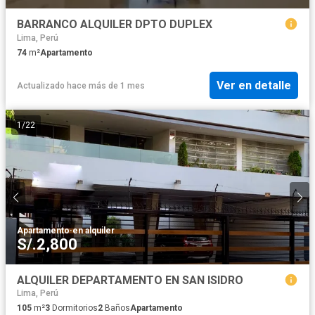
BARRANCO ALQUILER DPTO DUPLEX
Lima, Perú
74
m²
Apartamento
Ver en detalle
Actualizado hace más de 1 mes
1
/
22
Apartamento
·
en alquiler
S/.2,800
ALQUILER DEPARTAMENTO EN SAN ISIDRO
Lima, Perú
105
m²
3
Dormitorios
2
Baños
Apartamento