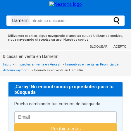
Utilizamos cookies, sigue navegando si aceptas su uso.Utilizamos cookies,
sigue navegando si aceptas su uso.
Nuestros socios
BLOQUEAR
ACEPTO
0 casas en venta en Llamellín
Inicio
>
Inmuebles en venta en Áncash
>
Inmuebles en venta en Provincia de
Antonio Raymondi
>
Inmuebles en venta en Llamellín
¡Caray! No encontramos propiedades para tu
búsqueda
Prueba cambiando tus criterios de búsqueda
Recibir alertas