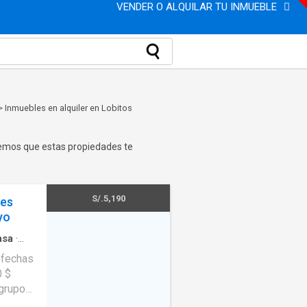
VENDER O ALQUILAR TU INMUEBLE
>
Inmuebles en alquiler en Lobitos
eemos que estas propiedades te
S/.5,190
nes
yo
asa
·
s fechas
0 $
 grupo
ntra