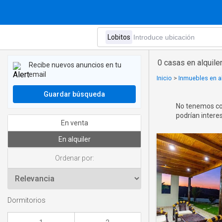
0 casas en alquile
Recibe nuevos anuncios en tu
email
Inicio
>
Inmuebles en a
Guardar búsqueda
No tenemos coi
podrían interes
En venta
En alquiler
Ordenar por:
Dormitorios