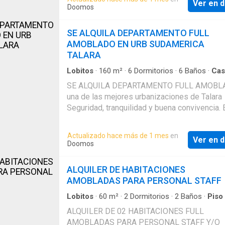
GARANTIA
Ver en d
10 M3 Y 5 TANQUES ELEVADOS DE 1100 LT
Doomos
CONDICIONES 1 X 1
SE ALQUILA DEPARTAMENTO FULL
AMOBLADO EN URB SUDAMERICA
TALARA
Lobitos
·
160
m²
·
6
Dormitorios
·
6
Baños
·
Cas
Seguridad
SE ALQUILA DEPARTAMENTO FULL AMOBL
una de las mejores urbanizaciones de Talara
Seguridad, tranquilidad y buena convivencia. 
Departamento consta de: 6 Habitaciones Am
en 2do Nivel con acceso independiente y ba
Actualizado hace más de 1 mes
en
Ver en d
propio con cable e internet, agua y luz las 24
Doomos
En el monto del alquiler están incluídos los s
de cable e internet. Los servicios de luz y ag
ALQUILER DE HABITACIONES
asume El Arrendatario. Con Señalización y
AMOBLADAS PARA PERSONAL STAFF
Equipamientos de Seguridad. El sistema de 
consta de 2 cisternas subterráneas de 2500 
Lobitos
·
60
m²
·
2
Dormitorios
·
2
Baños
·
Piso
una y 2 Tanques elevados de 1100 Lt cada u
ALQUILER DE 02 HABITACIONES FULL
Capacidad de Almacenamiento Total 7200 Lt
AMOBLADAS PARA PERSONAL STAFF Y/O