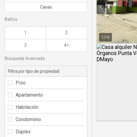
Casas
Baños
1
2
1
/
15
3
4+
Búsqueda Avanzada
Filtra por tipo de propiedad
Piso
Apartamento
Habitación
Condominio
Dúplex