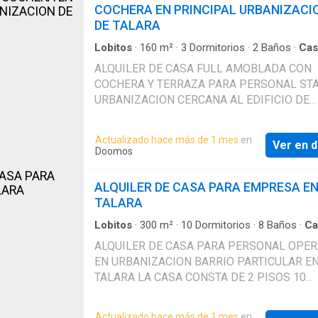
COCHERA EN PRINCIPAL URBANIZACI
de primer nivel. Aquí, puede disfrutar de un
DE TALARA
estilo de vida excepcional mientras se
sumerge en la rica cultura y belleza natural de
Lobitos
·
160
m²
·
3
Dormitorios
·
2
Baños
·
Cas
Perú. No pierda la oportunidad de ser parte de
Cocina equipada
·
Terraza
·
Cuarto de servicio
·
esta experiencia residencial única.
ALQUILER DE CASA FULL AMOBLADA CON
·
Aire acondicionado
·
Jacuzzi
¡Contáctenos hoy mismo para obtener más
COCHERA Y TERRAZA PARA PERSONAL STA
información y asegurar su lugar en este
URBANIZACION CERCANA AL EDIFICIO DE
emocionante proyecto de viviendas en Perú!
PETROPERU DISTRIBUCION 1ER PISO CUE
CON COCHERA PARA 01 UN AUTOMOVIL B
Actualizado hace más de 1 mes
en
Ver en d
VISITAS SALA-COMEDOR AMOBLADOS CO
Doomos
FULL EQUIPADA ZONA DE ESTUDIO HABIT
PRINCIPAL CON BAÑO PROPIO (JACUZZI) 
ALQUILER DE CASA PARA EMPRESA E
HABITACIONES SECUNDARIAS BAÑO COM
TALARA
CUARTO DE ALMACEN POTENTE AIRE
ACONDICIONADO DISTRIBUCION 3ER PISO
Lobitos
·
300
m²
·
10
Dormitorios
·
8
Baños
·
Ca
Cuarto de servicio
(TERRAZA) CUARTO DE SERVICIO BAÑO DE
ALQUILER DE CASA PARA PERSONAL OPER
SERVICIO COMPLETO LAVANDERIA (LAVAD
EN URBANIZACION BARRIO PARTICULAR E
LAVARROPA-TENDALES) BARRA DE COCIN
TALARA LA CASA CONSTA DE 2 PISOS 10
EQUIPADA AMPLIO SALON TERRAZA
HABITACIONES ZONA DE LAVANDERIA Y
CONDICIONES MES DE ADELANTO + MES D
TENDALES PATIO SISTEMA DE AGUA: POZO
Actualizado hace más de 1 mes
en