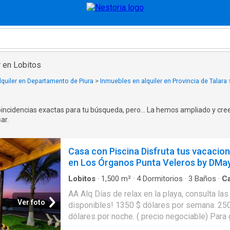
r en Lobitos
lquiler en Departamento de Piura
>
Inmuebles en alquiler en Provincia de Talara
ncidencias exactas para tu búsqueda, pero... La hemos ampliado y cr
ar.
Casa con Piscina Disfruta tus vacacio
en Los Órganos Punta Veleros by DMa
Lobitos
·
1,500
m²
·
4
Dormitorios
·
3
Baños
·
C
Balcón
·
Terraza
·
Piscina
AA Alq Días de relax en la playa, consulta la
Ver foto
disponibles! 1350 $ dólares por semana. 25
dólares por noche. ( precio negociable) Para
de 12 personas La Casa Montemar se encue