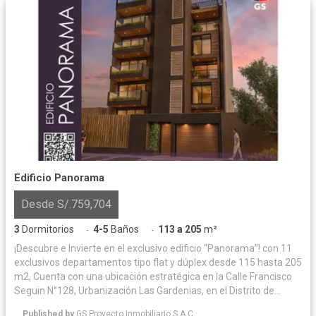
Edificio Panorama
Desde S/.759,704
3
Dormitorios
4-5
Baños
113 a 205
m²
·
·
¡Descubre e Invierte en el exclusivo edificio “Panorama”! con 11
exclusivos departamentos tipo flat y dúplex desde 115 hasta 205
m2, Cuenta con una ubicación estratégica en la Calle Francisco
Seguin N°128, Urbanización Las Gardenias, en el Distrito de
Santiago de Surco (Altura de la Cuadra 20 de la Av. Velazco
Published by
GS Proyecto Inmobiliario S.A.C.