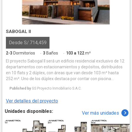
SABOGAL II
Desde S/.714,459
2-3
Dormitorios
3
Baños
103 a 122
m²
·
·
El proyecto Sabogal II será un edificio residencial exclusivo de 12
departamentos con estacionamientos y depósitos, distribuidos
en 10 flats y 2 dúplex, con áreas que van desde 103 m² hasta
252 m². Uno de los dúplex destaca por contar con piscina
privada, amplias terrazas y zona de parrilla, mientras que el
Published by
GS Proyecto Inmobiliario S.A.C.
segundo ofrece una amplia terraza con parrilla, ideal para el
disfrute familiar.
Ver detalles del proyecto
Unidades disponibles:
Ver más unidades