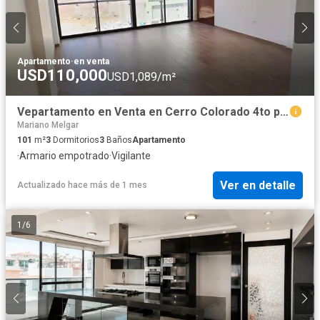
Apartamento
·
en venta
USD110,000
USD1,089/m²
Vepartamento en Venta en Cerro Colorado 4to piso
Mariano Melgar
101
m²
3
Dormitorios
3
Baños
Apartamento
·
Armario empotrado
·
Vigilante
Ver en detalle
Actualizado hace más de 1 mes
1
/
6