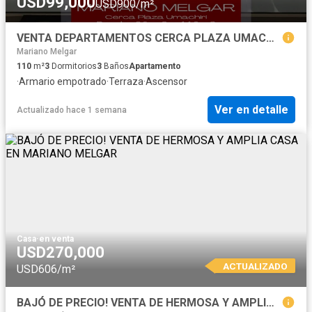
USD99,000
USD900/m²
VENTA DEPARTAMENTOS CERCA PLAZA UMACHIRI - MARIANO MELGAR
Mariano Melgar
110
m²
3
Dormitorios
3
Baños
Apartamento
·
Armario empotrado
·
Terraza
·
Ascensor
Ver en detalle
Actualizado hace 1 semana
Casa
·
en venta
USD270,000
ACTUALIZADO
USD606/m²
BAJÓ DE PRECIO! VENTA DE HERMOSA Y AMPLIA CASA EN MARIANO MELGAR