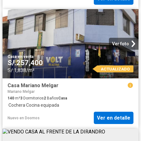
Ver foto
Casa
·
en venta
S/.257,400
ACTUALIZADO
S/.1,838/m²
Casa Mariano Melgar
Mariano Melgar
140
m²
3
Dormitorios
2
Baños
Casa
·
Cochera
·
Cocina equipada
Ver en detalle
Nuevo
en
Doomos