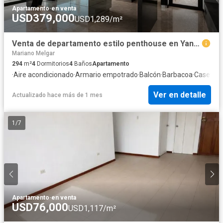
Apartamento
·
en venta
USD379,000
USD1,289/m²
Venta de departamento estilo penthouse en Yanahuara
Mariano Melgar
294
m²
4
Dormitorios
4
Baños
Apartamento
·
Aire acondicionado
·
Armario empotrado
·
Balcón
·
Barbacoa
·
Caseta de
Ver en detalle
Actualizado hace más de 1 mes
1
/
7
Apartamento
·
en venta
USD76,000
USD1,117/m²