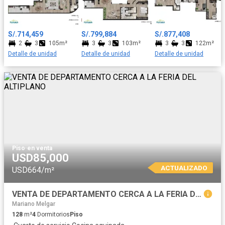
S/.714,459
S/.799,884
S/.877,408
2
3
105m²
3
3
103m²
3
3
122m²
Detalle de unidad
Detalle de unidad
Detalle de unidad
Piso
·
en venta
USD85,000
ACTUALIZADO
USD664/m²
VENTA DE DEPARTAMENTO CERCA A LA FERIA DEL ALTIPLANO
Mariano Melgar
128
m²
4
Dormitorios
Piso