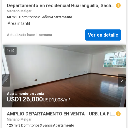
Departamento en residencial Huaranguillo, Sachaca.
Mariano Melgar
68
m²
3
Dormitorios
2
Baños
Apartamento
·
Área infantil
Ver en detalle
Actualizado hace 1 semana
1
/
10
Apartamento
·
en venta
USD126,000
USD1,008/m²
AMPLIO DEPARTAMENTO EN VENTA - URB. LA FLORIDA (JLByR)
Mariano Melgar
125
m²
3
Dormitorios
3
Baños
Apartamento