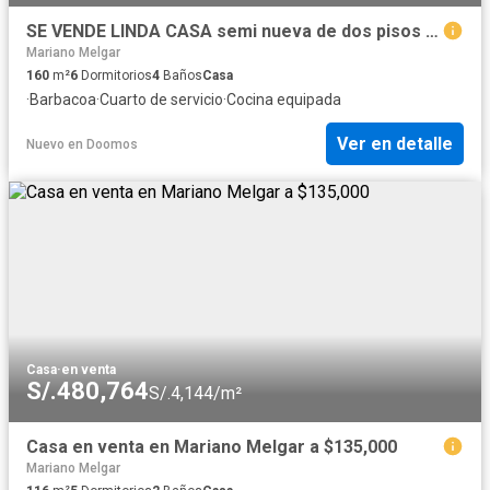
SE VENDE LINDA CASA semi nueva de dos pisos con departamento interno y finos acabados
Mariano Melgar
160
m²
6
Dormitorios
4
Baños
Casa
·
Barbacoa
·
Cuarto de servicio
·
Cocina equipada
Ver en detalle
Nuevo
en
Doomos
Casa
·
en venta
S/.480,764
S/.4,144/m²
Casa en venta en Mariano Melgar a $135,000
Mariano Melgar