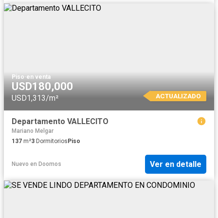
Piso
·
en venta
USD180,000
ACTUALIZADO
USD1,313/m²
Departamento VALLECITO
Mariano Melgar
137
m²
3
Dormitorios
Piso
Ver en detalle
Nuevo
en
Doomos