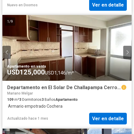
Ver en detalle
Nuevo
en
Doomos
1
/
9
Apartamento
·
en venta
USD125,000
USD1,146/m²
Departamento en El Solar De Challapampa Cerro Colorado
Mariano Melgar
109
m²
3
Dormitorios
3
Baños
Apartamento
·
Armario empotrado
·
Cochera
Ver en detalle
Actualizado hace 1 mes