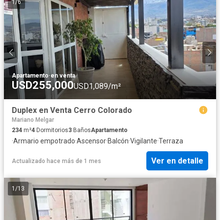
1
/
6
Apartamento
·
en venta
USD255,000
USD1,089/m²
Duplex en Venta Cerro Colorado
Mariano Melgar
234
m²
4
Dormitorios
3
Baños
Apartamento
·
Armario empotrado
·
Ascensor
·
Balcón
·
Vigilante
·
Terraza
Ver en detalle
Actualizado hace más de 1 mes
1
/
13