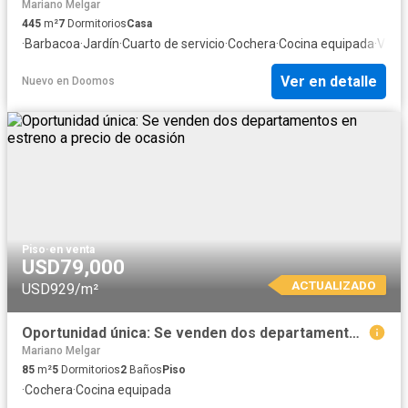
Mariano Melgar
445
m²
7
Dormitorios
Casa
·
Barbacoa
·
Jardín
·
Cuarto de servicio
·
Cochera
·
Cocina equipada
·
Vigil
Ver en detalle
Nuevo
en
Doomos
Piso
·
en venta
USD79,000
ACTUALIZADO
USD929/m²
Oportunidad única: Se venden dos departamentos en estreno a precio de ocasión
Mariano Melgar
85
m²
5
Dormitorios
2
Baños
Piso
·
Cochera
·
Cocina equipada