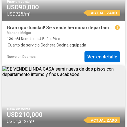
Piso
·
en venta
USD90,000
ACTUALIZADO
USD725/m²
Gran oportunidad! Se vende hermoso departamento en mariano melgar!
Mariano Melgar
124
m²
4
Dormitorios
4
Baños
Piso
·
Cuarto de servicio
·
Cochera
·
Cocina equipada
Ver en detalle
Nuevo
en
Doomos
Casa
·
en venta
USD210,000
ACTUALIZADO
USD1,312/m²