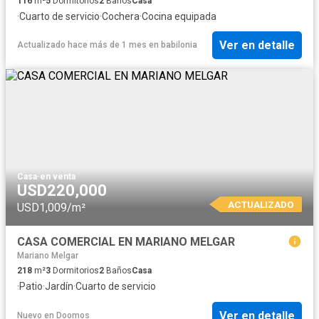
116
m²
5
Dormitorios
2
Baños
Casa
·
Cuarto de servicio
·
Cochera
·
Cocina equipada
Ver en detalle
Actualizado hace más de 1 mes
en
babilonia
Casa
·
en venta
USD220,000
ACTUALIZADO
USD1,009/m²
CASA COMERCIAL EN MARIANO MELGAR
Mariano Melgar
218
m²
3
Dormitorios
2
Baños
Casa
·
Patio
·
Jardín
·
Cuarto de servicio
Ver en detalle
Nuevo
en
Doomos