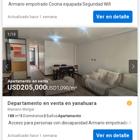
·
Armario empotrado
·
Cocina equipada
·
Seguridad
·
Wifi
Ver en detalle
Actualizado hace 1 semana
1
/
10
Apartamento
·
en venta
USD205,000
USD1,090/m²
Departamento en venta en yanahuara
Mariano Melgar
188
m²
3
Dormitorios
3
Baños
Apartamento
·
Acceso para personas con discapacidad
·
Armario empotrado
·
Asce
Ver en detalle
Actualizado hace 1 semana