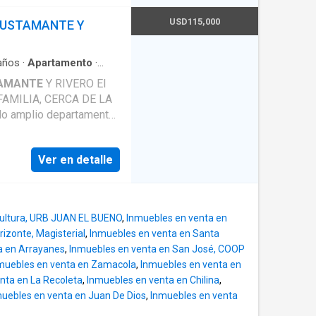
a comedor, cocina, baño
leras de acceso al
USD115,000
BUSTAMANTE Y
ra metálica y techo de
sión y personalización
ada a solo dos cuadras
años
·
Apartamento
·
idad
ncarios y tiendas de
AMANTE
Y RIVERO El
rques y canchas
familia. - A solo 20
. ¡No dejes
amante
y Rivero, como
pio hogar con amplias
Ver en detalle
zona tranquila y segura,
a ofrecerte. ¡Contáctanos ahora!
s Andrés Avelino
icamente ubicado con
erdes, ideal para
cultura, URB JUAN EL BUENO
,
Inmuebles en venta en
rizonte, Magisterial
,
Inmuebles en venta en Santa
acios amplios. • Todos
a en Arrayanes
,
Inmuebles en venta en San José, COOP
egla, lista para la venta
muebles en venta en Zamacola
,
Inmuebles en venta en
: - Sala -
nta en La Recoleta
,
Inmuebles en venta en Chilina
,
ipal
uebles en venta en Juan De Dios
,
Inmuebles en venta