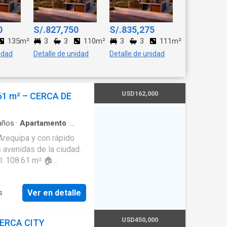
0
S/.827,750
S/.835,275
135m²
3
3
110m²
3
3
111m²
idad
Detalle de unidad
Detalle de unidad
USD162,000
1 m² – CERCA DE
años
·
Apartamento
·
a
·
Terraza
Arequipa y con rápido
 avenidas de la ciudad.
ocina moderna de
ios ✔️ 2 baños completos
Ver en detalle
s
cios iluminados y
dad ✔️ Ideal para vivir o
USD450,000
CERCA CITY