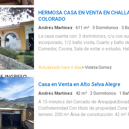
HERMOSA CASA EN VENTA EN CHALL
COLORADO
Andrés Martinez
·
611
m²
·
3
Dormitorios
·
3
B
Armario empotrado
·
Balcón
·
Caseta de vigilanc
La casa cuenta con: 3 dormitorios, c/u con su 
Cochera
·
Jardín
·
Vigilante
·
Terraza
·
Wifi
incorporado, 1/2 baño visita, Cuarto y baño de
Comedor, Cocina, Sala de estar o estudio, Hal
en altillo, Terraza-Azotea con parrilla, horno, 
Lavandería con 2 pozas y closet, Depósito, C
Actualizado hace 6 días
> Violeta Gómez
implementos de limpieza, Cochera para dos ca
ingreso y posterior, Los tres baños de los do
Casa en Venta en Alto Selva Alegre
Andrés Martinez
·
42
m²
·
2
Dormitorios
·
1
Ba
A 15 minutos del Cercado de ArequipaUbicado
Confraternidad Con título de propiedad Zona tranqui
terreno: 200 m² Área de construcción: 42 m² Precio: $ 55,000 dólares
Características: • Sala • Cocina • 2 habitaciones • Espacio de usos
múltiples • Baño • Cochera Inmobiliaria COVIM Constructora e