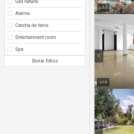
Gas natural
1
/
11
Alarma
Cancha de tenis
Entertainment room
Spa
Borrar filtros
1
/
19