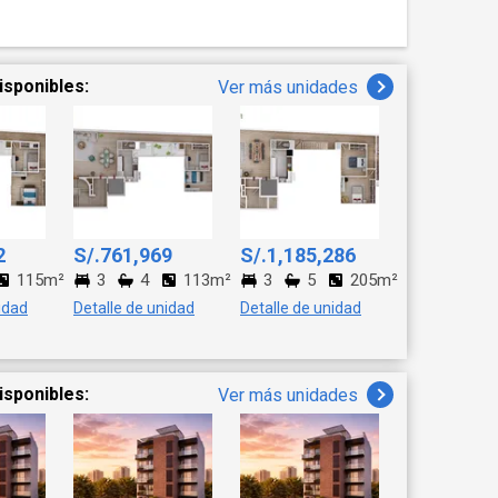
R ÁREA
9 6 8 0 0----
isponibles:
Ver más unidades
2
S/.761,969
S/.1,185,286
115m²
3
4
113m²
3
5
205m²
idad
Detalle de unidad
Detalle de unidad
isponibles:
Ver más unidades