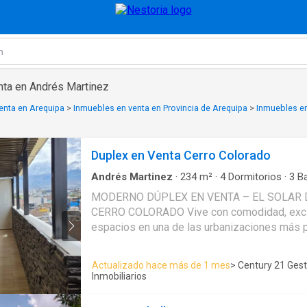
nta en Andrés Martinez
enta en Arequipa
>
Inmuebles en venta en Provincia de Arequipa
>
Inmuebles en
Duplex en Venta Cerro Colorado
Andrés Martinez
·
234
m²
·
4
Dormitorios
·
3
B
Armario empotrado
·
Ascensor
·
Balcón
·
Vigila
MODERNO DÚPLEX EN VENTA – EL SOLAR
CERRO COLORADO Vive con comodidad, excl
espacios en una de las urbanizaciones más 
Arequipa. Este moderno dúplex ha sido diseña
funcionalidad y momentos inolvidables en fami
Actualizado hace más de 1 mes
> Century 21 Ges
04 amplias habitaciones - Sala con excelente 
Inmobiliarios
Cocina moderna y funcional - Comedor principa
- Comedor de diario - Área de parrillas ideal 