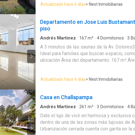
Actualizado hace 6 días
> Nest Inmobiliarias
Inmobiliaria
Departamento en Jose Luis Bustamante
piso
Andrés Martinez
·
167
m²
·
4
Dormitorios
·
3
B
Balcón
·
Cochera
·
Electricidad
·
Cuarto de servi
A 3 minutos de las saunas de la Av. Dolores3
Ideal para familias que buscan espacio, com
ubicación Área del departamento: 167 m² Área de cochera: 19m²
Precio del departamento: $133,000 dólares P
15,000 dólares Características: • Cocina amoblada con reposteros
Actualizado hace 6 días
> Nest Inmobiliarias
altos y bajos • Sala – comedor • 4 habitacion
baño privado, 3 habitaciones secundarias) • 
Lavandería independiente • Acceso a la terra
Casa en Challapampa
agua independientes Vive con estilo en este amplio y elegante
departamento. Inmobiliaria COVIM Const
Andrés Martinez
·
261
m²
·
3
Dormitorios
·
4
B
Date el lujo de vivir en hermosa y exclusiva 
dentro de una de las zonas más lujosas de A
Urbanización cerrada cuenta con garita en la 