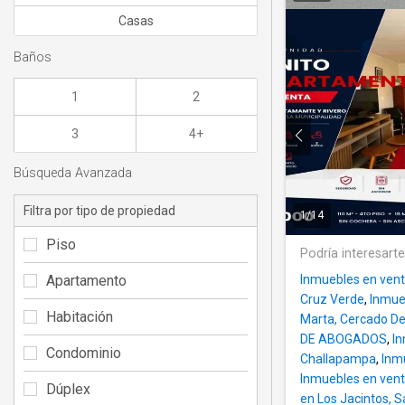
Casas
Baños
1
2
3
4+
Búsqueda Avanzada
Filtra por tipo de propiedad
1
/
14
Piso
Podría interesart
Apartamento
Inmuebles en vent
Cruz Verde
,
Inmue
Habitación
Marta, Cercado D
DE ABOGADOS
,
In
Condominio
Challapampa
,
Inm
Inmuebles en ven
Dúplex
en Los Jacintos, S