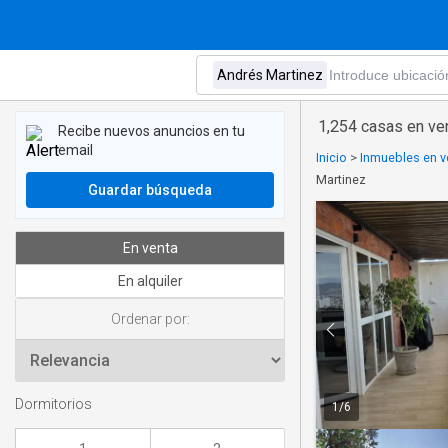
1,254 casas en ve
Recibe nuevos anuncios en tu
email
Inicio
>
Inmuebles en v
Martinez
Guardar búsqueda
En venta
En alquiler
Ordenar por:
Dormitorios
1
/
6