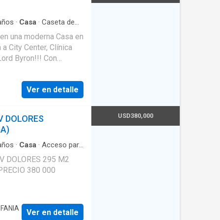
ran crecimiento y alta
✔️ Fácil acceso al
años
·
Casa
·
Caseta de
 ✔️ Rodeado de
r en una moderna Casa en
 a City Center, Clínica
Estructura construida
Lord Byron!!! Con
ntre USD 1,380 y USD
 baño social,
re USD 1,450 y USD 1,500
Ver en detalle
 etc, con salida a amplia
USD380,000
V DOLORES
de este exclusivo
A)
años
·
Casa
·
Acceso para
LORES 295 M2
EFANIA
Ver en detalle