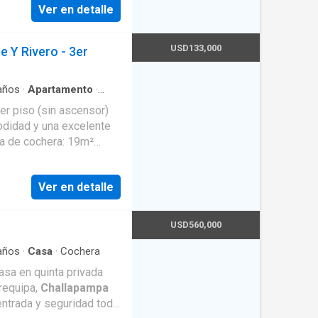
Ver en detalle
USD133,000
 Y Rivero - 3er
años
·
Apartamento
·
cio
·
Agua
er piso (sin ascensor)
odidad y una excelente
recio de cochera: $
Ver en detalle
es (1 habitación con
2 baños secundarios •
za • Medidores de luz y
USD560,000
ructora e Inmobiliaria
años
·
Casa
·
Cochera
casa en quinta privada
requipa,
Challapampa
entrada y seguridad todo