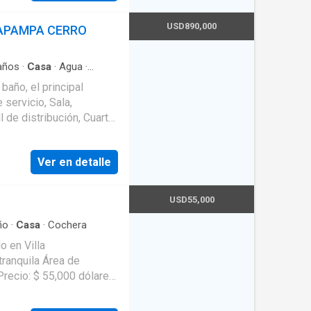
USD890,000
APAMPA CERRO
años
·
Casa
·
Agua
·
ia
·
Cuarto de servicio
·
baño, el principal
 servicio, Sala,
l de distribución, Cuarto
2 lavatorios y baño,
uarto para guardar
Ver en detalle
rros en línea, Jardín de
rmitorios tienen closets
USD55,000
ño
·
Casa
·
Cochera
 en Villa
la Área de