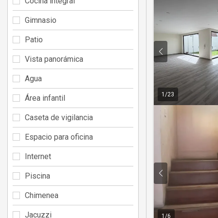
Cocina integral
Gimnasio
Patio
Vista panorámica
Agua
1
/
23
Área infantil
Caseta de vigilancia
Espacio para oficina
Internet
Piscina
Chimenea
Jacuzzi
1
/
6