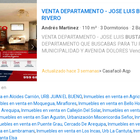
un piso con un área de 56m2, que incluye sal
completo y una espaciosa habitación. - Esca
VENTA DEPARTAMENTO - JOSE LUIS 
segundo piso, el cual cuenta con una estructu
RIVERO
calamina, ofreciendo posibilidades de expan
según tus necesidades. - Ubicación privilegi
Andrés Martinez
·
110
m²
·
3
Dormitorios
·
2
B
Armario empotrado
·
Cuarto de servicio
·
Segur
del transporte público, farmacias, agentes ba
VENTA DEPARTAMENTO - JOSE LUIS
BUST
abastos. Además, en la zona encontrarás pa
DEPARTAMENTO QUE BUSCABAS PARA TU FAMILIA, CERCA DE LA
deportivas para el entretenimiento de toda la 
MUNICIPALIDAD Y AVENIDA DOLORES Vendo amplio departamento,
minutos del centro de la ciudad en transporte público
está ubicado en el distritode José Luis
Bust
pasar esta oportunidad única de tener tu pro
referencia cerca de la municipalidad y avenida Dolores; Este
áreas verdes! Agenda tu visita hoy mismo y descubre todo lo que
Actualizado hace 3 semanas
> Casafacil-Aqp
espacioso departamento se encuentra en una 
esta propiedad tiene par
cerca de avenidas principales como Avenida
Cáceres y avenida Estados Unidos. Estratég
e en
acceso rápido a vías principales y entornos v
a en Alcides Carrión, URB JUAN EL BUENO
,
Inmuebles en venta en Agri
quienes buscan seguridad y comodidad. Características principales: •
bles en venta en Moquegua, Miraflores
,
Inmuebles en venta en Bello Ho
Piso 4to nivel • Excelente distribución y esp
e Arequipa
,
Inmuebles en venta en Callejón Del Solar
,
Inmuebles en vent
los servicios habilitados • Documentación en r
muebles en venta en San Agustin, Urbanización Miscericordia Señor
,
In
El departamento cuenta con la siguiente distribución
uebles en venta en Puente Grau, Cercado De Arequipa
,
Inmuebles en ve
Comedor - Cocina - Baño compartido completo - Dormitorio princ
ta en Lambramani
,
Inmuebles en venta en Los Incas, Urb La Cantuta
,
Inm
con baño - 02 Dormitorios secundarios - Lavandería - Cuarto de
anta Elsa