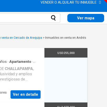
VENDER O ALQUILAR TU INMUEBLE
Ver mapa
 venta en Cercado de Arequipa
>
Inmuebles en venta en Andrés
USD255,000
años
·
Apartamento
·
nte
·
Terraza
 DE
CHALLAPAMPA
,
usividad y amplios
prestigiosas de
do para brindar confort,
lia. Características: -
tores
Ver en detalle
iluminación natural -
l - Hall de distribución
para reuniones y