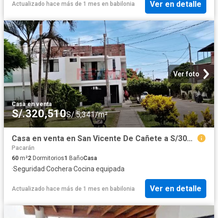
Ver en detalle
Actualizado hace más de 1 mes
en
babilonia
Ver foto
Casa
·
en venta
S/.320,510
S/.5,341/m²
Casa en venta en San Vicente De Cañete a S/309,600
Pacarán
60
m²
2
Dormitorios
1
Baño
Casa
·
Seguridad
·
Cochera
·
Cocina equipada
Ver en detalle
Actualizado hace más de 1 mes
en
babilonia