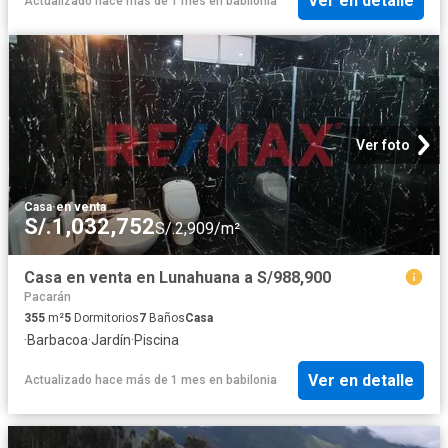
Ver en detalle
Actualizado hace más de 1 mes
en
babilonia
Ver foto
Casa
·
en venta
S/.1,032,752
S/.2,909/m²
Casa en venta en Lunahuana a S/988,900
Pacarán
355
m²
5
Dormitorios
7
Baños
Casa
·
Barbacoa
·
Jardín
·
Piscina
Ver en detalle
Actualizado hace más de 1 mes
en
babilonia