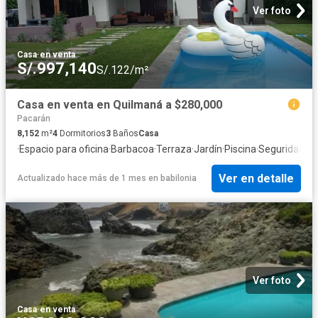
Ver foto
Casa
·
en venta
S/.997,140
S/.122/m²
Casa en venta en Quilmaná a $280,000
Pacarán
8,152
m²
4
Dormitorios
3
Baños
Casa
·
Espacio para oficina
·
Barbacoa
·
Terraza
·
Jardín
·
Piscina
·
Seguridad
·
Ja
Ver en detalle
Actualizado hace más de 1 mes
en
babilonia
Ver foto
Casa
·
en venta