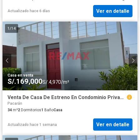
Ver en detalle
Actualizado hace 6 días
1
/
14
Casa
·
en venta
S/.169,000
S/.4,970/m²
Venta De Casa De Estreno En Condominio Privado En Cañete
Pacarán
34
m²
2
Dormitorios
1
Baño
Casa
Ver en detalle
Actualizado hace 1 semana