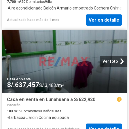
7,700
m²
20
Dormitorios
Villa
·
Aire acondicionado
·
Balcón
·
Armario empotrado
·
Cochera
·
Chimenea
Ver en detalle
Actualizado hace más de 1 mes
Ver foto
Casa
·
en venta
S/.637,457
S/.3,483/m²
Casa en venta en Lunahuana a S/622,920
Pacarán
183
m²
6
Dormitorios
3
Baños
Casa
·
Barbacoa
·
Jardín
·
Cocina equipada