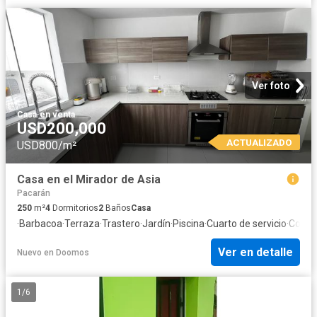
Ver foto
Casa
·
en venta
USD200,000
ACTUALIZADO
USD800/m²
Casa en el Mirador de Asia
Pacarán
250
m²
4
Dormitorios
2
Baños
Casa
·
Barbacoa
·
Terraza
·
Trastero
·
Jardín
·
Piscina
·
Cuarto de servicio
·
Cocin
Ver en detalle
Nuevo
en
Doomos
1
/
6