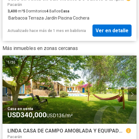
Pacarán
3,400
m²
5
Dormitorios
4
Baños
Casa
·
Barbacoa
·
Terraza
·
Jardín
·
Piscina
·
Cochera
Ver en detalle
Actualizado hace más de 1 mes
en
babilonia
Más inmuebles en zonas cercanas
1
/
36
Casa
·
en venta
USD340,000
USD136/m²
LINDA CASA DE CAMPO AMOBLADA Y EQUIPADA CON TERRAZA, PARRILLA Y PISCINA - QUILMANA
Pacarán