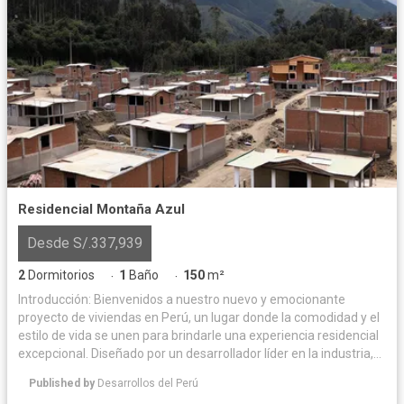
Residencial Montaña Azul
Desde S/.337,939
2
Dormitorios
1
Baño
150
m²
·
·
Introducción: Bienvenidos a nuestro nuevo y emocionante
proyecto de viviendas en Perú, un lugar donde la comodidad y el
estilo de vida se unen para brindarle una experiencia residencial
excepcional. Diseñado por un desarrollador líder en la industria,
este proyecto ofrece una combinación perfecta de arquitectura
Published by
Desarrollos del Perú
moderna, comodidades de primer nivel y ubicación estratégica