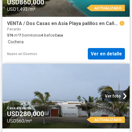
USD860,000
ACTUALIZADO
USD1,493/m²
VENTA / Dos Casas en Asia Playa palillos en Cañete
Pacarán
576
m²
7
Dormitorios
4
Baños
Casa
·
Cochera
Ver en detalle
Nuevo
en
Doomos
Ver foto
Casa
·
en venta
USD280,000
ACTUALIZADO
USD560/m²