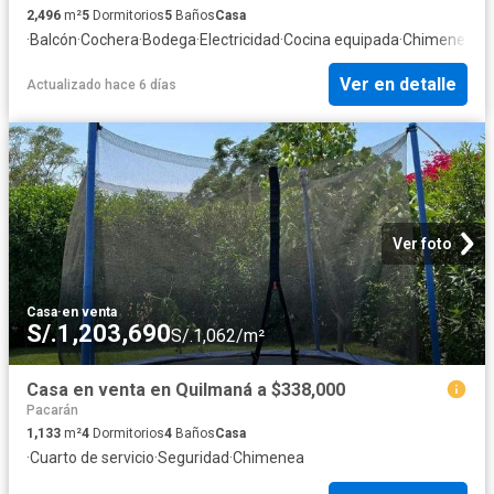
2,496
m²
5
Dormitorios
5
Baños
Casa
·
Balcón
·
Cochera
·
Bodega
·
Electricidad
·
Cocina equipada
·
Chimenea
·
Ja
Ver en detalle
Actualizado hace 6 días
Ver foto
Casa
·
en venta
S/.1,203,690
S/.1,062/m²
Casa en venta en Quilmaná a $338,000
Pacarán
1,133
m²
4
Dormitorios
4
Baños
Casa
·
Cuarto de servicio
·
Seguridad
·
Chimenea