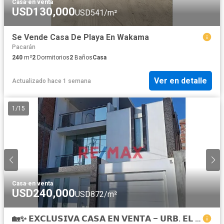
Casa
·
en venta
USD130,000
USD541/m²
Se Vende Casa De Playa En Wakama
Pacarán
240
m²
2
Dormitorios
2
Baños
Casa
Ver en detalle
Actualizado hace 1 semana
1
/
15
Casa
·
en venta
USD240,000
USD872/m²
🏡✨ 𝗘𝗫𝗖𝗟𝗨𝗦𝗜𝗩𝗔 𝗖𝗔𝗦𝗔 𝗘𝗡 𝗩𝗘𝗡𝗧𝗔 – 𝗨𝗥𝗕. 𝗘𝗟 𝗖𝗔𝗥𝗠𝗘𝗟𝗢, 𝗦𝗔𝗡 𝗩𝗜𝗖𝗘𝗡𝗧𝗘 𝗗𝗘 𝗖𝗔Ñ𝗘𝗧𝗘 | 𝗙𝗥𝗘𝗡𝗧𝗘 𝗔𝗟 𝗣𝗔𝗥𝗤𝗨𝗘