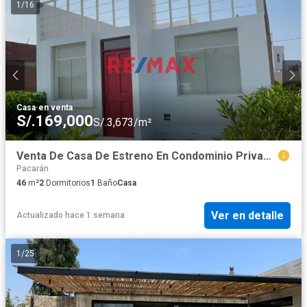
1
/
16
Casa
·
en venta
S/.169,000
S/.3,673/m²
Venta De Casa De Estreno En Condominio Privado En Cañete
Pacarán
46
m²
2
Dormitorios
1
Baño
Casa
Ver en detalle
Actualizado hace 1 semana
1
/
25