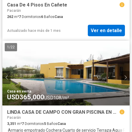
Casa De 4 Pisos En Cañete
Pacarán
262
m²
7
Dormitorios
6
Baños
Casa
Ver en detalle
Actualizado hace más de 1 mes
1
/
22
Casa
·
en venta
USD365,000
USD108/m²
LINDA CASA DE CAMPO CON GRAN PISCINA EN CONDOMINIO LA TOSCANA, CAÑETE
Pacarán
3,351
m²
7
Dormitorios
5
Baños
Casa
·
Armario empotrado
·
Cochera
·
Cuarto de servicio
·
Terraza
·
Agua
·
Pati