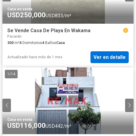
Casa
·
en venta
USD250,000
USD833/m²
Se Vende Casa De Playa En Wakama
Pacarán
300
m²
4
Dormitorios
4
Baños
Casa
Ver en detalle
Actualizado hace más de 1 mes
1
/
14
Casa
·
en venta
USD116,000
USD442/m²