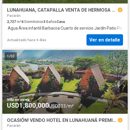
LUNAHUANA, CATAPALLA VENTA DE HERMOSA CASA DE CAMPO CON PISCINA Y FRUTALES 2,726 M2
Pacarán
2,727
m²
4
Dormitorios
3
Baños
Casa
·
Agua
·
Área infantil
·
Barbacoa
·
Cuarto de servicio
·
Jardín
·
Patio
·
Piscin
Ver en detalle
Actualizado hace 6 días
1
/
50
Villa
·
en venta
USD1,800,000
USD233/m²
OCASIÓN! VENDO HOTEL EN LUNAHUANÁ PREMIADO Y OPERANDO 100% RENTABLE
Pacarán