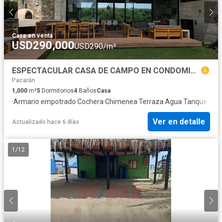
Casa
·
en venta
USD290,000
USD290/m²
ESPECTACULAR CASA DE CAMPO EN CONDOMINIO CERRADO EN QUILMANA CON DOS BOXES DE CABALLOS
Pacarán
1,000
m²
5
Dormitorios
4
Baños
Casa
·
Armario empotrado
·
Cochera
·
Chimenea
·
Terraza
·
Agua
·
Tanque de 
Ver en detalle
Actualizado hace 6 días
1
/
12