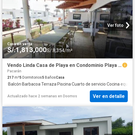
Ver foto
Casa
·
en venta
S/.1,813,000
S/.8,354/m²
Vendo Linda Casa de Playa en Condominio Playa Blanca, Asia, Cañete
Pacarán
217
m²
5
Dormitorios
5
Baños
Casa
·
Balcón
·
Barbacoa
·
Terraza
·
Piscina
·
Cuarto de servicio
·
Cocina equipa
Ver en detalle
Actualizado hace 2 semanas
en
Doomos