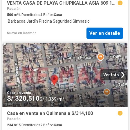
VENTA CASA DE PLAYA CHUPIKALLA ASIA 609 122 1
Pacarán
500
m²
4
Dormitorios
4
Baños
Casa
·
Barbacoa
·
Jardín
·
Piscina
·
Seguridad
·
Gimnasio
Ver en detalle
Nuevo
en
Doomos
Ver foto
Casa
·
en venta
S/.320,510
S/.1,369/m²
Casa en venta en Quilmana a S/314,100
Pacarán
234
m²
5
Dormitorios
2
Baños
Casa