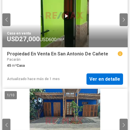
Casa
·
en venta
USD27,000
USD600/m²
Propiedad En Venta En San Antonio De Cañete
Pacarán
45
m²
Casa
Ver en detalle
Actualizado hace más de 1 mes
1
/
10