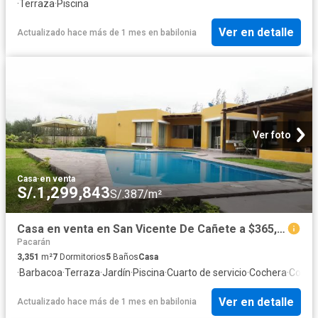
·
Terraza
·
Piscina
Ver en detalle
Actualizado hace más de 1 mes
en
babilonia
Ver foto
Casa
·
en venta
S/.1,299,843
S/.387/m²
Casa en venta en San Vicente De Cañete a $365,000
Pacarán
3,351
m²
7
Dormitorios
5
Baños
Casa
·
Barbacoa
·
Terraza
·
Jardín
·
Piscina
·
Cuarto de servicio
·
Cochera
·
Cocin
Ver en detalle
Actualizado hace más de 1 mes
en
babilonia