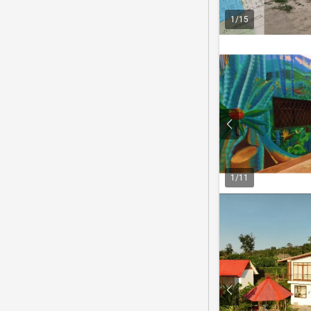
1
/
15
1
/
11