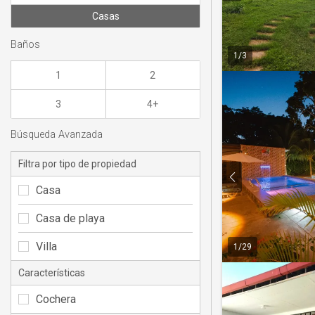
Casas
Baños
1
/
3
1
2
3
4+
Búsqueda Avanzada
Filtra por tipo de propiedad
Casa
Casa de playa
Villa
1
/
29
Características
Cochera