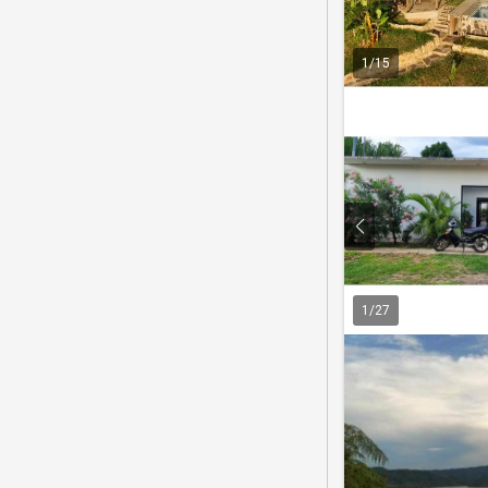
1
/
15
1
/
27