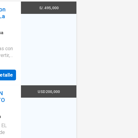
S/.495,000
on
 La
sa
ñas con
rtir,
n gran
e
etalle
a de 115
 3
a de 35
USD200,000
N
rdes 🚗
TO
dén
llar
a
irbnb ✔
 EL
uevo
de
 tu