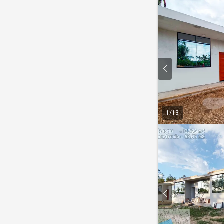
1
/
13