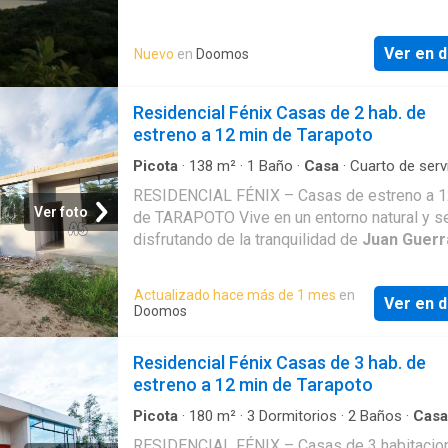
piso: bosque primario y secundario Tercer pi
zona plana Cuenta con un riachuelo, minas de
Ver en d
Nuevo
en
Doomos
tierra blanca (porcelana), camino ecológico. 
tranquila, impecable, 41 ha
Residencial Fénix Casas de 2 hab. de
estreno a 12 min de Tarapoto
Picota
·
138
m²
·
1
Baño
·
Casa
·
Cuarto de serv
Cochera
·
Cocina equipada
RESIDENCIAL FÉNIX – Casas de estreno a 1
Ver foto
de TARAPOTO ‍‍Vive en un entorno natural y s
disfrutando de la tranquilidad de
Juan Guerr
solo 12 minutos del centro de Tarapoto.Resi
FÉNIX te ofrece modernas casas de estreno
Actualizado hace más de 1 mes
en
Ver en d
huerta cercado con muro perimétrico y vered
Doomos
concreto al rededor de todo el proyecto, ad
contar con estructura con proyección a 2 pis
Residencial Fénix Casas de 3 hab. de
azotea. Ideales para quienes buscan indepen
estreno a 12 min de Tarapoto
aire puro y conexión con la naturaleza
Características principales? Sala y comedor
Picota
·
180
m²
·
3
Dormitorios
·
2
Baños
·
Casa
Cuarto de servicio
·
Cochera
·
Cocina equipada
integrados? Cocina funcional con buena ilum
RESIDENCIAL FÉNIX – Casas de 3 habitacio