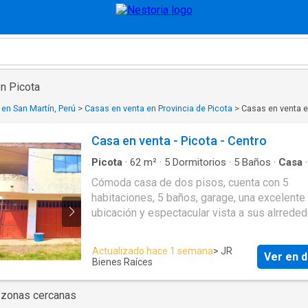
en Picota
en San Martín, Perú
>
Casas en venta en Provincia de Picota
>
Casas en venta e
Casa en venta - Picota - Centro
Picota
·
62
m²
·
5
Dormitorios
·
5
Baños
·
Casa
·
Cochera
Cómoda casa de dos pisos, cuenta con 5
habitaciones, 5 baños, garage, una excelente
ubicación y espectacular vista a sus alrrede
Actualizado hace 1 semana
> JR
Ver en d
Bienes Raíces
 zonas cercanas