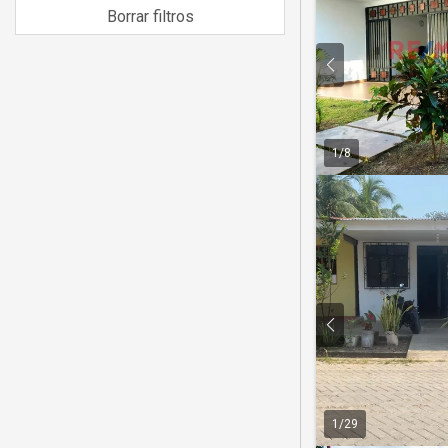
Borrar filtros
1
/
8
1
/
29