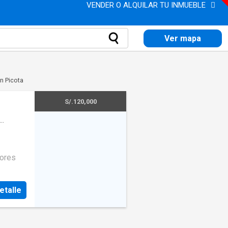
VENDER O ALQUILAR TU INMUEBLE
Ver mapa
n Picota
S/.120,000
dores
etalle