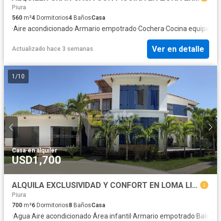
Piura
560
m²
4
Dormitorios
4
Baños
Casa
·
Aire acondicionado
·
Armario empotrado
·
Cochera
·
Cocina equipada
·
Ver en detalle
Actualizado hace 3 semanas
1
/
10
Casa
·
en alquiler
USD1,700
ALQUILA EXCLUSIVIDAD Y CONFORT EN LOMA LINDA – EJIDOS
Piura
700
m²
6
Dormitorios
8
Baños
Casa
·
Agua
·
Aire acondicionado
·
Área infantil
·
Armario empotrado
·
Balcón
·