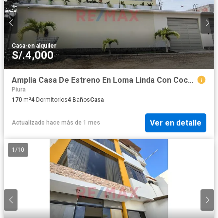
Casa
·
en alquiler
S/.4,000
Amplia Casa De Estreno En Loma Linda Con Cochera Y Aire Acondicionado En Alquiler
Piura
170
m²
4
Dormitorios
4
Baños
Casa
Ver en detalle
Actualizado hace más de 1 mes
1
/
10