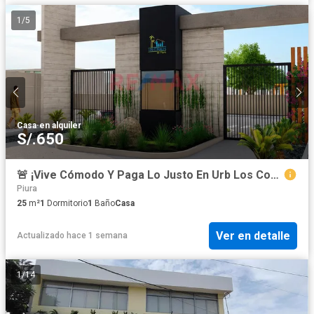
1
/
5
Casa
·
en alquiler
S/.650
🚨 ¡Vive Cómodo Y Paga Lo Justo En Urb Los Corales Ii . Piura !
Piura
25
m²
1
Dormitorio
1
Baño
Casa
Ver en detalle
Actualizado hace 1 semana
1
/
14