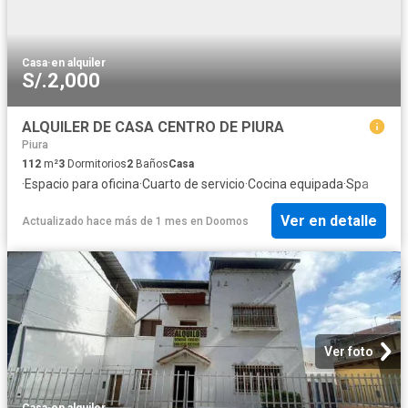
Casa
·
en alquiler
S/.2,000
ALQUILER DE CASA CENTRO DE PIURA
Piura
112
m²
3
Dormitorios
2
Baños
Casa
·
Espacio para oficina
·
Cuarto de servicio
·
Cocina equipada
·
Spa
Ver en detalle
Actualizado hace más de 1 mes
en
Doomos
Ver foto