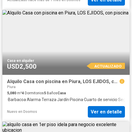
Casa
·
en alquiler
USD2,500
ACTUALIZADO
Alquilo Casa con piscina en Piura, LOS EJIDOS, con piscina
Piura
5,080
m²
4
Dormitorios
5
Baños
Casa
·
Barbacoa
·
Alarma
·
Terraza
·
Jardín
·
Piscina
·
Cuarto de servicio
·
Seguri
Ver en detalle
Nuevo
en
Doomos