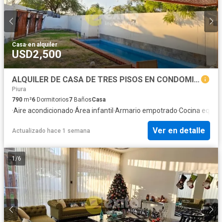
Casa
·
en alquiler
USD2,500
ALQUILER DE CASA DE TRES PISOS EN CONDOMINIO PRIVADO LOMA BLANCA, LOS EJIDOS PIURA
Piura
790
m²
6
Dormitorios
7
Baños
Casa
·
Aire acondicionado
·
Área infantil
·
Armario empotrado
·
Cocina equip
Ver en detalle
Actualizado hace 1 semana
1
/
6