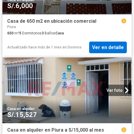
Casa
·
en alquiler
S/.6,000
Casa de 650 m2 en ubicación comercial
Piura
650
m²
5
Dormitorios
3
Baños
Casa
Ver en detalle
Actualizado hace más de 1 mes
en
Doomos
Ver foto
Casa
·
en alquiler
S/.15,527
Casa en alquiler en Piura a S/15,000 al mes