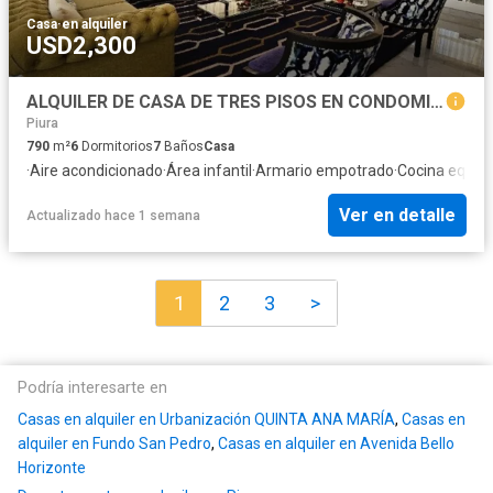
Casa
·
en alquiler
USD2,300
ALQUILER DE CASA DE TRES PISOS EN CONDOMINIO PRIVADO LOMA BLANCA, LOS EJIDOS PIURA
Piura
790
m²
6
Dormitorios
7
Baños
Casa
·
Aire acondicionado
·
Área infantil
·
Armario empotrado
·
Cocina equip
Ver en detalle
Actualizado hace 1 semana
1
2
3
>
Podría interesarte en
Casas en alquiler en Urbanización QUINTA ANA MARÍA
,
Casas en
alquiler en Fundo San Pedro
,
Casas en alquiler en Avenida Bello
Horizonte