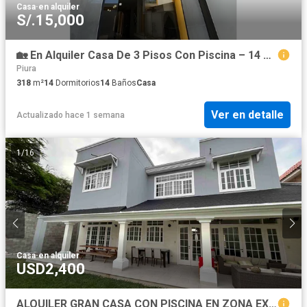
Casa
·
en alquiler
S/.15,000
🏡 En Alquiler Casa De 3 Pisos Con Piscina – 14 Habitaciones Con Baño At 242M2 Ac 318M2 Laguna Del Chipe
Piura
318
m²
14
Dormitorios
14
Baños
Casa
Ver en detalle
Actualizado hace 1 semana
1
/
16
Casa
·
en alquiler
USD2,400
ALQUILER GRAN CASA CON PISCINA EN ZONA EXCLUSIVA - URB LOMA BLANCA