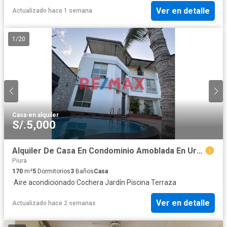
Ver en detalle
Actualizado hace 1 semana
1
/
20
Casa
·
en alquiler
S/.5,000
Alquiler De Casa En Condominio Amoblada En Urb.Cocos Del Chipe//ID: 1185446
Piura
170
m²
5
Dormitorios
3
Baños
Casa
·
Aire acondicionado
·
Cochera
·
Jardín
·
Piscina
·
Terraza
Ver en detalle
Actualizado hace 2 semanas