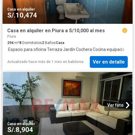
Casa
·
en alquiler
S/.10,474
Casa en alquiler en Piura a S/10,000 al mes
Piura
294
m²
8
Dormitorios
2
Baños
Casa
·
Espacio para oficina
·
Terraza
·
Jardín
·
Cochera
·
Cocina equipada
Ver en detalle
Actualizado hace más de 1 mes
en
babilonia
Ver foto
Casa
·
en alquiler
S/.8,904