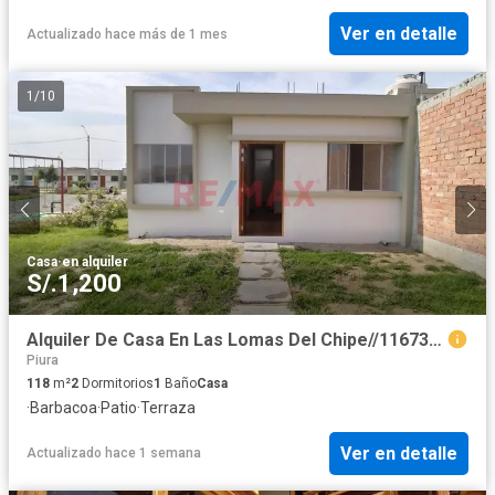
Ver en detalle
Actualizado hace más de 1 mes
1
/
10
Casa
·
en alquiler
S/.1,200
Alquiler De Casa En Las Lomas Del Chipe//1167340
Piura
118
m²
2
Dormitorios
1
Baño
Casa
·
Barbacoa
·
Patio
·
Terraza
Ver en detalle
Actualizado hace 1 semana