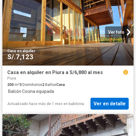
Ver foto
Casa
·
en alquiler
S/.7,123
Casa en alquiler en Piura a S/6,880 al mes
Piura
200
m²
3
Dormitorios
2
Baños
Casa
·
Balcón
·
Cocina equipada
Ver en detalle
Actualizado hace más de 1 mes
en
babilonia