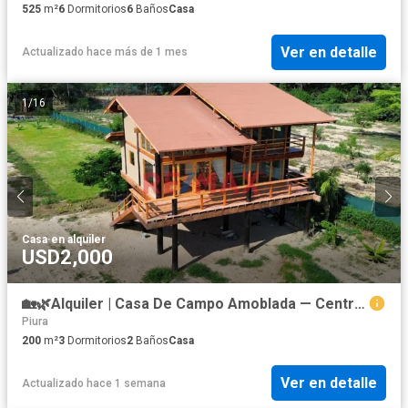
525
m²
6
Dormitorios
6
Baños
Casa
Ver en detalle
Actualizado hace más de 1 mes
1
/
16
Casa
·
en alquiler
USD2,000
🏡🌿Alquiler | Casa De Campo Amoblada — Centro Poblado La Mariposa, Piura 📌A 5 Min De La Upao👨‍🎓| Al Lado Del Club Náutico De Piura
Piura
200
m²
3
Dormitorios
2
Baños
Casa
Ver en detalle
Actualizado hace 1 semana