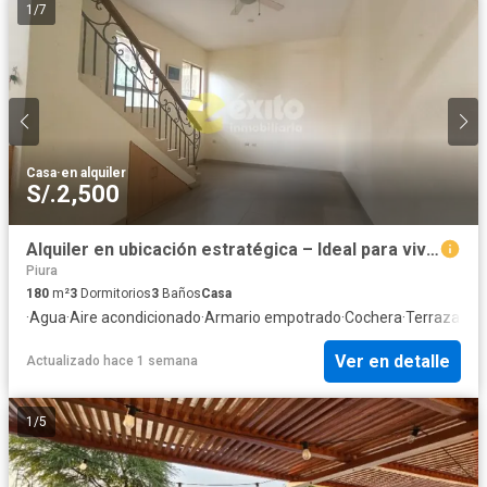
1
/
7
Casa
·
en alquiler
S/.2,500
Alquiler en ubicación estratégica – Ideal para vivienda, oficina o negocio
Piura
180
m²
3
Dormitorios
3
Baños
Casa
·
Agua
·
Aire acondicionado
·
Armario empotrado
·
Cochera
·
Terraza
·
Vis
Ver en detalle
Actualizado hace 1 semana
1
/
5