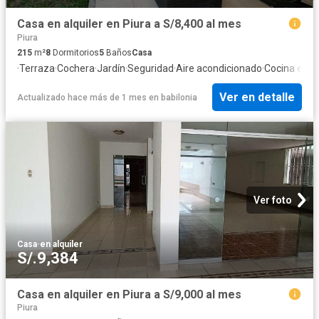
Casa en alquiler en Piura a S/8,400 al mes
Piura
215
m²
8
Dormitorios
5
Baños
Casa
·
Terraza
·
Cochera
·
Jardín
·
Seguridad
·
Aire acondicionado
·
Cocina equi
Ver en detalle
Actualizado hace más de 1 mes
en
babilonia
Ver foto
Casa
·
en alquiler
S/.9,384
Casa en alquiler en Piura a S/9,000 al mes
Piura