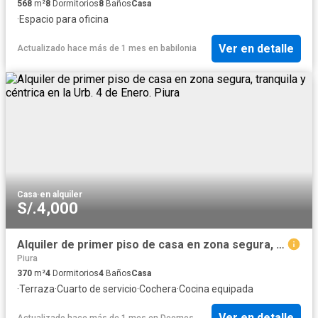
568
m²
8
Dormitorios
8
Baños
Casa
·
Espacio para oficina
Ver en detalle
Actualizado hace más de 1 mes
en
babilonia
Casa
·
en alquiler
S/.4,000
Alquiler de primer piso de casa en zona segura, tranquila y céntrica en la Urb. 4 de Enero. Piura
Piura
370
m²
4
Dormitorios
4
Baños
Casa
·
Terraza
·
Cuarto de servicio
·
Cochera
·
Cocina equipada
Ver en detalle
Actualizado hace más de 1 mes
en
Doomos