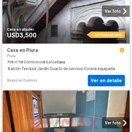
Ver foto
Casa
·
en alquiler
USD3,500
ACTUALIZADO
Casa en Piura
Piura
710
m²
10
Dormitorios
6
Baños
Casa
·
Balcón
·
Terraza
·
Jardín
·
Cuarto de servicio
·
Cocina equipada
Ver en detalle
Nuevo
en
Doomos
Ver foto