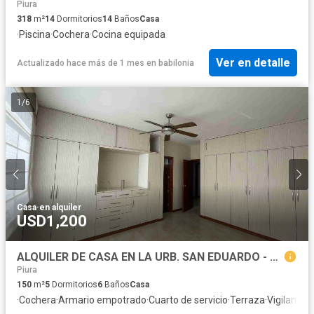
Piura
318
m²
14
Dormitorios
14
Baños
Casa
·
Piscina
·
Cochera
·
Cocina equipada
Ver en detalle
Actualizado hace más de 1 mes
en
babilonia
1
/
6
Casa
·
en alquiler
USD1,200
ALQUILER DE CASA EN LA URB. SAN EDUARDO - PIURA
Piura
150
m²
5
Dormitorios
6
Baños
Casa
·
Cochera
·
Armario empotrado
·
Cuarto de servicio
·
Terraza
·
Vigilante
·
J