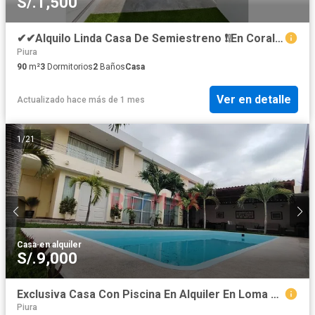
S/.1,500
✔✔Alquilo Linda Casa De Semiestreno ❗❕En Corales 2 Piura 📌En Esquina Al Costado De Parque📌 📐103 M2 Confort, Espacio Y Tranquilidad ✔✔
Piura
90
m²
3
Dormitorios
2
Baños
Casa
Ver en detalle
Actualizado hace más de 1 mes
1
/
21
Casa
·
en alquiler
S/.9,000
Exclusiva Casa Con Piscina En Alquiler En Loma Linda
Piura