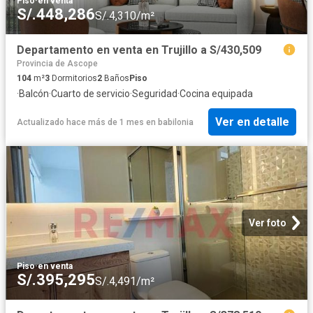
Piso
·
en venta
S/.448,286
S/.4,310/m²
Departamento en venta en Trujillo a S/430,509
Provincia de Ascope
104
m²
3
Dormitorios
2
Baños
Piso
·
Balcón
·
Cuarto de servicio
·
Seguridad
·
Cocina equipada
Ver en detalle
Actualizado hace más de 1 mes
en
babilonia
Ver foto
Piso
·
en venta
S/.395,295
S/.4,491/m²