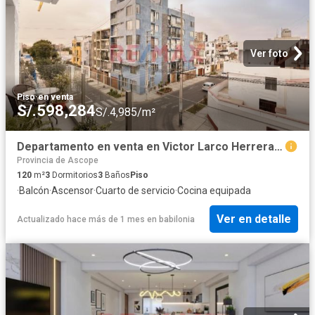
Ver foto
Piso
·
en venta
S/.598,284
S/.4,985/m²
Departamento en venta en Victor Larco Herrera a S/577,920
Provincia de Ascope
120
m²
3
Dormitorios
3
Baños
Piso
·
Balcón
·
Ascensor
·
Cuarto de servicio
·
Cocina equipada
Ver en detalle
Actualizado hace más de 1 mes
en
babilonia