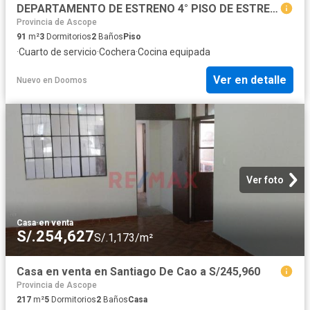
DEPARTAMENTO DE ESTRENO 4° PISO DE ESTRENO AV. COLIBRÍES FRENTE A PARQUE
Provincia de Ascope
91
m²
3
Dormitorios
2
Baños
Piso
·
Cuarto de servicio
·
Cochera
·
Cocina equipada
Ver en detalle
Nuevo
en
Doomos
Ver foto
Casa
·
en venta
S/.254,627
S/.1,173/m²
Casa en venta en Santiago De Cao a S/245,960
Provincia de Ascope
217
m²
5
Dormitorios
2
Baños
Casa