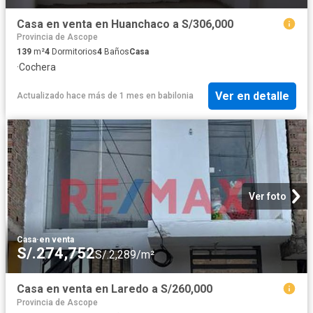
Casa en venta en Huanchaco a S/306,000
Provincia de Ascope
139
m²
4
Dormitorios
4
Baños
Casa
·
Cochera
Ver en detalle
Actualizado hace más de 1 mes
en
babilonia
Ver foto
Casa
·
en venta
S/.274,752
S/.2,289/m²
Casa en venta en Laredo a S/260,000
Provincia de Ascope