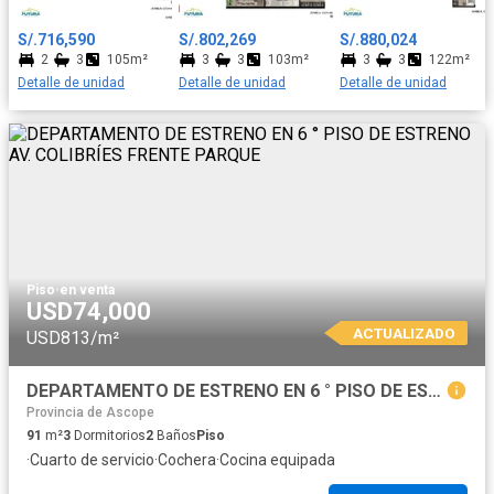
S/.716,590
S/.802,269
S/.880,024
2
3
105m²
3
3
103m²
3
3
122m²
Detalle de unidad
Detalle de unidad
Detalle de unidad
Piso
·
en venta
USD74,000
ACTUALIZADO
USD813/m²
DEPARTAMENTO DE ESTRENO EN 6 ° PISO DE ESTRENO AV. COLIBRÍES FRENTE PARQUE
Provincia de Ascope
91
m²
3
Dormitorios
2
Baños
Piso
·
Cuarto de servicio
·
Cochera
·
Cocina equipada