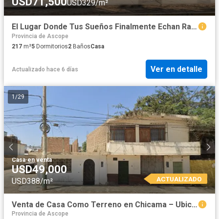
USD71,500
USD329/m²
El Lugar Donde Tus Sueños Finalmente Echan Raíces 🌳💖
Provincia de Ascope
217
m²
5
Dormitorios
2
Baños
Casa
Ver en detalle
Actualizado hace 6 días
1
/
29
Casa
·
en venta
USD49,000
ACTUALIZADO
USD388/m²
Venta de Casa Como Terreno en Chicama – Ubicación Estratégica
Provincia de Ascope