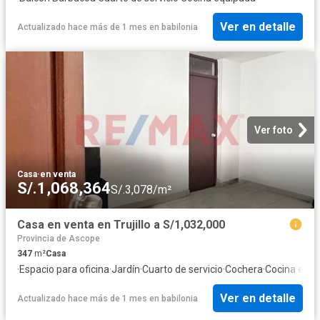
Ver en detalle
Actualizado hace más de 1 mes
en
babilonia
Ver foto
Casa
·
en venta
S/.1,068,364
S/.3,078/m²
Casa en venta en Trujillo a S/1,032,000
Provincia de Ascope
347
m²
Casa
·
Espacio para oficina
·
Jardín
·
Cuarto de servicio
·
Cochera
·
Cocina equi
Ver en detalle
Actualizado hace más de 1 mes
en
babilonia