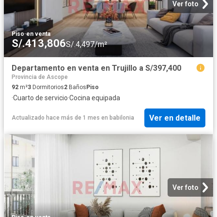
Ver foto
Piso
·
en venta
S/.413,806
S/.4,497/m²
Departamento en venta en Trujillo a S/397,400
Provincia de Ascope
92
m²
3
Dormitorios
2
Baños
Piso
·
Cuarto de servicio
·
Cocina equipada
Ver en detalle
Actualizado hace más de 1 mes
en
babilonia
Ver foto