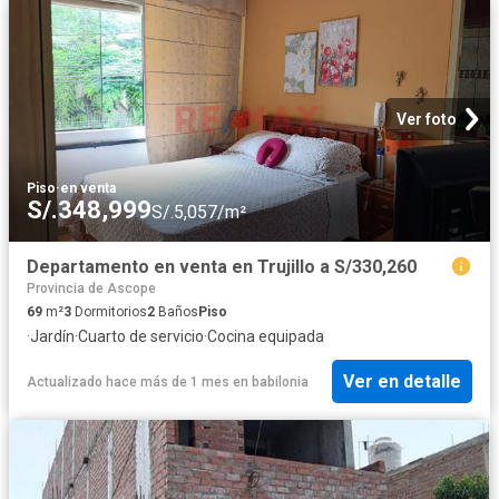
Ver foto
Piso
·
en venta
S/.348,999
S/.5,057/m²
Departamento en venta en Trujillo a S/330,260
Provincia de Ascope
69
m²
3
Dormitorios
2
Baños
Piso
·
Jardín
·
Cuarto de servicio
·
Cocina equipada
Ver en detalle
Actualizado hace más de 1 mes
en
babilonia