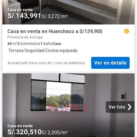
Casa
·
en venta
S/.143,991
S/.3,272/m²
Casa en venta en Huanchaco a S/139,900
Provincia de Ascope
44
m²
2
Dormitorios
1
Baño
Casa
·
Terraza
·
Seguridad
·
Cocina equipada
Ver en detalle
Actualizado hace más de 1 mes
en
babilonia
Ver foto
Casa
·
en venta
S/.320,510
S/.2,305/m²