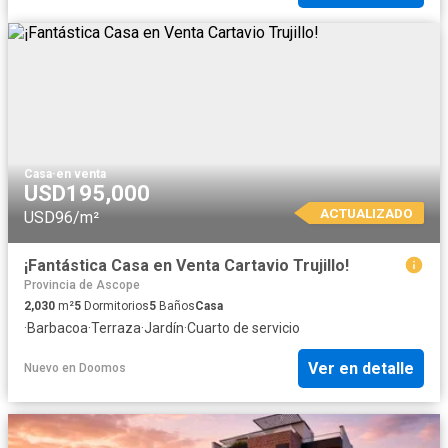
Casa
·
en venta
USD195,000
ACTUALIZADO
USD96/m²
¡Fantástica Casa en Venta Cartavio Trujillo!
Provincia de Ascope
2,030
m²
5
Dormitorios
5
Baños
Casa
·
Barbacoa
·
Terraza
·
Jardín
·
Cuarto de servicio
Ver en detalle
Nuevo
en
Doomos