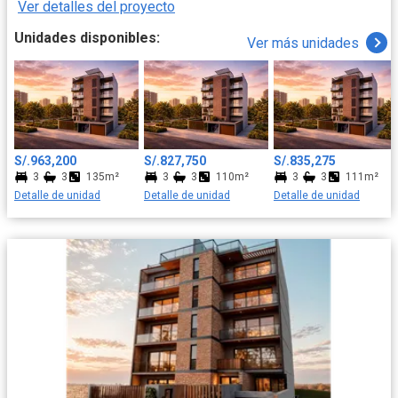
Ver detalles del proyecto
una extensión natural de su día a día. Esta es la ubicación
perfecta para construir los recuerdos más valiosos de su familia,
Unidades disponibles:
Ver más unidades
con la ciudad a sus pies y la comodidad de siempre tenerlo todo
cerca.
S/.963,200
S/.827,750
S/.835,275
3
3
135m²
3
3
110m²
3
3
111m²
Detalle de unidad
Detalle de unidad
Detalle de unidad