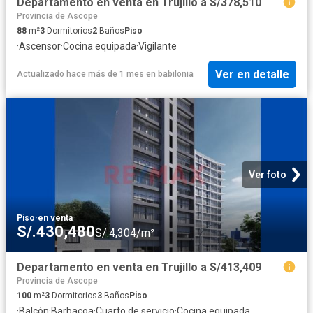
Departamento en venta en Trujillo a S/378,510
Provincia de Ascope
88
m²
3
Dormitorios
2
Baños
Piso
·
Ascensor
·
Cocina equipada
·
Vigilante
Ver en detalle
Actualizado hace más de 1 mes
en
babilonia
Ver foto
Piso
·
en venta
S/.430,480
S/.4,304/m²
Departamento en venta en Trujillo a S/413,409
Provincia de Ascope
100
m²
3
Dormitorios
3
Baños
Piso
·
Balcón
·
Barbacoa
·
Cuarto de servicio
·
Cocina equipada