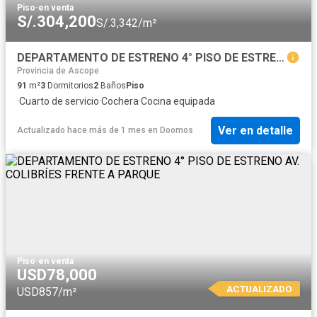
Piso
·
en venta
S/.304,200
S/.3,342/m²
DEPARTAMENTO DE ESTRENO 4° PISO DE ESTRENO AV. COLIBRÍES FRENTE A PARQUE
Provincia de Ascope
91
m²
3
Dormitorios
2
Baños
Piso
·
Cuarto de servicio
·
Cochera
·
Cocina equipada
Ver en detalle
Actualizado hace más de 1 mes
en
Doomos
Piso
·
en venta
USD78,000
ACTUALIZADO
USD857/m²