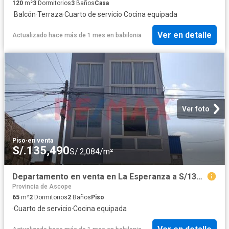
120
m²
3
Dormitorios
3
Baños
Casa
·
Balcón
·
Terraza
·
Cuarto de servicio
·
Cocina equipada
Ver en detalle
Actualizado hace más de 1 mes
en
babilonia
Ver foto
Piso
·
en venta
S/.135,490
S/.2,084/m²
Departamento en venta en La Esperanza a S/130,500
Provincia de Ascope
65
m²
2
Dormitorios
2
Baños
Piso
·
Cuarto de servicio
·
Cocina equipada