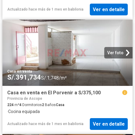
Ver en detalle
Actualizado hace más de 1 mes
en
babilonia
Ver foto
Casa
·
en venta
S/.391,734
S/.1,748/m²
Casa en venta en El Porvenir a S/375,100
Provincia de Ascope
224
m²
4
Dormitorios
2
Baños
Casa
·
Cocina equipada
Ver en detalle
Actualizado hace más de 1 mes
en
babilonia