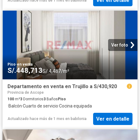
Ver en detalle
Actualizado hace más de 1 mes
en
babilonia
Ver foto
Piso
·
en venta
S/.448,713
S/.4,487/m²
Departamento en venta en Trujillo a S/430,920
Provincia de Ascope
100
m²
3
Dormitorios
3
Baños
Piso
·
Balcón
·
Cuarto de servicio
·
Cocina equipada
Ver en detalle
Actualizado hace más de 1 mes
en
babilonia