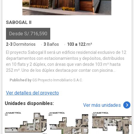
SABOGAL II
Desde S/.716,590
2-3
Dormitorios
3
Baños
103 a 122
m²
·
·
El proyecto Sabogal II será un edificio residencial exclusivo de 12
departamentos con estacionamientos y depósitos, distribuidos
en 10 flats y 2 dúplex, con áreas que van desde 103 m² hasta
252 m². Uno de los dúplex destaca por contar con piscina
privada, amplias terrazas y zona de parrilla, mientras que el
Published by
GS Proyecto Inmobiliario S.A.C.
segundo ofrece una amplia terraza con parrilla, ideal para el
disfrute familiar.
Ver detalles del proyecto
Unidades disponibles:
Ver más unidades