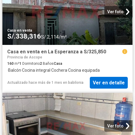
Ver foto
Casa
·
en venta
S/.338,316
S/.2,114/m²
Casa en venta en La Esperanza a S/325,850
Provincia de Ascope
160
m²
1
Dormitorio
2
Baños
Casa
·
Balcón
·
Cocina integral
·
Cochera
·
Cocina equipada
Ver en detalle
Actualizado hace más de 1 mes
en
babilonia
Ver foto