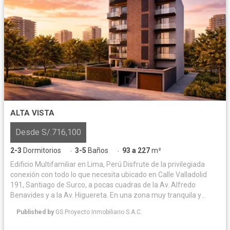
ALTA VISTA
Desde S/.716,100
2-3
Dormitorios
3-5
Baños
93 a 227
m²
·
·
Edificio Multifamiliar en Lima, Perú Disfrute de la privilegiada
conexión con todo lo que necesita ubicado en Calle Valladolid
191, Santiago de Surco, a pocas cuadras de la Av. Alfredo
Benavides y a la Av. Higuereta. En una zona muy tranquila y
residencial. Su nuevo hogar en Valladolid integrará la
Published by
GS Proyecto Inmobiliario S.A.C.
tranquilidad con la conveniencia. Imagine vivir donde los parques,
los mejores colegios, centros comerciales y restaurantes son