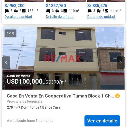
S/.963,200
S/.827,750
S/.835,275
3
3
135m²
3
3
110m²
3
3
111m²
Detalle de unidad
Detalle de unidad
Detalle de unidad
1
/
10
Casa
·
en venta
USD100,000
USD370/m²
Casa En Venta En Cooperativa Tuman Block 1 Chiclayo - Lambayeque
Provincia de Ferreñafe
270
m²
7
Dormitorios
4
Baños
Casa
Ver en detalle
Actualizado hace 3 semanas