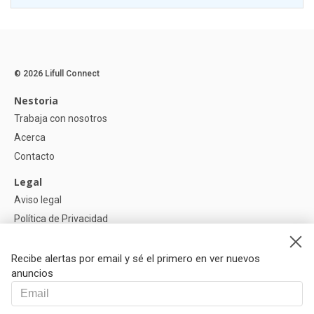
© 2026 Lifull Connect
Nestoria
Trabaja con nosotros
Acerca
Contacto
Legal
Aviso legal
Política de Privacidad
Política de Cookies
Recibe alertas por email y sé el primero en ver nuevos
Ayuda
anuncios
Preguntas
Nuestros Partners