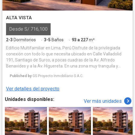
ALTA VISTA
Desde S/.716,100
2-3
Dormitorios
3-5
Baños
93 a 227
m²
·
·
Edificio Multifamiliar en Lima, Perú Disfrute de la privilegiada
conexión con todo lo que necesita ubicado en Calle Valladolid
191, Santiago de Surco, a pocas cuadras de la Av. Alfredo
Benavides y a la Av. Higuereta. En una zona muy tranquila y
residencial. Su nuevo hogar en Valladolid integrará la
Published by
GS Proyecto Inmobiliario S.A.C.
tranquilidad con la conveniencia. Imagine vivir donde los parques,
los mejores colegios, centros comerciales y restaurantes son
Ver detalles del proyecto
una extensión natural de su día a día. Esta es la ubicación
perfecta para construir los recuerdos más valiosos de su familia,
Unidades disponibles:
Ver más unidades
con la ciudad a sus pies y la comodidad de siempre tenerlo todo
cerca.