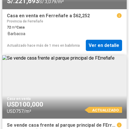
S/.221,693
S/.3,079/m²
Casa en venta en Ferreñafe a $62,252
Provincia de Ferreñafe
72
m²
Casa
·
Barbacoa
Ver en detalle
Actualizado hace más de 1 mes
en
babilonia
Casa
·
en venta
USD100,000
ACTUALIZADO
USD757/m²
Se vende casa frente al parque principal de FErreñafe