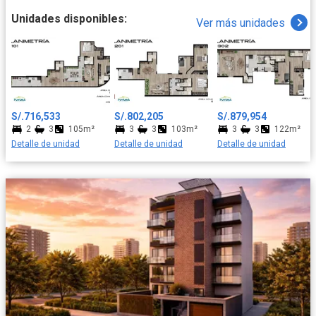
Unidades disponibles:
Ver más unidades
S/.716,533
S/.802,205
S/.879,954
2
3
105m²
3
3
103m²
3
3
122m²
Detalle de unidad
Detalle de unidad
Detalle de unidad