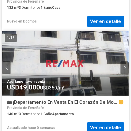
Provincia de Ferreñafe
132
m²
3
Dormitorios
1
Baño
Casa
Ver en detalle
Nuevo
en
Doomos
1
/
13
Apartamento
·
en venta
USD49,000
USD350/m²
🏡 ¡Departamento En Venta En El Corazón De Motupe! ✨
Provincia de Ferreñafe
140
m²
3
Dormitorios
1
Baño
Apartamento
Ver en detalle
Actualizado hace 0 semanas