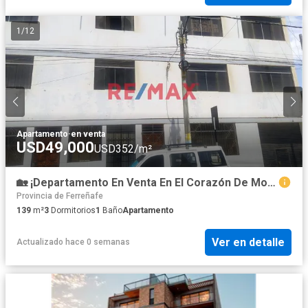
1
/
12
Apartamento
·
en venta
USD49,000
USD352/m²
🏡 ¡Departamento En Venta En El Corazón De Motupe! ✨
Provincia de Ferreñafe
139
m²
3
Dormitorios
1
Baño
Apartamento
Ver en detalle
Actualizado hace 0 semanas