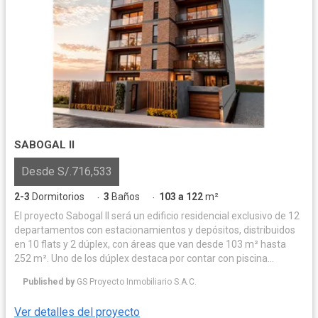
SABOGAL II
Desde S/.716,533
2-3
Dormitorios
3
Baños
103 a 122
m²
·
·
El proyecto Sabogal II será un edificio residencial exclusivo de 12
departamentos con estacionamientos y depósitos, distribuidos
en 10 flats y 2 dúplex, con áreas que van desde 103 m² hasta
252 m². Uno de los dúplex destaca por contar con piscina
privada, amplias terrazas y zona de parrilla, mientras que el
Published by
GS Proyecto Inmobiliario S.A.C.
segundo ofrece una amplia terraza con parrilla, ideal para el
disfrute familiar.
Ver detalles del proyecto