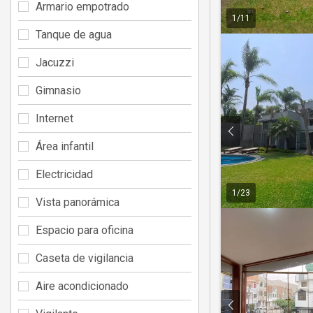
Armario empotrado
1
/
11
Tanque de agua
Jacuzzi
Gimnasio
Internet
Área infantil
Electricidad
1
/
23
Vista panorámica
Espacio para oficina
Caseta de vigilancia
Aire acondicionado