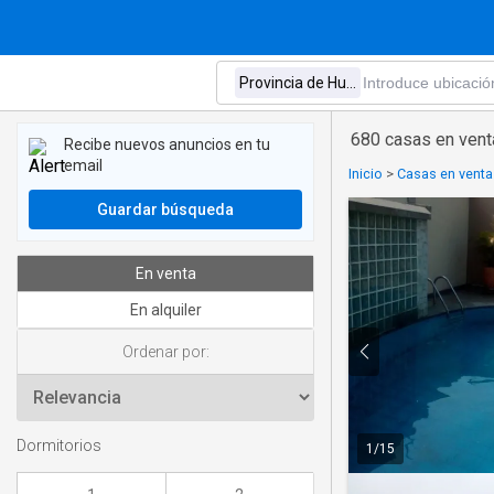
680 casas en venta
Recibe nuevos anuncios en tu
email
Inicio
>
Casas en venta
Guardar búsqueda
En venta
En alquiler
Ordenar por:
Dormitorios
1
/
15