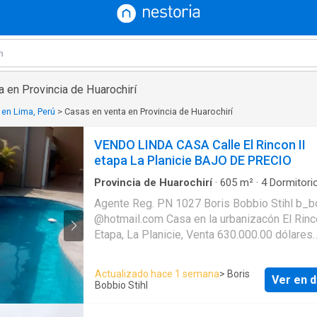
 en Provincia de Huarochirí
 en Lima, Perú
>
Casas en venta en Provincia de Huarochirí
VENDO LINDA CASA Calle El Rincon II
etapa La Planicie BAJO DE PRECIO
Provincia de Huarochirí
·
605
m²
·
4
Dormitori
Baños
·
Casa
·
Cuarto de servicio
·
Jardín
·
Arma
Agente Reg. PN 1027 Boris Bobbio Stihl b_b
empotrado
·
Caseta de vigilancia
·
Jacuzzi
@hotmail.com Casa en la urbanizacón El Rinc
Etapa, La Planicie, Venta 630.000.00 dólares
NEGOCIABLE Area 605.00 metros aproxima
Area construida 357.00 metros aproximadame
Actualizado hace 1 semana
> Boris
Ver en d
Pisos, Sin Muebles, 16 años de antigüedad, 
Bobbio Stihl
Icalle, Impecable. Hall de ingreso Sala Comedor
Comedor de diario Cocina Escritorio Sala de estar 4