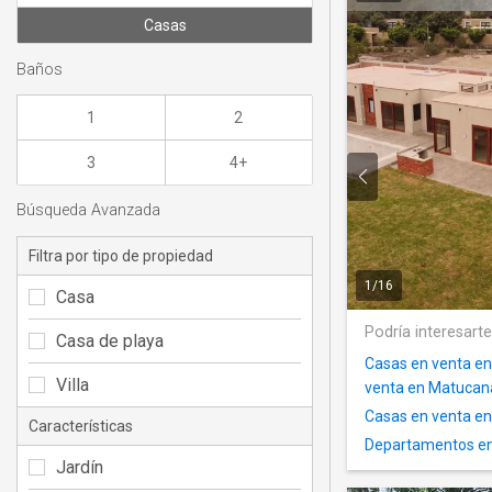
Casas
Baños
1
2
3
4+
Búsqueda Avanzada
Filtra por tipo de propiedad
1
/
16
Casa
Podría interesart
Casa de playa
Casas en venta en
Villa
venta en Matucan
Casas en venta en
Características
Departamentos en 
Jardín