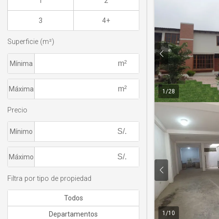
1
2
3
4+
Superficie (m²)
Mínima
Máxima
1
/
28
Precio
Mínimo
Máximo
Filtra por tipo de propiedad
Todos
1
/
10
Departamentos