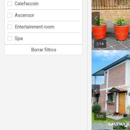
Calefacción
Ascensor
Entertainment room
Spa
1
/
16
Borrar filtros
1
/
21