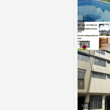
1
/
14
1
/
35