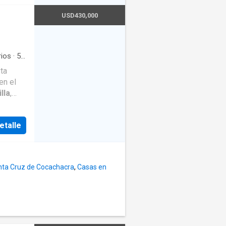
o o
USD430,000
ciones
ios
·
5
lancia
·
oy
ta
Jardín
·
iable
en el
lla
,
 235 m²
etalle
, con
.
nta Cruz de Cocachacra
,
Casas en
o) con
de estar
,
ardín de