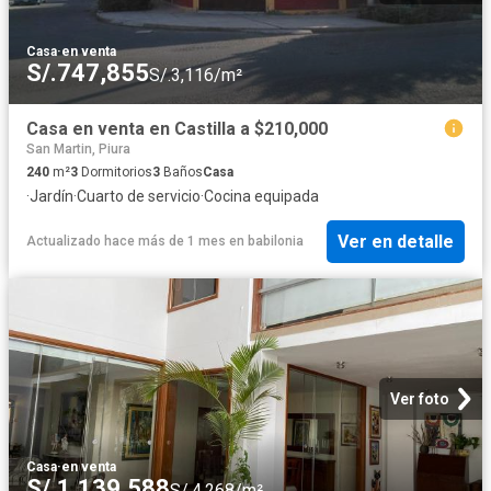
Casa
·
en venta
S/.747,855
S/.3,116/m²
Casa en venta en Castilla a $210,000
San Martin, Piura
240
m²
3
Dormitorios
3
Baños
Casa
·
Jardín
·
Cuarto de servicio
·
Cocina equipada
Ver en detalle
Actualizado hace más de 1 mes
en
babilonia
Ver foto
Casa
·
en venta
S/.1,139,588
S/.4,268/m²