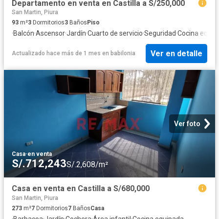
Departamento en venta en Castilla a S/250,000
San Martin, Piura
93
m²
3
Dormitorios
3
Baños
Piso
·
Balcón
·
Ascensor
·
Jardín
·
Cuarto de servicio
·
Seguridad
·
Cocina equip
Ver en detalle
Actualizado hace más de 1 mes
en
babilonia
Ver foto
Casa
·
en venta
S/.712,243
S/.2,608/m²
Casa en venta en Castilla a S/680,000
San Martin, Piura
273
m²
7
Dormitorios
7
Baños
Casa
·
Barbacoa
·
Jardín
·
Cochera
·
Área infantil
·
Cocina equipada