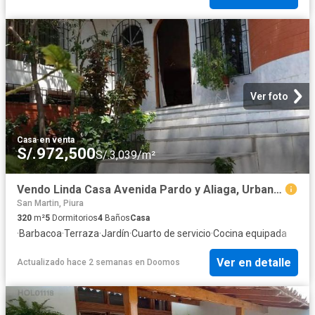
Ver foto
Casa
·
en venta
S/.972,500
S/.3,039/m²
Vendo Linda Casa Avenida Pardo y Aliaga, Urbanización Miraflores, Piura
San Martin, Piura
320
m²
5
Dormitorios
4
Baños
Casa
·
Barbacoa
·
Terraza
·
Jardín
·
Cuarto de servicio
·
Cocina equipada
Ver en detalle
Actualizado hace 2 semanas
en
Doomos