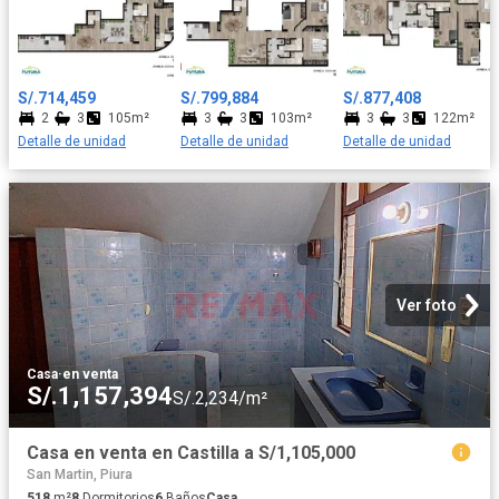
S/.714,459
S/.799,884
S/.877,408
2
3
105m²
3
3
103m²
3
3
122m²
Detalle de unidad
Detalle de unidad
Detalle de unidad
Ver foto
Casa
·
en venta
S/.1,157,394
S/.2,234/m²
Casa en venta en Castilla a S/1,105,000
San Martin, Piura
518
m²
8
Dormitorios
6
Baños
Casa