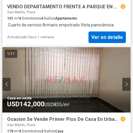
VENDO DEPARTAMENTO FRENTE A PARQUE EN MIRAFLORES, CASTILLA
San Martin, Piura
101
m²
4
Dormitorios
4
Baños
Apartamento
·
Cuarto de servicio
·
Armario empotrado
·
Vista panorámica
Ver en detalle
Actualizado hace 1 semana
1
/
11
Casa
·
en venta
USD142,000
USD835/m²
Ocasion Se Vende Primer Piso De Casa En Urbanización Miraflores
San Martin, Piura
170
m²
4
Dormitorios
2
Baños
Casa