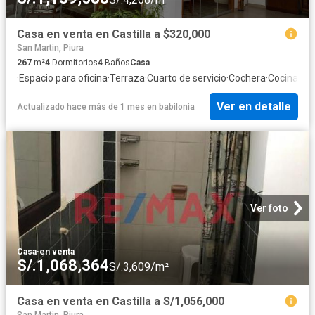
Casa en venta en Castilla a $320,000
San Martin, Piura
267
m²
4
Dormitorios
4
Baños
Casa
·
Espacio para oficina
·
Terraza
·
Cuarto de servicio
·
Cochera
·
Cocina eq
Ver en detalle
Actualizado hace más de 1 mes
en
babilonia
Ver foto
Casa
·
en venta
S/.1,068,364
S/.3,609/m²
Casa en venta en Castilla a S/1,056,000
San Martin, Piura