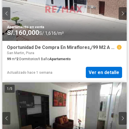
Apartamento
·
en venta
S/.160,000
S/.1,616/m²
Oportunidad De Compra En Miraflores,/99 M2 A Precio De Ocasión
San Martin, Piura
99
m²
2
Dormitorios
1
Baño
Apartamento
Ver en detalle
Actualizado hace 1 semana
1
/
5