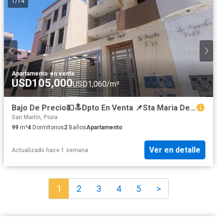
1
/
14
Apartamento
·
en venta
USD105,000
USD1,060/m²
Bajo De Precio💵🔝Dpto En Venta 📌Sta Maria Del Pinar Etapa Ii 🛣️Calle Las Amapolas 📐A.T. 99 M² ➕ Cochera 🚗
San Martin, Piura
99
m²
4
Dormitorios
2
Baños
Apartamento
Ver en detalle
Actualizado hace 1 semana
1
2
3
4
5
>