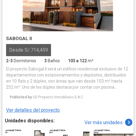
SABOGAL II
Desde S/.714,459
2-3
Dormitorios
3
Baños
103 a 122
m²
·
·
El proyecto Sabogal II será un edificio residencial exclusivo de 12
departamentos con estacionamientos y depósitos, distribuidos
en 10 flats y 2 dúplex, con áreas que van desde 103 m² hasta
252 m². Uno de los dúplex destaca por contar con piscina
privada, amplias terrazas y zona de parrilla, mientras que el
Published by
GS Proyecto Inmobiliario S.A.C.
segundo ofrece una amplia terraza con parrilla, ideal para el
disfrute familiar.
Ver detalles del proyecto
Unidades disponibles:
Ver más unidades