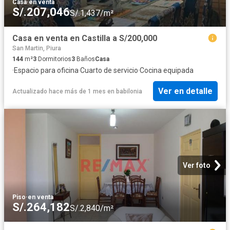
Casa
·
en venta
S/.207,046
S/.1,437/m²
Casa en venta en Castilla a S/200,000
San Martin, Piura
144
m²
3
Dormitorios
3
Baños
Casa
·
Espacio para oficina
·
Cuarto de servicio
·
Cocina equipada
Ver en detalle
Actualizado hace más de 1 mes
en
babilonia
Ver foto
Piso
·
en venta
S/.264,182
S/.2,840/m²