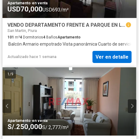
Apartamento
·
en venta
USD70,000
USD693/m²
VENDO DEPARTAMENTO FRENTE A PARQUE EN LA URB MIRAFLORES - CASTILLA
San Martin, Piura
101
m²
4
Dormitorios
4
Baños
Apartamento
·
Balcón
·
Armario empotrado
·
Vista panorámica
·
Cuarto de servicio
Ver en detalle
Actualizado hace 1 semana
1
/
9
Apartamento
·
en venta
S/.250,000
S/.2,777/m²