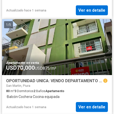
Ver en detalle
Actualizado hace 1 semana
1
/
5
Apartamento
·
en venta
USD70,000
USD875/m²
OPORTUNIDAD UNICA: VENDO DEPARTAMENTO CERCA AL PARQUE QUIÑONES, CASTILLA
San Martin, Piura
80
m²
3
Dormitorios
2
Baños
Apartamento
·
Balcón
·
Cochera
·
Cocina equipada
Ver en detalle
Actualizado hace 1 semana