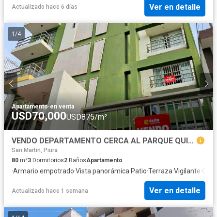
Ver en detalle
Actualizado hace 6 días
1
/
4
Apartamento
·
en venta
USD70,000
USD875/m²
VENDO DEPARTAMENTO CERCA AL PARQUE QUIÑONES, CASTILLA
San Martin, Piura
80
m²
3
Dormitorios
2
Baños
Apartamento
·
Armario empotrado
·
Vista panorámica
·
Patio
·
Terraza
·
Vigilante
·
Coch
Ver en detalle
Actualizado hace 1 semana