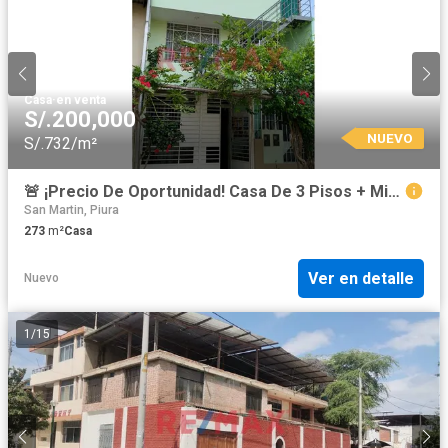
Casa
·
en venta
S/.200,000
NUEVO
S/.732/m²
🚨 ¡Precio De Oportunidad! Casa De 3 Pisos + Mini Departamentos En Campo Polo
San Martin, Piura
273
m²
Casa
Ver en detalle
Nuevo
1
/
15