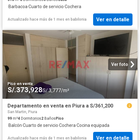
·
Barbacoa
·
Cuarto de servicio
·
Cochera
Ver en detalle
Actualizado hace más de 1 mes
en
babilonia
Ver foto
Piso
·
en venta
S/.373,928
S/.3,777/m²
Departamento en venta en Piura a S/361,200
San Martin, Piura
99
m²
4
Dormitorios
2
Baños
Piso
·
Balcón
·
Cuarto de servicio
·
Cochera
·
Cocina equipada
Ver en detalle
Actualizado hace más de 1 mes
en
babilonia