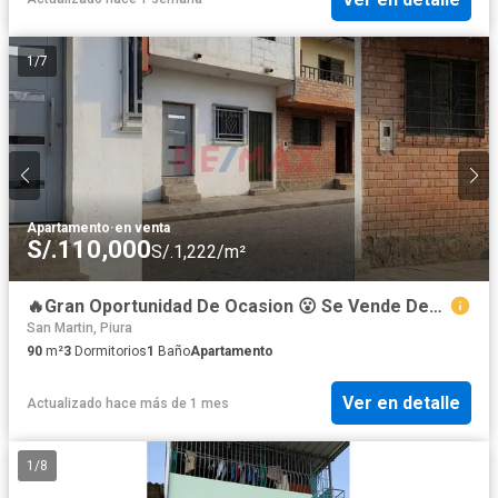
1
/
7
Apartamento
·
en venta
S/.110,000
S/.1,222/m²
🔥Gran Oportunidad De Ocasion 😮 Se Vende Departamento 1 Piso 📮 Calle Libertad 521 Castilla 📐 90 M2
San Martin, Piura
90
m²
3
Dormitorios
1
Baño
Apartamento
Ver en detalle
Actualizado hace más de 1 mes
1
/
8