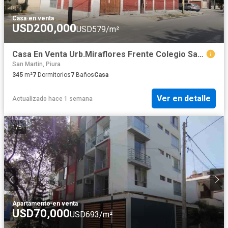
Casa
·
en venta
USD200,000
USD579/m²
Casa En Venta Urb.Miraflores Frente Colegio San Jose De Tarbes
San Martin, Piura
345
m²
7
Dormitorios
7
Baños
Casa
Ver en detalle
Actualizado hace 1 semana
1
/
5
Apartamento
·
en venta
USD70,000
USD693/m²