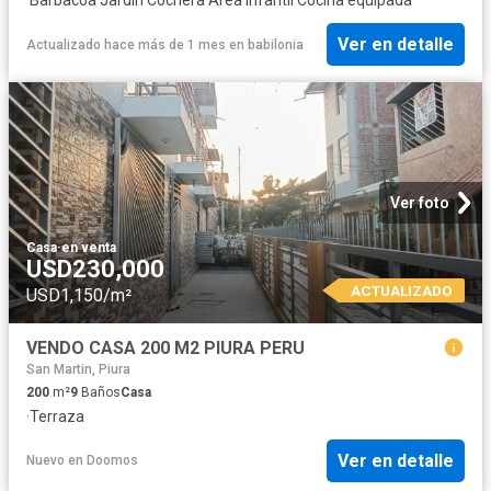
Ver en detalle
Actualizado hace más de 1 mes
en
babilonia
Ver foto
Casa
·
en venta
USD230,000
ACTUALIZADO
USD1,150/m²
VENDO CASA 200 M2 PIURA PERU
San Martin, Piura
200
m²
9
Baños
Casa
·
Terraza
Ver en detalle
Nuevo
en
Doomos