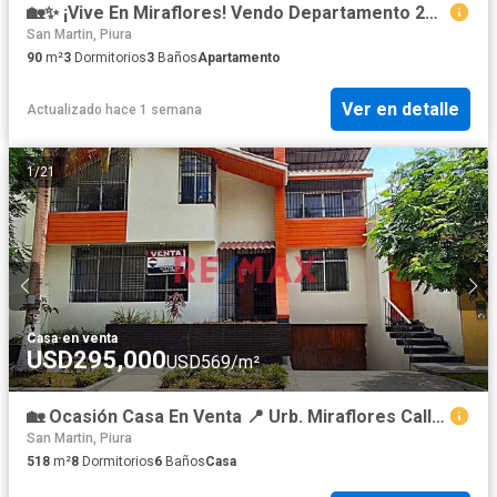
🏡✨ ¡Vive En Miraflores! Vendo Departamento 2Do Piso Con Balcón – En Av. Principal✨
San Martin, Piura
90
m²
3
Dormitorios
3
Baños
Apartamento
Ver en detalle
Actualizado hace 1 semana
1
/
21
Casa
·
en venta
USD295,000
USD569/m²
🏡 Ocasión Casa En Venta 📍 Urb. Miraflores Calle Los Almendros Num 149 📏 A.T 336 M2 (12 X 28) 📏 A.C 518
San Martin, Piura
518
m²
8
Dormitorios
6
Baños
Casa