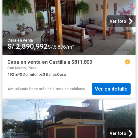
Ver foto
Casa
·
en venta
S/.2,890,992
S/.5,876/m²
Casa en venta en Castilla a $811,800
San Martin, Piura
492
m²
3
Dormitorios
3
Baños
Casa
Ver en detalle
Actualizado hace más de 1 mes
en
babilonia
Ver foto