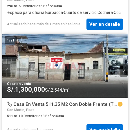
296
m²
5
Dormitorios
6
Baños
Casa
·
Espacio para oficina
·
Barbacoa
·
Cuarto de servicio
·
Cochera
·
Cocina e
Ver en detalle
Actualizado hace más de 1 mes
en
babilonia
1
/
21
Casa
·
en venta
S/.1,300,000
S/.2,544/m²
🏷️ Casa En Venta 511.35 M2 Con Doble Frente (Terreno De Calle A Calle) Y Gran Potencial De Transformación
San Martin, Piura
511
m²
10
Dormitorios
3
Baños
Casa
Ver en detalle
Actualizado hace 1 semana