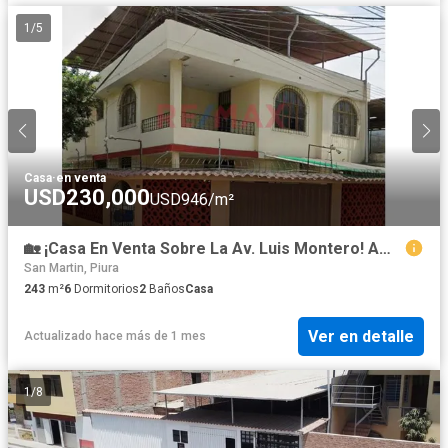
1
/
5
Casa
·
en venta
USD230,000
USD946/m²
🏡 ¡Casa En Venta Sobre La Av. Luis Montero! Amplios Espacios, Cochera Y Excelente Ubicación
San Martin, Piura
243
m²
6
Dormitorios
2
Baños
Casa
Ver en detalle
Actualizado hace más de 1 mes
1
/
8