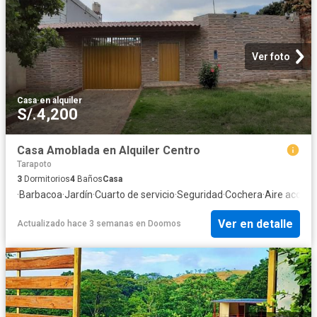
Ver foto
Casa
·
en alquiler
S/.4,200
Casa Amoblada en Alquiler Centro
Tarapoto
3
Dormitorios
4
Baños
Casa
·
Barbacoa
·
Jardín
·
Cuarto de servicio
·
Seguridad
·
Cochera
·
Aire acondi
Ver en detalle
Actualizado hace 3 semanas
en
Doomos