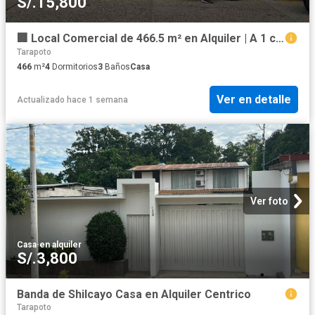
S/.15,800
🏢 Local Comercial de 466.5 m² en Alquiler | A 1 cuadra de la Plaza de Armas - Tarapoto
Tarapoto
466
m²
4
Dormitorios
3
Baños
Casa
Ver en detalle
Actualizado hace 1 semana
Ver foto
Casa
·
en alquiler
S/.3,800
Banda de Shilcayo Casa en Alquiler Centrico
Tarapoto