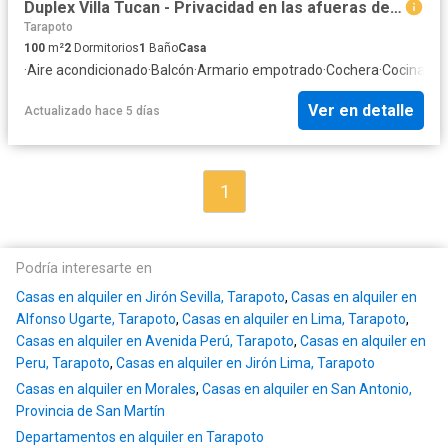
Duplex Villa Tucan - Privacidad en las afueras de Tarapoto
Tarapoto
100
m²
2
Dormitorios
1
Baño
Casa
·
Aire acondicionado
·
Balcón
·
Armario empotrado
·
Cochera
·
Cocina eq
Ver en detalle
Actualizado hace 5 días
1
Podría interesarte en
Casas en alquiler en Jirón Sevilla, Tarapoto
,
Casas en alquiler en
Alfonso Ugarte, Tarapoto
,
Casas en alquiler en Lima, Tarapoto
,
Casas en alquiler en Avenida Perú, Tarapoto
,
Casas en alquiler en
Peru, Tarapoto
,
Casas en alquiler en Jirón Lima, Tarapoto
Casas en alquiler en Morales
,
Casas en alquiler en San Antonio,
Provincia de San Martín
Departamentos en alquiler en Tarapoto