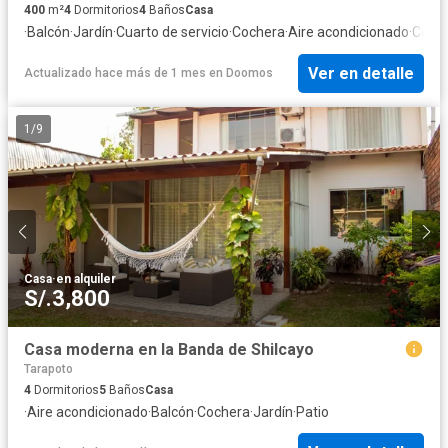
400
m²
4
Dormitorios
4
Baños
Casa
·
Balcón
·
Jardín
·
Cuarto de servicio
·
Cochera
·
Aire acondicionado
·
Cocin
Ver en detalle
Actualizado hace más de 1 mes
en
Doomos
1
/
9
Casa
·
en alquiler
S/.3,800
Casa moderna en la Banda de Shilcayo
Tarapoto
4
Dormitorios
5
Baños
Casa
·
Aire acondicionado
·
Balcón
·
Cochera
·
Jardín
·
Patio