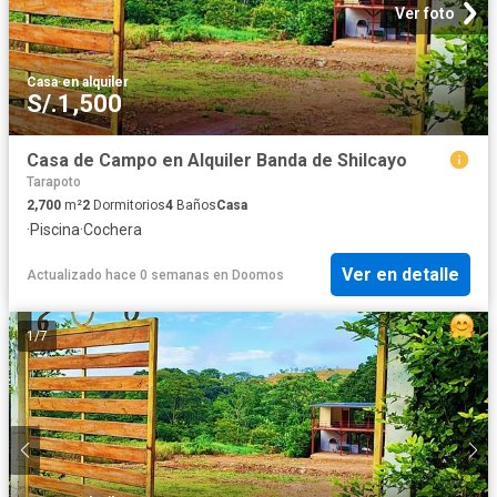
Ver foto
Casa
·
en alquiler
S/.1,500
Casa de Campo en Alquiler Banda de Shilcayo
Tarapoto
2,700
m²
2
Dormitorios
4
Baños
Casa
·
Piscina
·
Cochera
Ver en detalle
Actualizado hace 0 semanas
en
Doomos
1
/
7