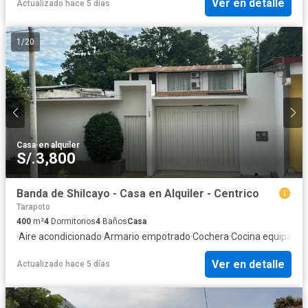
Ver en detalle
Actualizado hace 5 días
1
/
20
Casa
·
en alquiler
S/.3,800
Banda de Shilcayo - Casa en Alquiler - Centrico
Tarapoto
400
m²
4
Dormitorios
4
Baños
Casa
·
Aire acondicionado
·
Armario empotrado
·
Cochera
·
Cocina equipada
·
Ver en detalle
Actualizado hace 5 días