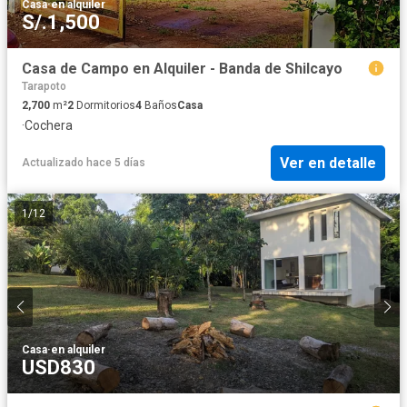
Casa
·
en alquiler
S/.1,500
Casa de Campo en Alquiler - Banda de Shilcayo
Tarapoto
2,700
m²
2
Dormitorios
4
Baños
Casa
·
Cochera
Ver en detalle
Actualizado hace 5 días
1
/
12
Casa
·
en alquiler
USD830