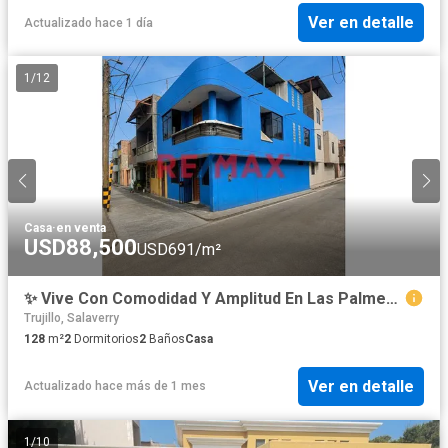
Ver en detalle
Actualizado hace 1 día
1
/
12
Casa
·
en venta
USD88,500
USD691/m²
✨ Vive Con Comodidad Y Amplitud En Las Palmeras De Las Delicias – Moche ✨
Trujillo, Salaverry
128
m²
2
Dormitorios
2
Baños
Casa
Ver en detalle
Actualizado hace más de 1 mes
1
/
10