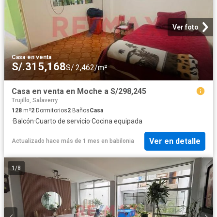
Ver foto
Casa
·
en venta
S/.315,168
S/.2,462/m²
Casa en venta en Moche a S/298,245
Trujillo, Salaverry
128
m²
2
Dormitorios
2
Baños
Casa
·
Balcón
·
Cuarto de servicio
·
Cocina equipada
Ver en detalle
Actualizado hace más de 1 mes
en
babilonia
1
/
8