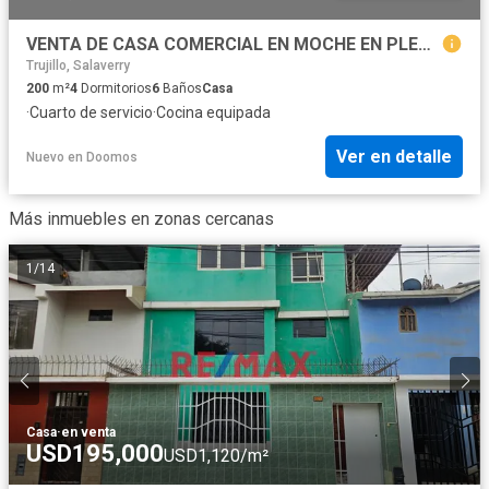
VENTA DE CASA COMERCIAL EN MOCHE EN PLENA AVENIDA
Trujillo, Salaverry
200
m²
4
Dormitorios
6
Baños
Casa
·
Cuarto de servicio
·
Cocina equipada
Ver en detalle
Nuevo
en
Doomos
Más inmuebles en zonas cercanas
1
/
14
Casa
·
en venta
USD195,000
USD1,120/m²