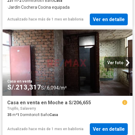
231
m²
2
Dormitorios
1
Baño
Casa
·
Jardín
·
Cochera
·
Cocina equipada
Ver en detalle
Actualizado hace más de 1 mes
en
babilonia
Ver foto
Casa
·
en venta
S/.213,317
S/.6,094/m²
Casa en venta en Moche a S/206,655
Trujillo, Salaverry
35
m²
1
Dormitorio
1
Baño
Casa
Ver en detalle
Actualizado hace más de 1 mes
en
babilonia