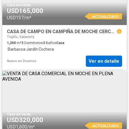
Casa
·
en venta
USD165,000
ACTUALIZADO
USD137/m²
CASA DE CAMPO EN CAMPIÑA DE MOCHE CERCA A RESTAURANTE REY SOL
Trujillo, Salaverry
1,200
m²
3
Dormitorios
3
Baños
Casa
·
Barbacoa
·
Jardín
·
Cochera
Ver en detalle
Nuevo
en
Doomos
Casa
·
en venta
USD320,000
ACTUALIZADO
USD1,600/m²