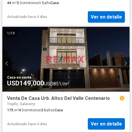
44
m²
2
Dormitorios
1
Baño
Casa
Ver en detalle
Actualizado hace 4 días
1
/
19
Casa
·
en venta
USD149,000
USD851/m²
Venta De Casa Urb. Altos Del Valle Centenario
Trujillo, Salaverry
175
m²
4
Dormitorios
3
Baños
Casa
Ver en detalle
Actualizado hace 4 días