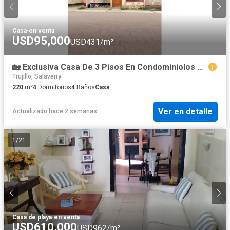
Casa
·
en venta
USD95,000
USD431/m²
🏡 Exclusiva Casa De 3 Pisos En Condominiolos Lifes| 4 Dormitorios, Cochera, Jardín .
Trujillo, Salaverry
220
m²
4
Dormitorios
4
Baños
Casa
Ver en detalle
Actualizado hace 2 semanas
1
/
21
Casa de playa
·
en venta
USD610,000
USD962/m²