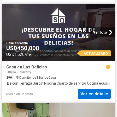
Ver foto
Casa
·
en venta
USD450,000
ACTUALIZADO
USD1,520/m²
Casa en Las Delicias
Trujillo, Salaverry
296
m²
5
Dormitorios
3
Baños
Casa
·
Balcón
·
Terraza
·
Jardín
·
Piscina
·
Cuarto de servicio
·
Cocina equipada
Ver en detalle
Nuevo
en
Doomos