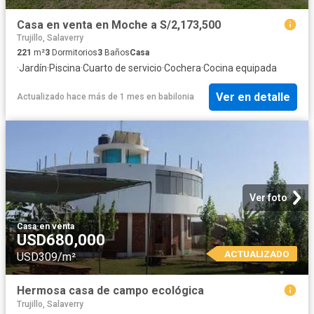
Casa en venta en Moche a S/2,173,500
Trujillo, Salaverry
221
m²
3
Dormitorios
3
Baños
Casa
·
Jardín
·
Piscina
·
Cuarto de servicio
·
Cochera
·
Cocina equipada
Ver en detalle
Actualizado hace más de 1 mes
en
babilonia
Ver foto
Casa
·
en venta
USD680,000
ACTUALIZADO
USD309/m²
Hermosa casa de campo ecológica
Trujillo, Salaverry