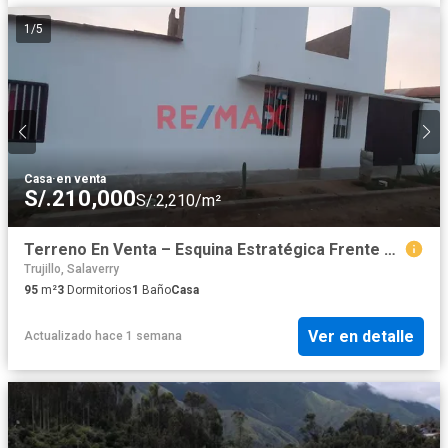
1
/
5
Casa
·
en venta
S/.210,000
S/.2,210/m²
Terreno En Venta – Esquina Estratégica Frente Al Parque Recreacional | Las Delicias De Moche – Trujillo
Trujillo, Salaverry
95
m²
3
Dormitorios
1
Baño
Casa
Ver en detalle
Actualizado hace 1 semana