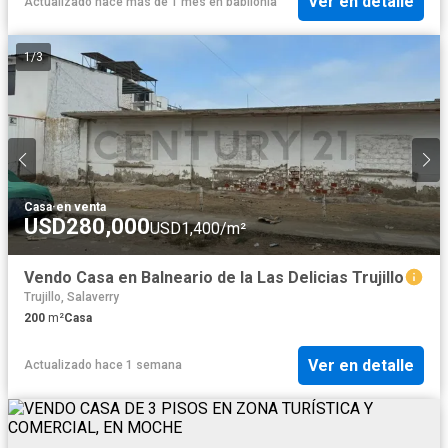
Ver en detalle
Actualizado hace más de 1 mes
en
babilonia
1
/
3
Casa
·
en venta
USD280,000
USD1,400/m²
Vendo Casa en Balneario de la Las Delicias Trujillo
Trujillo, Salaverry
200
m²
Casa
Ver en detalle
Actualizado hace 1 semana