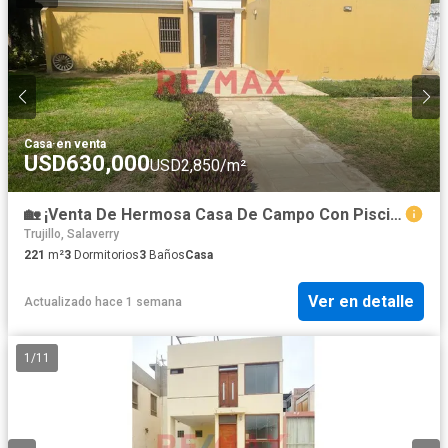
Casa
·
en venta
USD630,000
USD2,850/m²
🏡 ¡Venta De Hermosa Casa De Campo Con Piscina En Moche, Trujillo!
Trujillo, Salaverry
221
m²
3
Dormitorios
3
Baños
Casa
Ver en detalle
Actualizado hace 1 semana
1
/
11