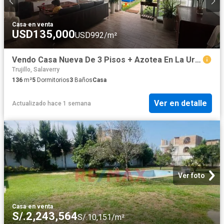
Casa
·
en venta
USD135,000
USD992/m²
Vendo Casa Nueva De 3 Pisos + Azotea En La Urb. Altos Del Valle 1° Etapa, Area 136.37M2, $ 135,000.00
Trujillo, Salaverry
136
m²
5
Dormitorios
3
Baños
Casa
Ver en detalle
Actualizado hace 1 semana
Ver foto
Casa
·
en venta
S/.2,243,564
S/.10,151/m²