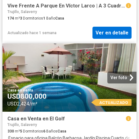
Vive Frente A Parque En Víctor Larco | A 3 Cuadras Del Parque De Las Aguas
Trujillo, Salaverry
174
m²
3
Dormitorios
1
Baño
Casa
Ver en detalle
Actualizado hace 1 semana
Ver foto
Casa
·
en venta
USD800,000
ACTUALIZADO
USD2,424/m²
Casa en Venta en El Golf
Trujillo, Salaverry
330
m²
5
Dormitorios
6
Baños
Casa
·
Espacio para oficina
·
Balcón
·
Barbacoa
·
Jardín
·
Piscina
·
Cuarto de serv