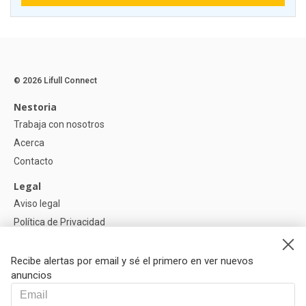
© 2026 Lifull Connect
Nestoria
Trabaja con nosotros
Acerca
Contacto
Legal
Aviso legal
Política de Privacidad
Política de Cookies
Recibe alertas por email y sé el primero en ver nuevos
Ayuda
anuncios
Preguntas
Nuestros Partners