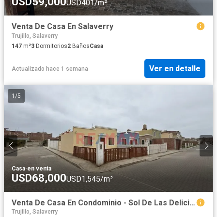
USD59,000
USD401/m²
Venta De Casa En Salaverry
Trujillo, Salaverry
147
m²
3
Dormitorios
2
Baños
Casa
Ver en detalle
Actualizado hace 1 semana
1
/
5
Casa
·
en venta
USD68,000
USD1,545/m²
Venta De Casa En Condominio - Sol De Las Delicias Ii
Trujillo, Salaverry