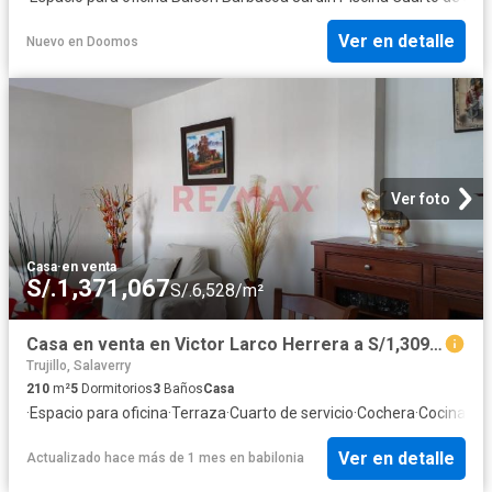
Ver en detalle
Nuevo
en
Doomos
Ver foto
Casa
·
en venta
S/.1,371,067
S/.6,528/m²
Casa en venta en Victor Larco Herrera a S/1,309,000
Trujillo, Salaverry
210
m²
5
Dormitorios
3
Baños
Casa
·
Espacio para oficina
·
Terraza
·
Cuarto de servicio
·
Cochera
·
Cocina eq
Ver en detalle
Actualizado hace más de 1 mes
en
babilonia