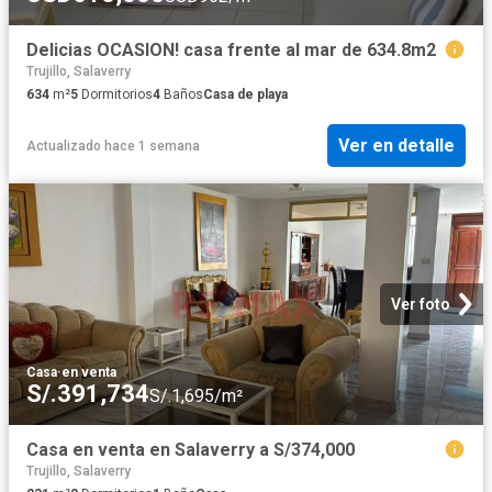
Delicias OCASION! casa frente al mar de 634.8m2
Trujillo, Salaverry
634
m²
5
Dormitorios
4
Baños
Casa de playa
Ver en detalle
Actualizado hace 1 semana
Ver foto
Casa
·
en venta
S/.391,734
S/.1,695/m²
Casa en venta en Salaverry a S/374,000
Trujillo, Salaverry