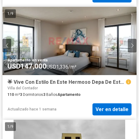
1
/
9
Apartamento
·
en venta
USD147,000
USD1,336/m²
🌟 Vive Con Estilo En Este Hermoso Depa De Estreno En El Cuarto Piso 🏡
Villa del Contador
110
m²
3
Dormitorios
3
Baños
Apartamento
Ver en detalle
Actualizado hace 1 semana
1
/
9