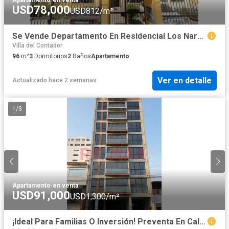
USD78,000
USD812/m²
Se Vende Departamento En Residencial Los Naranjos-Urb. San Andres V Etapa
Villa del Contador
96
m²
3
Dormitorios
2
Baños
Apartamento
Ver en detalle
Actualizado hace 2 semanas
1
/
3
Apartamento
·
en venta
USD91,000
USD1,300/m²
¡Ideal Para Familias O Inversión! Preventa En California Con Excelente Distribución Y Plusvalía 🔑📈