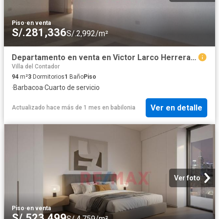
Piso
·
en venta
S/.281,336
S/.2,992/m²
Departamento en venta en Victor Larco Herrera a S/267,810
Villa del Contador
94
m²
3
Dormitorios
1
Baño
Piso
·
Barbacoa
·
Cuarto de servicio
Ver en detalle
Actualizado hace más de 1 mes
en
babilonia
Ver foto
Piso
·
en venta
S/.523,499
S/.4,759/m²