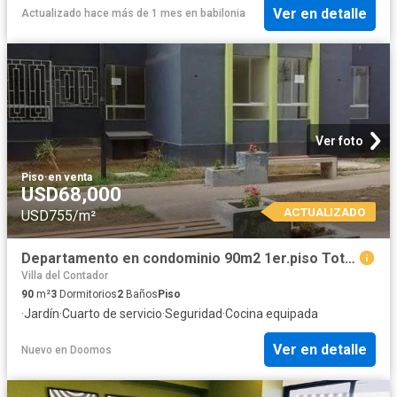
Ver en detalle
Actualizado hace más de 1 mes
en
babilonia
Ver foto
Piso
·
en venta
USD68,000
ACTUALIZADO
USD755/m²
Departamento en condominio 90m2 1er.piso Total Seguridad
Villa del Contador
90
m²
3
Dormitorios
2
Baños
Piso
·
Jardín
·
Cuarto de servicio
·
Seguridad
·
Cocina equipada
Ver en detalle
Nuevo
en
Doomos