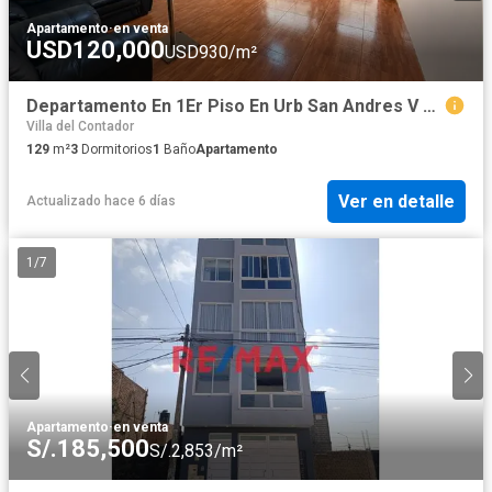
Apartamento
·
en venta
USD120,000
USD930/m²
Departamento En 1Er Piso En Urb San Andres V Etapa
Villa del Contador
129
m²
3
Dormitorios
1
Baño
Apartamento
Ver en detalle
Actualizado hace 6 días
1
/
7
Apartamento
·
en venta
S/.185,500
S/.2,853/m²