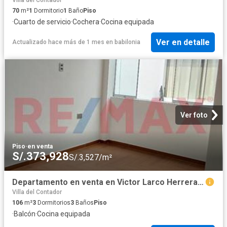
70
m²
1
Dormitorio
1
Baño
Piso
·
Cuarto de servicio
·
Cochera
·
Cocina equipada
Ver en detalle
Actualizado hace más de 1 mes
en
babilonia
Ver foto
Piso
·
en venta
S/.373,928
S/.3,527/m²
Departamento en venta en Victor Larco Herrera a S/361,200
Villa del Contador
106
m²
3
Dormitorios
3
Baños
Piso
·
Balcón
·
Cocina equipada