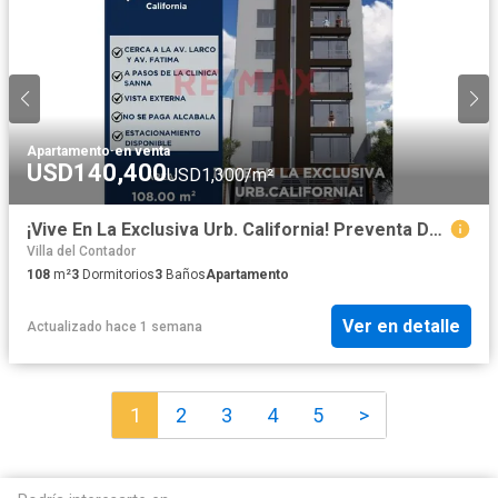
Apartamento
·
en venta
USD140,400
USD1,300/m²
¡Vive En La Exclusiva Urb. California! Preventa De Amplio Depa Sin Alcabala 🏡✨
Villa del Contador
108
m²
3
Dormitorios
3
Baños
Apartamento
Ver en detalle
Actualizado hace 1 semana
1
2
3
4
5
>