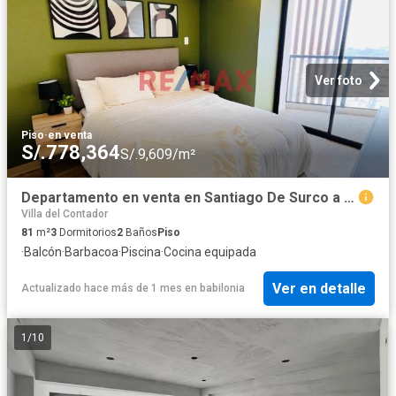
Ver foto
Piso
·
en venta
S/.778,364
S/.9,609/m²
Departamento en venta en Santiago De Surco a S/747,501
Villa del Contador
81
m²
3
Dormitorios
2
Baños
Piso
·
Balcón
·
Barbacoa
·
Piscina
·
Cocina equipada
Ver en detalle
Actualizado hace más de 1 mes
en
babilonia
1
/
10