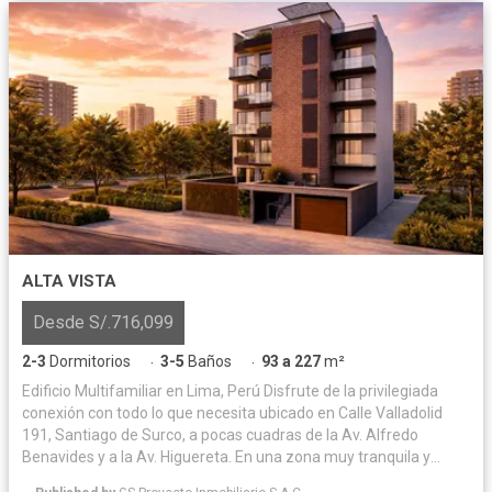
ALTA VISTA
Desde S/.716,099
2-3
Dormitorios
3-5
Baños
93 a 227
m²
·
·
Edificio Multifamiliar en Lima, Perú Disfrute de la privilegiada
conexión con todo lo que necesita ubicado en Calle Valladolid
191, Santiago de Surco, a pocas cuadras de la Av. Alfredo
Benavides y a la Av. Higuereta. En una zona muy tranquila y
residencial. Su nuevo hogar en Valladolid integrará la