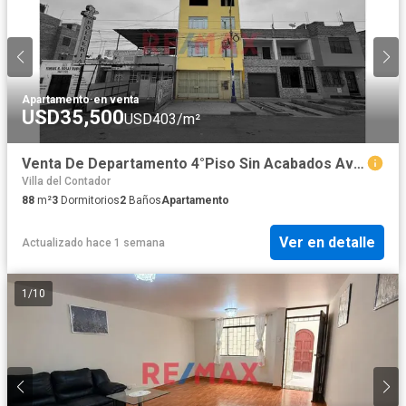
Apartamento
·
en venta
USD35,500
USD403/m²
Venta De Departamento 4°Piso Sin Acabados Av Condorcanqui A Una Cdra De Complejo Recreacional Arco Iris
Villa del Contador
88
m²
3
Dormitorios
2
Baños
Apartamento
Ver en detalle
Actualizado hace 1 semana
1
/
10