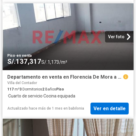
Ver foto
Piso
·
en venta
S/.137,317
S/.1,173/m²
Departamento en venta en Florencia De Mora a S/132,642
Villa del Contador
117
m²
3
Dormitorios
2
Baños
Piso
·
Cuarto de servicio
·
Cocina equipada
Ver en detalle
Actualizado hace más de 1 mes
en
babilonia