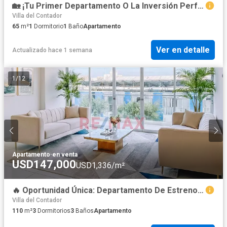
🏡 ¡Tu Primer Departamento O La Inversión Perfecta Está Aquí!
Villa del Contador
65
m²
1
Dormitorio
1
Baño
Apartamento
Ver en detalle
Actualizado hace 1 semana
1
/
12
Apartamento
·
en venta
USD147,000
USD1,336/m²
🔥 Oportunidad Única: Departamento De Estreno En Tercer Piso, Tu Hogar En Santa Edelmira 🏡
Villa del Contador
110
m²
3
Dormitorios
3
Baños
Apartamento