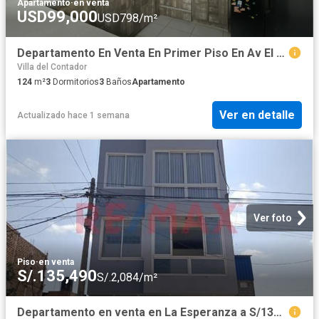
Apartamento
·
en venta
USD99,000
USD798/m²
Departamento En Venta En Primer Piso En Av El Contador
Villa del Contador
124
m²
3
Dormitorios
3
Baños
Apartamento
Ver en detalle
Actualizado hace 1 semana
Ver foto
Piso
·
en venta
S/.135,490
S/.2,084/m²
Departamento en venta en La Esperanza a S/130,500