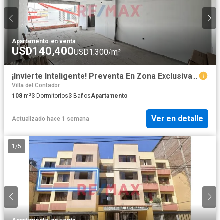
Apartamento
·
en venta
USD140,400
USD1,300/m²
¡Invierte Inteligente! Preventa En Zona Exclusiva De California Sin Alcabala Y Alta Plusvalía 📈💼
Villa del Contador
108
m²
3
Dormitorios
3
Baños
Apartamento
Ver en detalle
Actualizado hace 1 semana
1
/
5
Apartamento
·
en venta