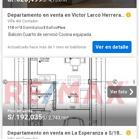
Departamento en venta en Victor Larco Herrera a S/492,450
Villa del Contador
110
m²
3
Dormitorios
3
Baños
Piso
·
Balcón
·
Cuarto de servicio
·
Cocina equipada
Ver en detalle
Actualizado hace más de 1 mes
en
babilonia
Ver foto
Piso
·
en venta
S/.192,035
S/.2,743/m²
Departamento en venta en La Esperanza a S/185,500
Villa del Contador