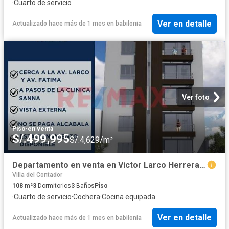
·
Cuarto de servicio
Ver en detalle
Actualizado hace más de 1 mes
en
babilonia
Ver foto
Piso
·
en venta
S/.499,995
S/.4,629/m²
Departamento en venta en Victor Larco Herrera a S/470,340
Villa del Contador
108
m²
3
Dormitorios
3
Baños
Piso
·
Cuarto de servicio
·
Cochera
·
Cocina equipada
Ver en detalle
Actualizado hace más de 1 mes
en
babilonia