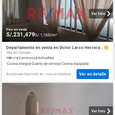
Ver foto
Piso
·
en venta
S/.231,479
S/.1,169/m²
Departamento en venta en Victor Larco Herrera a S/226,200
Villa del Contador
198
m²
4
Dormitorios
2
Baños
Piso
·
Cocina integral
·
Cuarto de servicio
·
Cocina equipada
Ver en detalle
Actualizado hace más de 1 mes
en
babilonia
Ver foto