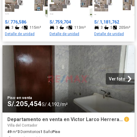
lavandería, cuarto y baño de servicio, estar TV familiar y 3
dormitorios con amplios closets, el principal incluye su propio
baño y los otros 2 dormitorios comparten un baño secundario
Todos los departamentos cuentan con uno o dos
S/.776,586
S/.759,704
S/.1,181,762
estacionamientos y un depósito a elección del cliente. ¡Te
3
4
115m²
3
4
113m²
3
5
205m²
invitamos a visitar nuestra caseta de ventas en la Calle Francisco
Detalle de unidad
Detalle de unidad
Detalle de unidad
Seguin N°128, Urbanización Las Gardenias, en el Distrito de
Santiago de Surco (Altura de la Cuadra 20 de la Av. Velazco
Astete), todos los días de 9:00 am a 06:00 pm para conocer más
sobre esta gran oportunidad!
Ver foto
Piso
·
en venta
S/.205,454
S/.4,192/m²
Departamento en venta en Victor Larco Herrera a S/195,000
Villa del Contador
49
m²
3
Dormitorios
1
Baño
Piso