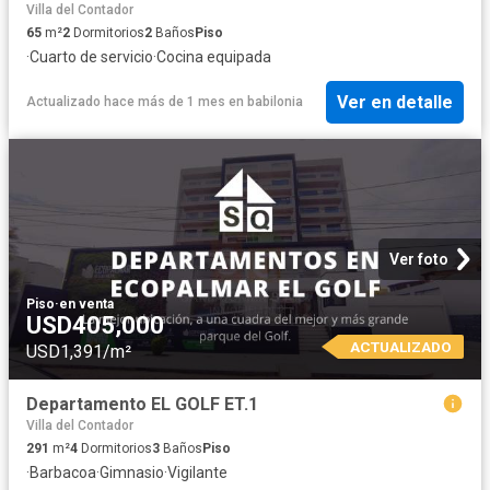
Villa del Contador
65
m²
2
Dormitorios
2
Baños
Piso
·
Cuarto de servicio
·
Cocina equipada
Ver en detalle
Actualizado hace más de 1 mes
en
babilonia
Ver foto
Piso
·
en venta
USD405,000
ACTUALIZADO
USD1,391/m²
Departamento EL GOLF ET.1
Villa del Contador
291
m²
4
Dormitorios
3
Baños
Piso
·
Barbacoa
·
Gimnasio
·
Vigilante