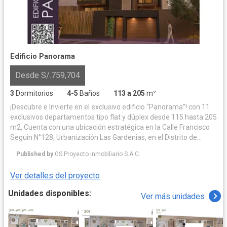
Edificio Panorama
Desde S/.759,704
3
Dormitorios
4-5
Baños
113 a 205
m²
·
·
¡Descubre e Invierte en el exclusivo edificio “Panorama”! con 11
exclusivos departamentos tipo flat y dúplex desde 115 hasta 205
m2, Cuenta con una ubicación estratégica en la Calle Francisco
Seguin N°128, Urbanización Las Gardenias, en el Distrito de
Santiago de Surco (Altura de la Cuadra 20 de la Av. Velazco
Published by
GS Proyecto Inmobiliario S.A.C.
Astete) Este proyecto está rodeado de hermosos parques
recreativos y zonas exclusivas. Cuenta con una amplia
Ver detalles del proyecto
distribución funcional en cada nivel, este edificio ofrece una
excelente iluminación y ventilación natural. Cada unidad
Unidades disponibles:
Ver más unidades
inmobiliaria cuenta con sala comedor, baño de visita, terrazas
con zonas de BBQ, opciones de cocina cerrada o abierta con
muebles altos, bajos y tableros de granito y cuarzo, patio