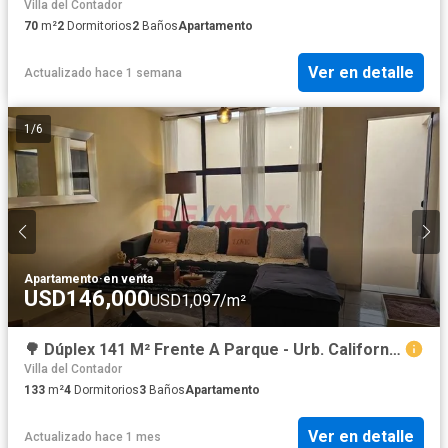
Villa del Contador
70
m²
2
Dormitorios
2
Baños
Apartamento
Ver en detalle
Actualizado hace 1 semana
1
/
6
Apartamento
·
en venta
USD146,000
USD1,097/m²
🌳 Dúplex 141 M² Frente A Parque - Urb. California 🏡
Villa del Contador
133
m²
4
Dormitorios
3
Baños
Apartamento
Ver en detalle
Actualizado hace 1 mes