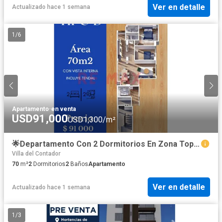
Ver en detalle
Actualizado hace 1 semana
1
/
6
Apartamento
·
en venta
USD91,000
USD1,300/m²
🌟Departamento Con 2 Dormitorios En Zona Top De Trujillo 🏙️Piso 7
Villa del Contador
70
m²
2
Dormitorios
2
Baños
Apartamento
Ver en detalle
Actualizado hace 1 semana
1
/
3