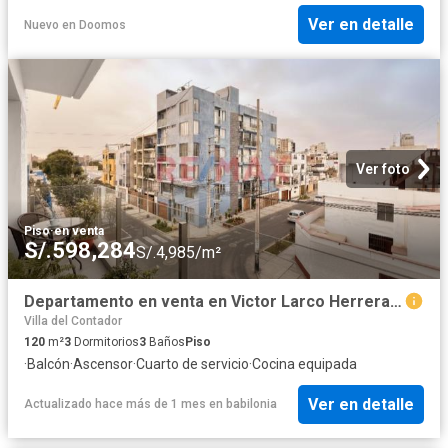
Ver en detalle
Nuevo
en
Doomos
Ver foto
Piso
·
en venta
S/.598,284
S/.4,985/m²
Departamento en venta en Victor Larco Herrera a S/577,920
Villa del Contador
120
m²
3
Dormitorios
3
Baños
Piso
·
Balcón
·
Ascensor
·
Cuarto de servicio
·
Cocina equipada
Ver en detalle
Actualizado hace más de 1 mes
en
babilonia