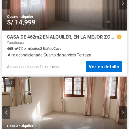
Casa
·
en alquiler
S/.14,999
CASA DE 462m2 EN ALQUILER, EN LA MEJOR ZONA DE YANAHUARA
Yanahuara
465
m²
7
Dormitorios
2
Baños
Casa
·
Aire acondicionado
·
Cuarto de servicio
·
Terraza
Ver en detalle
Actualizado hace más de 1 mes
1
/
9
Casa
·
en alquiler