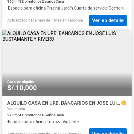
160
m²
3
Dormitorios
2
Baños
Casa
·
Espacio para oficina
·
Piscina
·
Jardín
·
Cuarto de servicio
·
Cochera
·
Coci
Ver en detalle
Actualizado hace más de 1 mes
en
babilonia
Casa
·
en alquiler
S/.10,000
ALQUILO CASA EN URB. BANCARIOS EN JOSE LUIS BUSTAMANTE Y RIVERO
Yanahuara
276
m²
4
Dormitorios
4
Baños
Casa
·
Espacio para oficina
·
Terraza
·
Vigilante
Ver en detalle
Actualizado hace más de 1 mes
en
Doomos