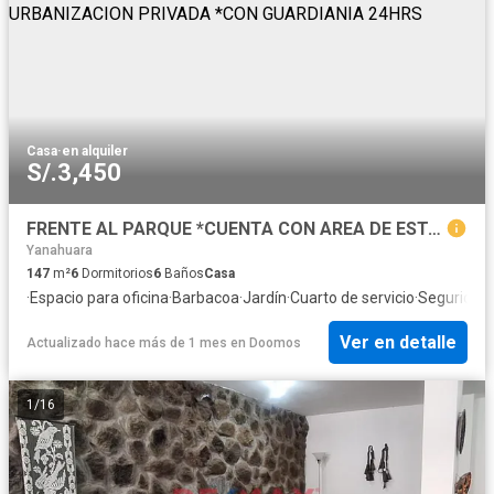
Casa
·
en alquiler
S/.3,450
FRENTE AL PARQUE *CUENTA CON AREA DE ESTACIONAMIENTO *ESTA UBICADA DENTRO DE URBANIZACION PRIVADA *CON GUARDIANIA 24HRS
Yanahuara
147
m²
6
Dormitorios
6
Baños
Casa
·
Espacio para oficina
·
Barbacoa
·
Jardín
·
Cuarto de servicio
·
Seguridad
·
Ver en detalle
Actualizado hace más de 1 mes
en
Doomos
1
/
16