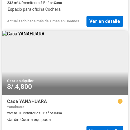
232
m²
4
Dormitorios
3
Baños
Casa
·
Espacio para oficina
·
Cochera
Ver en detalle
Actualizado hace más de 1 mes
en
Doomos
Casa
·
en alquiler
S/.4,800
Casa YANAHUARA
Yanahuara
252
m²
8
Dormitorios
3
Baños
Casa
·
Jardín
·
Cocina equipada