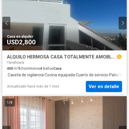
Casa
·
en alquiler
USD2,800
ALQUILO HERMOSA CASA TOTALMENTE AMOBLADA EN URB PRIVADA EN CAYMA
Yanahuara
400
m²
5
Dormitorios
4
Baños
Casa
·
Caseta de vigilancia
·
Cocina equipada
·
Cuarto de servicio
·
Patio
·
Vigil
Ver en detalle
Actualizado hace más de 1 mes
1
/
8