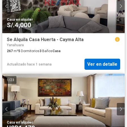
Casa
·
en alquiler
S/.4,000
Se Alquila Casa Huerta - Cayma Alta
Yanahuara
267
m²
5
Dormitorios
3
Baños
Casa
Ver en detalle
Actualizado hace 1 semana
1
/
23
Casa
·
en alquiler