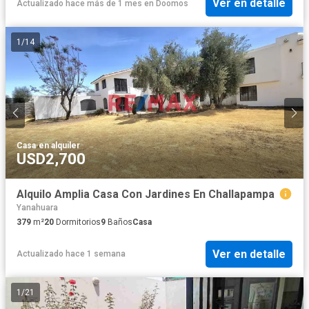
Ver en detalle
Actualizado hace más de 1 mes
en
Doomos
1
/
14
Casa
·
en alquiler
USD2,700
Alquilo Amplia Casa Con Jardines En Challapampa
Yanahuara
379
m²
20
Dormitorios
9
Baños
Casa
Ver en detalle
Actualizado hace 1 semana
1
/
21