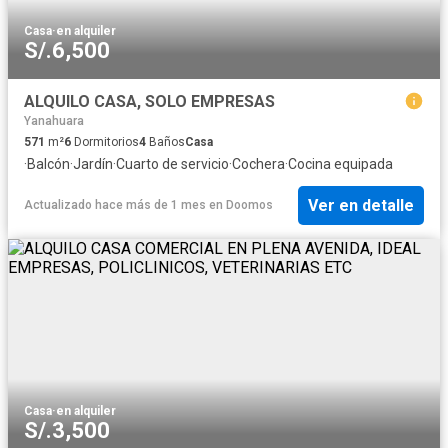
Casa
·
en alquiler
S/.6,500
ALQUILO CASA, SOLO EMPRESAS
Yanahuara
571
m²
6
Dormitorios
4
Baños
Casa
·
Balcón
·
Jardín
·
Cuarto de servicio
·
Cochera
·
Cocina equipada
Ver en detalle
Actualizado hace más de 1 mes
en
Doomos
Casa
·
en alquiler
S/.3,500