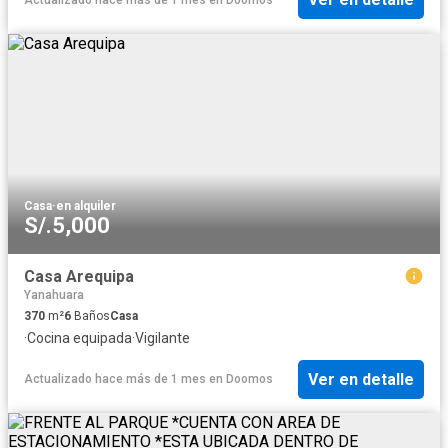
Casa
·
en alquiler
S/.5,000
Casa Arequipa
Yanahuara
370
m²
6
Baños
Casa
·
Cocina equipada
·
Vigilante
Ver en detalle
Actualizado hace más de 1 mes
en
Doomos