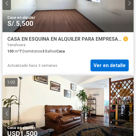
Casa
·
en alquiler
S/.5,500
CASA EN ESQUINA EN ALQUILER PARA EMPRESAS – MIRAFLORES, AREQUIPA
Yanahuara
105
m²
7
Dormitorios
3
Baños
Casa
Ver en detalle
Actualizado hace 2 semanas
1
/
22
Casa
·
en alquiler
USD1,500