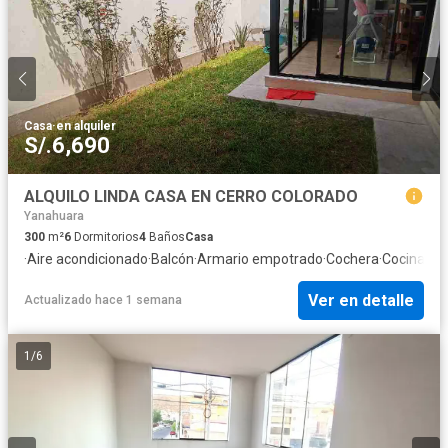
Casa
·
en alquiler
S/.6,690
ALQUILO LINDA CASA EN CERRO COLORADO
Yanahuara
300
m²
6
Dormitorios
4
Baños
Casa
·
Aire acondicionado
·
Balcón
·
Armario empotrado
·
Cochera
·
Cocina eq
Ver en detalle
Actualizado hace 1 semana
1
/
6