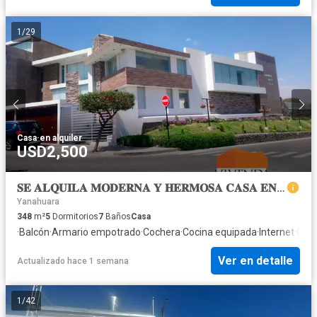
1
/
29
Casa
·
en alquiler
USD2,500
𝐒𝐄 𝐀𝐋𝐐𝐔𝐈𝐋𝐀 𝐌𝐎𝐃𝐄𝐑𝐍𝐀 𝐘 𝐇𝐄𝐑𝐌𝐎𝐒𝐀 𝐂𝐀𝐒𝐀 𝐄𝐍 𝐑𝐄𝐒𝐈𝐃𝐄𝐍𝐂𝐈𝐀𝐋 𝐄𝐗𝐂𝐋𝐔𝐒𝐈𝐕𝐀 𝐃𝐄 𝐂𝐀𝐘𝐌𝐀
Yanahuara
348
m²
5
Dormitorios
7
Baños
Casa
·
Balcón
·
Armario empotrado
·
Cochera
·
Cocina equipada
·
Internet
·
Cuar
Ver en detalle
Actualizado hace 1 semana
1
/
42