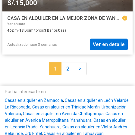
S/.15,000
CASA EN ALQUILER EN LA MEJOR ZONA DE YANAHUARA – 462 m²
Yanahuara
462
m²
13
Dormitorios
3
Baños
Casa
Ver en detalle
Actualizado hace 3 semanas
1
2
>
Podría interesarte en
Casas en alquiler en Zamacola
,
Casas en alquiler en León Velarde,
La Rinconada
,
Casas en alquiler en Trinidad Morán, Urbanización
Valencia
,
Casas en alquiler en Avenida Challapampa
,
Casas en
alquiler en Avenida Metropolitana, Yanahuara
,
Casas en alquiler
en Leoncio Prado, Yanahuara
,
Casas en alquiler en Víctor Andrés
Belaunde, Urb Entel
,
Casas en alquiler en Tahuaycani