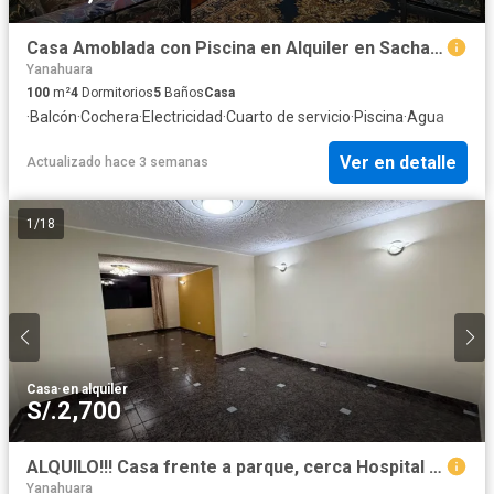
Casa Amoblada con Piscina en Alquiler en Sachaca
Yanahuara
100
m²
4
Dormitorios
5
Baños
Casa
·
Balcón
·
Cochera
·
Electricidad
·
Cuarto de servicio
·
Piscina
·
Agua
Ver en detalle
Actualizado hace 3 semanas
1
/
18
Casa
·
en alquiler
S/.2,700
ALQUILO!!! Casa frente a parque, cerca Hospital EEscomel!!! Paucarpata!!!
Yanahuara