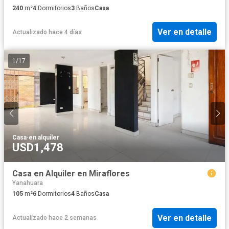
240
m²
4
Dormitorios
3
Baños
Casa
Ver en detalle
Actualizado hace 4 días
1
/
17
Casa
·
en alquiler
USD1,478
Casa en Alquiler en Miraflores
Yanahuara
105
m²
6
Dormitorios
4
Baños
Casa
Ver en detalle
Actualizado hace 2 semanas