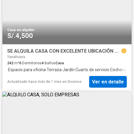
Casa
·
en alquiler
S/.4,500
SE ALQUILA CASA CON EXCELENTE UBICACIÓN PARA DESARROLLAR TU NEGOCIO
Yanahuara
242
m²
6
Dormitorios
4
Baños
Casa
·
Espacio para oficina
·
Terraza
·
Jardín
·
Cuarto de servicio
·
Cochera
·
Coc
Ver en detalle
Actualizado hace más de 1 mes
en
Doomos