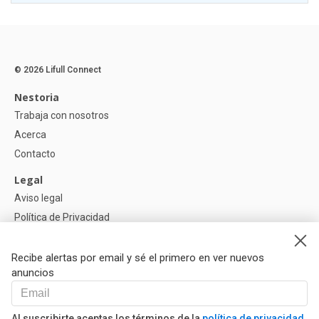
© 2026 Lifull Connect
Nestoria
Trabaja con nosotros
Acerca
Contacto
Legal
Aviso legal
Política de Privacidad
Política de Cookies
Recibe alertas por email y sé el primero en ver nuevos
Ayuda
anuncios
Preguntas
Nuestros Partners
Al suscribirte aceptas los términos de la
política de privacidad