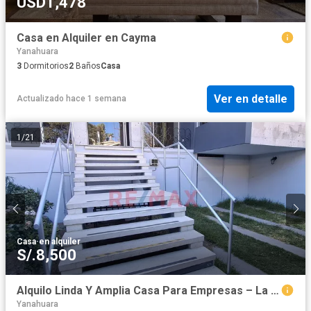
USD1,478
Casa en Alquiler en Cayma
Yanahuara
3
Dormitorios
2
Baños
Casa
Ver en detalle
Actualizado hace 1 semana
1
/
21
Casa
·
en alquiler
S/.8,500
Alquilo Linda Y Amplia Casa Para Empresas – La Señorial, Cayma
Yanahuara