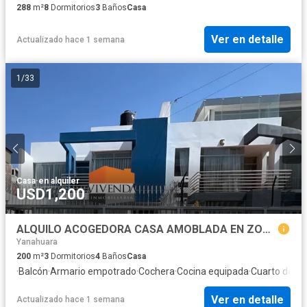
288
m²
8
Dormitorios
3
Baños
Casa
Ver en detalle
Actualizado hace 1 semana
1
/
33
Casa
·
en alquiler
USD1,200
ALQUILO ACOGEDORA CASA AMOBLADA EN ZONA RESIDENCIAL DE CAYMA
Yanahuara
200
m²
3
Dormitorios
4
Baños
Casa
·
Balcón
·
Armario empotrado
·
Cochera
·
Cocina equipada
·
Cuarto de ser
Ver en detalle
Actualizado hace 1 semana