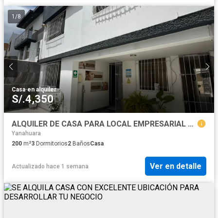
1
/
8
Casa
·
en alquiler
S/.4,350
ALQUILER DE CASA PARA LOCAL EMPRESARIAL – SACHACA (URB. TAHUAYCANI) - AFC056
Yanahuara
200
m²
3
Dormitorios
2
Baños
Casa
Ver en detalle
Actualizado hace 1 semana