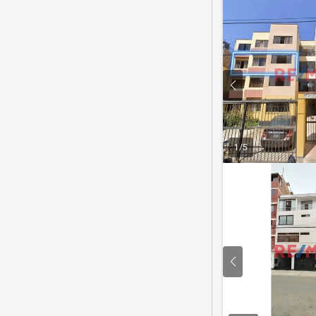
1
/
5