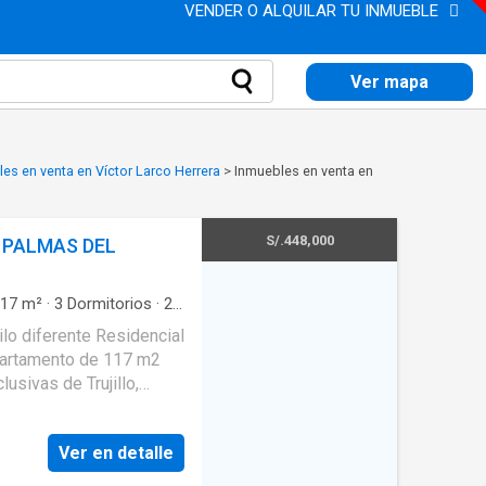
VENDER O ALQUILAR TU INMUEBLE
Ver mapa
es en venta en Víctor Larco Herrera
>
Inmuebles en venta en
S/.448,000
 PALMAS DEL
17
m²
·
3
Dormitorios
·
2
hera
ilo diferente Residencial
partamento de 117 m2
usivas de Trujillo,
n campana, horno, lava
closets, 2.5 baños,
Ver en detalle
nte y su precio es de $