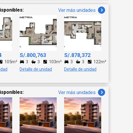
oficial!
isponibles:
Ver más unidades
4
S/.800,763
S/.878,372
105m²
3
3
103m²
3
3
122m²
idad
Detalle de unidad
Detalle de unidad
isponibles:
Ver más unidades