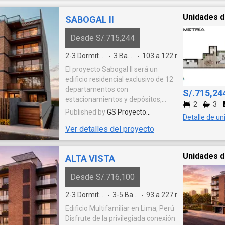
asegura tu nuevo depa antes del lanzamiento 
Unidades d
SABOGAL II
Desde S/.715,244
2-3
Dormitorios
3
Baños
103 a 122
m²
·
·
El proyecto Sabogal II será un
edificio residencial exclusivo de 12
departamentos con
S/.715,24
estacionamientos y depósitos,
2
3
distribuidos en 10 flats y 2 dúplex,
Published by
GS Proyecto
Detalle de un
con áreas que van desde 103 m²
Inmobiliario S.A.C.
Ver detalles del proyecto
hasta 252 m². Uno de los dúplex
destaca por contar con piscina
privada, amplias terrazas y zona
Unidades d
ALTA VISTA
de parrilla, mientras que el
segundo ofrece una amplia
Desde S/.716,100
terraza con parrilla, ideal para el
disfrute familiar.
2-3
Dormitorios
3-5
Baños
93 a 227
m²
·
·
Edificio Multifamiliar en Lima, Perú
Disfrute de la privilegiada conexión