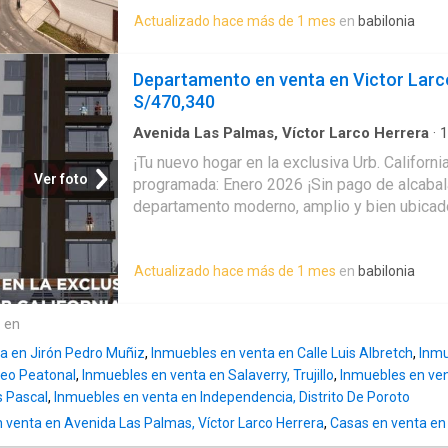
con alta proyección de crecimiento y Plusval
Actualizado hace más de 1 mes
en
babilonia
13 pisos en etapa de acabados, con ascensor
ascensor especial para personas con discapa
de los departamentos: ️ Amplia sala – come
Departamento en venta en Victor Larc
con vista exterior Moderna cocina abierta e
S/470,340
granito, encimera, campana y reposteros Baño 
3 habitaciones con closets: ️ Habitación prin
Avenida Las Palmas, Víctor Larco Herrera
·
1
Baños
·
Piso
·
Cuarto de servicio
·
Cochera
·
Coc
doble vista externa ️ 2 habitaciones secunda
¡Tu nuevo hogar en la exclusiva Urb. Californi
120 m2 Espacios iluminados con amplias ven
Ver foto
programada: Enero 2026 ¡Sin pago de alcaba
la azotea PRECIOS: 110 M2 A $ 154 000(DI
departamento moderno, amplio y bien ubicad
Y 8) 120 M2 A $ 168 000(DISPONIBLES PISO 2
oportunidad que estabas esperando: Caracter
Estacionamientos i
Área total: 108 m² Sala comedor con Vista ex
Actualizado hace más de 1 mes
en
babilonia
habitaciones con closet y habitación principal
Cocina cerrada con reposteros ideal para el d
distribuidos Espacio de lavandería independ
e en
disponible por solo $12,000 Moderno Ascen
a en Jirón Pedro Muñiz
,
Inmuebles en venta en Calle Luis Albretch
,
Inmu
privilegiada: Ubicado en la exclusiva Urb. Cal
seo Peatonal
,
Inmuebles en venta en Salaverry, Trujillo
,
Inmuebles en ven
de: ️ Av. Larco y Av. Fátima ️ Clínica Sanna ️ Pa
s Pascal
,
Inmuebles en venta en Independencia, Distrito De Poroto
Nuestra Sra de Fátima y más Este proyecto 
venta en Avenida Las Palmas, Víctor Larco Herrera
,
Casas en venta en 
confort y plusvalía, ideal para vivir o invertir