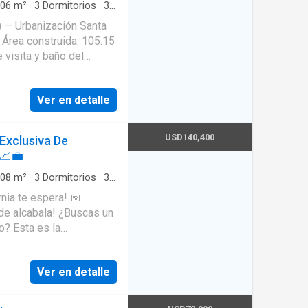
a venta en $ 12 000
06
m²
·
3
Dormitorios
·
3
censor moderno ️ Ascensor
) — Urbanización Santa
icación estratégica
. Área construida: 105.15
venidas principales
 visita y baño del
arrajeo) Invertir aquí
mbientes y acabados
xterior. Cocina con
Ver en detalle
s sociales. Baño de
s. Buena iluminación
ior Por qué vale la pena
USD140,400
 Exclusiva De
ctualizar y adaptar a tu
 📈💼
erca de servicios y vías
para conocer el
08
m²
·
3
Dormitorios
·
3
ara coordinar la visita
rnia te espera! 📅
ala! ¿Buscas un
o? Esta es la
ta externa 🛏️ 3
Ver en detalle
n principal con baño
 día 🚿 3 baños bien
ndiente 🚗