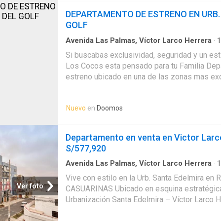
DEPARTAMENTO DE ESTRENO EN URB.
GOLF
Avenida Las Palmas, Víctor Larco Herrera
·
1
Baños
·
Piso
·
Cocina equipada
·
Seguridad
·
Coc
Si buscabas exclusividad, seguridad y un est
Los Cocos esta pensado para tu Familia De
estreno ubicado en una de las zonas mas excl
cuenta con Sala comedor, cocina equipada co
platos, cocina empotrada, 3 habitaciones con 
Nuevo
en
Doomos
deposito de 10 m2. La Cochera es independie
10,000. Cód. Agente Inmobiliario PN 5439
Departamento en venta en Victor Larc
S/577,920
Avenida Las Palmas, Víctor Larco Herrera
·
1
Baños
·
Piso
·
Balcón
·
Ascensor
·
Cuarto de ser
Vive con estilo en la Urb. Santa Edelmira e
Ver foto
CASUARINAS Ubicado en esquina estratégica
Urbanización Santa Edelmira – Víctor Larco H
colegios, universidades y principales avenida