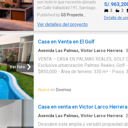
con todo lo que necesita ubicado
S/.963,20
en Calle Valladolid 191, Santiago
3
3
de Surco, a pocas cuadras de la Av.
Published by
GS Proyecto
Detalle de un
Alfredo Benavides y a la Av.
Inmobiliario S.A.C.
Ver detalles del proyecto
Higuereta. En una zona muy
tranquila y residencial. Su nuevo
hogar en Valladolid integrará la
Casa en Venta en El Golf
tranquilidad con la conveniencia.
Imagine vivir donde los parques, los
Avenida Las Palmas, Víctor Larco Herrera
·
3
mejores colegios, centros
Baños
·
Casa
·
Espacio para oficina
·
Balcón
·
Ba
VENTA – CASA EN PALMAS REALES, GOLF DE
comerciales y restaurantes son
Cuarto de servicio
·
Cochera
·
Cocina equipada
Exclusiva urbanización Palmas Reales, Golf -
una extensión natural de su día a
Ver foto
día. Esta es la ubicación perfecta
$850,000 - Área de terreno: 330 m² - Pisos: 3
para construir los recuerdos más
Baños completos: 6 - Medio baño: 1 - Cochera
valiosos de su familia, con la
Sala amplia e iluminada - Comedor y comedor
ciudad a sus pies y la comodidad
Nuevo
en
Doomos
diseño moderno - Balcón con excelente vista 
de siempre tenerlo todo cerca.
usos - Escritorio o estudio - Oficina privada 
Lavandería independiente - Jardín y patio int
Casa en venta en Victor Larco Herrera
- Cuarto y baño de servicio - Depósito amplio
Nivel - Medio baño de visita - Cuarto de escr
Avenida Las Palmas, Víctor Larco Herrera
·
2
Baños
·
Casa
·
Espacio para oficina
·
Terraza
·
C
con excelente iluminación - Cocina cerrada 
Descubre esta amplia y versátil propiedad ub
Cochera
·
Cocina equipada