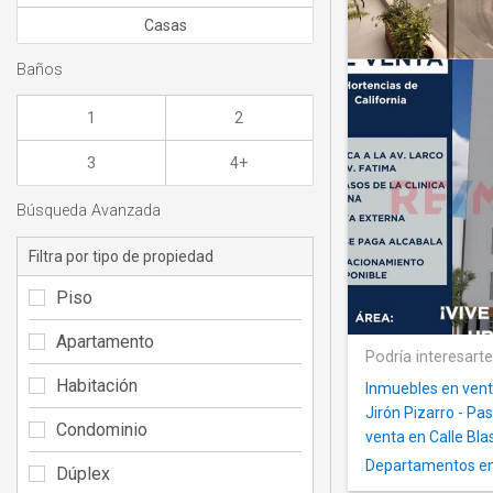
Casas
Baños
1
2
3
4+
Búsqueda Avanzada
Filtra por tipo de propiedad
Piso
Apartamento
Podría interesart
Habitación
Inmuebles en vent
Jirón Pizarro - Pa
Condominio
venta en Calle Bla
Departamentos en 
Dúplex