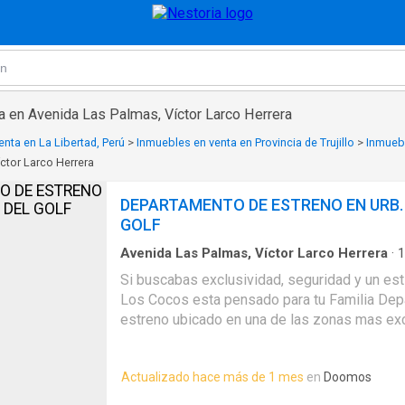
a en Avenida Las Palmas, Víctor Larco Herrera
nta en La Libertad, Perú
>
Inmuebles en venta en Provincia de Trujillo
>
Inmuebl
ctor Larco Herrera
DEPARTAMENTO DE ESTRENO EN URB.
GOLF
Avenida Las Palmas, Víctor Larco Herrera
·
1
Baños
·
Piso
·
Cocina equipada
·
Seguridad
·
Coc
Si buscabas exclusividad, seguridad y un est
Los Cocos esta pensado para tu Familia De
estreno ubicado en una de las zonas mas excl
cuenta con Sala comedor, cocina equipada co
platos, cocina empotrada, 3 habitaciones con 
Actualizado hace más de 1 mes
en
Doomos
deposito de 10 m2. La Cochera es independie
10,000. Cód. Agente Inmobiliario PN 5439