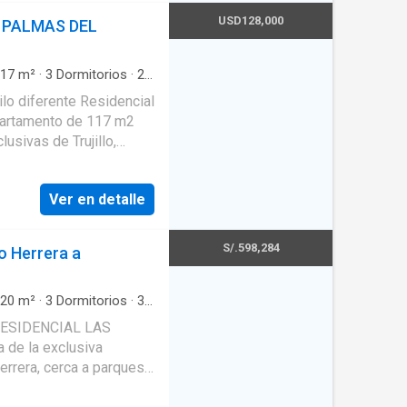
USD128,000
 PALMAS DEL
17
m²
·
3
Dormitorios
·
2
hera
ilo diferente Residencial
partamento de 117 m2
usivas de Trujillo,
n campana, horno, lava
closets, 2.5 baños,
Ver en detalle
nte y su precio es de $
S/.598,284
o Herrera a
20
m²
·
3
Dormitorios
·
3
vicio
·
Cocina equipada
n RESIDENCIAL LAS
 de la exclusiva
errera, cerca a parques,
s. Una zona tranquila