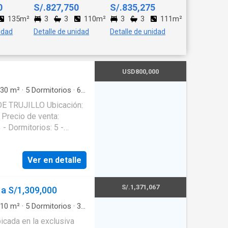
0
S/.827,750
S/.835,275
135m²
3
3
110m²
3
3
111m²
idad
Detalle de unidad
Detalle de unidad
USD800,000
30
m²
·
5
Dormitorios
·
6
rbacoa
·
Jardín
·
Piscina
·
 TRUJILLO Ubicación:
 Precio de venta:
 - Dormitorios: 5 -
s: 2 Características -
 de diario - Cocina con
Ver en detalle
- Ático con múltiples
- Lobby elegante -
erno - Galería espaciosa
S/.1,371,067
 a S/1,309,000
 - Distribución Primer
itorio - Sala y comedor
10
m²
·
5
Dormitorios
·
3
uarto de servicio
·
con acabados modernos -
icada en la exclusiva