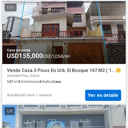
1
/
11
Casa
·
en venta
USD155,000
USD1,054/m²
Vendo Casa 3 Pisos En Urb. El Bosque 147 M2 ( 1 Cochera ) - $ 155,000.00
Avenida Peru, Santa
147
m²
6
Dormitorios
6
Baños
Casa
Ver en detalle
Actualizado hace 1 semana
1
/
9