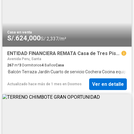
Casa
·
en venta
S/.624,000
S/.2,337/m²
ENTIDAD FINANCIERA REMATA Casa de Tres Pisos en Urb. Casuarinas, Nuevo Chimbote, Chimbote 00806
Avenida Peru, Santa
267
m²
3
Dormitorios
4
Baños
Casa
·
Balcón
·
Terraza
·
Jardín
·
Cuarto de servicio
·
Cochera
·
Cocina equipada
Ver en detalle
Actualizado hace más de 1 mes
en
Doomos