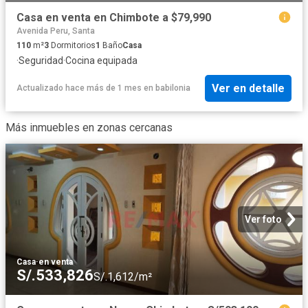
Casa en venta en Chimbote a $79,990
Avenida Peru, Santa
110
m²
3
Dormitorios
1
Baño
Casa
·
Seguridad
·
Cocina equipada
Ver en detalle
Actualizado hace más de 1 mes
en
babilonia
Más inmuebles en zonas cercanas
Ver foto
Casa
·
en venta
S/.533,826
S/.1,612/m²