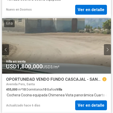
Ver en detalle
Nuevo
en
Doomos
1
/
13
Villa
·
en venta
USD1,800,000
USD3/m²
OPORTUNIDAD VENDO FUNDO CASCAJAL - SANTA CHIMBOTE.
Avenida Peru, Santa
455,000
m²
10
Dormitorios
10
Baños
Villa
·
Cochera
·
Cocina equipada
·
Chimenea
·
Vista panorámica
·
Cuarto de s
Ver en detalle
Actualizado hace 6 días