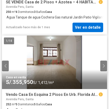
SE VENDE Casa de 2 Pisos + Azotea – 4 HABITACIONES Urb. Bella Mar II Etapa, Nuevo Chimbote- ESTRENO
Avenida Peru, Santa
250
m²
4
Dormitorios
3
Baños
Casa
·
Agua
·
Tanque de agua
·
Cochera
·
Gas natural
·
Jardín
·
Patio
·
Vigilante
·
T
Ver en detalle
Actualizado hace más de 1 mes
1
/
18
Casa
·
en venta
S/.355,950
S/.1,412/m²
Vendo Casa En Esquina 2 Pisos En Urb. Florida Alta , Area 252 M2 (4 Cocheras )
Avenida Peru, Santa
252
m²
5
Dormitorios
5
Baños
Casa