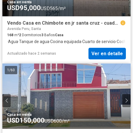
Casa
·
en venta
USD95,000
USD565/m²
Vendo Casa en Chimbote en jr santa cruz - cuadra 2 -+FLORIDA BAJA
Avenida Peru, Santa
168
m²
2
Dormitorios
3
Baños
Casa
·
Agua
·
Tanque de agua
·
Cocina equipada
·
Cuarto de servicio
·
Cochera
Ver en detalle
Actualizado hace 2 semanas
1
/
60
Casa
·
en venta
USD150,000
USD600/m²