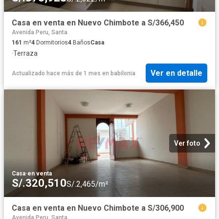
Casa en venta en Nuevo Chimbote a S/366,450
Avenida Peru, Santa
161
m²
4
Dormitorios
4
Baños
Casa
·
Terraza
Ver en detalle
Actualizado hace más de 1 mes
en
babilonia
Ver foto
Casa
·
en venta
S/.320,510
S/.2,465/m²
Casa en venta en Nuevo Chimbote a S/306,900
Avenida Peru, Santa