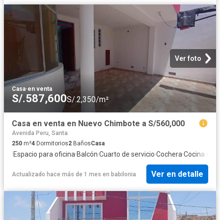
Ver foto
Casa
·
en venta
S/.587,600
S/.2,350/m²
Casa en venta en Nuevo Chimbote a S/560,000
Avenida Peru, Santa
250
m²
4
Dormitorios
2
Baños
Casa
·
Espacio para oficina
·
Balcón
·
Cuarto de servicio
·
Cochera
·
Cocina equ
Ver en detalle
Actualizado hace más de 1 mes
en
babilonia