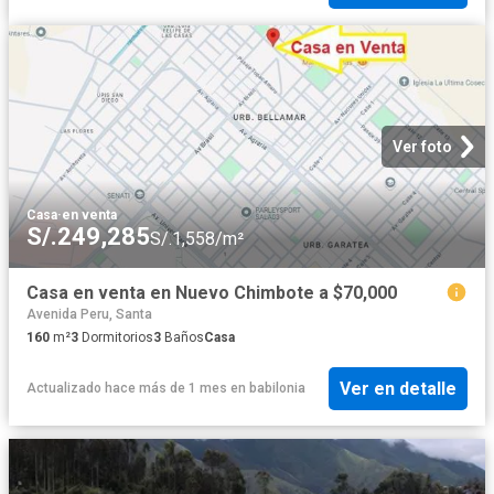
Ver foto
Casa
·
en venta
S/.249,285
S/.1,558/m²
Casa en venta en Nuevo Chimbote a $70,000
Avenida Peru, Santa
160
m²
3
Dormitorios
3
Baños
Casa
Ver en detalle
Actualizado hace más de 1 mes
en
babilonia