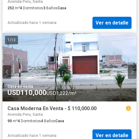
Avenida Peru, Santa
252
m²
4
Dormitorios
3
Baños
Casa
Ver en detalle
Actualizado hace 1 semana
1
/
13
Casa
·
en venta
USD110,000
USD1,222/m²
Casa Moderna En Venta - $ 110,000.00
Avenida Peru, Santa
90
m²
4
Dormitorios
4
Baños
Casa
Ver en detalle
Actualizado hace 1 semana