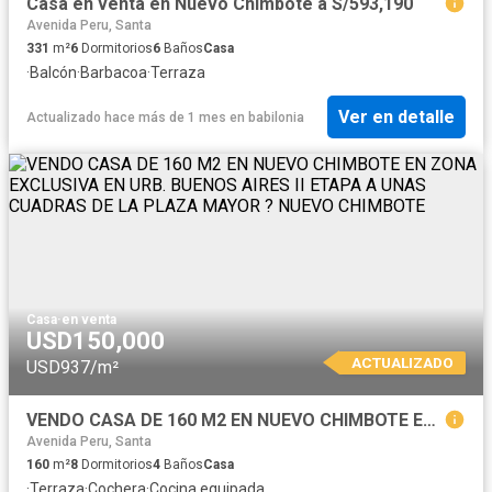
Casa en venta en Nuevo Chimbote a S/593,190
Avenida Peru, Santa
331
m²
6
Dormitorios
6
Baños
Casa
·
Balcón
·
Barbacoa
·
Terraza
Ver en detalle
Actualizado hace más de 1 mes
en
babilonia
Casa
·
en venta
USD150,000
ACTUALIZADO
USD937/m²
VENDO CASA DE 160 M2 EN NUEVO CHIMBOTE EN ZONA EXCLUSIVA EN URB. BUENOS AIRES II ETAPA A UNAS CUADRAS DE LA PLAZA MAYOR ? NUEVO CHIMBOTE
Avenida Peru, Santa
160
m²
8
Dormitorios
4
Baños
Casa
·
Terraza
·
Cochera
·
Cocina equipada