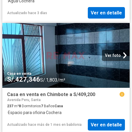
·
Agua
·
Cochera
Ver en detalle
Actualizado hace 3 días
Ver foto
Casa
·
en venta
S/.427,346
S/.1,803/m²
Casa en venta en Chimbote a S/409,200
Avenida Peru, Santa
237
m²
8
Dormitorios
7
Baños
Casa
·
Espacio para oficina
·
Cochera
Ver en detalle
Actualizado hace más de 1 mes
en
babilonia