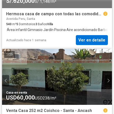
S/.620,000
S/.1,148/m²
Hermosa casa de campo con todas las comodidades
Avenida Peru, Santa
540
m²
5
Dormitorios
3
Baños
Villa
·
Área infantil
·
Gimnasio
·
Jardín
·
Piscina
·
Aire acondicionado
·
Barbacoa
Ver en detalle
Actualizado hace 1 semana
1
/
25
Casa
·
en venta
USD60,000
USD238/m²
Venta Casa 252 m2 Coishco - Santa - Ancash