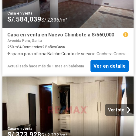
Casa
·
en venta
S/.584,039
S/.2,336/m²
Casa en venta en Nuevo Chimbote a S/560,000
Avenida Peru, Santa
250
m²
4
Dormitorios
2
Baños
Casa
·
Espacio para oficina
·
Balcón
·
Cuarto de servicio
·
Cochera
·
Cocina equ
Ver en detalle
Actualizado hace más de 1 mes
en
babilonia
Ver foto
Casa
·
en venta
S/.373,928
S/.2,322/m²