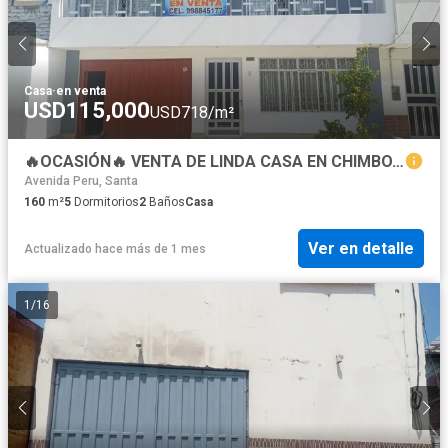
Casa
·
en venta
USD115,000
USD718/m²
🔥OCASIÓN🔥 VENTA DE LINDA CASA EN CHIMBOTE
Avenida Peru, Santa
160
m²
5
Dormitorios
2
Baños
Casa
Ver en detalle
Actualizado hace más de 1 mes
1
/
16