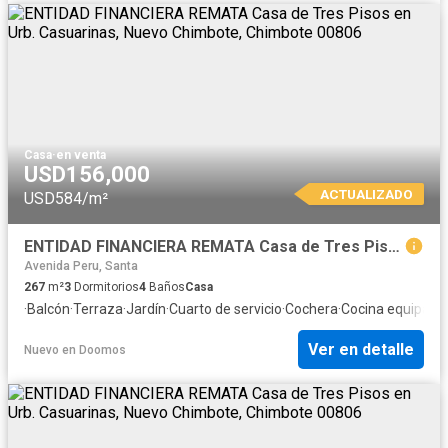
Casa
·
en venta
USD156,000
ACTUALIZADO
USD584/m²
ENTIDAD FINANCIERA REMATA Casa de Tres Pisos en Urb. Casuarinas, Nuevo Chimbote, Chimbote 00806
Avenida Peru, Santa
267
m²
3
Dormitorios
4
Baños
Casa
·
Balcón
·
Terraza
·
Jardín
·
Cuarto de servicio
·
Cochera
·
Cocina equipada
Ver en detalle
Nuevo
en
Doomos