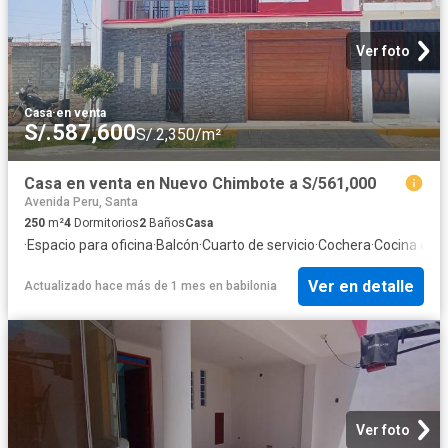
Ver foto
Casa
·
en venta
S/.587,600
S/.2,350/m²
Casa en venta en Nuevo Chimbote a S/561,000
Avenida Peru, Santa
250
m²
4
Dormitorios
2
Baños
Casa
·
Espacio para oficina
·
Balcón
·
Cuarto de servicio
·
Cochera
·
Cocina equ
Ver en detalle
Actualizado hace más de 1 mes
en
babilonia
Ver foto