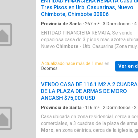
ENTIDAD FINANCIERA REMATA Casa d
Descripción: Primer piso: 103,66 m2. Jardín. 
Tres Pisos en Urb. Casuarinas, Nuevo
ingreso. Sala / Comedor. Cocina. Estudio. Pat
Chimbote, Chimbote 00806
Cochera. Segundo Piso: 103,66 m2. Hall. Sal
estar. Dormitorio principal con baño y balcón
Provincia de Santa
·
267
m²
·
3
Dormitorios
·
4
Casa
·
Balcón
·
Terraza
·
Jardín
·
Cuarto de servi
incorporado. Dormitorios secundarios: Dos (2
ENTIDAD FINANCIERA REMATA. Se vende
Cochera
·
Cocina equipada
Ambos con baño incorporado. Tercer Piso: 4
espaciosa casa de 3 pisos más azotea ubic
m2. Lavandería. Dormitorio de servicio. Baño
Nuevo
Chimbote
- Urb. Casuarina (Zona muy
(1). Terraza. Azotea: 11,050 m2. Tanque elev
céntrica), a un paso de la Av. Pacifico. Muy ce
Tendal. Precio de Venta: USD 156,000
instituciones educativas, Mercado Buenos Ai
Actualizado hace más de 1 mes
en
Ver en d
polideportivo Casuarinas, restaurantes y hote
Doomos
Zonificación: RDM. Antigüedad: 21 años (2000
de terreno: 196,25 m2. Área construida: 267,
VENDO CASA DE 116.1 M2 A 2 CUADR
Descripción: Primer piso: 103,66 m2. Jardín. 
DE LA PLAZA DE ARMAS DE MORO
ingreso. Sala / Comedor. Cocina. Estudio. Pat
ANCASH $75,000 USD
Cochera. Segundo Piso: 103,66 m2. Hall. Sal
estar. Dormitorio principal con baño y balcón
Provincia de Santa
·
116
m²
·
2
Dormitorios
·
2
Casa
·
Cuarto de servicio
·
Cochera
incorporado. Dormitorios secundarios: Dos (2
Casa ubicada en zona residencial, cerca a ce
Ambos con baño incorporado. Tercer Piso: 4
comerciales, a 3 cuadras de la plaza de arm
m2. Lavandería. Dormitorio de servicio. Baño
Moro
, en zona céntrica, cerca de la iglesia, g
(1). Terraza. Azotea: 11,050 m2. Tanque elev
más. Medidas: A.T.: 116.10 m2 A.C.: 116.10 m