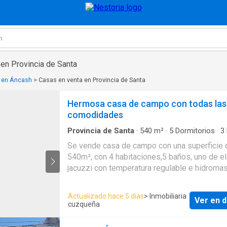
 en Provincia de Santa
a en Áncash
>
Casas en venta en Provincia de Santa
Hermosa casa de campo con todas las
comodidades
Provincia de Santa
·
540
m²
·
5
Dormitorios
·
3
Villa
·
Área infantil
·
Gimnasio
·
Jardín
·
Piscina
·
Se vende casa de campo con una superficie 
acondicionado
·
Barbacoa
·
Cochera
·
Internet
·
540m², con 4 habitaciones,5 baños, uno de el
de servicio
·
Sauna
·
Jacuzzi
·
Acceso para per
con discapacidad
·
Cocina equipada
·
Calefacci
jacuzzi con temperatura regulable e hidromas
Terraza
·
Tanque de agua
·
Ascensor
·
Gas natur
amplios espacios de sala y comedor y salón
Caseta de vigilancia
·
Armario empotrado
·
Balc
y juegos. Cuenta también con piscina exterior, áreas
Vista panorámica
·
Chimenea
·
Patio
·
Agua
·
Vig
Actualizado hace 5 días
> Inmobiliaria
Ver en d
ajardinadas, cancha de tenis y gimnasio. El g
Seguridad
cuzqueña
cuenta con material de deporte necesario, al 
25 kilos de peso. Area de asador y lugar para