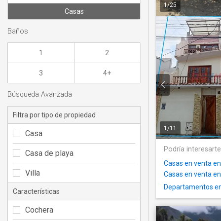
1
/
25
Casas
Baños
1
2
3
4+
Búsqueda Avanzada
Filtra por tipo de propiedad
1
/
11
Casa
Podría interesart
Casa de playa
Casas en venta e
Villa
Casas en venta en
Departamentos en 
Características
Cochera