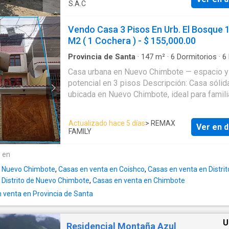
corral A un paso de la Plaza de armas de
Co
S.A.C
a dos cuadras del chifa Hugos PRECIO: $115 000
2 cuadras de la casa la panamericana norte A 100 m
NEGOCIABLE!!
de la plazuela de cosihco Ponte en contacto
Vendo Casa 3 Pisos En Urb. El Bosque 
inmediato con nosotros!
M2 ( 1 Cochera ) - $ 155,000.00
Provincia de Santa
·
147
m²
·
6
Dormitorios
·
6
Casa
Casa urbana en Nuevo Chimbote — espacio y
potencial en 3 pisos Descripción: Casa sólida y bien
ubicada en Nuevo Chimbote, ideal para famili
numerosa o para quien busque una propieda
posibilidades de uso mixto. Espacios amplio
Actualizado hace 5 días
> REMAX
Ver en d
luminosos distribuidos en tres niveles, con
FAMILY
acabados clásicos y áreas que permiten
remodelación según necesidades. Características
e en
principales: 📍 Dirección: A pasos del poder 
n Nuevo Chimbote
,
Casas en venta en Coishco
,
Casas en venta en Distri
de Nuevo Chimbote y Plaza Mayor , Nuevo
 Distrito de Nuevo Chimbote
,
Casas en venta en Chimbote
Chimbote , Perú 🏠 Pisos: 3 📐 Área terreno: 147.00
venta en Provincia de Santa
m² 🧱 Área construida: 331.60 m² 🛏️ Habitaciones: 6
🛁 Baños: 6 🚗 Estacionamientos: 1 Destacados: - 🌇
Balcón con vista a la calle. - 🛌 Baño en dormitorio
U
Residencial Montaña Azul