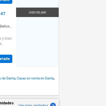
ishco
A
USD155,000
147
Baños
·
a
d con
s y
etalle
Judicial
to de Santa
,
Casas en venta en Santa
,
nidades
Ver más unidades