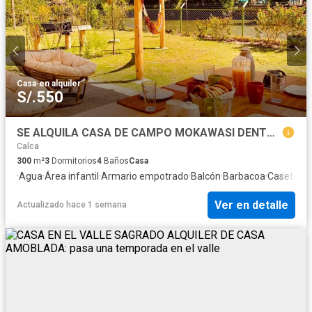
Casa
·
en alquiler
S/.550
SE ALQUILA CASA DE CAMPO MOKAWASI DENTRO DE CONDOMINIO EN URUBAMBA DISTRITO DE CALCA EN CUSCO
Calca
300
m²
3
Dormitorios
4
Baños
Casa
·
Agua
·
Área infantil
·
Armario empotrado
·
Balcón
·
Barbacoa
·
Caseta de 
Ver en detalle
Actualizado hace 1 semana