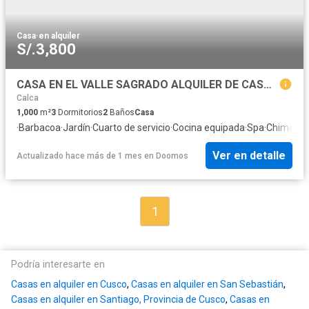
Casa
·
en alquiler
S/.3,800
CASA EN EL VALLE SAGRADO ALQUILER DE CASA AMOBLADA: pasa una temporada en el valle
Calca
1,000
m²
3
Dormitorios
2
Baños
Casa
·
Barbacoa
·
Jardín
·
Cuarto de servicio
·
Cocina equipada
·
Spa
·
Chimene
Ver en detalle
Actualizado hace más de 1 mes
en
Doomos
1
Podría interesarte en
Casas en alquiler en Cusco
,
Casas en alquiler en San Sebastián
,
Casas en alquiler en Santiago, Provincia de Cusco
,
Casas en