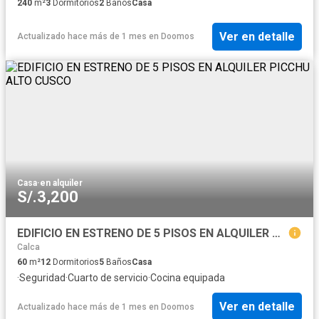
240
m²
3
Dormitorios
2
Baños
Casa
Ver en detalle
Actualizado hace más de 1 mes
en
Doomos
Casa
·
en alquiler
S/.3,200
EDIFICIO EN ESTRENO DE 5 PISOS EN ALQUILER PICCHU ALTO CUSCO
Calca
60
m²
12
Dormitorios
5
Baños
Casa
·
Seguridad
·
Cuarto de servicio
·
Cocina equipada
Ver en detalle
Actualizado hace más de 1 mes
en
Doomos