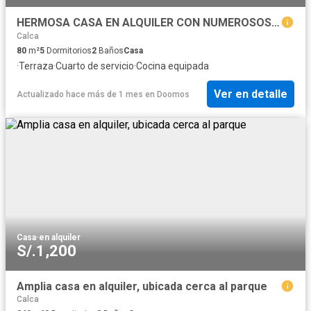
HERMOSA CASA EN ALQUILER CON NUMEROSOS AMBIENTES EN ZONA ESTRATEGICA
Calca
80
m²
5
Dormitorios
2
Baños
Casa
·
Terraza
·
Cuarto de servicio
·
Cocina equipada
Ver en detalle
Actualizado hace más de 1 mes
en
Doomos
Casa
·
en alquiler
S/.1,200
Amplia casa en alquiler, ubicada cerca al parque
Calca