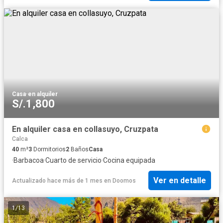
Casa
·
en alquiler
S/.1,800
En alquiler casa en collasuyo, Cruzpata
Calca
40
m²
3
Dormitorios
2
Baños
Casa
·
Barbacoa
·
Cuarto de servicio
·
Cocina equipada
Ver en detalle
Actualizado hace más de 1 mes
en
Doomos
1
/
13