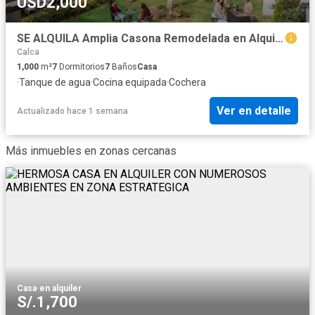
USD2,000
SE ALQUILA Amplia Casona Remodelada en Alquiler – 1,000 m² – Calca, Valle Sagrado de los Incas
Calca
1,000
m²
7
Dormitorios
7
Baños
Casa
·
Tanque de agua
·
Cocina equipada
·
Cochera
Ver en detalle
Actualizado hace 1 semana
Más inmuebles en zonas cercanas
Casa
·
en alquiler
S/.1,700