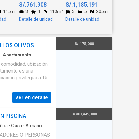
S/.761,908
S/.1,185,191
115m²
3
4
113m²
3
5
205m²
idad
Detalle de unidad
Detalle de unidad
S/.175,000
 LOS OLIVOS
·
Apartamento
s comodidad, ubicación
artamento es una
, mercados, colegios y
Ver en detalle
cipales avenidas
en distribuidos -Piso 2
uido) -Amplia sala
USD3,449,000
N PISCINA
errada -2 habitaciones
üedad -Zona residencial
ños
·
Casa
·
Armario
aza
·
Jardín
·
Piscina
s de agua y luz a
JADORES O PERSONAS