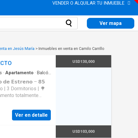
VENDER O ALQUILAR TU INMUEBLE
Ver mapa
enta en Jesús María
>
Inmuebles en venta en Camilo Carrillo
USD130,000
ECTO
s
·
Apartamento
·
Balcón
ersonas con
 𝗱𝗲 𝗘𝘀𝘁𝗿𝗲𝗻𝗼 – 𝟴𝟱
scensor
 distribución y una
comedor: Amplio y
Ver en detalle
tilación y una vista
: Moderna, con muebles
nito negro y acabados
USD103,000
súper ventilada, con