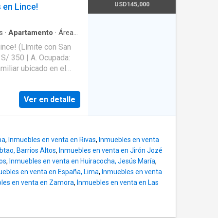
ción
USD145,000
 en Lince!
io, lavandería
uarto y baño), además de
s
·
Apartamento
·
Área
to y
ince! (Límite con San
cio Pet-
s
atégica de alta demanda
 rodeada de parques,
nservación y acabados
Ver en detalle
avandería
 servicio. Nivel 2:
de Surco!
do y walk-in closet) + 1
ma
,
Inmuebles en venta en Rivas
,
Inmuebles en venta
tao, Barrios Altos
,
Inmuebles en venta en Jirón Jozé
sala social, zona de
os
,
Inmuebles en venta en Huiracocha, Jesús María
,
ógeno. Año de
uebles en venta en España, Lima
,
Inmuebles en venta
Estado: Bueno. Acepta crédito hipotecario.
les en venta en Zamora
,
Inmuebles en venta en Las