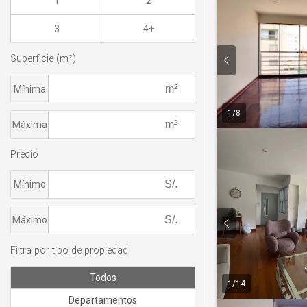
1
2
3
4+
Superficie (m²)
Mínima
1
/
8
Máxima
Precio
Mínimo
Máximo
Filtra por tipo de propiedad
Todos
1
/
14
Departamentos