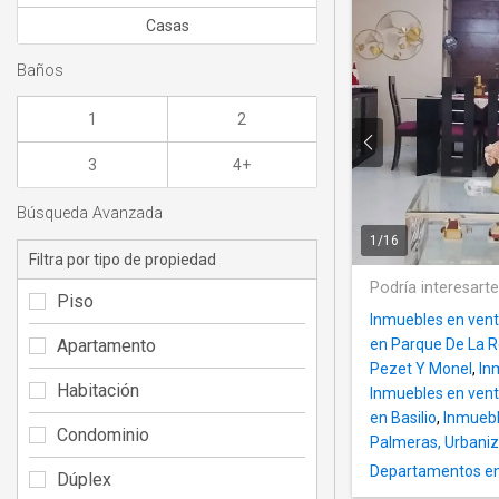
Casas
Baños
1
2
3
4+
Búsqueda Avanzada
1
/
16
Filtra por tipo de propiedad
Podría interesart
Piso
Inmuebles en vent
Apartamento
en Parque De La 
Pezet Y Monel
,
In
Habitación
Inmuebles en vent
en Basilio
,
Inmuebl
Condominio
Palmeras, Urbaniz
Departamentos en 
Dúplex