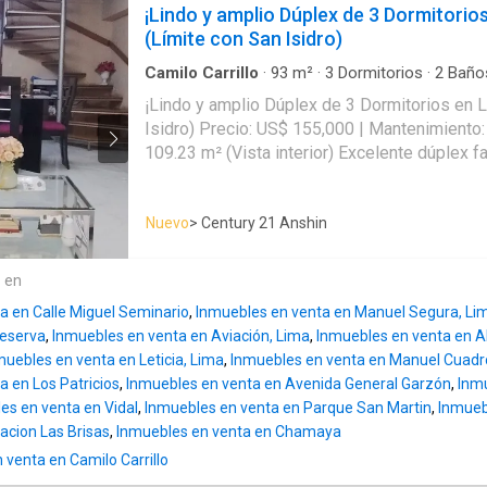
amplio walk-in closet, jacuzzi y ducha española. Distribu
¡Lindo y amplio Dúplex de 3 Dormitorios
funcional: Cocina cerrada con comedor de diar
(Límite con San Isidro)
independiente, área completa de servicio (c
2 medios baños para visitas. Accesibilidad y seguridad: Ascensor
Camilo Carrillo
·
93
m²
·
3
Dormitorios
·
2
Baño
infantil
·
Gimnasio
directo al departamento con llave de seguridad. Estacionamien
¡Lindo y amplio Dúplex de 3 Dormitorios en L
depósito: Incluye 2 cocheras lineales y 1 depósito. Edifi
Isidro) Precio: US$ 155,000 | Mantenimiento: S/ 350 | A. Ocupada:
Friendly: Tu mascota también es bienvenid@. Característica
109.23 m² (Vista interior) Excelente dúplex familiar ubicado en el
principales: Precio de Venta: US$ 395,000 Mantenimiento: S/ 700
piso 2 de la Av. César Vallejo, una zona estr
aprox. Área Ocupada: 177.61 m² | Área Construida: 176.00 m² Año de
con fácil acceso a San Isidro y Jesús María,
construcción: 2007 (Excelente estado de co
Nuevo
> Century 21 Anshin
comercios y servicios. Distribución eficiente (2 niveles): Nivel 1:
de alta calidad) Piso: 2 (Edificio de 4 pisos) Apto para financiamiento
Amplia sala-comedor, cocina cerrada, patio, l
con crédito hipotecario. ¡Agenda tu visita hoy mismo y conoce tu
independiente, baño de visitas y cuarto con baño de
e en
próximo hogar en una de las mejores zonas 
3 dormitorios (el principal con baño incorpora
a en Calle Miguel Seminario
,
Inmuebles en venta en Manuel Segura, Li
baño completo compartido. Áreas comunes y beneficios del edificio:
Reserva
,
Inmuebles en venta en Aviación, Lima
,
Inmuebles en venta en Ab
Lobby de recepción, 2 ascensores, gimnasio, 
muebles en venta en Leticia, Lima
,
Inmuebles en venta en Manuel Cuadr
juegos para niños, ducto de basura y grupo electr
a en Los Patricios
,
Inmuebles en venta en Avenida General Garzón
,
Inm
construcción: 2009 | 
es en venta en Vidal
,
Inmuebles en venta en Parque San Martin
,
Inmueb
acion Las Brisas
,
Inmuebles en venta en Chamaya
venta en Camilo Carrillo