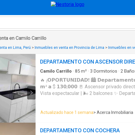
nta en Camilo Carrillo
enta en Lima, Perú
>
Inmuebles en venta en Provincia de Lima
>
Inmuebles en v
DEPARTAMENTO CON ASCENSOR DIR
Camilo Carrillo
·
85
m²
·
3
Dormitorios
·
2
Baño
·
Armario empotrado
·
Vigilante
·
Acceso para p
🔥 ¡𝗢𝗣𝗢𝗥𝗧𝗨𝗡𝗜𝗗𝗔𝗗❗ 🏙️ 𝗗𝗲𝗽𝗮𝗿𝘁𝗮𝗺𝗲𝗻𝘁𝗼
discapacidad
·
Seguridad
·
Vista panorámica
·
A
𝗺² 𝗮 $ 𝟭𝟯𝟬,𝟬𝟬𝟬 🚪 Ascensor privado directo | 3 Dormitorios | 🌳
Vista espectacular | 🌬️ 2 balcones ✨ Departamento totalmente
renovado, con acabados de estreno, excelente
vista increíble desde el piso 20. 🛋️ Sala – 
Actualizado hace 1 semana
> Acerca Inmobiliaria
luminoso, con balcón que brinda excelente ven
abierta a áreas verdes 🌿 🍽️ Cocina cerrada
de melamina blanca de 18 mm, barras de gra
DEPARTAMENTO CON COCHERA
de estreno ✨ 🧺 Lavandería: Independiente y 