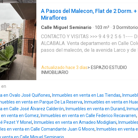
zona de tendal 3 Estacionamientos (una de l
para 02 autos en forma lineal, entonces podr
A Pasos del Malecon, Flat de 2 Dorm. +
estacionamientos) 1 depósito Mantenimiento 
Miraflores
24/7 Estacionamientos para visitas
Calle Miguel Seminario
·
103
m²
·
3
Dormitori
Apartamento
·
Ascensor
·
Balcón
·
Cochera
·
G
CONTACTO Y VISITAS >>> 9 4 9 2 5 6 1---- DE ESTRENO- NO PAGA
ALCABALA. Venta departamento en Calle Coló
pasos del malecón, de la avenida Larco y de l
Ubicación estratégica, rodeada de comercio, 
supermercados, etc. El edificio cuenta con áreas comunes: lobby,
Actualizado hace 3 días
> ESPAZIO ESTUDIO
estacionamiento de bicicletas, jardín interior
INMOBILIARIO
care y gimnasio. Cuenta con seguridad 24/7 Área total: 103.90 m2
Área techada: 103.50 m2 Piso 6 | Vista exterior -Sala comedor con
e en
balcón -Cocina americana -Baño de visitas -C
a en Ovalo José Quiñones
,
Inmuebles en venta en Las Tiendas
,
Inmuebl
Dormitorio principal con walkin closet y baño
muebles en venta en Parque De La Reserva
,
Inmuebles en venta en Hua
dormitorios secundarios (1 puede ser para e
a en Calle José Álvarez Calderón
,
Inmuebles en venta en Durand
,
Inmue
para las 2 habitaciones *Incluye 1 cochera y 1 deposito. Venta:
 en venta en Gomez
,
Inmuebles en venta en Calle Federico Recavarren
,
$316,200 (NO PAGA ALCABALA) CONTACTO Y VISITAS >>> 9 4 9 2 5
zé Pezet Y Monel
,
Inmuebles en venta en Amadeo Modigliani
,
Inmuebles
6 1----
les en venta en Calle Comandante Juan G Moore
,
Inmuebles en venta e
venta en Calle Miguel Seminario