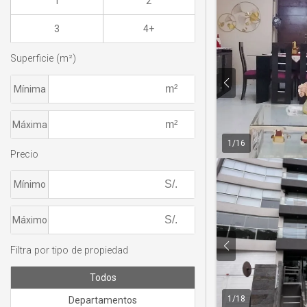
1
2
3
4+
Superficie (m²)
Mínima
Máxima
1
/
16
Precio
Mínimo
Máximo
Filtra por tipo de propiedad
Todos
1
/
18
Departamentos