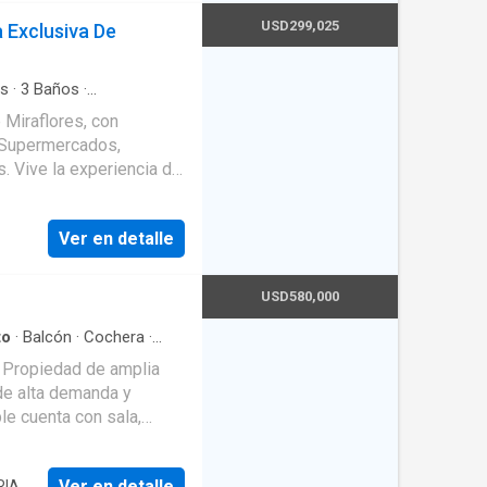
USD299,025
 Exclusiva De
os
·
3
Baños
·
ta panorámica
·
Cuarto de
 Miraflores, con
or
·
Seguridad
. Supermercados,
como una renta extra,
. Vive la experiencia de
pendiente. Se alquila en
acabados, pero nada
s hacer realidad tu
Ver en detalle
alo! Te ponemos en
s cómo lo quieres,
smo con solo 5% del
USD580,000
o, y te ofrecemos un
to
·
Balcón
·
Cochera
·
dad
·
Seguridad
. Propiedad de amplia
 de alta demanda y
le cuenta con sala,
nterior, terraza y
rto y baño independiente.
Ver en detalle
RIA