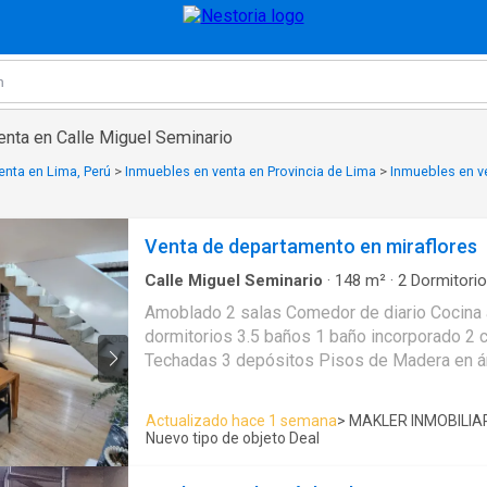
enta en Calle Miguel Seminario
enta en Lima, Perú
>
Inmuebles en venta en Provincia de Lima
>
Inmuebles en ve
Venta de departamento en miraflores
Calle Miguel Seminario
·
148
m²
·
2
Dormitori
Apartamento
·
Ascensor
·
Cochera
·
Seguridad
Amoblado 2 salas Comedor de diario Cocina 
dormitorios 3.5 baños 1 baño incorporado 2 
Techadas 3 depósitos Pisos de Madera en á
Madera en área social 1 ascensor Ascensor 
Parrilla Exteriores Áreas comunes Piso 8 8 
Actualizado hace 1 semana
> MAKLER INMOBILIAR
por piso 32 departamentos en total Guardia
Nuevo tipo de objeto Deal
Duplex 3 años de antigüedad Vista Interior 