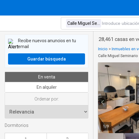
28,461 casas en v
Recibe nuevos anuncios en tu
email
Inicio
>
Inmuebles en v
Calle Miguel Seminario
Guardar búsqueda
En venta
En alquiler
Ordenar por:
Dormitorios
1
/
9