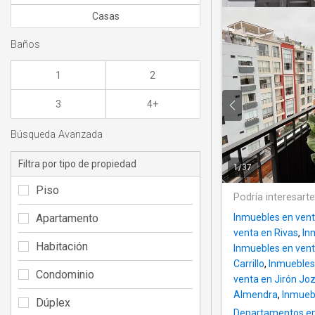
Casas
Baños
1
2
3
4+
Búsqueda Avanzada
Filtra por tipo de propiedad
1
/
37
Piso
Podría interesart
Apartamento
Inmuebles en vent
venta en Rivas
,
In
Habitación
Inmuebles en vent
Carrillo
,
Inmuebles
Condominio
venta en Jirón Jo
Almendra
,
Inmueb
Dúplex
Departamentos en 