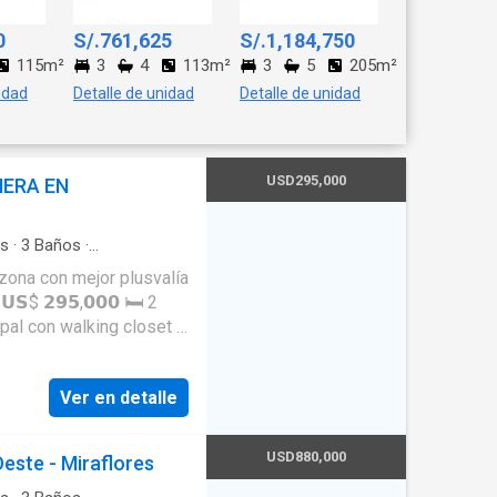
0
S/.761,625
S/.1,184,750
115m²
3
4
113m²
3
5
205m²
idad
Detalle de unidad
Detalle de unidad
USD295,000
ERA EN
os
·
3
Baños
·
apacidad
·
Área infantil
·
zona con mejor plusvalía
ega
·
Caseta de vigilancia
servicio
·
Cochera
·
Gas
ina
·
Vigilante
·
Seguridad
·
pal con walking closet y
rio con clóset empotrado
la comedor amplia e
Ver en detalle
 Armario para
🚿
nto de 12.5 m² (ubicado
USD880,000
ste - Miraflores