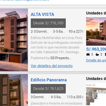
Unidades d
ALTA VISTA
Desde S/.716,100
2-3
Dormitorios
3-5
Baños
93 a 227
m²
·
·
Edificio Multifamiliar en Lima, Perú
Disfrute de la privilegiada conexión
con todo lo que necesita ubicado
S/.963,20
en Calle Valladolid 191, Santiago
3
3
de Surco, a pocas cuadras de la Av.
Published by
GS Proyecto
Detalle de un
Alfredo Benavides y a la Av.
Inmobiliario S.A.C.
Ver detalles del proyecto
Higuereta. En una zona muy
tranquila y residencial. Su nuevo
hogar en Valladolid integrará la
Unidades d
Edificio Panorama
tranquilidad con la conveniencia.
Imagine vivir donde los parques, los
Desde S/.761,625
mejores colegios, centros
comerciales y restaurantes son
3
Dormitorios
4-5
Baños
113 a 205
m²
·
·
una extensión natural de su día a
¡Descubre e Invierte en el exclusivo
día. Esta es la ubicación perfecta