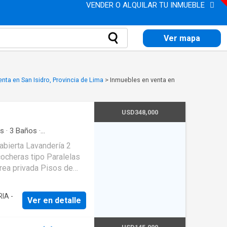
VENDER O ALQUILAR TU INMUEBLE
Ver mapa
nta en San Isidro, Provincia de Lima
>
Inmuebles en venta en
USD348,000
os
·
3
Baños
·
·
Terraza
·
Wifi
abierta Lavandería 2
cocheras tipo Paralelas
rea privada Pisos de
Terraza de 18.00 m2
pisos 4 departamentos
IA -
Ver en detalle
nía Se permiten mascotas
Impecable