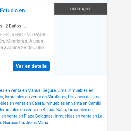
as cocheras puede ser
ían ser 03
USD316,200
 Estudio en
incluye agua Vigilancia
os
·
2
Baños
·
imnasio
·
Patio
·
Seguridad
n, Miraflores. A unos
a avenida 28 de Julio.
restaurantes,
Ver en detalle
, coworking, pet & bike
loset lavandería -
es en venta en Manuel Segura, Lima
,
Inmuebles en
 incorporado -2
ca
,
Inmuebles en venta en Miraflores, Provincia de Lima
,
studio) -Baño completo
bles en venta en Calera
,
Inmuebles en venta en Camilo
Inmuebles en venta en Bajada Balta
,
Inmuebles en
 en venta en Plaza Bolognesi
,
Inmuebles en venta en La
n Huiracocha, Jesús María