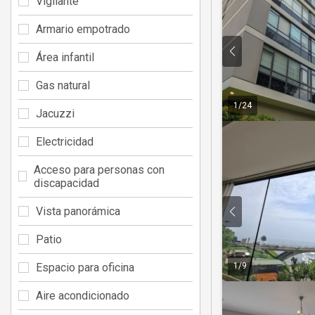
Vigilante
Armario empotrado
Área infantil
Gas natural
1
/
24
Jacuzzi
Electricidad
Acceso para personas con
discapacidad
Vista panorámica
Patio
1
/
9
Espacio para oficina
Aire acondicionado