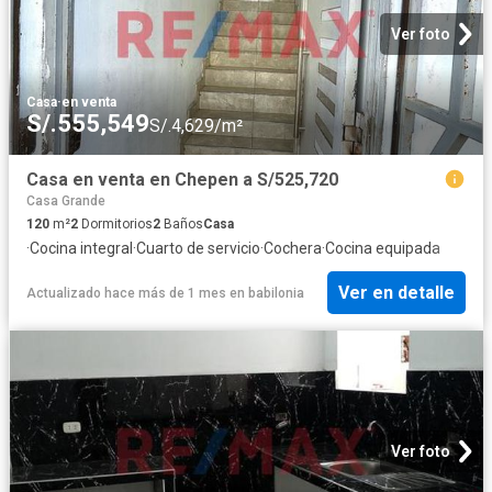
Ver foto
Casa
·
en venta
S/.555,549
S/.4,629/m²
Casa en venta en Chepen a S/525,720
Casa Grande
120
m²
2
Dormitorios
2
Baños
Casa
·
Cocina integral
·
Cuarto de servicio
·
Cochera
·
Cocina equipada
Ver en detalle
Actualizado hace más de 1 mes
en
babilonia
Ver foto