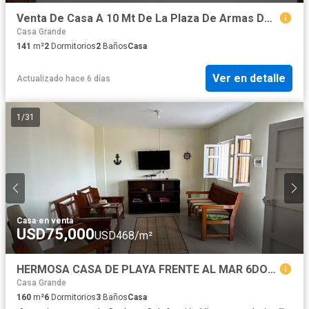
Venta De Casa A 10 Mt De La Plaza De Armas De Cascas
Casa Grande
141
m²
2
Dormitorios
2
Baños
Casa
Ver en detalle
Actualizado hace 6 días
1
/
31
Casa
·
en venta
USD75,000
USD468/m²
HERMOSA CASA DE PLAYA FRENTE AL MAR 6DORMITORIOS EN EL BALNEARIO DE PUEMAPE – PACASMAYO
Casa Grande
160
m²
6
Dormitorios
3
Baños
Casa