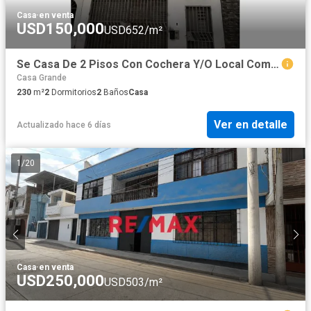
mismo para obtener más información y asegurar su lugar en
este emocionante proyecto de viviendas en Perú!
Casa
·
en venta
USD150,000
USD652/m²
Se Casa De 2 Pisos Con Cochera Y/O Local Comerial En Primer Niver / Chepen
Casa Grande
230
m²
2
Dormitorios
2
Baños
Casa
Ver en detalle
Actualizado hace 6 días
1
/
20
Casa
·
en venta
USD250,000
USD503/m²