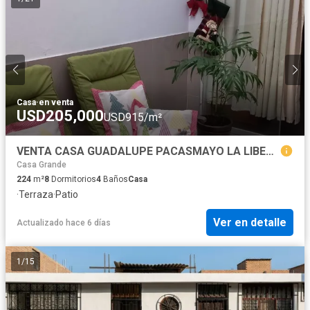
Casa
·
en venta
USD205,000
USD915/m²
VENTA CASA GUADALUPE PACASMAYO LA LIBERTAD
Casa Grande
224
m²
8
Dormitorios
4
Baños
Casa
·
Terraza
·
Patio
Ver en detalle
Actualizado hace 6 días
1
/
15