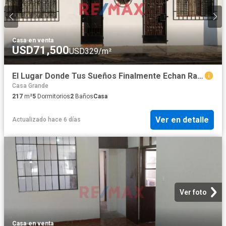
Casa
·
en venta
USD71,500
USD329/m²
El Lugar Donde Tus Sueños Finalmente Echan Raíces 🌳💖
Casa Grande
217
m²
5
Dormitorios
2
Baños
Casa
Ver en detalle
Actualizado hace 6 días
Ver foto
Casa
·
en venta