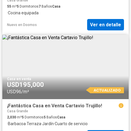
Casa Grande
55
m²
5
Dormitorios
7
Baños
Casa
·
Cocina equipada
Ver en detalle
Nuevo
en
Doomos
Casa
·
en venta
USD195,000
ACTUALIZADO
USD96/m²
¡Fantástica Casa en Venta Cartavio Trujillo!
Casa Grande
2,030
m²
5
Dormitorios
5
Baños
Casa
·
Barbacoa
·
Terraza
·
Jardín
·
Cuarto de servicio