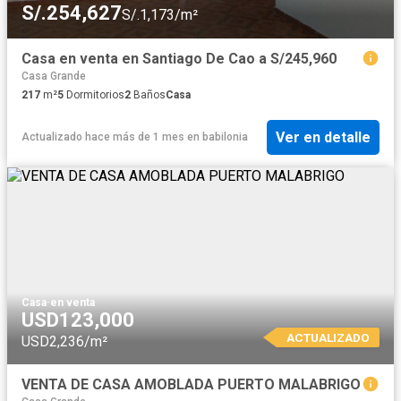
S/.254,627
S/.1,173/m²
Casa en venta en Santiago De Cao a S/245,960
Casa Grande
217
m²
5
Dormitorios
2
Baños
Casa
Ver en detalle
Actualizado hace más de 1 mes
en
babilonia
Casa
·
en venta
USD123,000
ACTUALIZADO
USD2,236/m²
VENTA DE CASA AMOBLADA PUERTO MALABRIGO