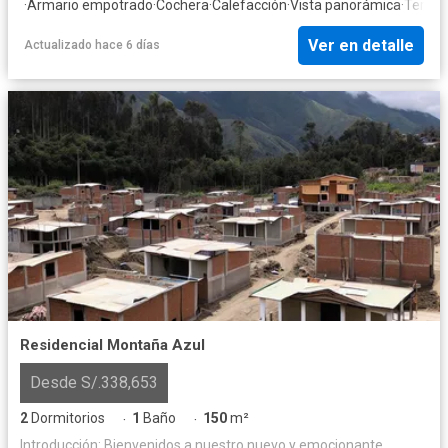
·
Armario empotrado
·
Cochera
·
Calefacción
·
Vista panorámica
·
Terraz
Ver en detalle
Actualizado hace 6 días
Residencial Montaña Azul
Desde S/.338,653
2
Dormitorios
1
Baño
150
m²
·
·
Introducción: Bienvenidos a nuestro nuevo y emocionante