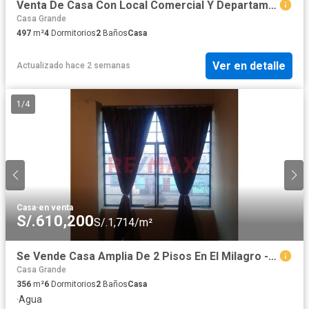
Venta De Casa Con Local Comercial Y Departamento Cerca A Terminal Terrestre
Casa Grande
497
m²
4
Dormitorios
2
Baños
Casa
Ver en detalle
Actualizado hace 2 semanas
1
/
4
Casa
·
en venta
S/.610,200
S/.1,714/m²
Se Vende Casa Amplia De 2 Pisos En El Milagro - A 2 Cuadra De La Av. Principal $180,000
Casa Grande
356
m²
6
Dormitorios
2
Baños
Casa
·
Agua