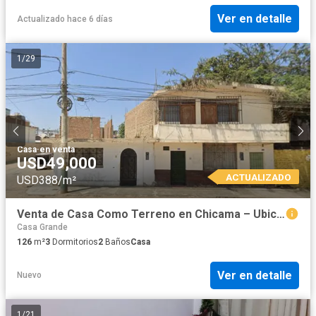
Ver en detalle
Actualizado hace 6 días
1
/
29
Casa
·
en venta
USD49,000
ACTUALIZADO
USD388/m²
Venta de Casa Como Terreno en Chicama – Ubicación Estratégica
Casa Grande
126
m²
3
Dormitorios
2
Baños
Casa
Ver en detalle
Nuevo
1
/
21