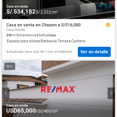
Casa
·
en venta
S/.534,182
S/.2,322/m²
Casa en venta en Chepen a S/516,000
Casa Grande
230
m²
2
Dormitorios
2
Baños
Casa
·
Espacio para oficina
·
Barbacoa
·
Terraza
·
Cochera
Ver en detalle
Actualizado hace más de 1 mes
en
babilonia
1
/
11
Casa
·
en venta
USD65,000
USD460/m²