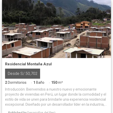
Residencial Montaña Azul
Desde S/.50,702
2
Dormitorios
1
Baño
150
m²
·
·
Introducción: Bienvenidos a nuestro nuevo y emocionante
proyecto de viviendas en Perú, un lugar donde la comodidad y el
estilo de vida se unen para brindarle una experiencia residencial
excepcional. Diseñado por un desarrollador líder en la industria,
este proyecto ofrece una combinación perfecta de arquitectura
Published by
Desarrollos del Perú