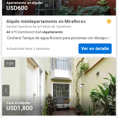
Apartamento
·
en alquiler
USD600
Alquilo minidepartamento en Miraflores
Central Operativa de la Policía de Carreteras
44
m²
1
Dormitorio
1
Baño
Apartamento
·
Cochera
·
Tanque de agua
·
Acceso para personas con discapacidad
·
Ver en detalle
Actualizado hace 2 semanas
1
/
24
Casa
·
en alquiler
USD1,800