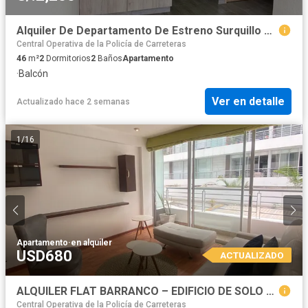
Alquiler De Departamento De Estreno Surquillo 2 Dorm Al Lado Del Hospital Inen
Central Operativa de la Policía de Carreteras
46
m²
2
Dormitorios
2
Baños
Apartamento
·
Balcón
Ver en detalle
Actualizado hace 2 semanas
1
/
16
Apartamento
·
en alquiler
USD680
ACTUALIZADO
ALQUILER FLAT BARRANCO – EDIFICIO DE SOLO 5 PISOS CON AREAS COMUNES
Central Operativa de la Policía de Carreteras