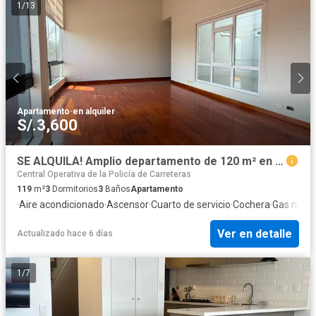
1
/
13
Apartamento
·
en alquiler
S/.3,600
SE ALQUILA! Amplio departamento de 120 m² en Las Gardenias – Surco
Central Operativa de la Policía de Carreteras
119
m²
3
Dormitorios
3
Baños
Apartamento
·
Aire acondicionado
·
Ascensor
·
Cuarto de servicio
·
Cochera
·
Gas natur
Ver en detalle
Actualizado hace 6 días
1
/
7