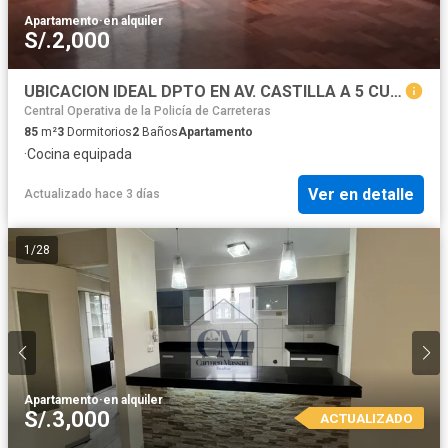
Apartamento
·
en alquiler
S/.2,000
UBICACION IDEAL DPTO EN AV. CASTILLA A 5 CUADRAS DE PLAZA VEA
Central Operativa de la Policía de Carreteras
85
m²
3
Dormitorios
2
Baños
Apartamento
·
Cocina equipada
Ver en detalle
Actualizado hace 3 días
1
/
28
Apartamento
·
en alquiler
S/.3,000
ACTUALIZADO