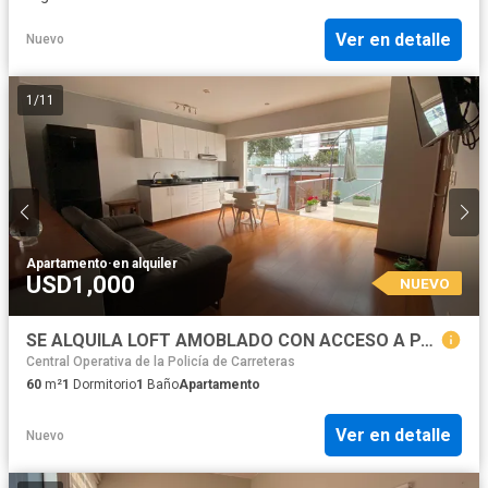
Ver en detalle
Nuevo
1
/
11
Apartamento
·
en alquiler
USD1,000
NUEVO
SE ALQUILA LOFT AMOBLADO CON ACCESO A PARQUE PRIVADO EN MIRAFLORES
Central Operativa de la Policía de Carreteras
60
m²
1
Dormitorio
1
Baño
Apartamento
Ver en detalle
Nuevo