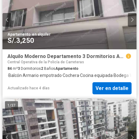
Apartamento
·
en alquiler
S/.3,250
Alquilo Moderno Departamento 3 Dormitorios Av Principal La Calera Surquillo
Central Operativa de la Policía de Carreteras
84
m²
3
Dormitorios
2
Baños
Apartamento
·
Balcón
·
Armario empotrado
·
Cochera
·
Cocina equipada
·
Bodega
·
Wifi
·
Ver en detalle
Actualizado hace 4 días
1
/
37