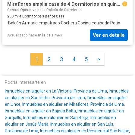
Miraflores amplia casa de 4 Dormitorios en quinta, excelente ubicación
Central Operativa de la Policía de Carreteras
200
m²
4
Dormitorios
3
Baños
Casa
·
Balcón
·
Armario empotrado
·
Cochera
·
Cocina equipada
·
Patio
Ver en detalle
Actualizado hace más de 1 mes
1
2
3
4
5
>
Podría interesarte en
Inmuebles en alquiler en La Victoria, Provincia de Lima
,
Inmuebles
en alquiler en San Isidro, Provincia de Lima
,
Inmuebles en alquiler
en Lince
,
Inmuebles en alquiler en Miraflores, Provincia de Lima
,
Inmuebles en alquiler en Bajada Balta
,
Inmuebles en alquiler en
Surquillo
,
Inmuebles en alquiler en San Borja
,
Inmuebles en
alquiler en Jesús María
,
Inmuebles en alquiler en San Luis,
Provincia de Lima
,
Inmuebles en alquiler en Residencial San Felipe
,