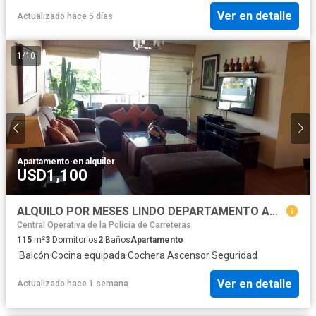
Ver en detalle
Actualizado hace 5 días
1
/
10
Apartamento
·
en alquiler
USD1,100
ALQUILO POR MESES LINDO DEPARTAMENTO AMOBLADO
Central Operativa de la Policía de Carreteras
115
m²
3
Dormitorios
2
Baños
Apartamento
·
Balcón
·
Cocina equipada
·
Cochera
·
Ascensor
·
Seguridad
Ver en detalle
Actualizado hace 1 semana