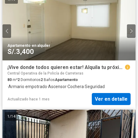
Apartamento
·
en alquiler
S/.3,400
¡Vive donde todos quieren estar! Alquila tu próximo hogar en el corazón de Miraflores
Central Operativa de la Policía de Carreteras
80
m²
2
Dormitorios
2
Baños
Apartamento
·
Armario empotrado
·
Ascensor
·
Cochera
·
Seguridad
Ver en detalle
Actualizado hace 1 mes
1
/
14