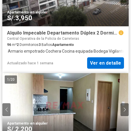
Apartamento
·
en alquiler
S/.3,950
Alquilo Impecable Departamento Dúplex 2 Dormitorios ( Frente al Pentagónito) Zona A1 Chacarilla San Borja
Central Operativa de la Policía de Carreteras
96
m²
2
Dormitorios
3
Baños
Apartamento
·
Armario empotrado
·
Cochera
·
Cocina equipada
·
Bodega
·
Vigilante
·
Ac
Ver en detalle
Actualizado hace 1 semana
1
/
20
Apartamento
·
en alquiler
S/.2,200