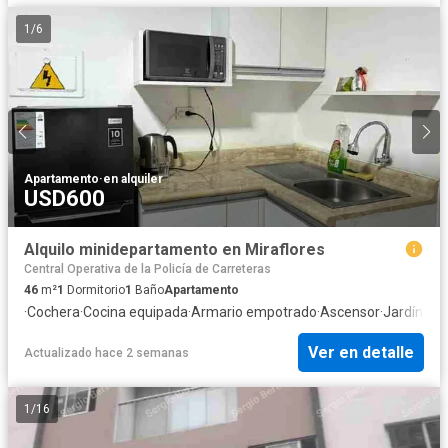
1
/
6
Apartamento
·
en alquiler
USD600
Alquilo minidepartamento en Miraflores
Central Operativa de la Policía de Carreteras
46
m²
1
Dormitorio
1
Baño
Apartamento
·
Cochera
·
Cocina equipada
·
Armario empotrado
·
Ascensor
·
Jardín
·
Seg
Ver en detalle
Actualizado hace 2 semanas
1
/
16