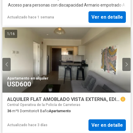
·
Acceso para personas con discapacidad
·
Armario empotrado
·
Asce
Ver en detalle
Actualizado hace 1 semana
1
/
16
Apartamento
·
en alquiler
USD600
ALQUILER FLAT AMOBLADO VISTA EXTERNA, EDIFICIO MODERNO CON AREAS COMUNES
Central Operativa de la Policía de Carreteras
36
m²
1
Dormitorio
1
Baño
Apartamento
Ver en detalle
Actualizado hace 3 días