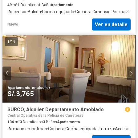
49
m²
1
Dormitorio
1
Baño
Apartamento
·
Ascensor
·
Balcón
·
Cocina equipada
·
Cochera
·
Gimnasio
·
Piscina
·
Segur
Ver en detalle
Nuevo
1
/
19
Apartamento
·
en alquiler
S/.3,765
SURCO, Alquiler Departamento Amoblado
Central Operativa de la Policía de Carreteras
136
m²
3
Dormitorios
3
Baños
Apartamento
·
Armario empotrado
·
Cochera
·
Cocina equipada
·
Terraza
·
Acceso par