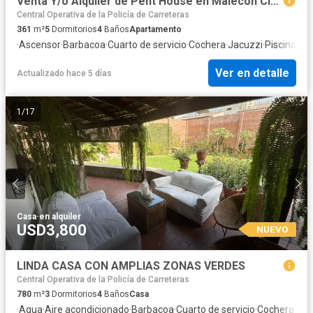
Venta Y/o Alquiler de Pent House en Malecon Cisneros Miraflores
Central Operativa de la Policía de Carreteras
361
m²
5
Dormitorios
4
Baños
Apartamento
·
Ascensor
·
Barbacoa
·
Cuarto de servicio
·
Cochera
·
Jacuzzi
·
Piscina
·
Vig
Ver en detalle
Actualizado hace 5 días
1
/
17
Casa
·
en alquiler
USD3,800
NUEVO
LINDA CASA CON AMPLIAS ZONAS VERDES
Central Operativa de la Policía de Carreteras
780
m²
3
Dormitorios
4
Baños
Casa
·
Agua
·
Aire acondicionado
·
Barbacoa
·
Cuarto de servicio
·
Cochera
·
Jar