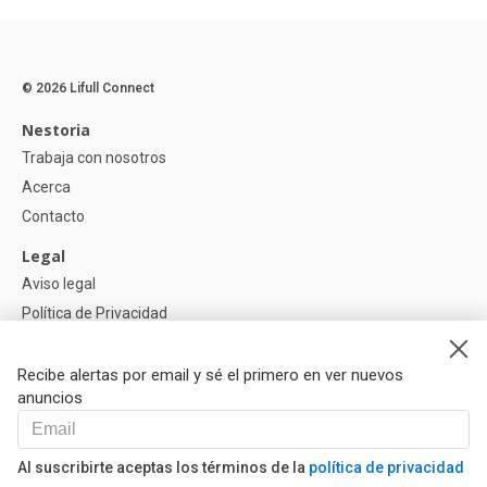
© 2026 Lifull Connect
Nestoria
Trabaja con nosotros
Acerca
Contacto
Legal
Aviso legal
Política de Privacidad
Política de Cookies
Recibe alertas por email y sé el primero en ver nuevos
Ayuda
anuncios
Preguntas
Nuestros Partners
Al suscribirte aceptas los términos de la
política de privacidad
Libro de reclamaciones