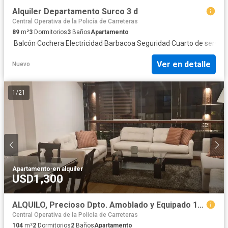
Alquiler Departamento Surco 3 d
Central Operativa de la Policía de Carreteras
89
m²
3
Dormitorios
3
Baños
Apartamento
·
Balcón
·
Cochera
·
Electricidad
·
Barbacoa
·
Seguridad
·
Cuarto de servici
Ver en detalle
Nuevo
1
/
21
Apartamento
·
en alquiler
USD1,300
ALQUILO, Precioso Dpto. Amoblado y Equipado 104mts. 2dorm. 1estac. Calle Manco Capac 811, Miraflores
Central Operativa de la Policía de Carreteras
104
m²
2
Dormitorios
2
Baños
Apartamento