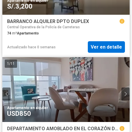
Apartamento
·
en alquiler
S/.3,200
BARRANCO ALQUILER DPTO DUPLEX
Central Operativa de la Policía de Carreteras
74
m²
Apartamento
Ver en detalle
Actualizado hace 0 semanas
1
/
11
Apartamento
·
en alquiler
USD850
DEPARTAMENTO AMOBLADO EN EL CORAZÓN DE MIRAFLORES