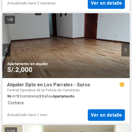
Ver en detalle
Actualizado hace 2 semanas
1
/
8
Apartamento
·
en alquiler
S/.2,000
Alquiler Dpto en Los Parrales - Surco
Central Operativa de la Policía de Carreteras
96
m²
3
Dormitorios
3
Baños
Apartamento
·
Cochera
Ver en detalle
Actualizado hace 1 mes
1
/
19