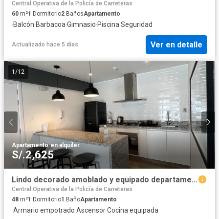
Central Operativa de la Policía de Carreteras
60
m²
1
Dormitorio
2
Baños
Apartamento
·
Balcón
·
Barbacoa
·
Gimnasio
·
Piscina
·
Seguridad
Ver en detalle
Actualizado hace 5 días
1
/
12
Apartamento
·
en alquiler
S/.2,625
Lindo decorado amoblado y equipado departamento barranco
Central Operativa de la Policía de Carreteras
48
m²
1
Dormitorio
1
Baño
Apartamento
·
Armario empotrado
·
Ascensor
·
Cocina equipada