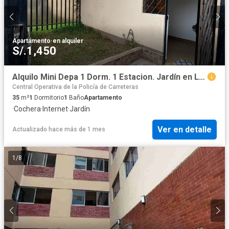
Apartamento
·
en alquiler
S/.1,450
Alquilo Mini Depa 1 Dorm. 1 Estacion. Jardín en La Capulla - Surco
Central Operativa de la Policía de Carreteras
35
m²
1
Dormitorio
1
Baño
Apartamento
·
Cochera
·
Internet
·
Jardín
Ver en detalle
Actualizado hace más de 1 mes
1
/
8