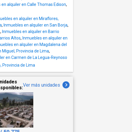
4/7
a. 📞
 en alquiler en Calle Thomas Edison
,
vos o
l) S/
r en una
as
uebles en alquiler en Miraflores,
a
,
Inmuebles en alquiler en San Borja
,
tes
a
,
Inmuebles en alquiler en Barrio
📍
arrios Altos
,
Inmuebles en alquiler en
o 📍
uebles en alquiler en Magdalena del
etas 📍
n Miguel, Provincia de Lima
,
iler en Carmen de La Legua-Reynoso
ado. En
lares
o, Provincia de Lima
amiento
nidades
ciación
Ver más unidades
isponibles:
do 📍
rios 📍
uilan
/.50,775