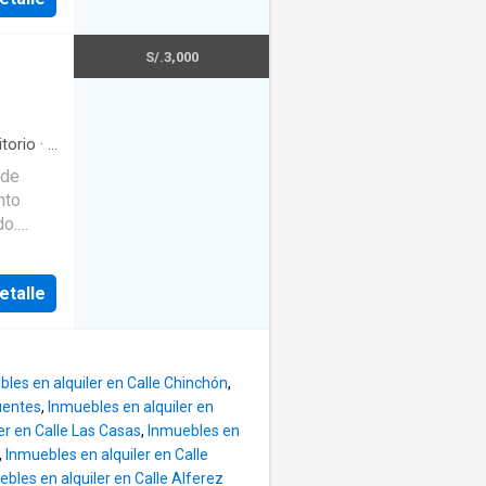
 •
ivas y
a
S/.3,000
r family
ción. *
al como
ideal
jo en
ntes.
torio
·
1
con
 de
ora. •
nto
rvicio
l
do.
o unos
iera.
anquila
etalle
s y
 clubes
ás,
das
urantes,
nidas
er
ntre
incluye
les en alquiler en Calle Chinchón
,
os 📍
nte
arantía
uentes
,
Inmuebles en alquiler en
n la
er en Calle Las Casas
,
Inmuebles en
ventana
uienes
,
Inmuebles en alquiler en Calle
ada 📍
 las
 pago o
bles en alquiler en Calle Alferez