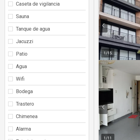
Caseta de vigilancia
Sauna
Tanque de agua
Jacuzzi
Patio
1
/
15
Agua
Wifi
Bodega
Trastero
Chimenea
Alarma
1
/
11