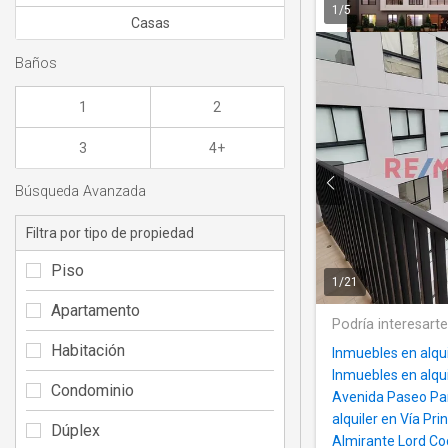
1
/
5
Casas
Baños
1
2
3
4+
Búsqueda Avanzada
Filtra por tipo de propiedad
Piso
1
/
21
Apartamento
Podría interesart
Habitación
Inmuebles en alqui
Inmuebles en alqu
Condominio
Avenida Paseo Pa
alquiler en Vía Prin
Dúplex
Almirante Lord C