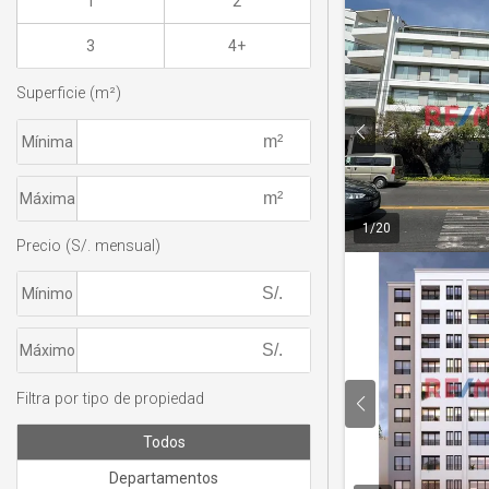
1
2
3
4+
Superficie (m²)
Mínima
Máxima
1
/
20
Precio (S/. mensual)
Mínimo
Máximo
Filtra por tipo de propiedad
Todos
Departamentos