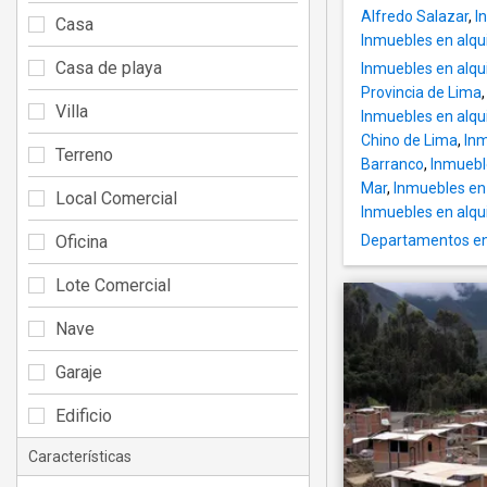
Alfredo Salazar
,
I
Casa
Inmuebles en alqui
Casa de playa
Inmuebles en alqui
Provincia de Lima
Villa
Inmuebles en alqu
Chino de Lima
,
Inm
Terreno
Barranco
,
Inmueble
Mar
,
Inmuebles en 
Local Comercial
Inmuebles en alqui
Oficina
Departamentos en a
Lote Comercial
Nave
Garaje
Edificio
Características