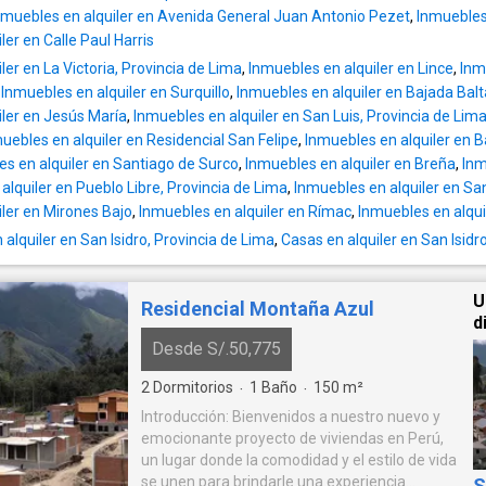
Totalmente amoblado y listo para mudarte Un
mejores zonas de San Isidro. 🏡 Vigilancia 2
documentos que acrediten solvencia económic
nmuebles en alquiler en Avenida General Juan Antonio Pezet
,
Inmuebles
espacio perfecto para profesionales, ejecuti
Mantenimiento S/ 1,150 aprox. Arbitrios (anua
¡Agenda tu visita y descubre tu próximo hoga
ler en Calle Paul Harris
parejas jóvenes que quieren vivir en una de l
600 aprox. Condiciones: 2 meses de garantía + 1
de las mejores zonas de San Isidro!
ler en La Victoria, Provincia de Lima
,
Inmuebles en alquiler en Lince
,
Inm
zonas más exclusivas y seguras de Lima. El edificio:
mes de adelanto
,
Inmuebles en alquiler en Surquillo
,
Inmuebles en alquiler en Bajada Balt
📍Moderno edificio de 15 pisos con excelen
iler en Jesús María
,
Inmuebles en alquiler en San Luis, Provincia de Lim
áreas comunes: 📍Seguridad y portería 24/7 
uebles en alquiler en Residencial San Felipe
,
Inmuebles en alquiler en B
Gimnasio 📍Sala Coworking 📍Lobby modern
s en alquiler en Santiago de Surco
,
Inmuebles en alquiler en Breña
,
Inm
Parque interno 📍Estacionamiento para bicicl
alquiler en Pueblo Libre, Provincia de Lima
,
Inmuebles en alquiler en Sa
Se acepta mascota pequeña. Precio: S/ 3000
ler en Mirones Bajo
,
Inmuebles en alquiler en Rímac
,
Inmuebles en alqu
mensuales completamente amoblado y equip
esta zona la mayoría de departamentos simi
lquiler en San Isidro, Provincia de Lima
,
Casas en alquiler en San Isidr
SIN amoblar superan los S/ 3,000. Estacion
opcional: S/ 300 Si alquilas departamento +
U
Residencial Montaña Azul
estacionamiento, se puede evaluar una nego
d
en el precio total. Condiciones: 📍Contrato mínimo 1
Desde S/.50,775
año 📍2 meses de garantía + 1 mes adelanta
Mantenimiento aprox. S/ 250 📍Pago de arbit
2
Dormitorios
1
Baño
150
m²
·
·
Evaluación de Infocorp y capacidad de pago 📩 Los
Introducción: Bienvenidos a nuestro nuevo y
epartamentos amoblados en esta zona se alq
emocionante proyecto de viviendas en Perú,
muy rápido. si deseas visitarlo, escríbeme al
un lugar donde la comodidad y el estilo de vida
whatsapp para coordinar.
se unen para brindarle una experiencia
S