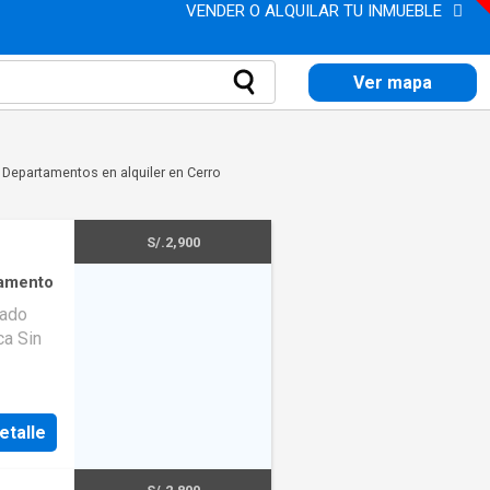
VENDER O ALQUILAR TU INMUEBLE
Ver mapa
>
Departamentos en alquiler en Cerro
S/.2,900
amento
Sin
etalle