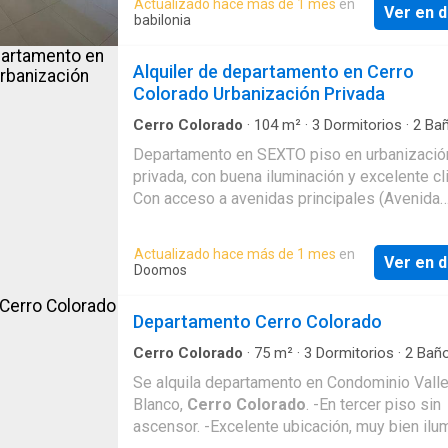
Actualizado hace más de 1 mes
en
Ver en d
Cerrada. Lavandería. Cochera Con Posibilida
babilonia
poder alquilar un deposito
Alquiler de departamento en Cerro
Colorado Urbanización Privada
Cerro Colorado
·
104
m²
·
3
Dormitorios
·
2
Ba
Piso
·
Terraza
·
Ascensor
·
Cuarto de servicio
·
Departamento en SEXTO piso en urbanizació
Seguridad
·
Cochera
·
Cocina equipada
privada, con buena iluminación y excelente cl
Con acceso a avenidas principales (Avenida
Aviación), cerca de centro comercial Arequip
y centros financieros, iglesias, comercio, y o
Actualizado hace más de 1 mes
en
Ver en d
servicios. ? Área total 104 m2 ? Área techad
Doomos
m2 ? Ascensor Descripción: - Sala - Comedor
habitaciones La habitación principal con baño
Departamento Cerro Colorado
incorporado Las otras 2 habitaciones compar
baño - Cocina estilo americana con mesada 
Cerro Colorado
·
75
m²
·
3
Dormitorios
·
2
Bañ
·
Cocina equipada
granito, reposteros altos y bajos en melamine
Se alquila departamento en Condominio Vall
Lavandería - Amplia terraza - Cerca a parque
Blanco,
Cerro Colorado
. -En tercer piso sin
tiene cochera No se aceptan mascotas NOTA
ascensor. -Excelente ubicación, muy bien ilu
Mantenimiento del Edificio S/.100 Vigilancia 