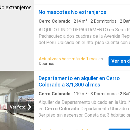
cuenta con ascensor ni cochera
proyecto de viviendas en Perú tiene algo para
todos. Conclusión: En resumen, nuestro
No mascotas No extranjeros
proyecto de viviendas en Perú ofrece una
combinación perfecta de ubicación
Cerro Colorado
·
214
m²
·
2
Dormitorios
·
2
Ba
privilegiada, diseño innovador y comodidades
Piso
·
Cuarto de servicio
·
Cochera
·
Cocina equ
ALQUILO LINDO DEPARTAMENTO en Semi Ru
de primer nivel. Aquí, puede disfrutar de un
Pachacutec a dos cuadras de la Avenida Rep
estilo de vida excepcional mientras se
del Perú. Ubicado en el 4to. piso Cuenta con
sumerge en la rica cultura y belleza natural de
habitaciones, la habitación principal cuenta 
Perú. No pierda la oportunidad de ser parte de
esta experiencia residencial única.
independiente 1 baño de uso común. Sala- 
Actualizado hace más de 1 mes
en
¡Contáctenos hoy mismo para obtener más
Ver en d
con buena iluminación. Cocina amplia y con 
Doomos
información y asegurar su lugar en este
empotrados superiores e inferiores. Área c
emocionante proyecto de viviendas en Perú!
lavandería ubicada en el quinto piso. Therma 
Departamento en alquiler en Cerro
Cochera para un vehiculo. (1x1) 1mes de gara
Colorado a S/1,800 al mes
un mes de alquiler
Cerro Colorado
·
110
m²
·
3
Dormitorios
·
2
Ba
Piso
·
Cuarto de servicio
·
Cochera
·
Cocina equ
Alquiler de Departamento ubicado en la Urb. 
Ver foto
en
Cerro Colorado
Departamento Ubicado e
3er piso sin ascensor. Consta de: 3 habitaci
amplias (principal entra cama king size). 2 b
completos. Sala comedor con vista al volcán.