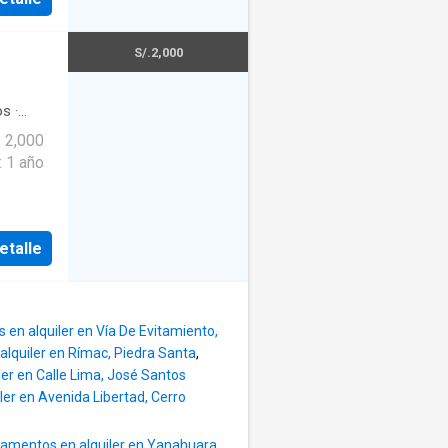
al con
e
ería
S/.2,000
ivir en
os
·
📲
 ciudad.
ar una
y
: 1 año
r el
_____
rios con
etalle
s
blada
 Área
y cocina
en alquiler en Vía De Evitamiento,
_____
lquiler en Rímac, Piedra Santa
,
to en
er en Calle Lima, José Santos
ara
er en Avenida Libertad, Cerro
ad
amentos en alquiler en Yanahuara
,