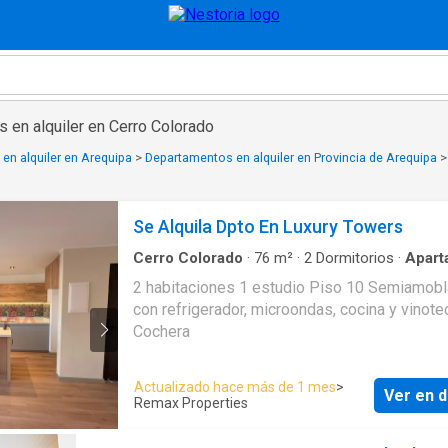
 en alquiler en Cerro Colorado
en alquiler en Arequipa
>
Departamentos en alquiler en Provincia de Arequipa
Se Alquila Dpto En Luxury Towers
Cerro Colorado
·
76
m²
·
2
Dormitorios
·
Apart
2 habitaciones 1 estudio Piso 10 Semiamoblado
con refrigerador, microondas, cocina y vinoteca 
Cochera
Actualizado hace más de 1 mes
>
Ver en d
Remax Properties