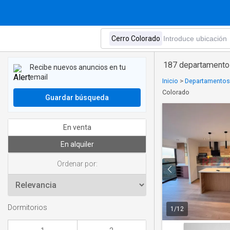
187 departamentos
Recibe nuevos anuncios en tu
email
Inicio
>
Departamentos 
Colorado
Guardar búsqueda
En venta
En alquiler
Ordenar por:
Dormitorios
1
/
12