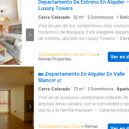
Departamento De Estreno En Alquiler –
Luxury Towers
Cerro Colorado
·
52
m²
·
2
Dormitorios
·
1
Bañ
Apartamento
Vive en uno de los condominios más exclusi
modernos de Arequipa. Este elegante depar
de estreno, ubicado en Luxury Towers –
Cer
Colorado
, ofrece comodidad, seguridad y a
de primera. Cuenta con una amplia sala-comedor con
Actualizado hace más de 1 mes
>
Ver en d
excelente iluminación natural y acceso a un b
Remax Properties
La cocina se entrega completamente equipa
amoblada con: Cocina encimera eléctrica Horno
🏡 ¡Departamento En Alquiler En Valle
empotrado Microondas Campana extractora
Blanco! 🌿
Refrigeradora Lavaseca Dispone de 2 habitaciones
y 1 baño completo, además de acabados mo
Cerro Colorado
·
73
m²
·
3
Dormitorios
·
Apart
como: Cerradura inteligente Luces LED de tres
Vive en un exclusivo condominio rodeado de
tonalidades Filtro de agua instalado Rollers 
amplias áreas verdes, con la comodidad y s
las ventanas y mamparas El departamento se alquila
que tú y tu familia merecen. ✨ Características: •
completamente amoblado, listo para mudarse. 
Ubicado en 8.º piso con ascensor. • Amplia e
Ubicación: Luxury Towers –
Cerro Colorado
iluminada sala-comedor. • 3 cómodas habita
Actualizado hace 3 días
> Remax
Cochera: Disponible con costo adicional. 🔒
Ver en d