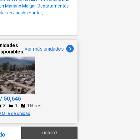
 en Mariano Melgar
,
Departamentos
ler en Jacobo Hunter
,
nidades
Ver más unidades
isponibles:
/.50,646
2
1
150m²
etalle de unidad
USD337
ado