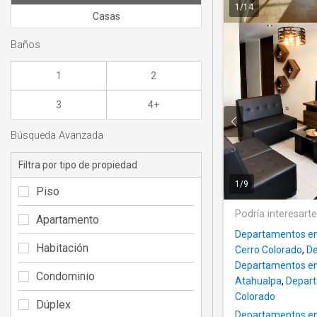
1
/
14
Casas
Baños
1
2
3
4+
Búsqueda Avanzada
Filtra por tipo de propiedad
1
/
9
Piso
Podría interesart
Apartamento
Departamentos en 
Habitación
Cerro Colorado
,
De
Departamentos en a
Condominio
Atahualpa
,
Depart
Colorado
Dúplex
Departamentos en 