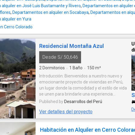
alquiler en José Luis Bustamante y Rivero
,
Departamentos en alquiler
flores
,
Departamentos en alquiler en Socabaya
,
Departamentos en alqui
alquiler en Yura
en Cerro Colorado
U
Residencial Montaña Azul
d
Desde S/.50,646
2
Dormitorios
1
Baño
150
m²
·
·
Introducción: Bienvenidos a nuestro nuevo y
emocionante proyecto de viviendas en Perú,
un lugar donde la comodidad y el estilo de vida
se unen para brindarle una experiencia
S
residencial excepcional. Diseñado por un
Published by
Desarrollos del Perú
desarrollador líder en la industria, este
D
Ver detalles del proyecto
proyecto ofrece una combinación perfecta de
arquitectura moderna, comodidades de
primer nivel y ubicación estratégica en el
Habitación en Alquiler en Cerro Color
hermoso país peruano. Ubicación: Este