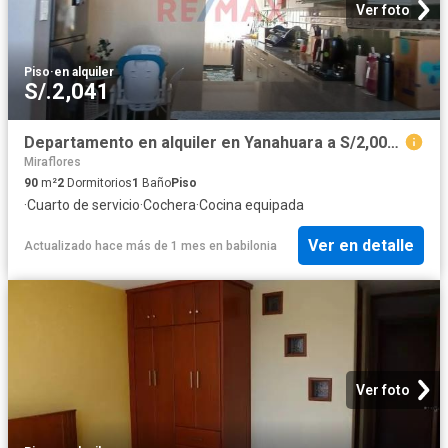
Ver foto
Piso
·
en alquiler
S/.2,041
Departamento en alquiler en Yanahuara a S/2,000 al mes
Miraflores
90
m²
2
Dormitorios
1
Baño
Piso
·
Cuarto de servicio
·
Cochera
·
Cocina equipada
Ver en detalle
Actualizado hace más de 1 mes
en
babilonia
Ver foto