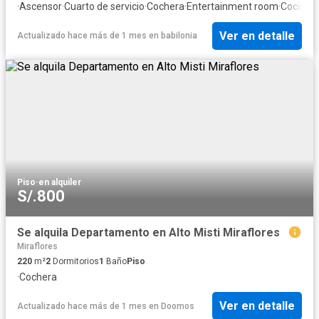
·
Ascensor
·
Cuarto de servicio
·
Cochera
·
Entertainment room
·
Cocina 
Ver en detalle
Actualizado hace más de 1 mes
en
babilonia
Piso
·
en alquiler
S/.800
Se alquila Departamento en Alto Misti Miraflores
Miraflores
220
m²
2
Dormitorios
1
Baño
Piso
·
Cochera
Ver en detalle
Actualizado hace más de 1 mes
en
Doomos