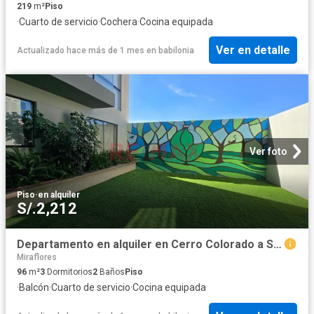
219
m²
Piso
·
Cuarto de servicio
·
Cochera
·
Cocina equipada
Ver en detalle
Actualizado hace más de 1 mes
en
babilonia
Ver foto
Piso
·
en alquiler
S/.2,212
Departamento en alquiler en Cerro Colorado a S/2,100 al mes
Miraflores
96
m²
3
Dormitorios
2
Baños
Piso
·
Balcón
·
Cuarto de servicio
·
Cocina equipada