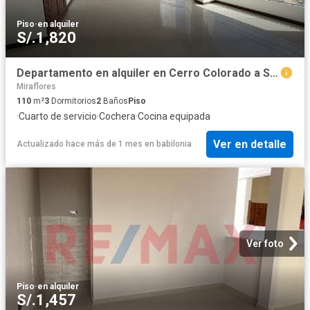
Piso
·
en alquiler
S/.1,820
Departamento en alquiler en Cerro Colorado a S/1,800 al mes
Miraflores
110
m²
3
Dormitorios
2
Baños
Piso
·
Cuarto de servicio
·
Cochera
·
Cocina equipada
Ver en detalle
Actualizado hace más de 1 mes
en
babilonia
Ver foto
Piso
·
en alquiler
S/.1,457