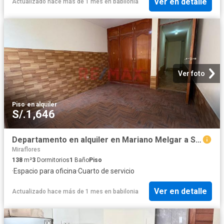
Ver en detalle
Actualizado hace más de 1 mes
en
babilonia
Ver foto
Piso
·
en alquiler
S/.1,646
Departamento en alquiler en Mariano Melgar a S/1,600 al mes
Miraflores
138
m²
3
Dormitorios
1
Baño
Piso
·
Espacio para oficina
·
Cuarto de servicio
Ver en detalle
Actualizado hace más de 1 mes
en
babilonia