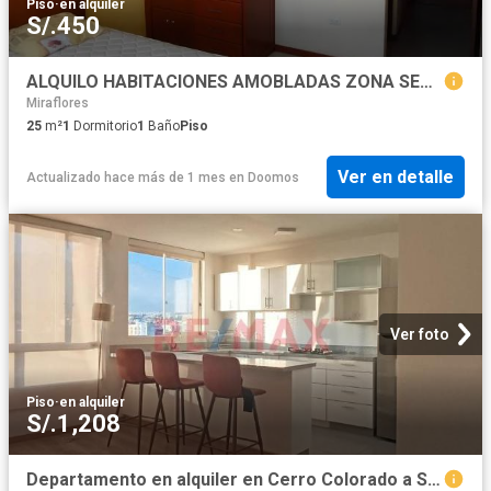
Piso
·
en alquiler
S/.450
ALQUILO HABITACIONES AMOBLADAS ZONA SEGURA AREQUIPA
Miraflores
25
m²
1
Dormitorio
1
Baño
Piso
Ver en detalle
Actualizado hace más de 1 mes
en
Doomos
Ver foto
Piso
·
en alquiler
S/.1,208
Departamento en alquiler en Cerro Colorado a S/1,200 al mes