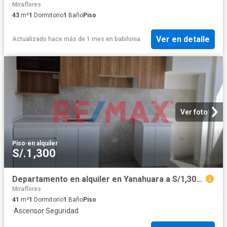
Miraflores
43
m²
1
Dormitorio
1
Baño
Piso
Ver en detalle
Actualizado hace más de 1 mes
en
babilonia
Ver foto
Piso
·
en alquiler
S/.1,300
Departamento en alquiler en Yanahuara a S/1,300 al mes
Miraflores
41
m²
1
Dormitorio
1
Baño
Piso
·
Ascensor
·
Seguridad