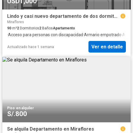
USD1,000
Lindo y casi nuevo departamento de dos dormitorios y 2.5 baños
Miraflores
90
m²
2
Dormitorios
2
Baños
Apartamento
·
Acceso para personas con discapacidad
·
Armario empotrado
·
Asce
Ver en detalle
Actualizado hace 1 semana
Piso
·
en alquiler
S/.800
Se alquila Departamento en Miraflores