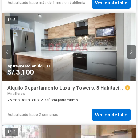
Ver en detalle
Actualizado hace más de 1 mes
en
babilonia
1
/
15
Apartamento
·
en alquiler
S/.3,100
Alquilo Departamento Luxury Towers: 3 Habitaciones + Cochera
Miraflores
76
m²
3
Dormitorios
2
Baños
Apartamento
Ver en detalle
Actualizado hace 2 semanas
1
/
14