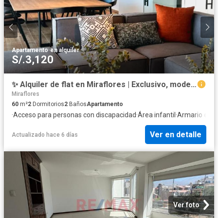
Apartamento
·
en alquiler
S/.3,120
✨ Alquiler de flat en Miraflores | Exclusivo, moderno y listo para mudarte HOY
Miraflores
60
m²
2
Dormitorios
2
Baños
Apartamento
·
Acceso para personas con discapacidad
·
Área infantil
·
Armario emp
Ver en detalle
Actualizado hace 6 días
Ver foto