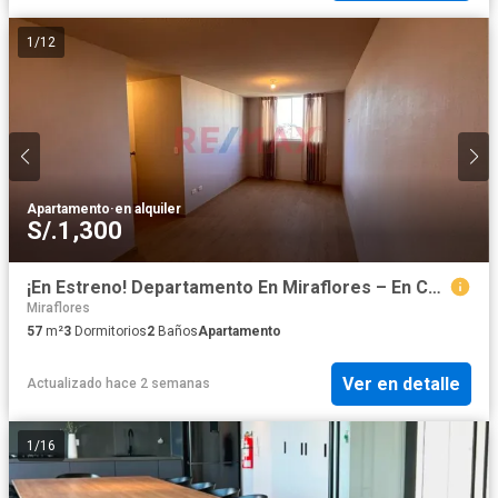
1
/
12
Apartamento
·
en alquiler
S/.1,300
¡En Estreno! Departamento En Miraflores – En Conjunto Residencial
Miraflores
57
m²
3
Dormitorios
2
Baños
Apartamento
Ver en detalle
Actualizado hace 2 semanas
1
/
16