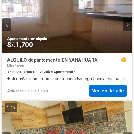
Apartamento
·
en alquiler
S/.1,700
ALQUILO departamento EN YANAHUARA
Miraflores
78
m²
3
Dormitorios
2
Baños
Apartamento
·
Balcón
·
Armario empotrado
·
Cochera
·
Bodega
·
Cocina equipada
·
Terr
Ver en detalle
Actualizado hace 6 días
1
/
15