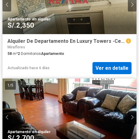
Apartamento
·
en alquiler
S/.2,350
Alquiler De Departamento En Luxury Towers -Cerro Colorado
Miraflores
58
m²
2
Dormitorios
Apartamento
Ver en detalle
Actualizado hace 6 días
1
/
5
Apartamento
·
en alquiler
S/.2,700