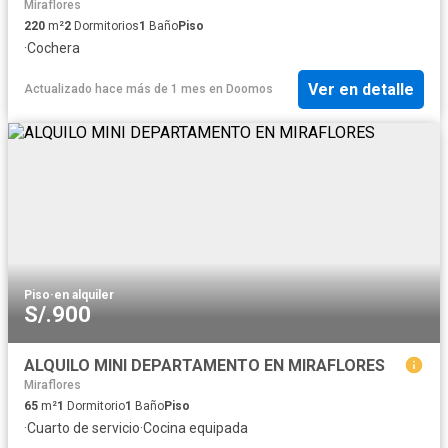
Miraflores
220
m²
2
Dormitorios
1
Baño
Piso
·
Cochera
Ver en detalle
Actualizado hace más de 1 mes
en
Doomos
Piso
·
en alquiler
S/.900
ALQUILO MINI DEPARTAMENTO EN MIRAFLORES
Miraflores
65
m²
1
Dormitorio
1
Baño
Piso
·
Cuarto de servicio
·
Cocina equipada