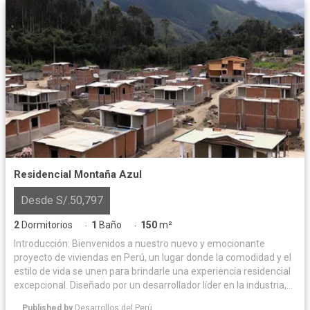
Residencial Montaña Azul
Desde S/.50,797
2
Dormitorios
1
Baño
150
m²
·
·
Introducción: Bienvenidos a nuestro nuevo y emocionante
proyecto de viviendas en Perú, un lugar donde la comodidad y el
estilo de vida se unen para brindarle una experiencia residencial
excepcional. Diseñado por un desarrollador líder en la industria,
este proyecto ofrece una combinación perfecta de arquitectura
Published by
Desarrollos del Perú