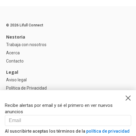
© 2026 Lifull Connect
Nestoria
Trabaja con nosotros
Acerca
Contacto
Legal
Aviso legal
Política de Privacidad
Política de Cookies
Recibe alertas por email y sé el primero en ver nuevos
Ayuda
anuncios
Preguntas
Nuestros Partners
Al suscribirte aceptas los términos de la
política de privacidad
Libro de reclamaciones