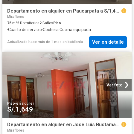
Departamento en alquiler en Paucarpata a S/1,400 al mes
Miraflores
75
m²
2
Dormitorios
2
Baños
Piso
·
Cuarto de servicio
·
Cochera
·
Cocina equipada
Ver en detalle
Actualizado hace más de 1 mes
en
babilonia
Ver foto
Piso
·
en alquiler
S/.1,649
Departamento en alquiler en Jose Luis Bustamante Y Rivero a S/1,600 al mes
Miraflores