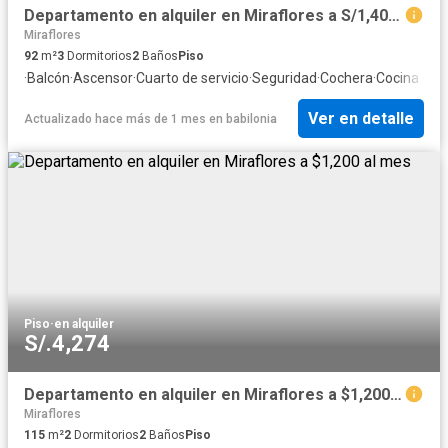
Departamento en alquiler en Miraflores a S/1,400 al mes
Miraflores
92
m²
3
Dormitorios
2
Baños
Piso
·
Balcón
·
Ascensor
·
Cuarto de servicio
·
Seguridad
·
Cochera
·
Cocina equ
Ver en detalle
Actualizado hace más de 1 mes
en
babilonia
Piso
·
en alquiler
S/.4,274
Departamento en alquiler en Miraflores a $1,200 al mes
Miraflores
115
m²
2
Dormitorios
2
Baños
Piso