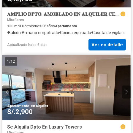
𝐀𝐌𝐏𝐋𝐈𝐎 𝐃𝐏𝐓𝐎. 𝐀𝐌𝐎𝐁𝐋𝐀𝐃𝐎 𝐄𝐍 𝐀𝐋𝐐𝐔𝐈𝐋𝐄𝐑 𝐂𝐄𝐑𝐂𝐀 𝐀𝐋 𝐂𝐋𝐔𝐁 𝐈𝐍𝐓𝐄𝐑𝐍𝐀𝐂𝐈𝐎𝐍𝐀𝐋
Miraflores
130
m²
3
Dormitorios
3
Baños
Apartamento
·
Balcón
·
Armario empotrado
·
Cocina equipada
·
Caseta de vigilancia
·
S
Ver en detalle
Actualizado hace 6 días
1
/
12
Apartamento
·
en alquiler
S/.2,900
Se Alquila Dpto En Luxury Towers
Miraflores