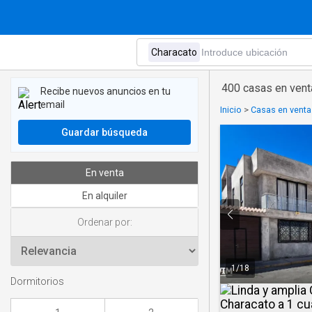
400 casas en vent
Recibe nuevos anuncios en tu
email
Inicio
>
Casas en venta
Guardar búsqueda
En venta
En alquiler
Ordenar por:
1
/
18
Dormitorios