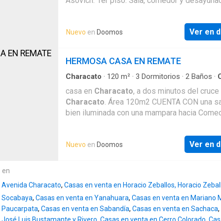
Asovich. 1er piso: Sala, comedor y desayuna
accesos son grandes es una calle espaciosa
luz natural, Cocina con excelentes acabados
diferencia de otras que son pasajes y no per
reposteros altos y bajos, cochera electrica y
l
Ver en d
Nuevo
en
Doomos
pequeño jardin y 01 baño 2do piso: Pequeño 
para estudio, 04 Habitaciones amplias, 02 b
completos. 3er piso: Lavandería, 01 deposito
HERMOSA CASA EN REMATE
Terraza cuenta con tanque de agua
Characato
·
120
m²
·
3
Dormitorios
·
2
Baños
·
Cuarto de servicio
·
Cochera
·
Cocina equipada
casa en
Characato
, a dos minutos del cruce
Characato
. Área 120m2 CUENTA CON una s
bien iluminada con una mampara hacia Come
elegante Cocina con muy buenos acabados 
completo con finos acabados Baño de visita
Ver en d
Nuevo
en
Doomos
Habitación con 2 closets de pared a pared
Habitación con entrada independiente Coche
Lavanderia
e en
n Avenida Characato
,
Casas en venta en Horacio Zeballos, Horacio Zeba
n Socabaya
,
Casas en venta en Yanahuara
,
Casas en venta en Mariano 
n Paucarpata
,
Casas en venta en Sabandía
,
Casas en venta en Sachaca
,
 José Luis Bustamante y Rivero
,
Casas en venta en Cerro Colorado
,
Cas