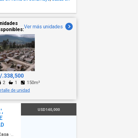
nidades
Ver más unidades
isponibles:
/.338,500
2
1
150m²
etalle de unidad
USD140,000
',
E
AD
Casa
·