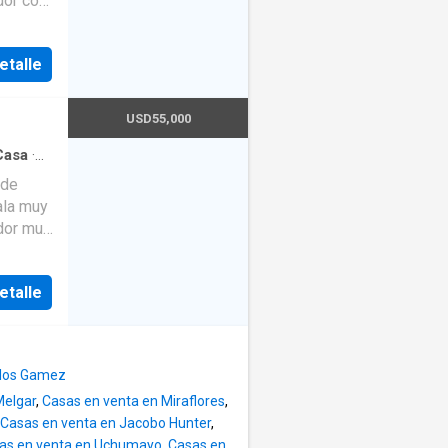
dor con
, a
miten el
etalle
Hall
años
, amplia
USD55,000
Casa
·
 de
ala muy
dor muy
Baño
s
etalle
ra
llos Gamez
Melgar
,
Casas en venta en Miraflores
,
Casas en venta en Jacobo Hunter
,
as en venta en Uchumayo
,
Casas en