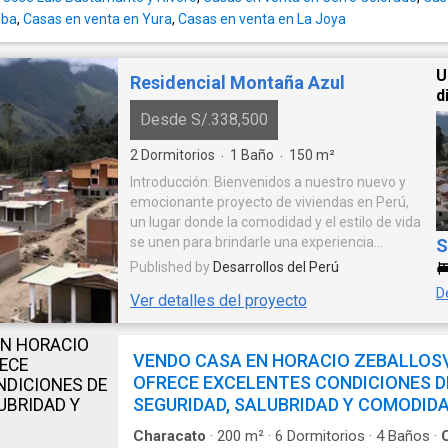
mba
,
Casas en venta en Yura
,
Casas en venta en La Joya
U
Residencial Montaña Azul
d
Desde S/.338,500
2
Dormitorios
1
Baño
150
m²
·
·
Introducción: Bienvenidos a nuestro nuevo y
emocionante proyecto de viviendas en Perú,
un lugar donde la comodidad y el estilo de vida
se unen para brindarle una experiencia
S
residencial excepcional. Diseñado por un
Published by
Desarrollos del Perú
desarrollador líder en la industria, este
D
Ver detalles del proyecto
proyecto ofrece una combinación perfecta de
arquitectura moderna, comodidades de
primer nivel y ubicación estratégica en el
VENDO CASA EN HORACIO ZEBALLOS\
hermoso país peruano. Ubicación: Este
OFRECE EXCELENTES CONDICIONES D
proyecto se encuentra estratégicamente
ubicado en una de las zonas más prestigiosas
SEGURIDAD, SALUBRIDAD Y COMODID
y vibrantes de Perú. Rodeado de
Characato
·
200
m²
·
6
Dormitorios
·
4
Baños
·
impresionantes vistas panorámicas de las