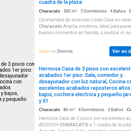
cuadra de la plaza
Segundo piso • Dormitorio principal con walk
closet y baño privado. • 3 dormitorios secunda
Characato
·
500
m²
·
5
Dormitorios
·
4
Baños
·
Cuarto de servicio
·
Cochera
·
Cocina equipada
1 baño completo compartido. Tercer piso • Amplio
Oportunidad de inversión Linda Casa en vent
dormitorio de visitas con baño completo. • Á
Characato
Amplia, moderna, ideal para pasa
lavandería. • Azotea con gran potencial para t
buenos momentos en familia, o realizar el su
zona social. Adicionales: • Cochera para 2 o más
negocio propio, se encuentra a una cuadra de
vehículos. • Ventanas y mamparas acústicas 
plaza de
characato
, zona muy concurrida po
mayor confort y tranquilidad ¡Una excelente
Ver en d
Nuevo
en
Doomos
turistas nacionales y extranjeros, cerca de n
oportunidad para terminar la casa con el esti
y comercio en general. Consta de: Primer pis
siempre soñaste y disfrutar de amplios espa
comedor, cocina, baño de visitas, gran patio,
Hermosa Casa de 3 pisos con excelent
una de las mejores zonas de
Characato
!
para mas de un vehículo. Segundo piso: 1 hab
acabados 1er piso: Sala, comedor y
Inmobiliaria COVIM Constructora e Inmobiliar
con baño privado, 4 habitaciones con baño
desayunador con luz natural, Cocina c
compartido, todas con roperos empotrados, 
excelentes acabados reposteros altos
para una sala de estar o TV room. Tercer piso
bajos, cochera electrica y pequeño jar
y baño de servicio, lavandería, azotea. Adicio
y 01
cuenta con un gran espacio libre para proyec
futuro o implementar un gran negocio. 500 m
Characato
·
86
m²
·
4
Dormitorios
·
3
Baños
·
C
Terraza
·
Jardín
·
Cuarto de servicio
·
Cochera
·
total, 260 m2 construcción, frente de 13 met
Hermosa Casa de 3 pisos con excelentes a
equipada
lineales. La casa se encuentra rodeada de un
ASOVICH
CHARACATO
a 1 cuadra de la pla
vista, cuenta con iluminación natural privilegi