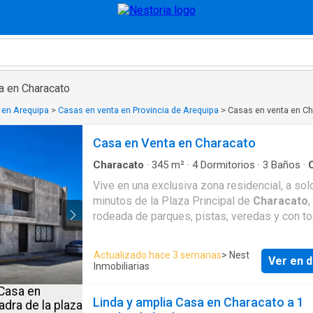
a en Characato
 en Arequipa
>
Casas en venta en Provincia de Arequipa
>
Casas en venta en C
Casa en Venta en Characato
Characato
·
345
m²
·
4
Dormitorios
·
3
Baños
·
Balcón
·
Cochera
·
Cuarto de servicio
Vive en una exclusiva zona residencial, a sol
minutos de la Plaza Principal de
Characato
,
rodeada de parques, pistas, veredas y con t
servicios básicos3 pisos Estado: Casco gris,
para personalizar los acabados a tu gusto Área de
Actualizado hace 3 semanas
> Nest
Ver en d
terreno: 288 m² Área de construcción: 345 m² Precio
Inmobiliarias
$ 209,000 dólares Características: Primer piso •
Amplia sala y comedor con excelente iluminac
Linda y amplia Casa en Characato a 1
Cocina de concepto americano. • Estudio. • Pa