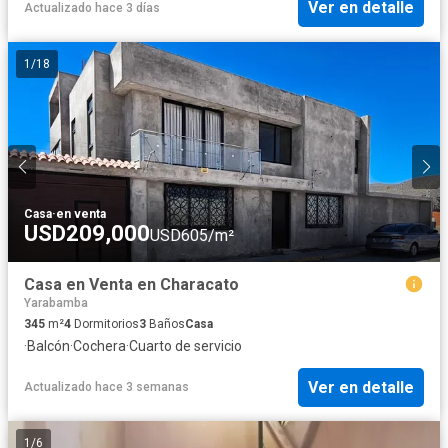
Ver en detalle
Actualizado hace 3 días
1
/
18
Casa
·
en venta
USD209,000
USD605/m²
Casa en Venta en Characato
Yarabamba
345
m²
4
Dormitorios
3
Baños
Casa
·
Balcón
·
Cochera
·
Cuarto de servicio
Ver en detalle
Actualizado hace 3 semanas
1
/
6