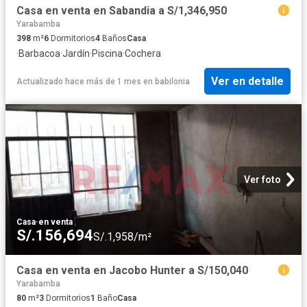
Casa en venta en Sabandia a S/1,346,950
Yarabamba
398
m²
6
Dormitorios
4
Baños
Casa
·
Barbacoa
·
Jardín
·
Piscina
·
Cochera
Ver en detalle
Actualizado hace más de 1 mes
en
babilonia
Ver foto
Casa
·
en venta
S/.156,694
S/.1,958/m²
Casa en venta en Jacobo Hunter a S/150,040
Yarabamba
80
m²
3
Dormitorios
1
Baño
Casa