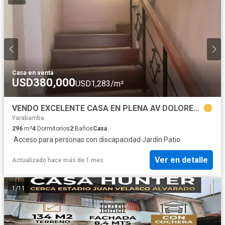
Casa
·
en venta
USD380,000
USD1,283/m²
VENDO EXCELENTE CASA EN PLENA AV DOLORES 296M2 (COMERCIO, PROYECT, VIVIENDA)
Yarabamba
296
m²
4
Dormitorios
2
Baños
Casa
·
Acceso para personas con discapacidad
·
Jardín
·
Patio
Ver en detalle
Actualizado hace más de 1 mes
1
/
11