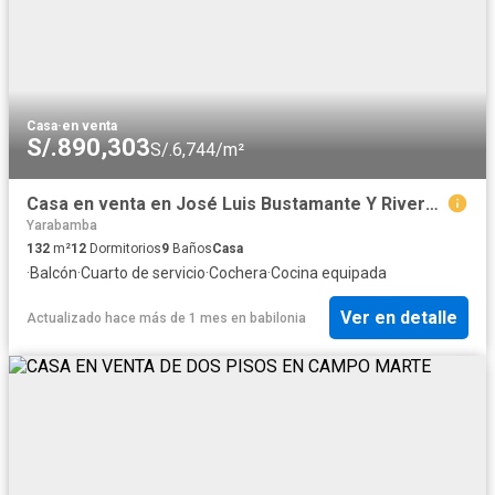
Casa
·
en venta
S/.890,303
S/.6,744/m²
Casa en venta en José Luis Bustamante Y Rivero a $250,000
Yarabamba
132
m²
12
Dormitorios
9
Baños
Casa
·
Balcón
·
Cuarto de servicio
·
Cochera
·
Cocina equipada
Ver en detalle
Actualizado hace más de 1 mes
en
babilonia