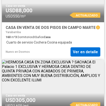
Casa
·
en venta
USD88,000
ACTUALIZADO
USD550/m²
CASA EN VENTA DE DOS PISOS EN CAMPO MARTE
Yarabamba
160
m²
3
Dormitorios
3
Baños
Casa
·
Cuarto de servicio
·
Cochera
·
Cocina equipada
Ver en detalle
Nuevo
en
Doomos
Casa
·
en venta
USD305,000
ACTUALIZADO
USD1,605/m²