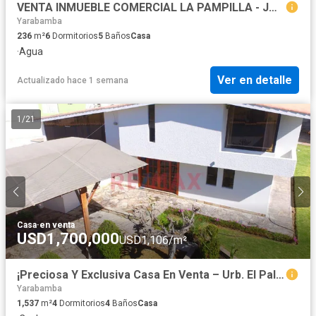
VENTA INMUEBLE COMERCIAL LA PAMPILLA - JOSE LUIS BUSTAMANTE Y RIVERO
Yarabamba
236
m²
6
Dormitorios
5
Baños
Casa
·
Agua
Ver en detalle
Actualizado hace 1 semana
1
/
21
Casa
·
en venta
USD1,700,000
USD1,106/m²
¡Preciosa Y Exclusiva Casa En Venta – Urb. El Palacio, Sachaca!
Yarabamba
1,537
m²
4
Dormitorios
4
Baños
Casa