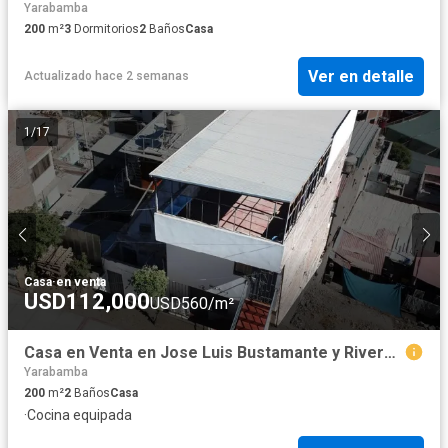
Yarabamba
200
m²
3
Dormitorios
2
Baños
Casa
Ver en detalle
Actualizado hace 2 semanas
1
/
17
Casa
·
en venta
USD112,000
USD560/m²
Casa en Venta en Jose Luis Bustamante y Rivero – Cerro Juli
Yarabamba
200
m²
2
Baños
Casa
·
Cocina equipada