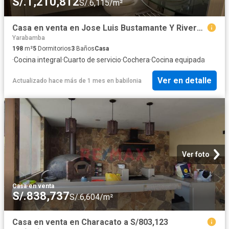
S/.1,210,812
S/.6,115/m²
Casa en venta en Jose Luis Bustamante Y Rivero a S/1,173,000
Yarabamba
198
m²
5
Dormitorios
3
Baños
Casa
·
Cocina integral
·
Cuarto de servicio
·
Cochera
·
Cocina equipada
Ver en detalle
Actualizado hace más de 1 mes
en
babilonia
Ver foto
Casa
·
en venta
S/.838,737
S/.6,604/m²
Casa en venta en Characato a S/803,123