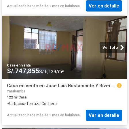
Ver en detalle
Actualizado hace más de 1 mes
en
babilonia
Ver foto
Casa
·
en venta
S/.747,855
S/.6,129/m²
Casa en venta en Jose Luis Bustamante Y Rivero a S/716,100
Yarabamba
122
m²
Casa
·
Barbacoa
·
Terraza
·
Cochera
Ver en detalle
Actualizado hace más de 1 mes
en
babilonia