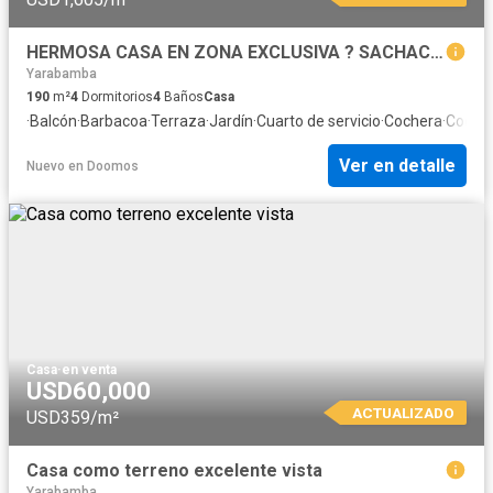
HERMOSA CASA EN ZONA EXCLUSIVA ? SACHACA El Palacio 1 EXCLUSIVA Y HERMOSA CASA DENTRO DE QUINTA PRIVADA CON ACABADOS DE PRIMERA, AMBIENTES CON MUY BUENA DISTRIBUCIÓN, AMPLIOS Y CON EXCELENTE ILUMI
Yarabamba
190
m²
4
Dormitorios
4
Baños
Casa
·
Balcón
·
Barbacoa
·
Terraza
·
Jardín
·
Cuarto de servicio
·
Cochera
·
Cocina
Ver en detalle
Nuevo
en
Doomos
Casa
·
en venta
USD60,000
ACTUALIZADO
USD359/m²
Casa como terreno excelente vista
Yarabamba