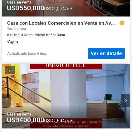
Casa
·
en venta
USD550,000
USD1,074/m²
Casa con Locales Comerciales en Venta en Av. Daniel Alcides Carrión
Yarabamba
512
m²
13
Dormitorios
5
Baños
Casa
·
Agua
Ver en detalle
Actualizado hace 6 días
1
/
9
Casa
·
en venta
USD400,000
USD1,694/m²