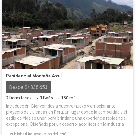
Residencial Montaña Azul
Desde S/.338,653
2
Dormitorios
1
Baño
150
m²
·
·
Introducción: Bienvenidos a nuestro nuevo y emocionante
proyecto de viviendas en Perú, un lugar donde la comodidad y el
estilo de vida se unen para brindarle una experiencia residencial
excepcional. Diseñado por un desarrollador líder en la industria,
este proyecto ofrece una combinación perfecta de arquitectura
Published by
Desarrollos del Perú