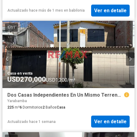
Ver en detalle
Actualizado hace más de 1 mes
en
babilonia
1
/
11
Casa
·
en venta
USD270,000
USD1,200/m²
Dos Casas Independientes En Un Mismo Terreno En Jlbyr
Yarabamba
225
m²
6
Dormitorios
2
Baños
Casa
Ver en detalle
Actualizado hace 1 semana