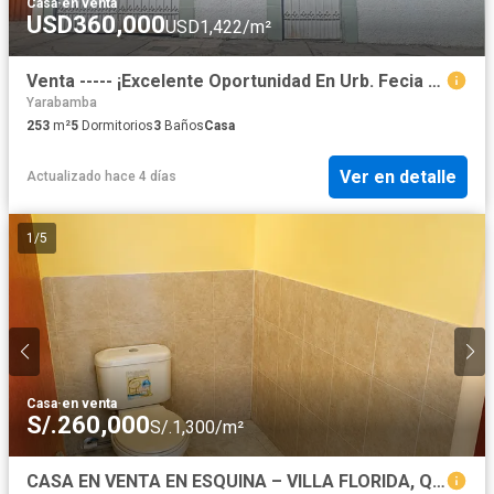
Casa
·
en venta
USD360,000
USD1,422/m²
Venta ----- ¡Excelente Oportunidad En Urb. Fecia – José Luis Bustamante Y Rivero! ✨🏡
Yarabamba
253
m²
5
Dormitorios
3
Baños
Casa
Ver en detalle
Actualizado hace 4 días
1
/
5
Casa
·
en venta
S/.260,000
S/.1,300/m²
CASA EN VENTA EN ESQUINA – VILLA FLORIDA, QUEQUEÑA