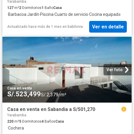
Yarabamba
127
m²
2
Dormitorios
1
Baño
Casa
·
Barbacoa
·
Jardín
·
Piscina
·
Cuarto de servicio
·
Cocina equipada
Ver en detalle
Actualizado hace más de 1 mes
en
babilonia
Ver foto
Casa
·
en venta
S/.523,499
S/.2,379/m²
Casa en venta en Sabandia a S/501,270
Yarabamba
220
m²
5
Dormitorios
4
Baños
Casa
·
Cochera