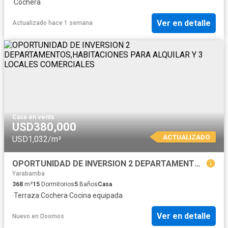
·
Cochera
Ver en detalle
Actualizado hace 1 semana
Casa
·
en venta
USD380,000
ACTUALIZADO
USD1,032/m²
OPORTUNIDAD DE INVERSION 2 DEPARTAMENTOS,HABITACIONES PARA ALQUILAR Y 3 LOCALES COMERCIALES
Yarabamba
368
m²
15
Dormitorios
5
Baños
Casa
·
Terraza
·
Cochera
·
Cocina equipada
Ver en detalle
Nuevo
en
Doomos