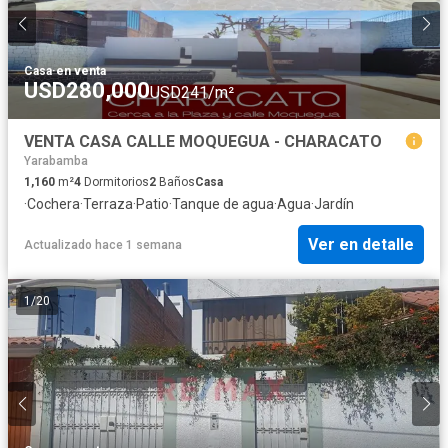
Casa
·
en venta
USD280,000
USD241/m²
VENTA CASA CALLE MOQUEGUA - CHARACATO
Yarabamba
1,160
m²
4
Dormitorios
2
Baños
Casa
·
Cochera
·
Terraza
·
Patio
·
Tanque de agua
·
Agua
·
Jardín
Ver en detalle
Actualizado hace 1 semana
1
/
20