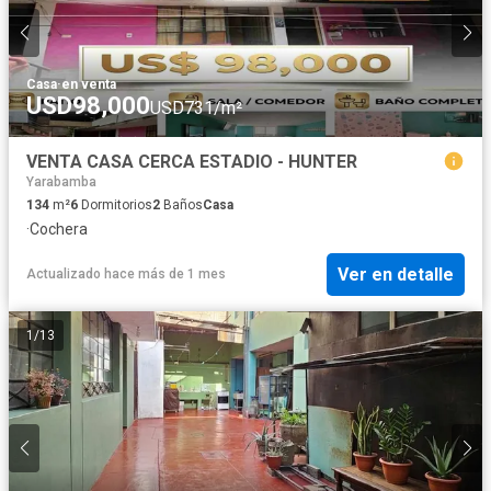
Casa
·
en venta
USD98,000
USD731/m²
VENTA CASA CERCA ESTADIO - HUNTER
Yarabamba
134
m²
6
Dormitorios
2
Baños
Casa
·
Cochera
Ver en detalle
Actualizado hace más de 1 mes
1
/
13