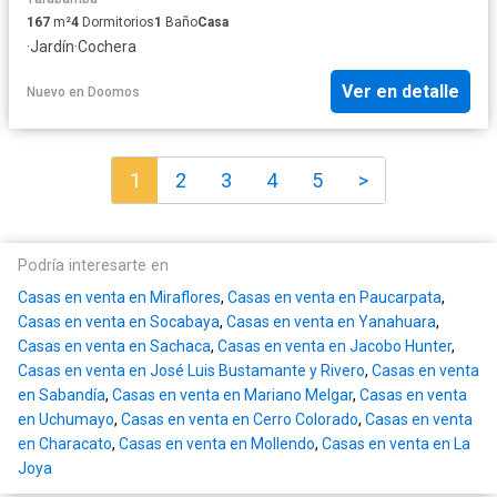
167
m²
4
Dormitorios
1
Baño
Casa
·
Jardín
·
Cochera
Ver en detalle
Nuevo
en
Doomos
1
2
3
4
5
>
Podría interesarte en
Casas en venta en Miraflores
,
Casas en venta en Paucarpata
,
Casas en venta en Socabaya
,
Casas en venta en Yanahuara
,
Casas en venta en Sachaca
,
Casas en venta en Jacobo Hunter
,
Casas en venta en José Luis Bustamante y Rivero
,
Casas en venta
en Sabandía
,
Casas en venta en Mariano Melgar
,
Casas en venta
en Uchumayo
,
Casas en venta en Cerro Colorado
,
Casas en venta
en Characato
,
Casas en venta en Mollendo
,
Casas en venta en La
Joya