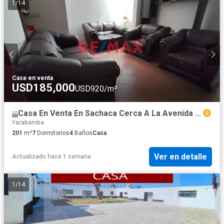
1
/
14
Casa
·
en venta
USD185,000
USD920/m²
¡¡¡Casa En Venta En Sachaca Cerca A La Avenida Florida!!!
Yarabamba
201
m²
7
Dormitorios
4
Baños
Casa
Ver en detalle
Actualizado hace 1 semana
1
/
14