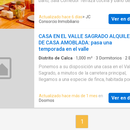
Terraza
·
Vista panorámica
·
Wifi
baño, Sala Comedor Terraza cocina y baño de 
la casa es de 2 pisos el monto del alquiler e
personas. La capacidad total de la casa es d
Actualizado hace 6 días
> JC
Ver en d
personas por la cual se restructura el monto 
Consorcio Inmobiliario
alquiler. Se alquila casa vestida sabanas y to
cocina equipada asi como todos los ambinet
CASA EN EL VALLE SAGRADO ALQUIL
casa
DE CASA AMOBLADA: pasa una
temporada en el valle
Distrito de Calca
·
1,000
m²
·
3
Dormitorios
·
2
Casa
·
Barbacoa
·
Jardín
·
Cuarto de servicio
·
C
Ponemos a su disposición una casa en el Val
equipada
·
Spa
·
Chimenea
Sagrado, a minutos de la carretera principal,
llegamos a una especie de finca, habitada po
familiares, hoteles de reposo y Spa, una zon
tranquila rodeada de áreas verdes. Entre est
Actualizado hace más de 1 mes
en
Ver en d
casas hay un cerco de cipres que da acceso 
Doomos
jardín grande rodeado de flores de la zona y 
camino serpenteante de piedra que lleva a u
casita tradicional. En el hall de acceso tene
1
sala de estar con vista al jardín además 2 a