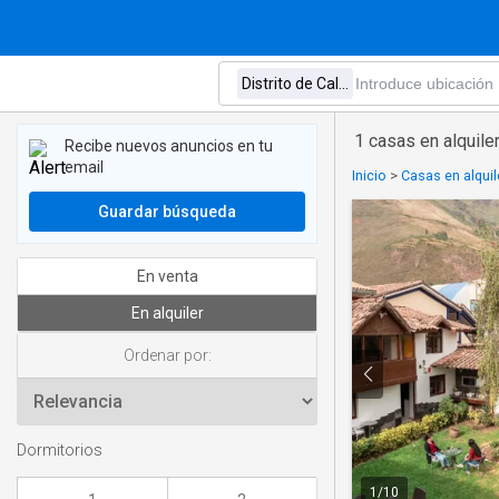
1 casas en alquiler
Recibe nuevos anuncios en tu
email
Inicio
>
Casas en alqui
Guardar búsqueda
En venta
En alquiler
Ordenar por:
Dormitorios
1
/
10