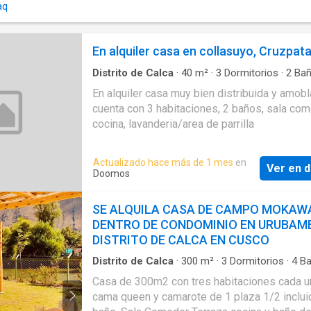
aq
cocina - QUINTO PISO: CONSTA. - Una azotea
cocina - Lavandería - 1 habitación - Tanque d
En alquiler casa en collasuyo, Cruzpat
Distrito de Calca
·
40
m²
·
3
Dormitorios
·
2
Bañ
Casa
·
Barbacoa
·
Cuarto de servicio
·
Cocina e
En alquiler casa muy bien distribuida y amobl
cuenta con 3 habitaciones, 2 baños, sala com
cocina, lavanderia/area de parrilla
Actualizado hace más de 1 mes
en
Ver en d
Doomos
SE ALQUILA CASA DE CAMPO MOKAW
DENTRO DE CONDOMINIO EN URUBAM
DISTRITO DE CALCA EN CUSCO
Distrito de Calca
·
300
m²
·
3
Dormitorios
·
4
Ba
Casa
·
Agua
·
Área infantil
·
Armario empotrado
Casa de 300m2 con tres habitaciones cada u
·
Barbacoa
·
Caseta de vigilancia
·
Chimenea
·
Co
cama queen y camarote de 1 plaza 1/2 inclui
equipada
·
Cochera
·
Internet
·
Jardín
·
Seguridad