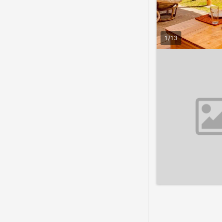
1
/
13