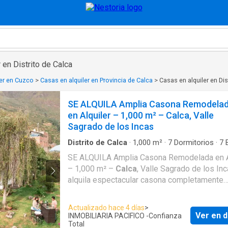
 en Distrito de Calca
ler en Cuzco
>
Casas en alquiler en Provincia de Calca
>
Casas en alquiler en Dis
SE ALQUILA Amplia Casona Remodela
en Alquiler – 1,000 m² – Calca, Valle
Sagrado de los Incas
Distrito de Calca
·
1,000
m²
·
7
Dormitorios
·
7
Casa
·
Tanque de agua
·
Cocina equipada
·
Coch
SE ALQUILA Amplia Casona Remodelada en A
– 1,000 m² –
Calca
, Valle Sagrado de los Incas
alquila espectacular casona completamente
remodelada de 1,000 m², estratégicamente u
a solo dos cuadras de la Plaza de Armas de
Actualizado hace 4 días
>
en una de las zonas con mayor crecimiento tu
Ver en d
INMOBILIARIA PACIFICO -Confianza
y comercial del Valle Sagrado de los Incas. Por su
Total