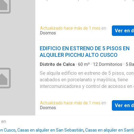
dos cuadras de la Plaza de Armas de
Calca
,
PRECIO DEL ALQUILER: S/1700 (CONVERSA
acceso inmediato a bancos, restaurantes,
comercios, transporte y los principales atrac
turísticos del Valle Sagrado de los Incas. Una
propiedad lista para operar, con infraestructur
Actualizado hace más de 1 mes
en
Ver en d
Doomos
mobiliario y equipamiento que permiten inicia
actividades de manera inmediata. AGENTE YUREMA
EDIFICIO EN ESTRENO DE 5 PISOS EN
PILCO
ALQUILER PICCHU ALTO CUSCO
Distrito de Calca
·
60
m²
·
12
Dormitorios
·
5
Ba
Casa
·
Seguridad
·
Cuarto de servicio
·
Cocina e
Se alquila edificio en estreno de 5 pisos, con
acabados en porcelanato y mayólica, tiene
intercomunicadores y control de accesos en
piso, tiene una excelente vista a la ciudad de
Cusco
, construida en un terreno de 60 m2, id
Actualizado hace más de 1 mes
en
Ver en d
negocios, ONGs, Casa Familiar, etc. TIENE L
Doomos
SIGUIENTES CARACTERISTICAS: PRIMER PI
CONSTA. - Tienda - 1 baño y lavatorio - 1 coc
e en
SEGUNDO, TERCER Y CUARTO PISO: CONSTA.
 en Cusco
,
Casas en alquiler en San Sebastián
,
Casas en alquiler en Sant
habitaciones - 1 baño completo - Sala Comed