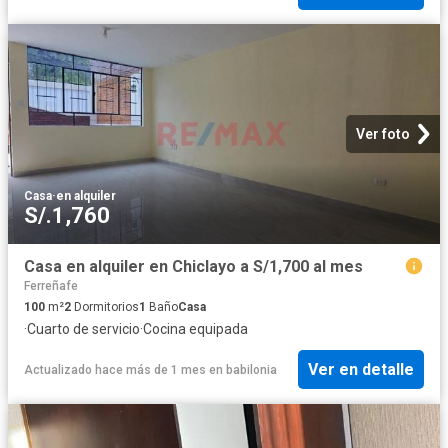
Ver foto
Casa
·
en alquiler
S/.1,760
Casa en alquiler en Chiclayo a S/1,700 al mes
Ferreñafe
100
m²
2
Dormitorios
1
Baño
Casa
·
Cuarto de servicio
·
Cocina equipada
Ver en detalle
Actualizado hace más de 1 mes
en
babilonia