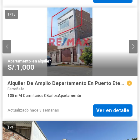
1
/
13
Apartamento
·
en alquiler
S/.1,000
Alquiler De Amplio Departamento En Puerto Eten, Cerca A La Playa
Ferreñafe
135
m²
4
Dormitorios
3
Baños
Apartamento
Ver en detalle
Actualizado hace 3 semanas
1
/
7