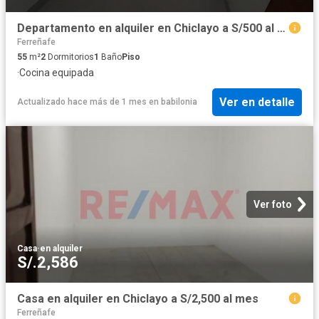
Departamento en alquiler en Chiclayo a S/500 al mes
Ferreñafe
55
m²
2
Dormitorios
1
Baño
Piso
·
Cocina equipada
Ver en detalle
Actualizado hace más de 1 mes
en
babilonia
Ver foto
Casa
·
en alquiler
S/.2,586
Casa en alquiler en Chiclayo a S/2,500 al mes
Ferreñafe