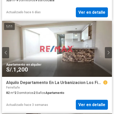
320
m²
9
Dormitorios
9
Baños
Casa
Ver en detalle
Actualizado hace 6 días
1
/
11
Apartamento
·
en alquiler
S/.1,200
Alquilo Departamento En La Urbanizacion Los Ficus
Ferreñafe
82
m²
2
Dormitorios
2
Baños
Apartamento
Ver en detalle
Actualizado hace 3 semanas