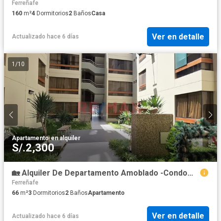
Ferreñafe
160
m²
4
Dormitorios
2
Baños
Casa
Ver en detalle
Actualizado hace 6 días
1
/
10
Apartamento
·
en alquiler
S/.2,300
🏡 Alquiler De Departamento Amoblado -Condominio Orfebres Chiclayo
Ferreñafe
66
m²
3
Dormitorios
2
Baños
Apartamento
Ver en detalle
Actualizado hace 6 días