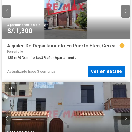
Apartamento
·
en alquiler
S/.1,300
Alquiler De Departamento En Puerto Eten, Cerca A La Playa
Ferreñafe
135
m²
4
Dormitorios
3
Baños
Apartamento
Ver en detalle
Actualizado hace 3 semanas
1
/
16