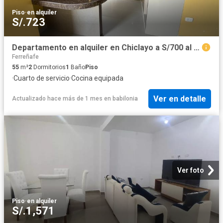
Piso
·
en alquiler
S/.723
Departamento en alquiler en Chiclayo a S/700 al mes
Ferreñafe
55
m²
2
Dormitorios
1
Baño
Piso
·
Cuarto de servicio
·
Cocina equipada
Ver en detalle
Actualizado hace más de 1 mes
en
babilonia
Ver foto
Piso
·
en alquiler
S/.1,571