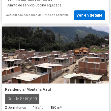
·
Cuarto de servicio
·
Cocina equipada
Ver en detalle
Actualizado hace más de 1 mes
en
babilonia
Residencial Montaña Azul
Desde S/.50,690
2
Dormitorios
1
Baño
150
m²
·
·