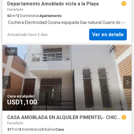
Departamento Amoblado vista a la Playa
Ferreñafe
63
m²
2
Dormitorios
Apartamento
·
Cochera
·
Electricidad
·
Cocina equipada
·
Gas natural
·
Cuarto de servic
Ver en detalle
Actualizado hace 5 días
1
/
31
Casa
·
en alquiler
USD1,100
CASA AMOBLADA EN ALQUILER PIMENTEL- CHICLAYO
Ferreñafe
317
m²
4
Dormitorios
5
Baños
Casa