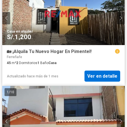
Casa
·
en alquiler
S/.1,200
🏡 ¡Alquila Tu Nuevo Hogar En Pimentel!
Ferreñafe
45
m²
2
Dormitorios
1
Baño
Casa
Ver en detalle
Actualizado hace más de 1 mes
1
/
10