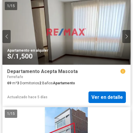
1
/
15
Apartamento
·
en alquiler
S/.1,500
Departamento Acepta Mascota
Ferreñafe
69
m²
3
Dormitorios
2
Baños
Apartamento
Ver en detalle
Actualizado hace 5 días
1
/
15