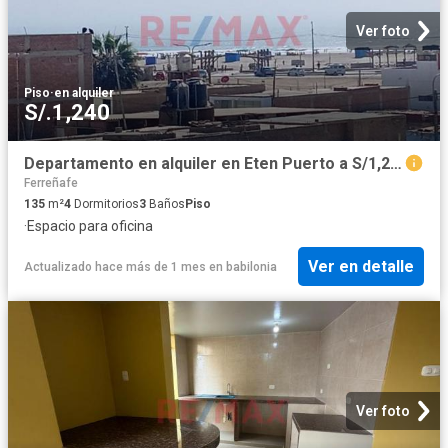
Ver foto
Piso
·
en alquiler
S/.1,240
Departamento en alquiler en Eten Puerto a S/1,200 al mes
Ferreñafe
135
m²
4
Dormitorios
3
Baños
Piso
·
Espacio para oficina
Ver en detalle
Actualizado hace más de 1 mes
en
babilonia
Ver foto