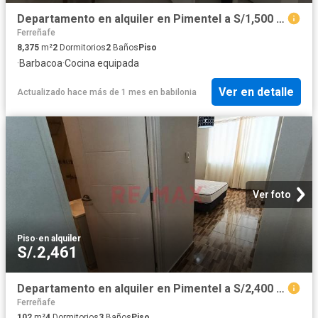
Departamento en alquiler en Pimentel a S/1,500 al mes
Ferreñafe
8,375
m²
2
Dormitorios
2
Baños
Piso
·
Barbacoa
·
Cocina equipada
Ver en detalle
Actualizado hace más de 1 mes
en
babilonia
Ver foto
Piso
·
en alquiler
S/.2,461
Departamento en alquiler en Pimentel a S/2,400 al mes
Ferreñafe
102
m²
4
Dormitorios
3
Baños
Piso