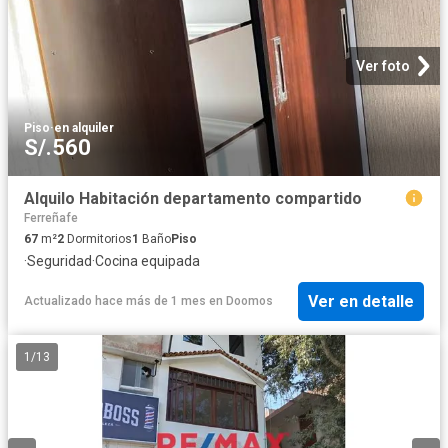
Ver foto
Piso
·
en alquiler
S/.560
Alquilo Habitación departamento compartido
Ferreñafe
67
m²
2
Dormitorios
1
Baño
Piso
·
Seguridad
·
Cocina equipada
Ver en detalle
Actualizado hace más de 1 mes
en
Doomos
1
/
13