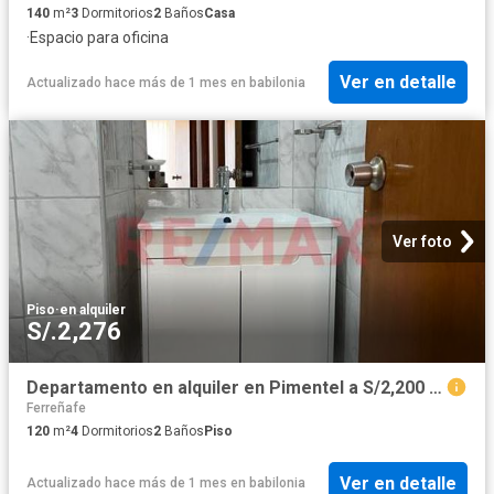
140
m²
3
Dormitorios
2
Baños
Casa
·
Espacio para oficina
Ver en detalle
Actualizado hace más de 1 mes
en
babilonia
Ver foto
Piso
·
en alquiler
S/.2,276
Departamento en alquiler en Pimentel a S/2,200 al mes
Ferreñafe
120
m²
4
Dormitorios
2
Baños
Piso
Ver en detalle
Actualizado hace más de 1 mes
en
babilonia