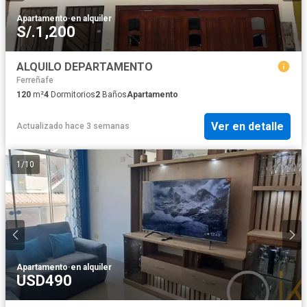
Apartamento
·
en alquiler
S/.1,200
ALQUILO DEPARTAMENTO
Ferreñafe
120
m²
4
Dormitorios
2
Baños
Apartamento
Ver en detalle
Actualizado hace 3 semanas
1
/
10
Apartamento
·
en alquiler
USD490