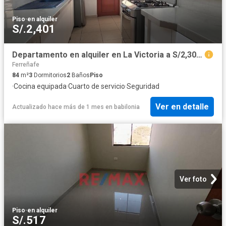
mismo para obtener más información y asegurar su lugar en
este emocionante proyecto de viviendas en Perú!
Piso
·
en alquiler
S/.2,401
Departamento en alquiler en La Victoria a S/2,300 al mes
Ferreñafe
84
m²
3
Dormitorios
2
Baños
Piso
·
Cocina equipada
·
Cuarto de servicio
·
Seguridad
Ver en detalle
Actualizado hace más de 1 mes
en
babilonia
Ver foto
Piso
·
en alquiler
S/.517