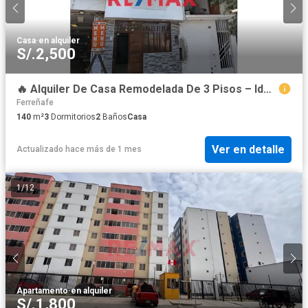
Casa
·
en alquiler
S/.2,500
🔥 Alquiler De Casa Remodelada De 3 Pisos – Ideal Para Empresas Y Oficinas
Ferreñafe
140
m²
3
Dormitorios
2
Baños
Casa
Ver en detalle
Actualizado hace más de 1 mes
1
/
12
Apartamento
·
en alquiler
S/.1,800