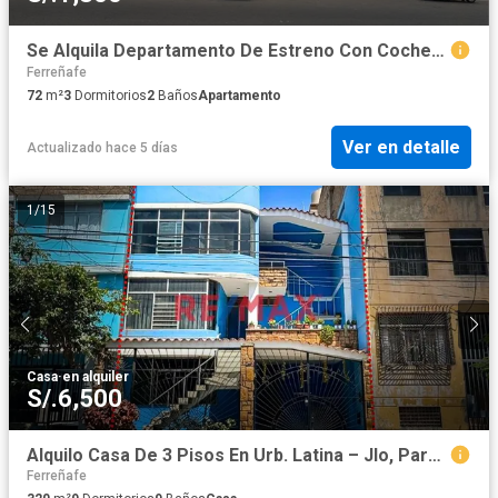
Se Alquila Departamento De Estreno Con Cochera - 72M2 - 7Mo Piso - Residencial El Jockey
Ferreñafe
72
m²
3
Dormitorios
2
Baños
Apartamento
Ver en detalle
Actualizado hace 5 días
1
/
15
Casa
·
en alquiler
S/.6,500
Alquilo Casa De 3 Pisos En Urb. Latina – Jlo, Para Empresas
Ferreñafe