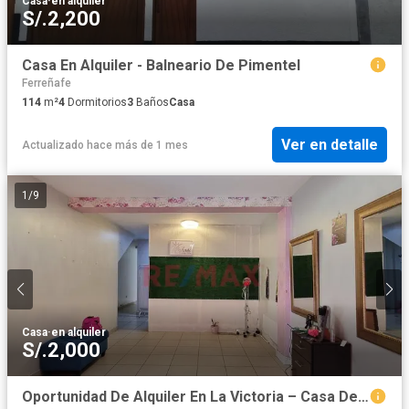
Casa
·
en alquiler
S/.2,200
Casa En Alquiler - Balneario De Pimentel
Ferreñafe
114
m²
4
Dormitorios
3
Baños
Casa
Ver en detalle
Actualizado hace más de 1 mes
1
/
9
Casa
·
en alquiler
S/.2,000
Oportunidad De Alquiler En La Victoria – Casa De 2 Pisos