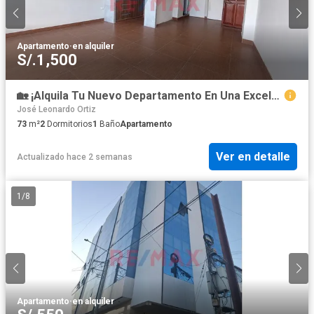
Apartamento
·
en alquiler
S/.1,500
🏡 ¡Alquila Tu Nuevo Departamento En Una Excelente Ubicación Comercial!
José Leonardo Ortiz
73
m²
2
Dormitorios
1
Baño
Apartamento
Ver en detalle
Actualizado hace 2 semanas
1
/
8
Apartamento
·
en alquiler