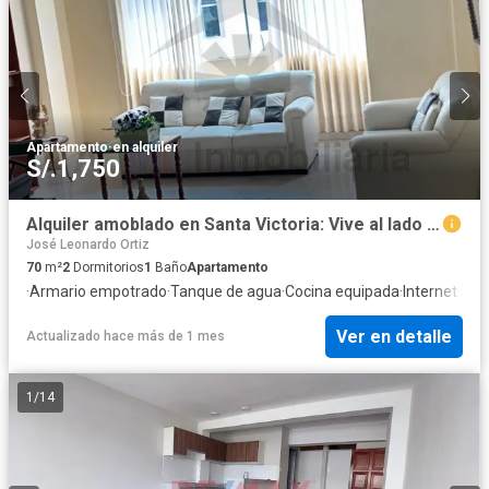
Apartamento
·
en alquiler
S/.1,750
Alquiler amoblado en Santa Victoria: Vive al lado de Las Musas con todo incluido
José Leonardo Ortiz
70
m²
2
Dormitorios
1
Baño
Apartamento
·
Armario empotrado
·
Tanque de agua
·
Cocina equipada
·
Internet
·
Seg
Ver en detalle
Actualizado hace más de 1 mes
1
/
14