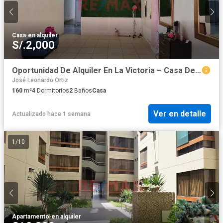
Casa
·
en alquiler
S/.2,000
Oportunidad De Alquiler En La Victoria – Casa De 2 Pisos
José Leonardo Ortiz
160
m²
4
Dormitorios
2
Baños
Casa
Ver en detalle
Actualizado hace 1 semana
1
/
10
Apartamento
·
en alquiler