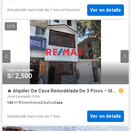
Ver en detalle
Actualizado hace más de 1 mes
en
Doomos
1
/
13
Casa
·
en alquiler
S/.2,500
🔥 Alquiler De Casa Remodelada De 3 Pisos – Ideal Para Empresas Y Oficinas
José Leonardo Ortiz
140
m²
3
Dormitorios
2
Baños
Casa
Ver en detalle
Actualizado hace más de 1 mes