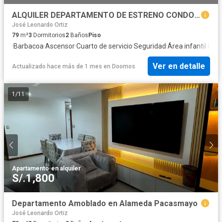
ALQUILER DEPARTAMENTO DE ESTRENO CONDOMINIO EL PARQUE CHICLAYO
José Leonardo Ortiz
79
m²
3
Dormitorios
2
Baños
Piso
·
Barbacoa
·
Ascensor
·
Cuarto de servicio
·
Seguridad
·
Área infantil
·
Coci
Ver en detalle
Actualizado hace más de 1 mes
en
Doomos
1
/
11
Apartamento
·
en alquiler
S/.1,800
Departamento Amoblado en Alameda Pacasmayo
José Leonardo Ortiz