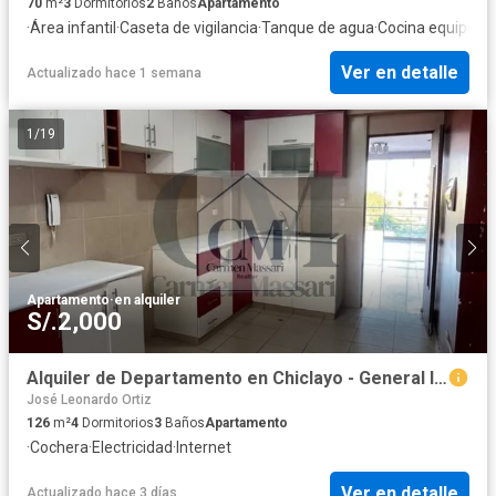
70
m²
3
Dormitorios
2
Baños
Apartamento
·
Área infantil
·
Caseta de vigilancia
·
Tanque de agua
·
Cocina equipada
Ver en detalle
Actualizado hace 1 semana
1
/
19
Apartamento
·
en alquiler
S/.2,000
Alquiler de Departamento en Chiclayo - General la Mar
José Leonardo Ortiz
126
m²
4
Dormitorios
3
Baños
Apartamento
·
Cochera
·
Electricidad
·
Internet
Ver en detalle
Actualizado hace 3 días