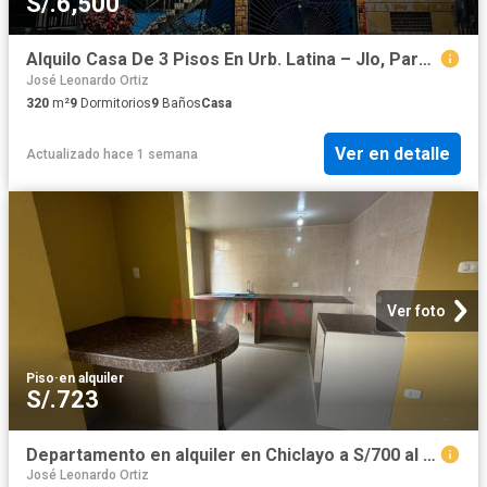
S/.6,500
Alquilo Casa De 3 Pisos En Urb. Latina – Jlo, Para Empresas
José Leonardo Ortiz
320
m²
9
Dormitorios
9
Baños
Casa
Ver en detalle
Actualizado hace 1 semana
Ver foto
Piso
·
en alquiler
S/.723
Departamento en alquiler en Chiclayo a S/700 al mes
José Leonardo Ortiz