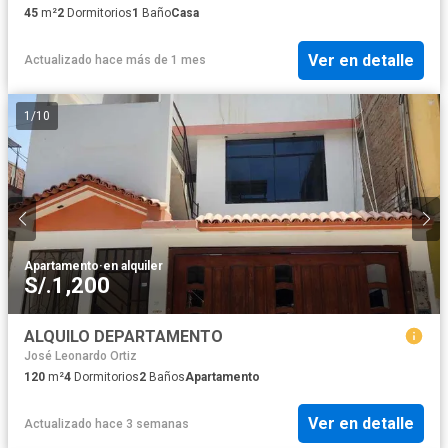
45
m²
2
Dormitorios
1
Baño
Casa
Ver en detalle
Actualizado hace más de 1 mes
1
/
10
Apartamento
·
en alquiler
S/.1,200
ALQUILO DEPARTAMENTO
José Leonardo Ortiz
120
m²
4
Dormitorios
2
Baños
Apartamento
Ver en detalle
Actualizado hace 3 semanas