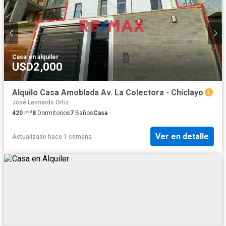
Casa
·
en alquiler
USD2,000
Alquilo Casa Amoblada Av. La Colectora - Chiclayo
José Leonardo Ortiz
420
m²
8
Dormitorios
7
Baños
Casa
Ver en detalle
Actualizado hace 1 semana