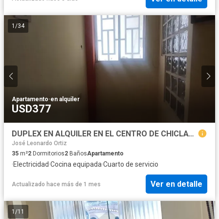
1
/
34
Apartamento
·
en alquiler
USD377
DUPLEX EN ALQUILER EN EL CENTRO DE CHICLAYO
José Leonardo Ortiz
35
m²
2
Dormitorios
2
Baños
Apartamento
·
Electricidad
·
Cocina equipada
·
Cuarto de servicio
Ver en detalle
Actualizado hace más de 1 mes
1
/
11