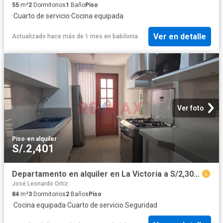
55
m²
2
Dormitorios
1
Baño
Piso
·
Cuarto de servicio
·
Cocina equipada
Ver en detalle
Actualizado hace más de 1 mes
en
babilonia
Ver foto
Piso
·
en alquiler
S/.2,401
Departamento en alquiler en La Victoria a S/2,300 al mes
José Leonardo Ortiz
84
m²
3
Dormitorios
2
Baños
Piso
·
Cocina equipada
·
Cuarto de servicio
·
Seguridad