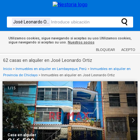
Utilizamos cookies, sigue navegando si aceptas su uso.Utilizamos cookies,
sigue navegando si aceptas su uso.
Nuestros socios
BLOQUEAR
ACEPTO
62 casas en alquiler en José Leonardo Ortiz
Inicio
>
Inmuebles en alquiler en Lambayeque, Perú
>
Inmuebles en alquiler en
Provincia de Chiclayo
>
Inmuebles en alquiler en José Leonardo Ortiz
1
/
15
Casa
·
en alquiler