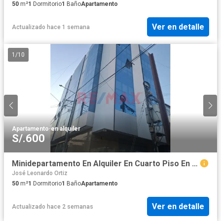
50
m²
1
Dormitorio
1
Baño
Apartamento
Ver en detalle
Actualizado hace 1 semana
1
/
10
Apartamento
·
en alquiler
S/.600
Minidepartamento En Alquiler En Cuarto Piso En Urb. La Primavera - Chiclayo
José Leonardo Ortiz
50
m²
1
Dormitorio
1
Baño
Apartamento
Ver en detalle
Actualizado hace 2 semanas