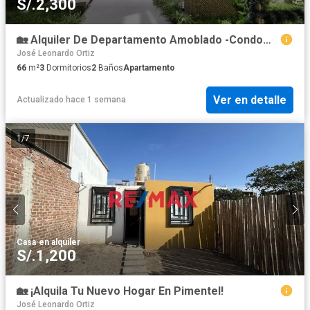
S/.2,300
🏡 Alquiler De Departamento Amoblado -Condominio Orfebres Chiclayo
José Leonardo Ortiz
66
m²
3
Dormitorios
2
Baños
Apartamento
Ver en detalle
Actualizado hace 1 semana
1
/
7
Casa
·
en alquiler
S/.1,200
🏡 ¡Alquila Tu Nuevo Hogar En Pimentel!
José Leonardo Ortiz