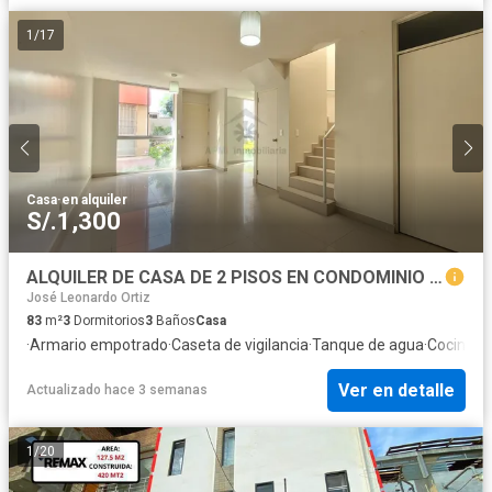
1
/
17
Casa
·
en alquiler
S/.1,300
ALQUILER DE CASA DE 2 PISOS EN CONDOMINIO CLUB LOS SAUCES – CHICLAYO - PIMENTEL
José Leonardo Ortiz
83
m²
3
Dormitorios
3
Baños
Casa
·
Armario empotrado
·
Caseta de vigilancia
·
Tanque de agua
·
Cocina e
Ver en detalle
Actualizado hace 3 semanas
1
/
20