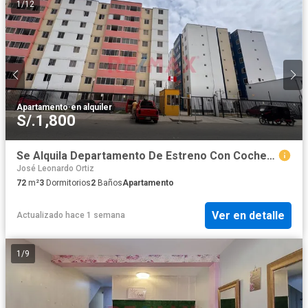
1
/
12
Apartamento
·
en alquiler
S/.1,800
Se Alquila Departamento De Estreno Con Cochera - 72M2 - 7Mo Piso - Residencial El Jockey
José Leonardo Ortiz
72
m²
3
Dormitorios
2
Baños
Apartamento
Ver en detalle
Actualizado hace 1 semana
1
/
9