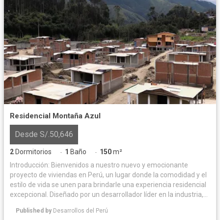
Residencial Montaña Azul
Desde S/.50,646
2
Dormitorios
1
Baño
150
m²
·
·
Introducción: Bienvenidos a nuestro nuevo y emocionante
proyecto de viviendas en Perú, un lugar donde la comodidad y el
estilo de vida se unen para brindarle una experiencia residencial
excepcional. Diseñado por un desarrollador líder en la industria,
este proyecto ofrece una combinación perfecta de arquitectura
Published by
Desarrollos del Perú
moderna, comodidades de primer nivel y ubicación estratégica