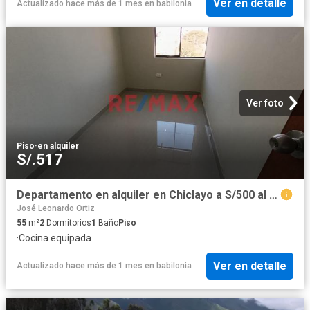
Ver en detalle
Actualizado hace más de 1 mes
en
babilonia
Ver foto
Piso
·
en alquiler
S/.517
Departamento en alquiler en Chiclayo a S/500 al mes
José Leonardo Ortiz
55
m²
2
Dormitorios
1
Baño
Piso
·
Cocina equipada
Ver en detalle
Actualizado hace más de 1 mes
en
babilonia