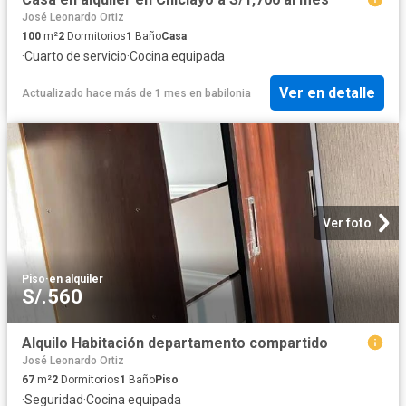
José Leonardo Ortiz
100
m²
2
Dormitorios
1
Baño
Casa
·
Cuarto de servicio
·
Cocina equipada
Ver en detalle
Actualizado hace más de 1 mes
en
babilonia
Ver foto
Piso
·
en alquiler
S/.560
Alquilo Habitación departamento compartido
José Leonardo Ortiz
67
m²
2
Dormitorios
1
Baño
Piso
·
Seguridad
·
Cocina equipada