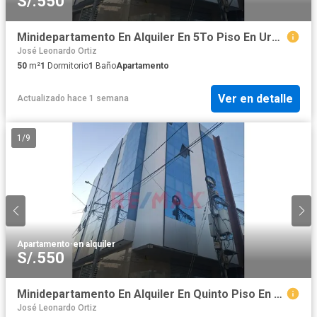
S/.550
Minidepartamento En Alquiler En 5To Piso En Urbanización La Primavera - 303
José Leonardo Ortiz
50
m²
1
Dormitorio
1
Baño
Apartamento
Ver en detalle
Actualizado hace 1 semana
1
/
9
Apartamento
·
en alquiler
S/.550
Minidepartamento En Alquiler En Quinto Piso En Urb. La Primavera - Chiclayo
José Leonardo Ortiz