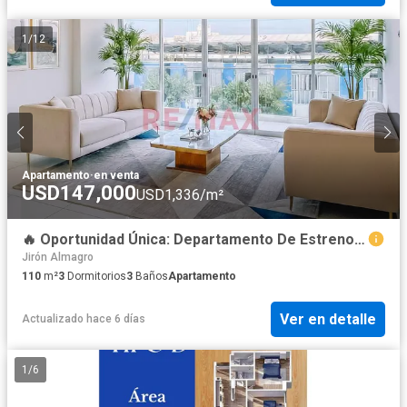
1
/
12
Apartamento
·
en venta
USD147,000
USD1,336/m²
🔥 Oportunidad Única: Departamento De Estreno En Tercer Piso, Tu Hogar En Santa Edelmira 🏡
Jirón Almagro
110
m²
3
Dormitorios
3
Baños
Apartamento
Ver en detalle
Actualizado hace 6 días
1
/
6