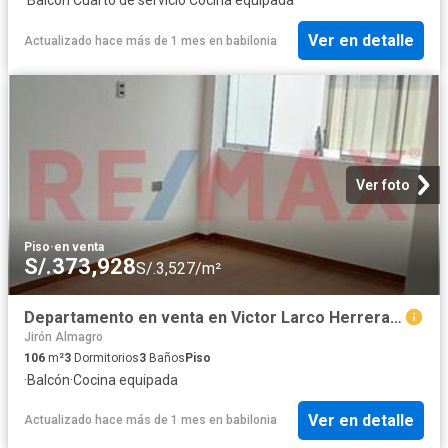
Ver en detalle
Actualizado hace más de 1 mes
en
babilonia
Ver foto
Piso
·
en venta
S/.373,928
S/.3,527/m²
Departamento en venta en Victor Larco Herrera a S/361,200
Jirón Almagro
106
m²
3
Dormitorios
3
Baños
Piso
·
Balcón
·
Cocina equipada
Ver en detalle
Actualizado hace más de 1 mes
en
babilonia