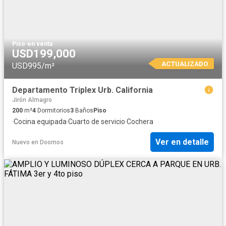
Piso
·
en venta
USD199,000
ACTUALIZADO
USD995/m²
Departamento Triplex Urb. California
Jirón Almagro
200
m²
4
Dormitorios
3
Baños
Piso
·
Cocina equipada
·
Cuarto de servicio
·
Cochera
Ver en detalle
Nuevo
en
Doomos