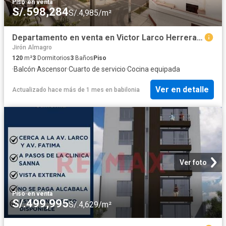
Piso
·
en venta
S/.598,284
S/.4,985/m²
Departamento en venta en Victor Larco Herrera a S/577,920
Jirón Almagro
120
m²
3
Dormitorios
3
Baños
Piso
·
Balcón
·
Ascensor
·
Cuarto de servicio
·
Cocina equipada
Ver en detalle
Actualizado hace más de 1 mes
en
babilonia
Ver foto
Piso
·
en venta
S/.499,995
S/.4,629/m²