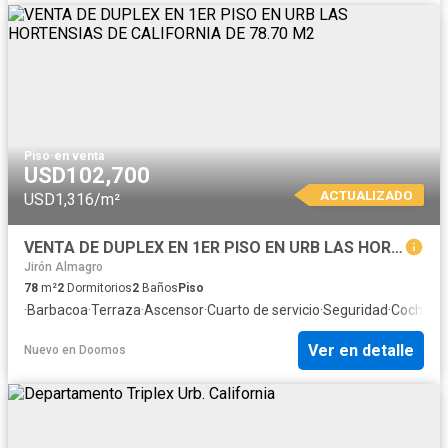
Piso
·
en venta
USD102,700
ACTUALIZADO
USD1,316/m²
VENTA DE DUPLEX EN 1ER PISO EN URB LAS HORTENSIAS DE CALIFORNIA DE 78.70 M2
Jirón Almagro
78
m²
2
Dormitorios
2
Baños
Piso
·
Barbacoa
·
Terraza
·
Ascensor
·
Cuarto de servicio
·
Seguridad
·
Cochera
·
Ver en detalle
Nuevo
en
Doomos