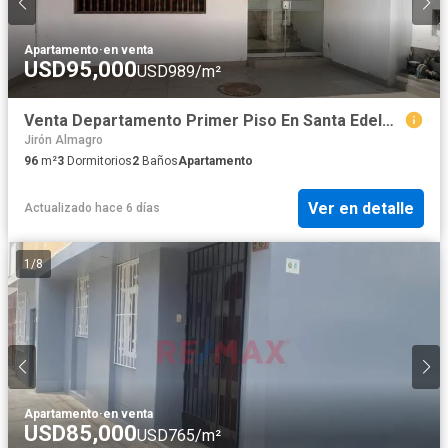
Apartamento
·
en venta
USD95,000
USD989/m²
Venta Departamento Primer Piso En Santa Edelmira - Víctor Larco Herrera
Jirón Almagro
96
m²
3
Dormitorios
2
Baños
Apartamento
Ver en detalle
Actualizado hace 6 días
1
/
8
Apartamento
·
en venta
USD85,000
USD765/m²