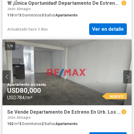
🚨 ¡Única Oportunidad! Departamento De Estreno En 4To Piso En Santa Edelmira 🚨
Jirón Almagro
110
m²
3
Dormitorios
3
Baños
Apartamento
Ver en detalle
Actualizado hace 3 días
1
/
9
Apartamento
·
en venta
USD80,000
NUEVO
USD784/m²
Se Vende Departamento De Estreno En Urb. Los Rosales De San Luis
Jirón Almagro
102
m²
3
Dormitorios
2
Baños
Apartamento