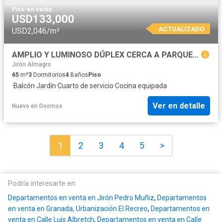
Piso
·
en venta
USD133,000
ACTUALIZADO
USD2,046/m²
AMPLIO Y LUMINOSO DÚPLEX CERCA A PARQUE EN URB. FÁTIMA 3er y 4to piso
Jirón Almagro
65
m²
3
Dormitorios
4
Baños
Piso
·
Balcón
·
Jardín
·
Cuarto de servicio
·
Cocina equipada
Ver en detalle
Nuevo
en
Doomos
1
2
3
4
5
>
Podría interesarte en
Departamentos en venta en Jirón Pedro Muñiz
,
Departamentos
en venta en Granada, Urbanización El Recreo
,
Departamentos en
venta en Calle Luis Albretch
,
Departamentos en venta en Calle