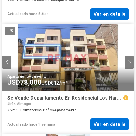
Ver en detalle
Actualizado hace 6 días
1
/
5
Apartamento
·
en venta
USD78,000
USD812/m²
Se Vende Departamento En Residencial Los Naranjos-Urb. San Andres V Etapa
Jirón Almagro
96
m²
3
Dormitorios
2
Baños
Apartamento
Ver en detalle
Actualizado hace 1 semana