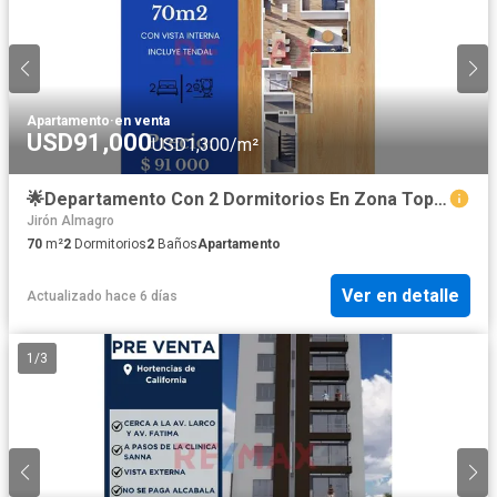
Apartamento
·
en venta
USD91,000
USD1,300/m²
🌟Departamento Con 2 Dormitorios En Zona Top De Trujillo 🏙️Piso 7
Jirón Almagro
70
m²
2
Dormitorios
2
Baños
Apartamento
Ver en detalle
Actualizado hace 6 días
1
/
3