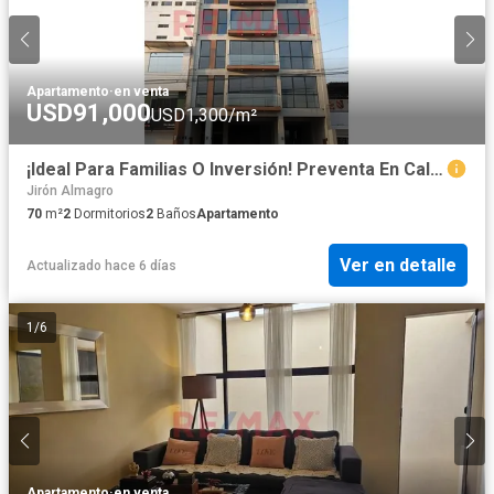
Apartamento
·
en venta
USD91,000
USD1,300/m²
¡Ideal Para Familias O Inversión! Preventa En California Con Excelente Distribución Y Plusvalía 🔑📈
Jirón Almagro
70
m²
2
Dormitorios
2
Baños
Apartamento
Ver en detalle
Actualizado hace 6 días
1
/
6
Apartamento
·
en venta