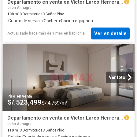
Departamento en venta en Victor Larco Herrera a S/470,340
Jirón Almagro
108
m²
3
Dormitorios
3
Baños
Piso
·
Cuarto de servicio
·
Cochera
·
Cocina equipada
Ver en detalle
Actualizado hace más de 1 mes
en
babilonia
Ver foto
Piso
·
en venta
S/.523,499
S/.4,759/m²
Departamento en venta en Victor Larco Herrera a S/492,450
Jirón Almagro
110
m²
3
Dormitorios
3
Baños
Piso
·
Balcón
·
Cuarto de servicio
·
Cocina equipada