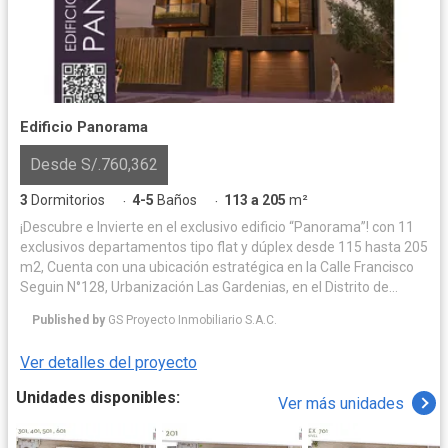
Edificio Panorama
Desde S/.760,362
3
Dormitorios
4-5
Baños
113 a 205
m²
·
·
¡Descubre e Invierte en el exclusivo edificio “Panorama”! con 11
exclusivos departamentos tipo flat y dúplex desde 115 hasta 205
m2, Cuenta con una ubicación estratégica en la Calle Francisco
Seguin N°128, Urbanización Las Gardenias, en el Distrito de
Santiago de Surco (Altura de la Cuadra 20 de la Av. Velazco
Published by
GS Proyecto Inmobiliario S.A.C.
Astete) Este proyecto está rodeado de hermosos parques
recreativos y zonas exclusivas. Cuenta con una amplia
Ver detalles del proyecto
distribución funcional en cada nivel, este edificio ofrece una
excelente iluminación y ventilación natural. Cada unidad
Unidades disponibles:
Ver más unidades
inmobiliaria cuenta con sala comedor, baño de visita, terrazas
con zonas de BBQ, opciones de cocina cerrada o abierta con
muebles altos, bajos y tableros de granito y cuarzo, patio