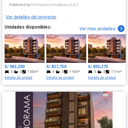
residencial. Su nuevo hogar en Valladolid integrará la
Published by
GS Proyecto Inmobiliario S.A.C.
tranquilidad con la conveniencia. Imagine vivir donde los parques,
los mejores colegios, centros comerciales y restaurantes son
Ver detalles del proyecto
una extensión natural de su día a día. Esta es la ubicación
perfecta para construir los recuerdos más valiosos de su familia,
Unidades disponibles:
Ver más unidades
con la ciudad a sus pies y la comodidad de siempre tenerlo todo
cerca.
S/.963,200
S/.827,750
S/.835,275
3
3
135m²
3
3
110m²
3
3
111m²
Detalle de unidad
Detalle de unidad
Detalle de unidad