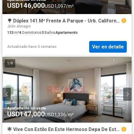
USD146,000
USD1,097/m²
🌳 Dúplex 141 M² Frente A Parque - Urb. California 🏡
Jirón Almagro
133
m²
4
Dormitorios
3
Baños
Apartamento
Ver en detalle
Actualizado hace 3 semanas
1
/
9
Apartamento
·
en venta
USD147,000
USD1,336/m²
🌟 Vive Con Estilo En Este Hermoso Depa De Estreno En El Cuarto Piso 🏡