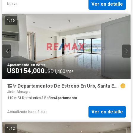
Ver en detalle
Nuevo
1
/
16
Apartamento
·
en venta
USD154,000
USD1,400/m²
🏗️✨ Departamentos De Estreno En Urb, Santa Edelmira ✨🏗️ Piso 3 Vista Externa
Jirón Almagro
110
m²
3
Dormitorios
3
Baños
Apartamento
Ver en detalle
Actualizado hace 3 días
1
/
12