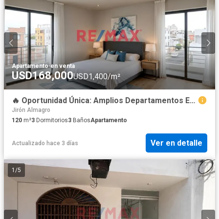
Apartamento
·
en venta
USD168,000
USD1,400/m²
🔥 Oportunidad Única: Amplios Departamentos En Preventa, Con Excelentes Acabados En La Urb. Santa Edelmira 🔥
Jirón Almagro
120
m²
3
Dormitorios
3
Baños
Apartamento
Ver en detalle
Actualizado hace 3 días
1
/
5