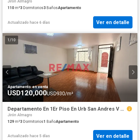
Jirón Almagro
110
m²
3
Dormitorios
3
Baños
Apartamento
Ver en detalle
Actualizado hace 6 días
1
/
10
Apartamento
·
en venta
USD120,000
USD930/m²
Departamento En 1Er Piso En Urb San Andres V Etapa
Jirón Almagro
129
m²
3
Dormitorios
1
Baño
Apartamento
Ver en detalle
Actualizado hace 5 días