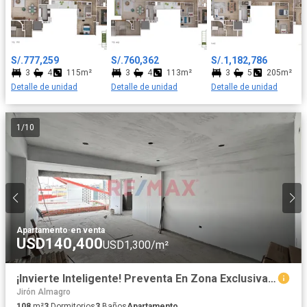
lavandería, cuarto y baño de servicio, estar TV familiar y 3
dormitorios con amplios closets, el principal incluye su propio
baño y los otros 2 dormitorios comparten un baño secundario
Todos los departamentos cuentan con uno o dos
S/.777,259
S/.760,362
S/.1,182,786
estacionamientos y un depósito a elección del cliente. ¡Te
3
4
115m²
3
4
113m²
3
5
205m²
invitamos a visitar nuestra caseta de ventas en la Calle Francisco
Detalle de unidad
Detalle de unidad
Detalle de unidad
Seguin N°128, Urbanización Las Gardenias, en el Distrito de
Santiago de Surco (Altura de la Cuadra 20 de la Av. Velazco
Astete), todos los días de 9:00 am a 06:00 pm para conocer más
1
/
10
sobre esta gran oportunidad!
Apartamento
·
en venta
USD140,400
USD1,300/m²
¡Invierte Inteligente! Preventa En Zona Exclusiva De California Sin Alcabala Y Alta Plusvalía 📈💼
Jirón Almagro
108
m²
3
Dormitorios
3
Baños
Apartamento