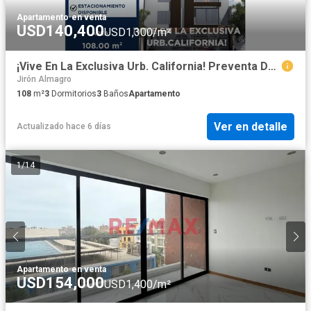
Apartamento
·
en venta
USD140,400
USD1,300/m²
¡Vive En La Exclusiva Urb. California! Preventa De Amplio Depa Sin Alcabala 🏡✨
Jirón Almagro
108
m²
3
Dormitorios
3
Baños
Apartamento
Ver en detalle
Actualizado hace 6 días
1
/
14
Apartamento
·
en venta
USD154,000
USD1,400/m²