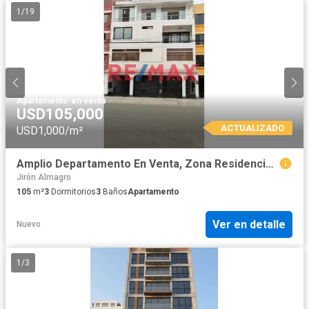
1
/
19
Apartamento
·
en venta
USD105,000
ACTUALIZADO
USD1,000/m²
Amplio Departamento En Venta, Zona Residencial, Con 3 Dormitorios
Jirón Almagro
105
m²
3
Dormitorios
3
Baños
Apartamento
Ver en detalle
Nuevo
1
/
3